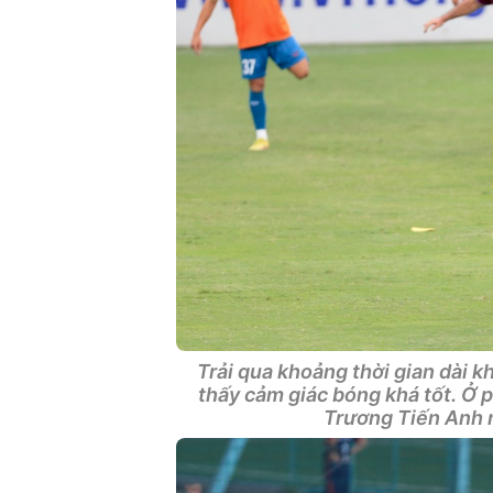
Trải qua khoảng thời gian dài k
thấy cảm giác bóng khá tốt. Ở
Trương Tiến Anh m