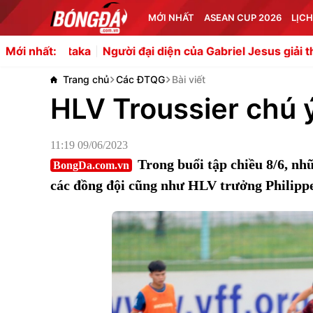
MỚI NHẤT
ASEAN CUP 2026
LỊCH
 đại diện của Gabriel Jesus giải thích về việc xuất hiện ở 
Mới nhất:
Trang chủ
Các ĐTQG
Bài viết
HLV Troussier chú 
11:19 09/06/2023
Trong buổi tập chiều 8/6, n
BongDa.com.vn
các đồng đội cũng như HLV trưởng Philippe