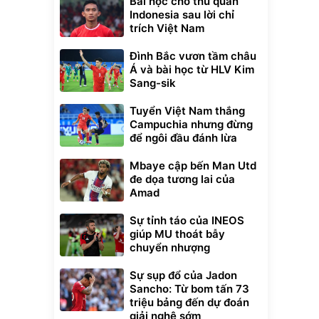
Bài học cho thủ quân
Indonesia sau lời chỉ
trích Việt Nam
Đình Bắc vươn tầm châu
Á và bài học từ HLV Kim
Sang-sik
Tuyển Việt Nam thắng
Campuchia nhưng đừng
để ngôi đầu đánh lừa
Mbaye cập bến Man Utd
đe dọa tương lai của
Amad
Sự tỉnh táo của INEOS
giúp MU thoát bẫy
chuyển nhượng
Sự sụp đổ của Jadon
Sancho: Từ bom tấn 73
triệu bảng đến dự đoán
giải nghệ sớm