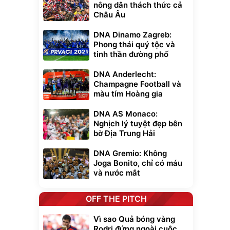
nông dân thách thức cả
Châu Âu
DNA Dinamo Zagreb:
Phong thái quý tộc và
tinh thần đường phố
DNA Anderlecht:
Champagne Football và
màu tím Hoàng gia
DNA AS Monaco:
Nghịch lý tuyệt đẹp bên
bờ Địa Trung Hải
DNA Gremio: Không
Joga Bonito, chỉ có máu
và nước mắt
OFF THE PITCH
Vì sao Quả bóng vàng
Rodri đứng ngoài cuộc