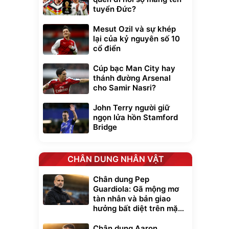
tuyển Đức?
Mesut Ozil và sự khép
lại của kỷ nguyên số 10
cổ điển
Cúp bạc Man City hay
thánh đường Arsenal
cho Samir Nasri?
John Terry người giữ
ngọn lửa hồn Stamford
Bridge
CHÂN DUNG NHÂN VẬT
Chân dung Pep
Guardiola: Gã mộng mơ
tàn nhẫn và bản giao
hưởng bất diệt trên mặt
cỏ xanh
Chân dung Aaron