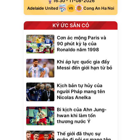
16:30 - 11-08-2026
Adelaide United
Cong An Ha Noi
VS
KÝ ỨC SÂN CỎ
Cơn ác mộng Paris và
90 phút kỳ lạ của
Ronaldo năm 1998
Khi áp lực quốc gia đẩy
Messi đến giới hạn từ bỏ
Kịch bản tự hủy của
người Pháp mang tên
Nicolas Anelka
Bi kịch của Ahn Jung-
hwan khi làm tổn
thương nước Ý
Thế giới đã thực sự
quên đi nỗi sợ mang tên