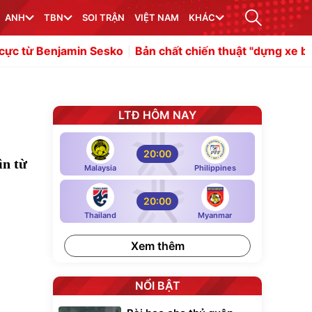
ANH
TBN
SOI TRẬN
VIỆT NAM
KHÁC
Bản chất chiến thuật "dựng xe bus" trong bóng đá
Malo
LTĐ HÔM NAY
20:00
ìn từ
Malaysia
Philippines
20:00
Thailand
Myanmar
Xem thêm
NỔI BẬT