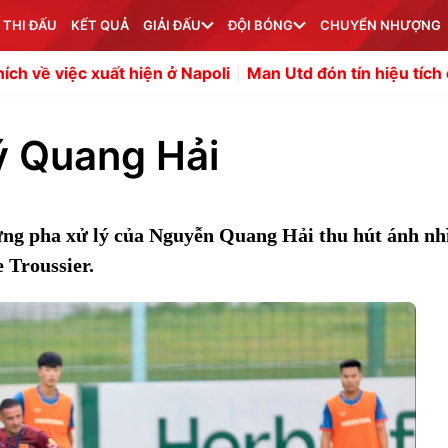
 THI ĐẤU
KẾT QUẢ
GIẢI ĐẤU
ĐỘI BÓNG
CHUYỂN NHƯỢNG
Napoli
Man Utd đón tín hiệu tích cực từ Benjamin Sesko
ý Quang Hải
hững pha xử lý của Nguyễn Quang Hải thu hút ánh nh
 Troussier.