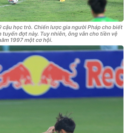
ỹ cậu học trò. Chiến lược gia người Pháp cho biết
tuyển đợt này. Tuy nhiên, ông vẫn cho tiền vệ
năm 1997 một cơ hội.