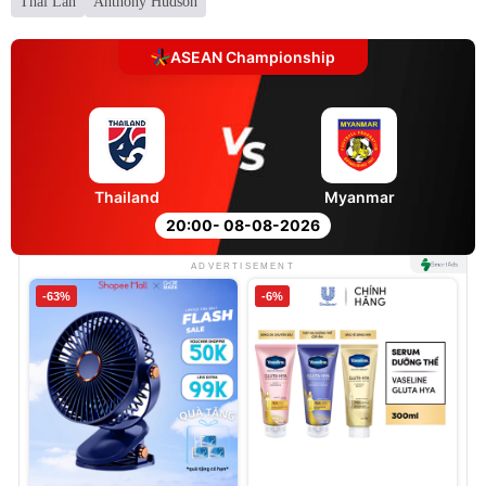
Thái Lan
Anthony Hudson
ASEAN Championship
Thailand
Myanmar
20:00
- 08-08-2026
ADVERTISEMENT
-63%
-6%