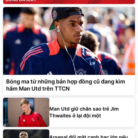
Bóng ma từ những bản hợp đồng cũ đang kìm
hãm Man Utd trên TTCN
Man Utd giữ chân sao trẻ Jim
Thwaites ở lại đội một
Arsenal đối mặt canh bạc lớn nếu