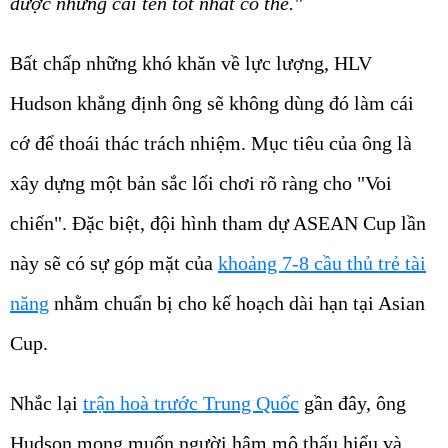
được những cái tên tốt nhất có thể."
Bất chấp những khó khăn về lực lượng, HLV
Hudson khẳng định ông sẽ không dùng đó làm cái
cớ để thoái thác trách nhiệm. Mục tiêu của ông là
xây dựng một bản sắc lối chơi rõ ràng cho "Voi
chiến". Đặc biệt, đội hình tham dự ASEAN Cup lần
này sẽ có sự góp mặt của
khoảng 7-8 cầu thủ trẻ tài
năng
nhằm chuẩn bị cho kế hoạch dài hạn tại Asian
Cup.
Nhắc lại
trận hoà trước Trung Quốc
gần đây, ông
Hudson mong muốn người hâm mộ thấu hiểu và