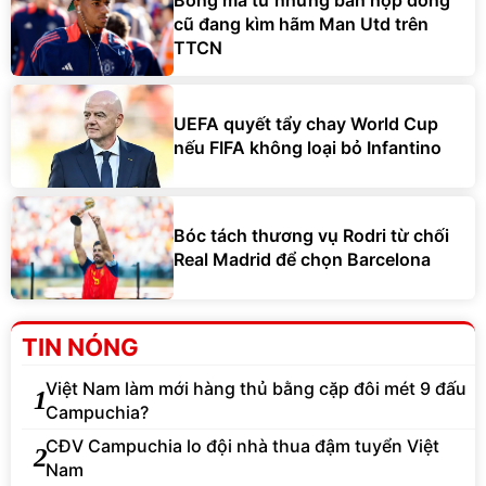
Bóng ma từ những bản hợp đồng
cũ đang kìm hãm Man Utd trên
TTCN
UEFA quyết tẩy chay World Cup
nếu FIFA không loại bỏ Infantino
Bóc tách thương vụ Rodri từ chối
Real Madrid để chọn Barcelona
TIN NÓNG
Việt Nam làm mới hàng thủ bằng cặp đôi mét 9 đấu
1
Campuchia?
CĐV Campuchia lo đội nhà thua đậm tuyển Việt
2
Nam