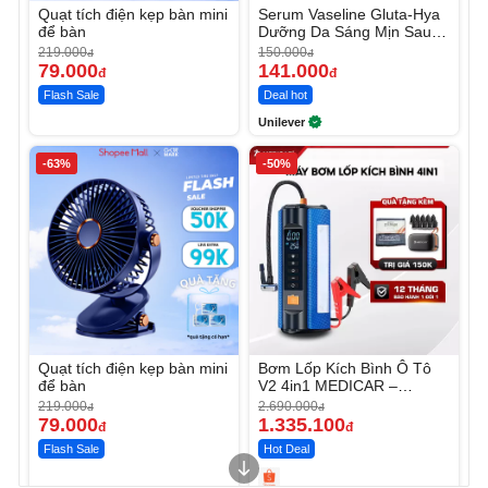
Quạt tích điện kẹp bàn mini
Serum Vaseline Gluta-Hya
để bàn
Dưỡng Da Sáng Mịn Sau 7
Ngày
219.000
150.000
đ
đ
79.000
141.000
đ
đ
Flash Sale
Deal hot
Unilever
-63%
-50%
Quạt tích điện kẹp bàn mini
Bơm Lốp Kích Bình Ô Tô
để bàn
V2 4in1 MEDICAR –
12.000mAh
219.000
2.690.000
đ
đ
79.000
1.335.100
đ
đ
Flash Sale
Hot Deal