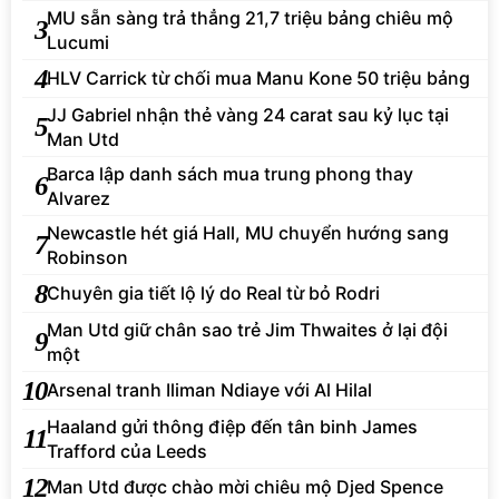
MU sẵn sàng trả thẳng 21,7 triệu bảng chiêu mộ
3
Lucumi
4
HLV Carrick từ chối mua Manu Kone 50 triệu bảng
JJ Gabriel nhận thẻ vàng 24 carat sau kỷ lục tại
5
Man Utd
Barca lập danh sách mua trung phong thay
6
Alvarez
Newcastle hét giá Hall, MU chuyển hướng sang
7
Robinson
8
Chuyên gia tiết lộ lý do Real từ bỏ Rodri
Man Utd giữ chân sao trẻ Jim Thwaites ở lại đội
9
một
10
Arsenal tranh Iliman Ndiaye với Al Hilal
Haaland gửi thông điệp đến tân binh James
11
Trafford của Leeds
12
Man Utd được chào mời chiêu mộ Djed Spence