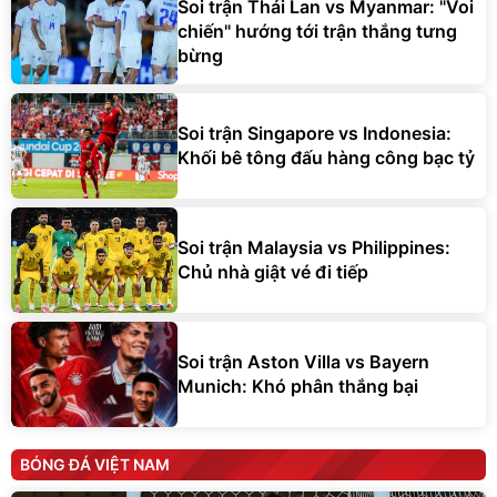
Soi trận Thái Lan vs Myanmar: "Voi
chiến" hướng tới trận thắng tưng
bừng
Soi trận Singapore vs Indonesia:
Khối bê tông đấu hàng công bạc tỷ
Soi trận Malaysia vs Philippines:
Chủ nhà giật vé đi tiếp
Soi trận Aston Villa vs Bayern
Munich: Khó phân thắng bại
BÓNG ĐÁ VIỆT NAM