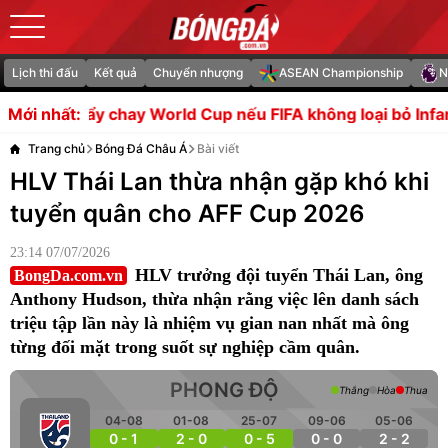
Lịch thi đấu
Kết quả
Chuyển nhượng
ASEAN Championship
N
World Cup nếu FIFA không loại bỏ Infantino
Bóc tách thư
Mới nhất:
Trang chủ
Bóng Đá Châu Á
Bài viết
HLV Thái Lan thừa nhận gặp khó khi
tuyển quân cho AFF Cup 2026
23:14 07/07/2026
HLV trưởng đội tuyển Thái Lan, ông
BongDa.com.vn
Anthony Hudson, thừa nhận rằng việc lên danh sách
triệu tập lần này là nhiệm vụ gian nan nhất mà ông
từng đối mặt trong suốt sự nghiệp cầm quân.
PHONG ĐỘ
Thắng
Hòa
Thua
04-08
01-08
25-07
09-06
05-06
0 - 1
2 - 0
0 - 5
0 - 0
2 - 2