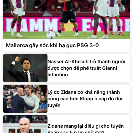
Mallorca gây sốc khi hạ gục PSG 3-0
Nasser Al-Khelaifi trở thành người
được chọn để phế truất Gianni
Infantino
Lý do Zidane có khả năng thành
công cao hơn Klopp ở cấp độ đội
tuyển
Zidane mang lại điều gì cho tuyển
Pháp sau 5 năm chờ đợi?