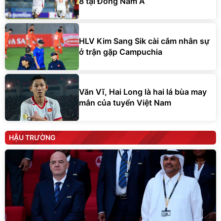
8 tại Đông Nam Á
HLV Kim Sang Sik cài cắm nhân sự
ở trận gặp Campuchia
Văn Vĩ, Hai Long là hai lá bùa may
mắn của tuyển Việt Nam
HẬU TRƯỜNG