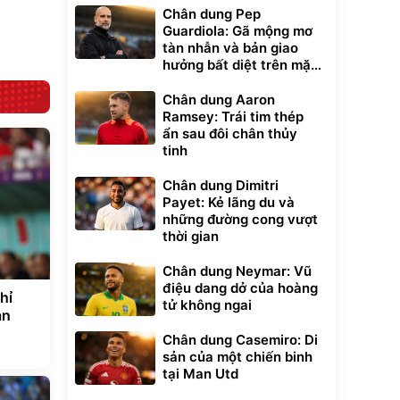
70.000
1.250.000
đ
đ
Chân dung Pep
Bán chạy
Hàng chính hãng
Guardiola: Gã mộng mơ
Ensure
tàn nhẫn và bản giao
hưởng bất diệt trên mặt
cỏ xanh
Chân dung Aaron
Ramsey: Trái tim thép
ẩn sau đôi chân thủy
tinh
Chân dung Dimitri
Payet: Kẻ lãng du và
những đường cong vượt
thời gian
Chân dung Neymar: Vũ
điệu dang dở của hoàng
hỉ
tử không ngai
an
Chân dung Casemiro: Di
sản của một chiến binh
tại Man Utd