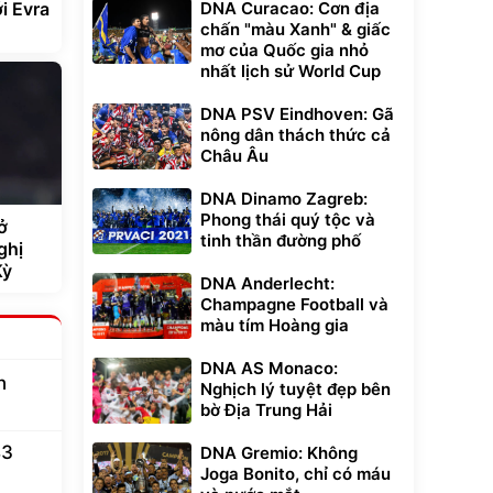
i Evra
DNA Curacao: Cơn địa
chấn "màu Xanh" & giấc
mơ của Quốc gia nhỏ
nhất lịch sử World Cup
DNA PSV Eindhoven: Gã
nông dân thách thức cả
Châu Âu
DNA Dinamo Zagreb:
Phong thái quý tộc và
ở
tinh thần đường phố
ghị
Kỳ
DNA Anderlecht:
Champagne Football và
màu tím Hoàng gia
DNA AS Monaco:
n
Nghịch lý tuyệt đẹp bên
bờ Địa Trung Hải
43
DNA Gremio: Không
Joga Bonito, chỉ có máu