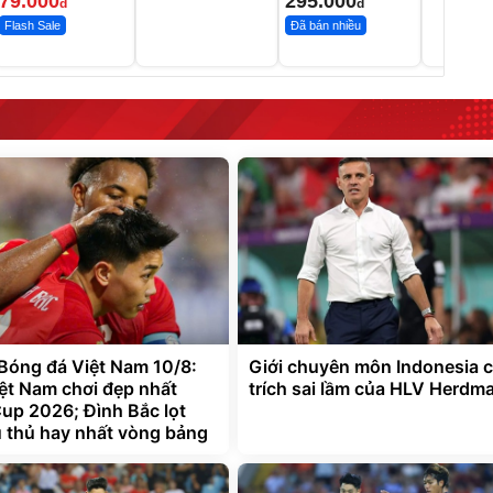
79.000
295.000
đ
đ
Flash Sale
Đã bán nhiều
 Bóng đá Việt Nam 10/8:
Giới chuyên môn Indonesia c
ệt Nam chơi đẹp nhất
trích sai lầm của HLV Herdm
p 2026; Đình Bắc lọt
u thủ hay nhất vòng bảng