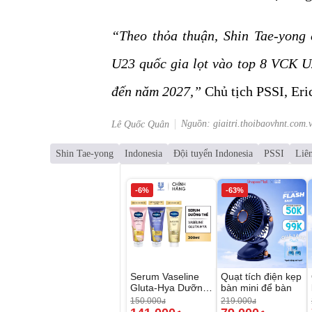
“Theo thỏa thuận, Shin Tae-yong 
U23 quốc gia lọt vào top 8 VCK U
đến năm 2027,”
Chủ tịch PSSI, Eric
Nguồn: giaitri.thoibaovhnt.com.
Lê Quốc Quân
Shin Tae-yong
Indonesia
Đội tuyển Indonesia
PSSI
Liê
-6%
-63%
Serum Vaseline
Quạt tích điện kẹp
Gluta-Hya Dưỡng
bàn mini để bàn
Da Sáng Mịn Sau
150.000
219.000
đ
đ
7 Ngày