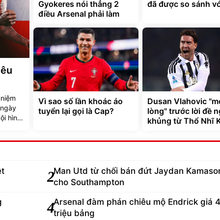
Gyokeres nói thẳng 2
đã được so sánh vớ
điều Arsenal phải làm
iêu
 niệm
Vì sao số lần khoác áo
Dusan Vlahovic "m
 ngày
tuyển lại gọi là Cap?
lòng" trước lời đề n
ội hình
khủng từ Thổ Nhĩ 
ệt
Man Utd từ chối bán đứt Jaydan Kamaso
2
cho Southampton
g
Arsenal đàm phán chiêu mộ Endrick giá 
4
triệu bảng