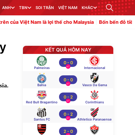
ANH
TBN
SOI TRẬN
VIỆT NAM
KHÁC
 Nam là lợi thế cho Malaysia
Bốn bến đỗ tiềm năng giúp D
ay
KẾT QUẢ HÔM NAY
0
-
0
KT
Palmeiras
Internacional
0
-
0
sia.
KT
Bahia
Vasco Da Gama
0
-
2
KT
Red Bull Bragantino
Corinthians
0
-
2
KT
Santos FC
Athletico Paranaense
2
-
0