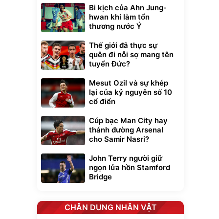
Bi kịch của Ahn Jung-
hwan khi làm tổn
thương nước Ý
Thế giới đã thực sự
quên đi nỗi sợ mang tên
tuyển Đức?
Mesut Ozil và sự khép
lại của kỷ nguyên số 10
cổ điển
Cúp bạc Man City hay
thánh đường Arsenal
Lifebuoy
cho Samir Nasri?
khỏi bụi
0
John Terry người giữ
đ
ngọn lửa hồn Stamford
Bridge
Vòi xịt tăng áp
Sữa nước Ensure
dành cho rửa xe,
Abbott, thùng 24
CHÂN DUNG NHÂN VẬT
tưới cây
chai
161.000
đ