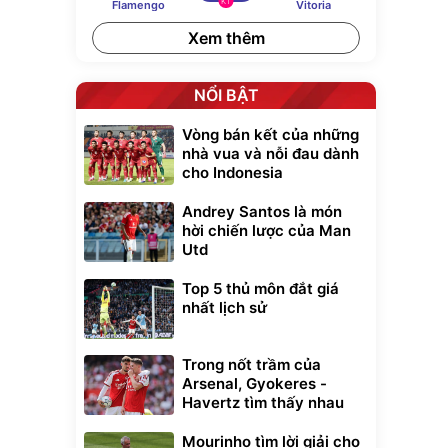
KT
Flamengo
Vitoria
Xem thêm
NỔI BẬT
Vòng bán kết của những
nhà vua và nỗi đau dành
cho Indonesia
Andrey Santos là món
hời chiến lược của Man
Utd
Top 5 thủ môn đắt giá
nhất lịch sử
Trong nốt trầm của
Arsenal, Gyokeres -
Havertz tìm thấy nhau
Mourinho tìm lời giải cho