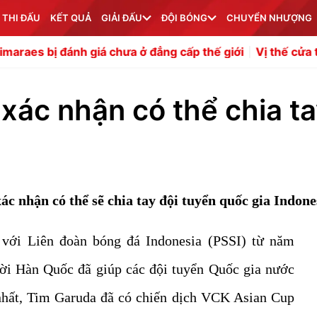
 THI ĐẤU
KẾT QUẢ
GIẢI ĐẤU
ĐỘI BÓNG
CHUYỂN NHƯỢNG
nh giá chưa ở đẳng cấp thế giới
Vị thế cửa trên của Việt
xác nhận có thể chia t
c nhận có thể sẽ chia tay đội tuyển quốc gia Indone
với Liên đoàn bóng đá Indonesia (PSSI) từ năm
ời Hàn Quốc đã giúp các đội tuyển Quốc gia nước
nhất, Tim Garuda đã có chiến dịch VCK Asian Cup