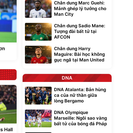
Chân dung Marc Guehi:
Mảnh ghép lý tưởng cho
Man City
Chân dung Sadio Mane:
Tượng đài bất tử tại
AFCON
hơn
Chân dung Harry
Maguire: Bài học không
gục ngã tại Man United
DNA
DNA Atalanta: Bản hùng
ca của nữ thần giữa
lòng Bergamo
DNA Olympique
Marseille: Ngôi sao vàng
bất tử của bóng đá Pháp
s Hall