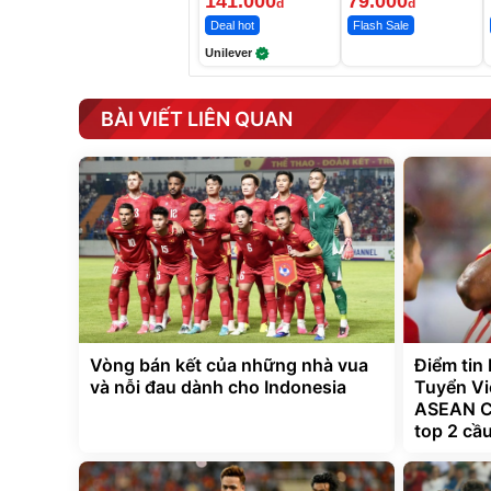
141.000
79.000
đ
đ
Deal hot
Flash Sale
Unilever
BÀI VIẾT LIÊN QUAN
Vòng bán kết của những nhà vua
Điểm tin
và nỗi đau dành cho Indonesia
Tuyển Vi
ASEAN Cu
top 2 cầ