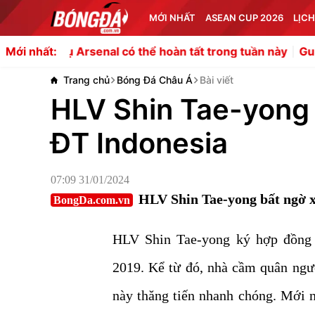
MỚI NHẤT
ASEAN CUP 2026
LỊCH
 Arsenal có thể hoàn tất trong tuần này
Guimaraes bị đá
Mới nhất:
Trang chủ
Bóng Đá Châu Á
Bài viết
HLV Shin Tae-yong 
ĐT Indonesia
07:09 31/01/2024
HLV Shin Tae-yong bất ngờ xá
BongDa.com.vn
HLV Shin Tae-yong ký hợp đồng 
2019. Kể từ đó, nhà cầm quân ngư
này thăng tiến nhanh chóng. Mới 