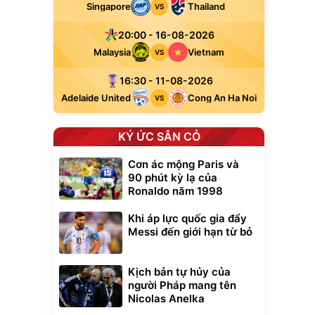
Singapore
Thailand
VS
20:00 - 16-08-2026
Malaysia
Vietnam
VS
16:30 - 11-08-2026
Adelaide United
Cong An Ha Noi
VS
KÝ ỨC SÂN CỎ
Cơn ác mộng Paris và
90 phút kỳ lạ của
Ronaldo năm 1998
Khi áp lực quốc gia đẩy
Messi đến giới hạn từ bỏ
Kịch bản tự hủy của
người Pháp mang tên
Nicolas Anelka