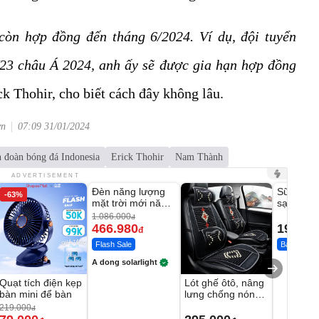
còn hợp đồng đến tháng 6/2024. Ví dụ, đội tuyển
23 châu Á 2024, anh ấy sẽ được gia hạn hợp đồng
k Thohir, cho biết cách đây không lâu.
vn
07:09 31/01/2024
n đoàn bóng đá Indonesia
Erick Thohir
Nam Thành
Unmute
Unmute
ADVERTISEMENT
Đèn năng lượng
Sữa Tắm 
-63%
-56%
mặt trời mới năm
sạch sâu 
2026 có 120 viên
mịn
1.086.000
đ
LED lớn
466.980
198.00
đ
Flash Sale
Bán chạy
A dong solarlight
Quạt tích điện kẹp
Lót ghế ôtô, nâng
bàn mini để bàn
lưng chống nóng
giúp thoải mái
219.000
đ
trong di chuyển