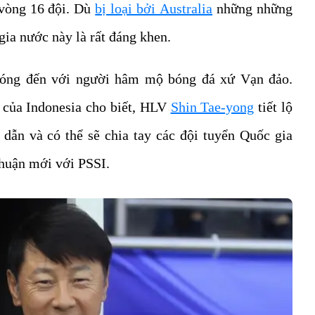
 vòng 16 đội. Dù
bị loại bởi Australia
những những
gia nước này là rất đáng khen.
hóng đến với người hâm mộ bóng đá xứ Vạn đảo.
n của Indonesia cho biết, HLV
Shin Tae-yong
tiết lộ
dẫn và có thể sẽ chia tay các đội tuyển Quốc gia
thuận mới với PSSI.