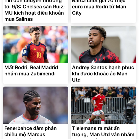
Tin đồn chuyển nhượng
Barca chốt giá 70 triệu
tối 9/8: Chelsea săn Ruiz;
euro mua Rodri từ Man
MU kích hoạt điều khoản
City
mua Salinas
Mất Rodri, Real Madrid
Andrey Santos hạnh phúc
nhắm mua Zubimendi
khi được khoác áo Man
Utd
Fenerbahce đàm phán
Tielemans ra mắt ấn
chiêu mộ Marcus
tượng, Man Utd vẫn nhắm