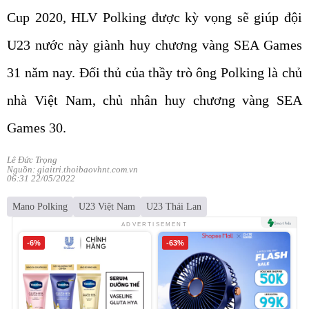
Cup 2020, HLV Polking được kỳ vọng sẽ giúp đội
U23 nước này giành huy chương vàng SEA Games
31 năm nay. Đối thủ của thầy trò ông Polking là chủ
nhà Việt Nam, chủ nhân huy chương vàng SEA
Games 30.
Lê Đức Trọng
Nguồn: giaitri.thoibaovhnt.com.vn
06:31 22/05/2022
Mano Polking
U23 Việt Nam
U23 Thái Lan
ADVERTISEMENT
-6%
-63%