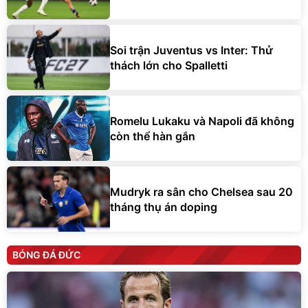
Soi trận Juventus vs Inter: Thử
thách lớn cho Spalletti
Romelu Lukaku và Napoli đã không
còn thể hàn gắn
Mudryk ra sân cho Chelsea sau 20
tháng thụ án doping
BÓNG ĐÁ ĐỨC