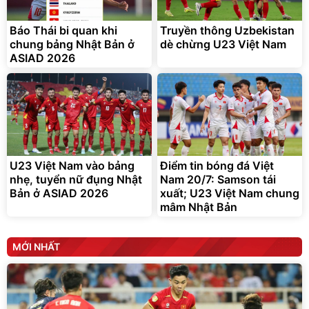
295.000
đ
Báo Thái bi quan khi
Truyền thông Uzbekistan
Đã bán nhiều
chung bảng Nhật Bản ở
dè chừng U23 Việt Nam
ASIAD 2026
U23 Việt Nam vào bảng
Điểm tin bóng đá Việt
nhẹ, tuyển nữ đụng Nhật
Nam 20/7: Samson tái
Bản ở ASIAD 2026
xuất; U23 Việt Nam chung
mâm Nhật Bản
MỚI NHẤT