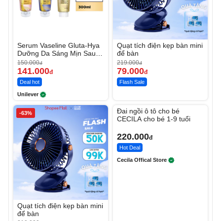
Serum Vaseline Gluta-Hya
Quạt tích điện kẹp bàn mini
Dưỡng Da Sáng Mịn Sau 7
để bàn
Ngày
150.000
219.000
đ
đ
141.000
79.000
đ
đ
Deal hot
Flash Sale
Unilever
Unmute
Đai ngồi ô tô cho bé
-63%
CECILA cho bé 1-9 tuổi
220.000
đ
Hot Deal
Cecila Offical Store
Quạt tích điện kẹp bàn mini
để bàn