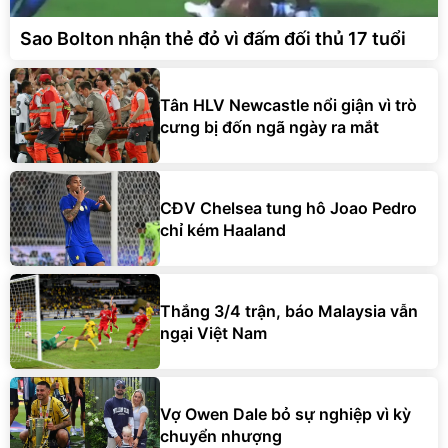
Sao Bolton nhận thẻ đỏ vì đấm đối thủ 17 tuổi
Tân HLV Newcastle nổi giận vì trò
cưng bị đốn ngã ngày ra mắt
CĐV Chelsea tung hô Joao Pedro
chỉ kém Haaland
Thắng 3/4 trận, báo Malaysia vẫn
ngại Việt Nam
Vợ Owen Dale bỏ sự nghiệp vì kỳ
chuyển nhượng