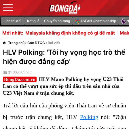
Lịch thi đấu
Kết quả
Chuyển nhượng
ASEAN Championship
N
hẳng định không có gì để mất
Maldini tiết lộ lý do Pep G
Mới nhất:
Trang chủ
Các ĐTQG
Bài viết
HLV Polking: 'Tôi hy vọng học trò thể
hiện được đẳng cấp'
06:31 22/05/2022
HLV Mano Polking hy vọng U23 Thái
BongDa.com.vn
Lan có thể vượt qua sức ép thi đấu trên sân nhà của
U23 Việt Nam ở trận chung kết.
Trả lời câu hỏi của phóng viên Thái Lan về sự chuẩn
bị trước trận chung kết, HLV
Polking
nói: "
Trận
chung kết sẽ không dễ dàng. Chúng tôi vừa trải qua