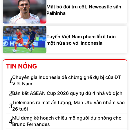
Mất bộ đôi trụ cột, Newcastle săn
Palhinha
Tuyển Việt Nam phạm lỗi ít hơn
một nửa so với Indonesia
TIN NÓNG
Chuyên gia Indonesia dè chừng ghế dự bị của ĐT
1
Việt Nam
2
Bán kết ASEAN Cup 2026 quy tụ đủ 4 nhà vô địch
Tielemans ra mắt ấn tượng, Man Utd vẫn nhắm sao
3
26 tuổi
MU dừng kế hoạch chiêu mộ người dự phòng cho
4
Bruno Fernandes