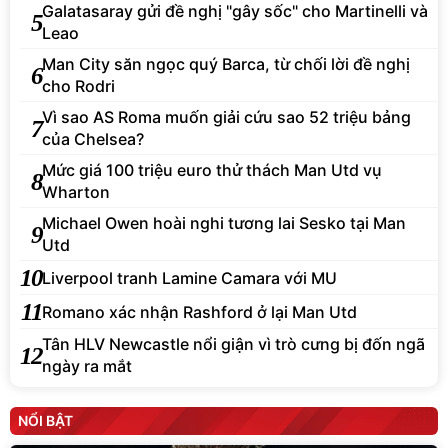
Galatasaray gửi đề nghị "gây sốc" cho Martinelli và
5
Leao
Man City săn ngọc quý Barca, từ chối lời đề nghị
6
cho Rodri
Vì sao AS Roma muốn giải cứu sao 52 triệu bảng
7
của Chelsea?
Mức giá 100 triệu euro thử thách Man Utd vụ
8
Wharton
Michael Owen hoài nghi tương lai Sesko tại Man
9
Utd
10
Liverpool tranh Lamine Camara với MU
11
Romano xác nhận Rashford ở lại Man Utd
Tân HLV Newcastle nổi giận vì trò cưng bị đốn ngã
12
ngày ra mắt
NỔI BẬT