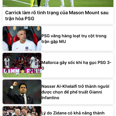
Carrick làm rõ tình trạng của Mason Mount sau
trận hòa PSG
PSG vắng hàng loạt trụ cột trong
trận gặp MU
Mallorca gây sốc khi hạ gục PSG 3-
0
Nasser Al-Khelaifi trở thành người
được chọn để phế truất Gianni
Infantino
Lý do Zidane có khả năng thành