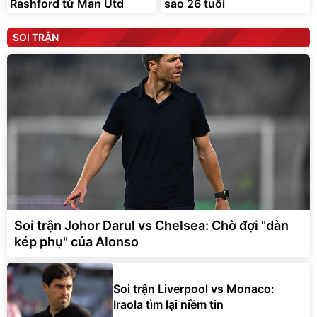
Rashford từ Man Utd
sao 26 tuổi
SOI TRẬN
Soi trận Johor Darul vs Chelsea: Chờ đợi "dàn
kép phụ" của Alonso
Soi trận Liverpool vs Monaco:
Iraola tìm lại niềm tin