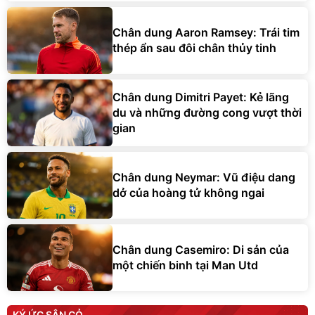
Chân dung Aaron Ramsey: Trái tim
thép ẩn sau đôi chân thủy tinh
Chân dung Dimitri Payet: Kẻ lãng
du và những đường cong vượt thời
gian
Chân dung Neymar: Vũ điệu dang
dở của hoàng tử không ngai
Chân dung Casemiro: Di sản của
một chiến binh tại Man Utd
KÝ ỨC SÂN CỎ