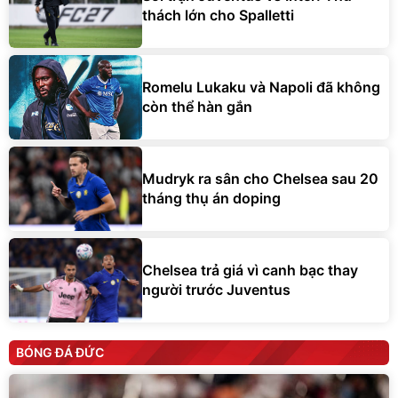
thách lớn cho Spalletti
Romelu Lukaku và Napoli đã không
còn thể hàn gắn
Mudryk ra sân cho Chelsea sau 20
tháng thụ án doping
Chelsea trả giá vì canh bạc thay
người trước Juventus
BÓNG ĐÁ ĐỨC