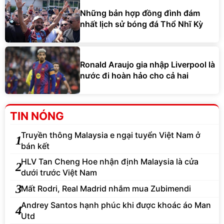
Những bản hợp đồng đình đám
nhất lịch sử bóng đá Thổ Nhĩ Kỳ
Ronald Araujo gia nhập Liverpool là
nước đi hoàn hảo cho cả hai
TIN NÓNG
Truyền thông Malaysia e ngại tuyển Việt Nam ở
1
bán kết
HLV Tan Cheng Hoe nhận định Malaysia là cửa
2
dưới trước Việt Nam
3
Mất Rodri, Real Madrid nhắm mua Zubimendi
Andrey Santos hạnh phúc khi được khoác áo Man
4
Utd