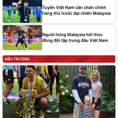
Tuyển Việt Nam cần chấn chỉnh
hàng thủ trước đại chiến Malaysia
Người hùng Malaysia hối thúc
đồng đội tập trung đấu Việt Nam
HẬU TRƯỜNG