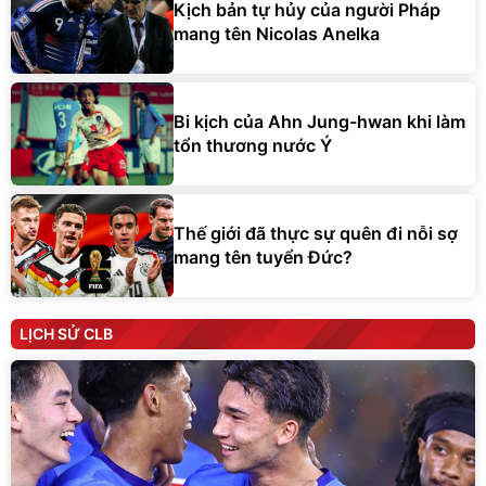
Kịch bản tự hủy của người Pháp
mang tên Nicolas Anelka
Bi kịch của Ahn Jung-hwan khi làm
tổn thương nước Ý
Thế giới đã thực sự quên đi nỗi sợ
mang tên tuyển Đức?
LỊCH SỬ CLB