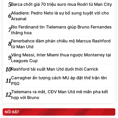
5
Barca chốt giá 70 triệu euro mua Rodri từ Man City
Aliadiere: Pedro Neto là sự bổ sung tuyệt vời cho
6
Arsenal
Rio Ferdinand tin Tielemans giúp Bruno Fernandes
7
thăng hoa
Fenerbahce đàm phán chiêu mộ Marcus Rashford
8
từ Man Utd
Vắng Messi, Inter Miami thua ngược Monterrey tại
9
Leagues Cup
10
Rashford tái xuất Man Utd dưới thời Carrick
Carragher ấn tượng cách MU áp đặt thế trận lên
11
PSG
Tielemans ra mắt, CĐV Man Utd mê mẩn pha kết
12
hợp với Bruno
NỔI BẬT