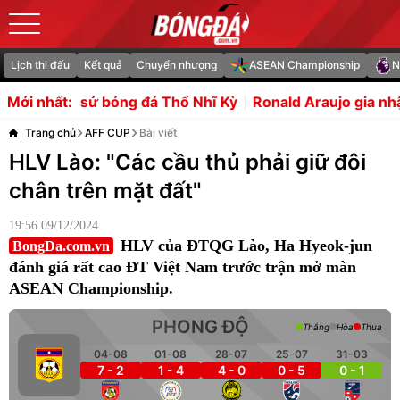
Lịch thi đấu
Kết quả
Chuyển nhượng
ASEAN Championship
N
g đá Thổ Nhĩ Kỳ
Ronald Araujo gia nhập Liverpool là nướ
Mới nhất:
Trang chủ
AFF CUP
Bài viết
HLV Lào: "Các cầu thủ phải giữ đôi
chân trên mặt đất"
19:56 09/12/2024
HLV của ĐTQG Lào, Ha Hyeok-jun
BongDa.com.vn
đánh giá rất cao ĐT Việt Nam trước trận mở màn
ASEAN Championship.
PHONG ĐỘ
Thắng
Hòa
Thua
04-08
01-08
28-07
25-07
31-03
7 - 2
1 - 4
4 - 0
0 - 5
0 - 1