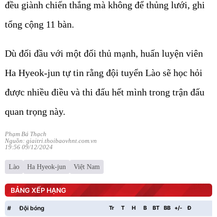
đều giành chiến thắng mà không để thủng lưới, ghi
tổng cộng 11 bàn.
Dù đối đầu với một đối thủ mạnh, huấn luyện viên
Ha Hyeok-jun tự tin rằng đội tuyển Lào sẽ học hỏi
được nhiều điều và thi đấu hết mình trong trận đấu
quan trọng này.
Phạm Bá Thạch
Nguồn: giaitri.thoibaovhnt.com.vn
19:56 09/12/2024
Lào
Ha Hyeok-jun
Việt Nam
BẢNG XẾP HẠNG
#
Đội bóng
Tr
T
H
B
BT
BB
+/-
Đ
P