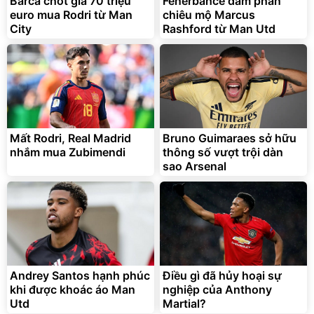
Barca chốt giá 70 triệu
Fenerbahce đàm phán
euro mua Rodri từ Man
chiêu mộ Marcus
City
Rashford từ Man Utd
Mất Rodri, Real Madrid
Bruno Guimaraes sở hữu
nhắm mua Zubimendi
thông số vượt trội dàn
sao Arsenal
Andrey Santos hạnh phúc
Điều gì đã hủy hoại sự
khi được khoác áo Man
nghiệp của Anthony
Utd
Martial?