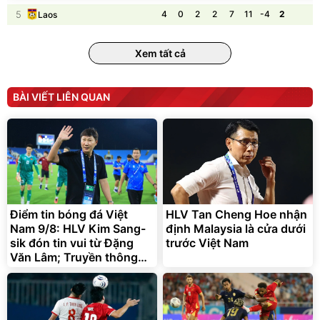
5
4
0
2
2
7
11
-4
2
Laos
Xem tất cả
BÀI VIẾT LIÊN QUAN
Điểm tin bóng đá Việt
HLV Tan Cheng Hoe nhận
Nam 9/8: HLV Kim Sang-
định Malaysia là cửa dưới
sik đón tin vui từ Đặng
trước Việt Nam
Văn Lâm; Truyền thông
Malaysia e ngại Việt Nam