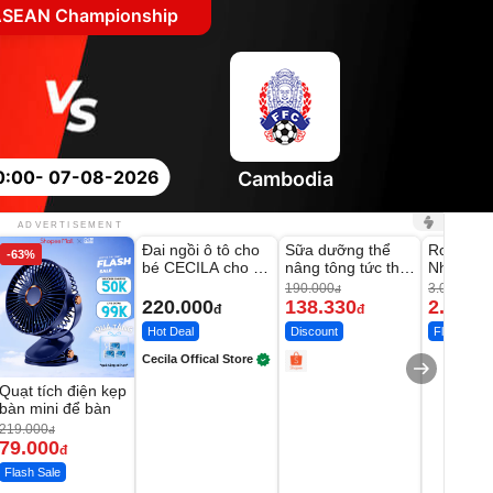
SEAN Championship
0:00
- 07-08-2026
Cambodia
Unmute
Unmute
Unmute
ADVERTISEMENT
Đai ngồi ô tô cho
Sữa dưỡng thể
Robot Hú
-63%
-27%
bé CECILA cho bé
nâng tông tức thì
Nhà - D2
1-9 tuổi
Vaseline Body
Thông M
190.000
3.000.000
đ
220.000
138.330
2.200.
đ
đ
Hot Deal
Discount
Flash Sale
Cecila Offical Store
Quạt tích điện kẹp
bàn mini để bàn
219.000
đ
79.000
đ
Flash Sale