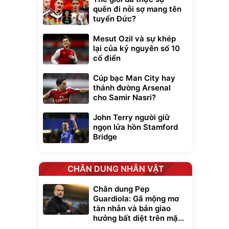
quên đi nỗi sợ mang tên
tuyển Đức?
Mesut Ozil và sự khép
lại của kỷ nguyên số 10
cổ điển
Cúp bạc Man City hay
thánh đường Arsenal
cho Samir Nasri?
John Terry người giữ
ngọn lửa hồn Stamford
Bridge
CHÂN DUNG NHÂN VẬT
Chân dung Pep
Guardiola: Gã mộng mơ
tàn nhẫn và bản giao
hưởng bất diệt trên mặt
cỏ xanh