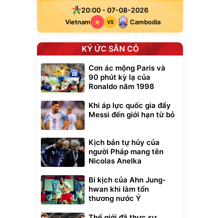
20:00 - 07-08-2026
Vietnam
Cambodia
VS
KÝ ỨC SÂN CỎ
Cơn ác mộng Paris và
90 phút kỳ lạ của
Ronaldo năm 1998
Khi áp lực quốc gia đẩy
Messi đến giới hạn từ bỏ
Kịch bản tự hủy của
người Pháp mang tên
Nicolas Anelka
Bi kịch của Ahn Jung-
hwan khi làm tổn
thương nước Ý
Thế giới đã thực sự