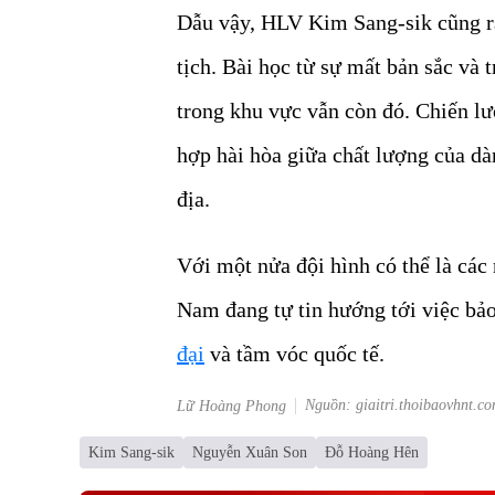
Dẫu vậy, HLV Kim Sang-sik cũng rất
tịch. Bài học từ sự mất bản sắc và t
trong khu vực vẫn còn đó. Chiến lư
hợp hài hòa giữa chất lượng của dàn
địa.
Với một nửa đội hình có thể là các 
Nam đang tự tin hướng tới việc bả
đại
và tầm vóc quốc tế.
Nguồn: giaitri.thoibaovhnt.c
Lữ Hoàng Phong
Kim Sang-sik
Nguyễn Xuân Son
Đỗ Hoàng Hên