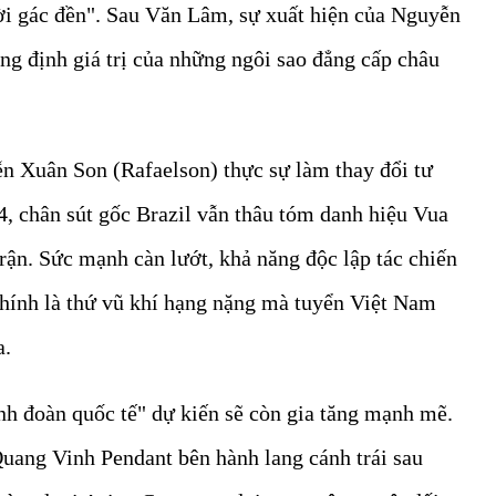
ười gác đền". Sau Văn Lâm, sự xuất hiện của Nguyễn
ẳng định giá trị của những ngôi sao đẳng cấp châu
ễn Xuân Son (Rafaelson) thực sự làm thay đổi tư
, chân sút gốc Brazil vẫn thâu tóm danh hiệu Vua
trận. Sức mạnh càn lướt, khả năng độc lập tác chiến
chính là thứ vũ khí hạng nặng mà tuyển Việt Nam
a.
nh đoàn quốc tế" dự kiến sẽ còn gia tăng mạnh mẽ.
Quang Vinh Pendant bên hành lang cánh trái sau