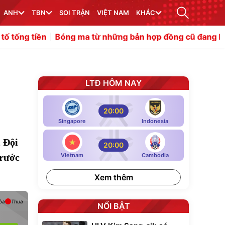
ANH
TBN
SOI TRẬN
VIỆT NAM
KHÁC
Bóng ma từ những bản hợp đồng cũ đang kìm hãm Man
LTĐ HÔM NAY
20:00
Singapore
Indonesia
 Đội
20:00
trước
Vietnam
Cambodia
Xem thêm
òa
Thua
NỔI BẬT