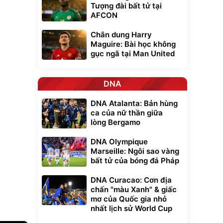
Tượng đài bất tử tại
AFCON
Chân dung Harry
Maguire: Bài học không
gục ngã tại Man United
DNA
DNA Atalanta: Bản hùng
ca của nữ thần giữa
lòng Bergamo
DNA Olympique
Marseille: Ngôi sao vàng
bất tử của bóng đá Pháp
DNA Curacao: Cơn địa
chấn "màu Xanh" & giấc
mơ của Quốc gia nhỏ
nhất lịch sử World Cup