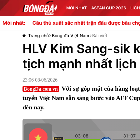
MỚI NHẤT
ASEAN CUP 2026
LỊCH
Cầu thủ xuất sắc nhất trận đấu được bầu chọn như thế 
Mới nhất:
Trang chủ
Bóng đá Việt Nam
Bài viết
HLV Kim Sang-sik k
tịch mạnh nhất lịch
23:06 08/06/2026
Với sự góp mặt của hàng loạ
BongDa.com.vn
tuyển Việt Nam sẵn sàng bước vào AFF Cup 
đến nay.
03-08
31-07