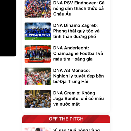
DNA PSV Eindhoven: Gã
nông dân thách thức cả
Châu Âu
DNA Dinamo Zagreb:
Phong thái quý tộc và
tinh thần đường phố
DNA Anderlecht:
Champagne Football và
màu tím Hoàng gia
Unmute
t Bụi Lau
Vali Bamozo
DNA AS Monaco:
-001 -
Khung Nhôm
Nghịch lý tuyệt đẹp bên
inh
9066 Size
1.000.000
đ
đ
20/24/28 Cao Cấp
bờ Địa Trung Hải
000
825.000
đ
đ
Flash Sale
DNA Gremio: Không
Joga Bonito, chỉ có máu
và nước mắt
Lót ghế ôtô, nâng
lưng chống nóng
giúp thoải mái
trong di chuyển
OFF THE PITCH
295.000
đ
Đã bán nhiều
Vì sao Quả bóng vàng