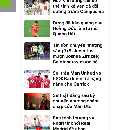
HLV Kim Sang-sik có
thể tính kế vẹn cả đôi
đường trước Campuchia
Đừng để hào quang của
Hoàng Đức làm lu mờ
Quang Hải
Tin đồn chuyển nhượng
sáng 7/8: Juventus
mượn Joshua Zirkzee;
Galatasaray muốn có
Gabriel Martinelli
Soi trận Man United vs
PSG: Bài kiểm tra hạng
nặng cho Carrick
Sự thật đằng sau kỳ
chuyển nhượng chậm
chạp của Man Utd
Bóc tách thương vụ
Rodri từ chối Real
Madrid để chọn