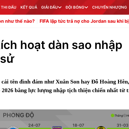
 THI ĐẤU
KẾT QUẢ
GIẢI ĐẤU
ĐỘI BÓNG
CHUYỂN NHƯỢNG
nào?
FIFA lập tức trả nợ cho Jordan sau khi bị tố tống tiền
ích hoạt dàn sao nhập
 sử
t cái tên đình đám như Xuân Son hay Đỗ Hoàng Hên,
2026 bằng lực lượng nhập tịch thiện chiến nhất từ 
PHONG ĐỘ
Thắng
H
24-07
18-07
31-03