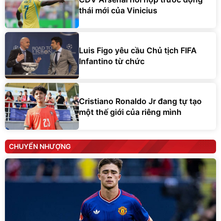
thái mới của Vinicius
Luis Figo yêu cầu Chủ tịch FIFA
Infantino từ chức
Cristiano Ronaldo Jr đang tự tạo
một thế giới của riêng mình
CHUYỂN NHƯỢNG