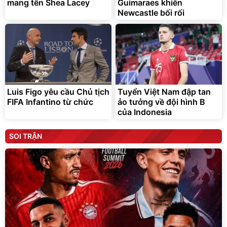
mang tên Shea Lacey
Guimaraes khiến
Newcastle bối rối
Luis Figo yêu cầu Chủ tịch
Tuyển Việt Nam đập tan
FIFA Infantino từ chức
ảo tưởng về đội hình B
của Indonesia
SOI TRẬN