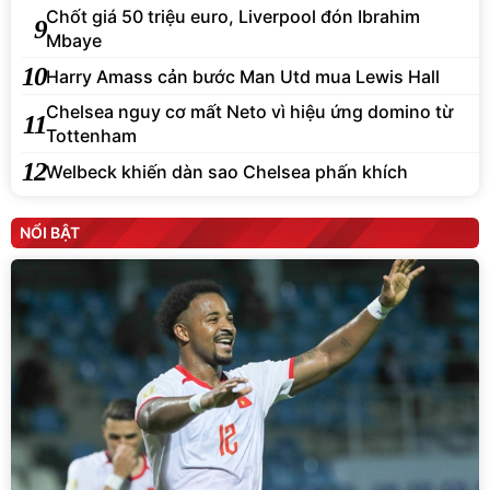
Chốt giá 50 triệu euro, Liverpool đón Ibrahim
9
Mbaye
10
Harry Amass cản bước Man Utd mua Lewis Hall
Chelsea nguy cơ mất Neto vì hiệu ứng domino từ
11
Tottenham
12
Welbeck khiến dàn sao Chelsea phấn khích
NỔI BẬT