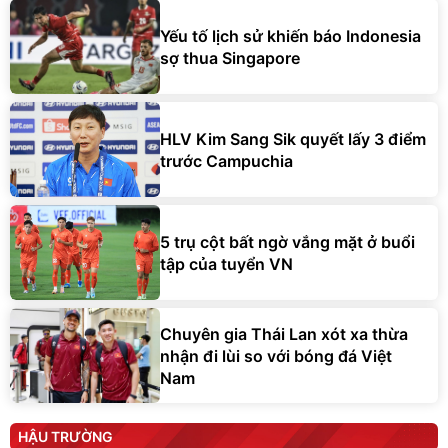
Yếu tố lịch sử khiến báo Indonesia
sợ thua Singapore
HLV Kim Sang Sik quyết lấy 3 điểm
trước Campuchia
5 trụ cột bất ngờ vắng mặt ở buổi
tập của tuyển VN
Chuyên gia Thái Lan xót xa thừa
nhận đi lùi so với bóng đá Việt
Nam
HẬU TRƯỜNG