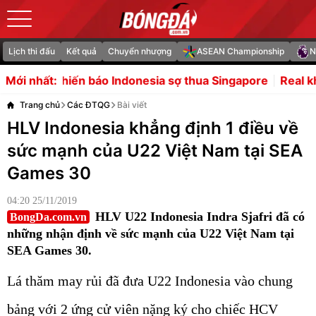
Lịch thi đấu
Kết quả
Chuyển nhượng
ASEAN Championship
N
áo Indonesia sợ thua Singapore
Real không còn hy vọng 
Mới nhất:
Trang chủ
Các ĐTQG
Bài viết
HLV Indonesia khẳng định 1 điều về
sức mạnh của U22 Việt Nam tại SEA
Games 30
04:20 25/11/2019
HLV U22 Indonesia Indra Sjafri đã có
BongDa.com.vn
những nhận định về sức mạnh của U22 Việt Nam tại
SEA Games 30.
Lá thăm may rủi đã đưa U22 Indonesia vào chung
bảng với 2 ứng cử viên nặng ký cho chiếc HCV