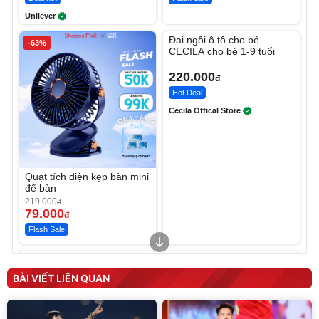
Unilever
Unmute
Đai ngồi ô tô cho bé
-63%
CECILA cho bé 1-9 tuổi
220.000
đ
Hot Deal
Cecila Offical Store
Quạt tích điện kẹp bàn mini
để bàn
219.000
đ
79.000
đ
Flash Sale
Unmute
Unmute
Sữa dưỡng thể nâng tông
Robot Hút Bụi Lau Nhà -
tức thì Vaseline Body
D2-001 - Thông Minh
BÀI VIẾT LIÊN QUAN
190.000
3.000.000
đ
đ
138.330
2.200.000
đ
đ
Discount
Flash Sale