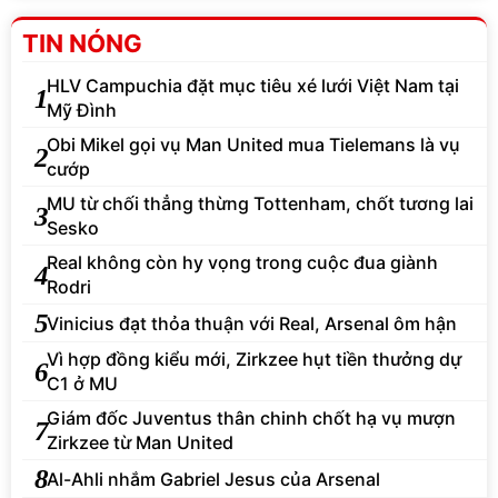
TIN NÓNG
HLV Campuchia đặt mục tiêu xé lưới Việt Nam tại
1
Mỹ Đình
Obi Mikel gọi vụ Man United mua Tielemans là vụ
2
cướp
MU từ chối thẳng thừng Tottenham, chốt tương lai
3
Sesko
Real không còn hy vọng trong cuộc đua giành
4
Rodri
5
Vinicius đạt thỏa thuận với Real, Arsenal ôm hận
Vì hợp đồng kiểu mới, Zirkzee hụt tiền thưởng dự
6
C1 ở MU
Giám đốc Juventus thân chinh chốt hạ vụ mượn
7
Zirkzee từ Man United
8
Al-Ahli nhắm Gabriel Jesus của Arsenal