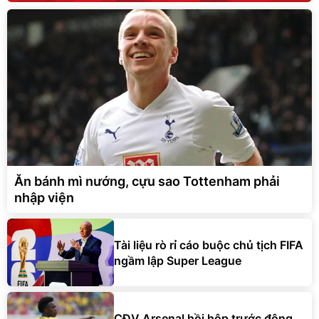
Ăn bánh mì nướng, cựu sao Tottenham phải
nhập viện
Tài liệu rò rỉ cáo buộc chủ tịch FIFA
ngầm lập Super League
CĐV Arsenal hồi hộp trước động