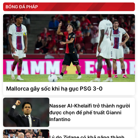
BÓNG ĐÁ PHÁP
Mallorca gây sốc khi hạ gục PSG 3-0
Nasser Al-Khelaifi trở thành người
được chọn để phế truất Gianni
Infantino
Lý do Zidane có khả năng thành