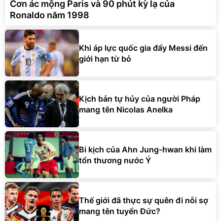
Cơn ác mộng Paris và 90 phút kỳ lạ của
Ronaldo năm 1998
Khi áp lực quốc gia đẩy Messi đến
giới hạn từ bỏ
Kịch bản tự hủy của người Pháp
mang tên Nicolas Anelka
Bi kịch của Ahn Jung-hwan khi làm
tổn thương nước Ý
Thế giới đã thực sự quên đi nỗi sợ
mang tên tuyển Đức?