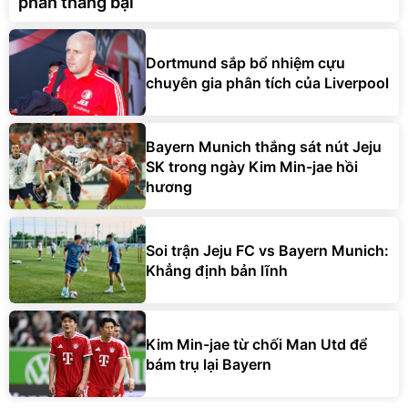
phân thắng bại
Dortmund sắp bổ nhiệm cựu
chuyên gia phân tích của Liverpool
Bayern Munich thắng sát nút Jeju
SK trong ngày Kim Min-jae hồi
hương
Soi trận Jeju FC vs Bayern Munich:
Khẳng định bản lĩnh
Kim Min-jae từ chối Man Utd để
bám trụ lại Bayern