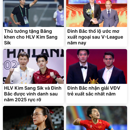
Unmute
Vali Bamozo Khung Nhôm
9066 Size 20/24/28 Cao
Cấp
1.000.000
đ
825.000
Thủ tướng tặng Bằng
Đình Bắc thổ lộ ước mơ
đ
khen cho HLV Kim Sang
xuất ngoại sau V-League
Flash Sale
Sik
năm nay
Lót ghế ôtô, nâng lưng
chống nóng giúp thoải mái
trong di chuyển
295.000
HLV Kim Sang Sik và Đình
Đình Bắc nhận giải VĐV
đ
Bắc được vinh danh sau
trẻ xuất sắc nhất năm
Đã bán nhiều
năm 2025 rực rỡ