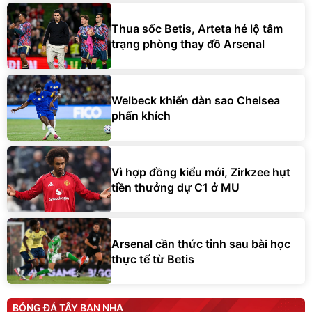
Thua sốc Betis, Arteta hé lộ tâm
trạng phòng thay đồ Arsenal
Welbeck khiến dàn sao Chelsea
phấn khích
Vì hợp đồng kiểu mới, Zirkzee hụt
tiền thưởng dự C1 ở MU
Arsenal cần thức tỉnh sau bài học
thực tế từ Betis
BÓNG ĐÁ TÂY BAN NHA