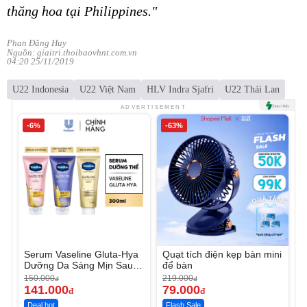
thăng hoa tại Philippines."
Phan Đăng Huy
Nguồn: giaitri.thoibaovhnt.com.vn
04:20 25/11/2019
U22 Indonesia
U22 Việt Nam
HLV Indra Sjafri
U22 Thái Lan
ADVERTISEMENT
-6%
-63%
Serum Vaseline Gluta-Hya
Quạt tích điện kẹp bàn mini
Dưỡng Da Sáng Mịn Sau 7
để bàn
Ngày
150.000
219.000
đ
đ
141.000
79.000
đ
đ
Deal hot
Flash Sale