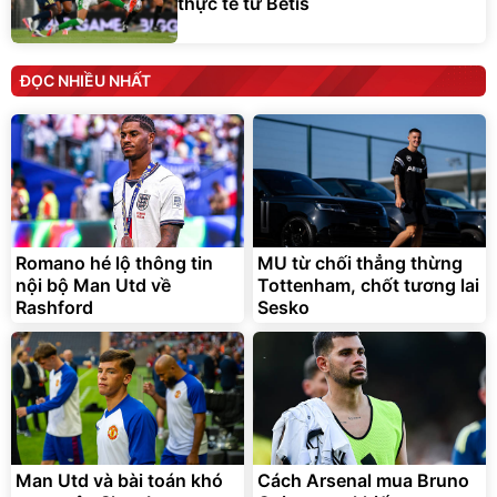
thực tế từ Betis
ĐỌC NHIỀU NHẤT
Romano hé lộ thông tin
MU từ chối thẳng thừng
nội bộ Man Utd về
Tottenham, chốt tương lai
Rashford
Sesko
Man Utd và bài toán khó
Cách Arsenal mua Bruno