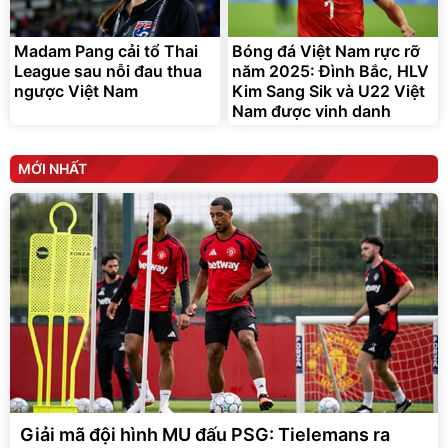
Madam Pang cải tổ Thai
Bóng đá Việt Nam rực rỡ
League sau nỗi đau thua
năm 2025: Đình Bắc, HLV
ngược Việt Nam
Kim Sang Sik và U22 Việt
Nam được vinh danh
MỚI NHẤT
Giải mã đội hình MU đấu PSG: Tielemans ra