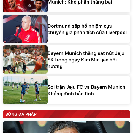
Munich: Khó phân thắng bại
Dortmund sắp bổ nhiệm cựu
chuyên gia phân tích của Liverpool
Bayern Munich thắng sát nút Jeju
SK trong ngày Kim Min-jae hồi
hương
Soi trận Jeju FC vs Bayern Munich:
Khẳng định bản lĩnh
BÓNG ĐÁ PHÁP