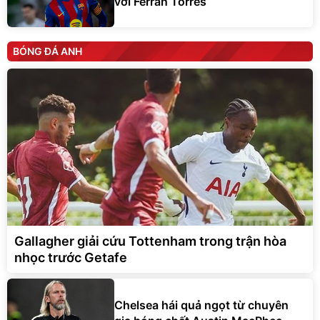
với Ferran Torres
BÓNG ĐÁ ANH
Gallagher giải cứu Tottenham trong trận hòa
nhọc trước Getafe
Chelsea hái quả ngọt từ chuyên