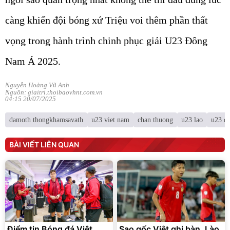
càng khiến đội bóng xứ Triệu voi thêm phần thất
vọng trong hành trình chinh phục giải U23 Đông
Nam Á 2025.
Nguyễn Hoàng Vũ Anh
Nguồn: giaitri.thoibaovhnt.com.vn
04:15 20/07/2025
damoth thongkhamsavath
u23 viet nam
chan thuong
u23 lao
u23 d
BÀI VIẾT LIÊN QUAN
Điểm tin Bóng đá Việt
Sao gốc Việt ghi bàn, Lào