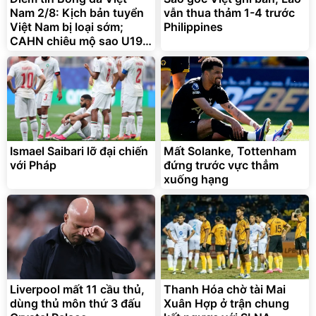
Nam 2/8: Kịch bản tuyển
vẫn thua thảm 1-4 trước
Việt Nam bị loại sớm;
Philippines
CAHN chiêu mộ sao U19
Bỉ
Ismael Saibari lỡ đại chiến
Mất Solanke, Tottenham
với Pháp
đứng trước vực thẳm
xuống hạng
Liverpool mất 11 cầu thủ,
Thanh Hóa chờ tài Mai
dùng thủ môn thứ 3 đấu
Xuân Hợp ở trận chung