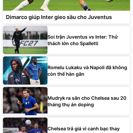
Dimarco giúp Inter gieo sầu cho Juventus
Soi trận Juventus vs Inter: Thử
thách lớn cho Spalletti
Romelu Lukaku và Napoli đã không
còn thể hàn gắn
Mudryk ra sân cho Chelsea sau 20
tháng thụ án doping
Chelsea trả giá vì canh bạc thay