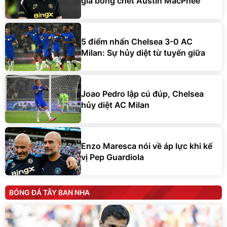
gia bóng chết Austin MacPhee
5 điểm nhấn Chelsea 3-0 AC
Milan: Sự hủy diệt từ tuyến giữa
Joao Pedro lập cú đúp, Chelsea
hủy diệt AC Milan
Enzo Maresca nói về áp lực khi kế
vị Pep Guardiola
BÓNG ĐÁ TÂY BAN NHA