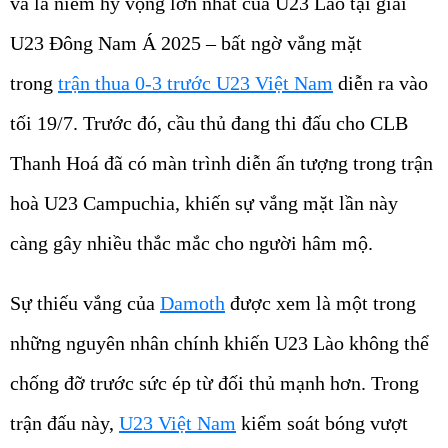
và là niềm hy vọng lớn nhất của U23 Lào tại giải
U23 Đông Nam Á 2025 – bất ngờ vắng mặt
trong
trận thua 0-3 trước U23 Việt Nam
diễn ra vào
tối 19/7. Trước đó, cầu thủ đang thi đấu cho CLB
Thanh Hoá đã có màn trình diễn ấn tượng trong trận
hoà U23 Campuchia, khiến sự vắng mặt lần này
càng gây nhiều thắc mắc cho người hâm mộ.
Sự thiếu vắng của
Damoth
được xem là một trong
những nguyên nhân chính khiến U23 Lào không thể
chống đỡ trước sức ép từ đối thủ mạnh hơn. Trong
trận đấu này,
U23 Việt Nam
kiểm soát bóng vượt