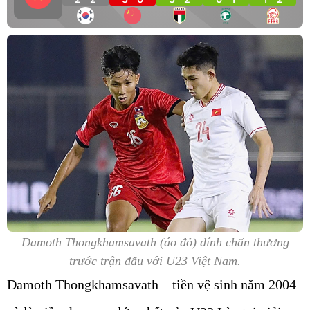
Damoth Thongkhamsavath (áo đỏ) dính chấn thương
trước trận đấu với U23 Việt Nam.
Damoth Thongkhamsavath – tiền vệ sinh năm 2004