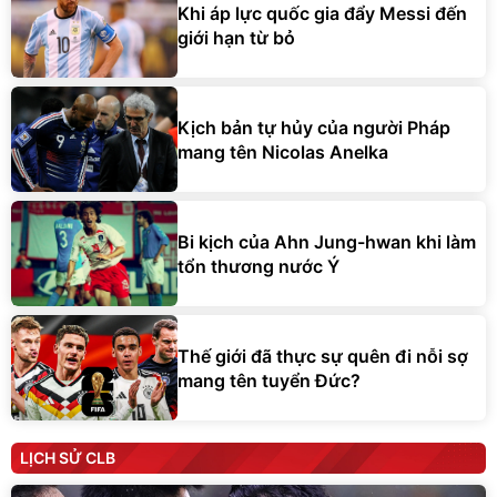
Khi áp lực quốc gia đẩy Messi đến
giới hạn từ bỏ
Kịch bản tự hủy của người Pháp
mang tên Nicolas Anelka
Bi kịch của Ahn Jung-hwan khi làm
tổn thương nước Ý
Thế giới đã thực sự quên đi nỗi sợ
mang tên tuyển Đức?
LỊCH SỬ CLB