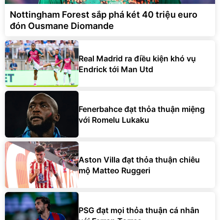
Nottingham Forest sắp phá két 40 triệu euro
đón Ousmane Diomande
Real Madrid ra điều kiện khó vụ
Endrick tới Man Utd
Fenerbahce đạt thỏa thuận miệng
với Romelu Lukaku
Aston Villa đạt thỏa thuận chiêu
mộ Matteo Ruggeri
PSG đạt mọi thỏa thuận cá nhân