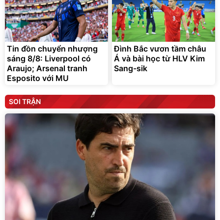
Tin đồn chuyển nhượng
Đình Bắc vươn tầm châu
sáng 8/8: Liverpool có
Á và bài học từ HLV Kim
Araujo; Arsenal tranh
Sang-sik
Esposito với MU
SOI TRẬN