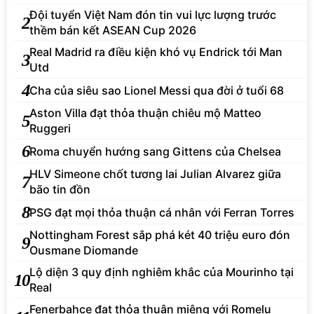
Đội tuyển Việt Nam đón tin vui lực lượng trước
2
thềm bán kết ASEAN Cup 2026
Real Madrid ra điều kiện khó vụ Endrick tới Man
3
Utd
4
Cha của siêu sao Lionel Messi qua đời ở tuổi 68
Aston Villa đạt thỏa thuận chiêu mộ Matteo
5
Ruggeri
6
Roma chuyển hướng sang Gittens của Chelsea
HLV Simeone chốt tương lai Julian Alvarez giữa
7
bão tin đồn
8
PSG đạt mọi thỏa thuận cá nhân với Ferran Torres
Nottingham Forest sắp phá két 40 triệu euro đón
9
Ousmane Diomande
Lộ diện 3 quy định nghiêm khắc của Mourinho tại
10
Real
Fenerbahce đạt thỏa thuận miệng với Romelu