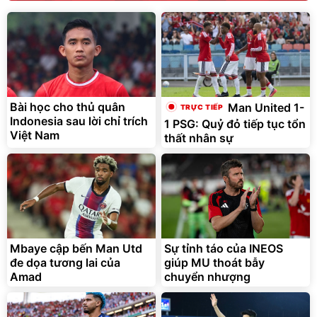
Bài học cho thủ quân
Man United 1-
Indonesia sau lời chỉ trích
1 PSG: Quỷ đỏ tiếp tục tổn
Việt Nam
thất nhân sự
Mbaye cập bến Man Utd
Sự tỉnh táo của INEOS
đe dọa tương lai của
giúp MU thoát bẫy
Amad
chuyển nhượng