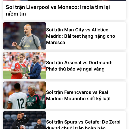
Soi trận Liverpool vs Monaco: Iraola tìm lại
niềm tin
Soi trận Man City vs Atletico
Madrid: Bài test hạng nặng cho
Maresca
Soi trận Arsenal vs Dortmund:
Pháo thủ bảo vệ ngai vàng
Soi trận Ferencvaros vs Real
Madrid: Mourinho siết kỷ luật
Soi trận Spurs vs Getafe: De Zerbi
duy trì chuỗi trận hoàn hảo