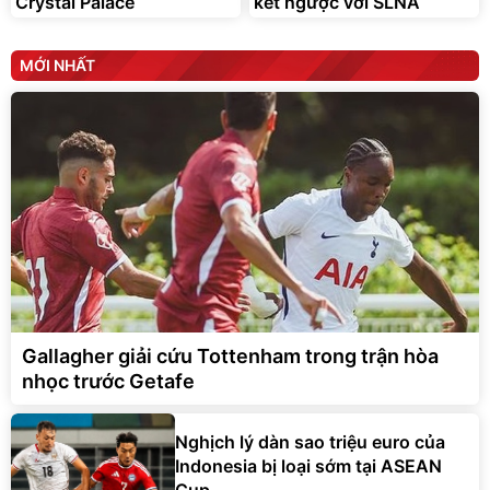
Crystal Palace
kết ngược với SLNA
MỚI NHẤT
Gallagher giải cứu Tottenham trong trận hòa
nhọc trước Getafe
Nghịch lý dàn sao triệu euro của
Indonesia bị loại sớm tại ASEAN
Cup