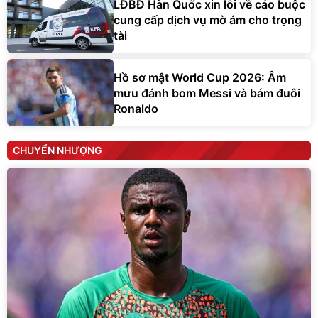
LĐBĐ Hàn Quốc xin lỗi về cáo buộc
cung cấp dịch vụ mờ ám cho trọng
tài
Hồ sơ mật World Cup 2026: Âm
mưu đánh bom Messi và bám đuôi
Ronaldo
CHUYỂN NHƯỢNG