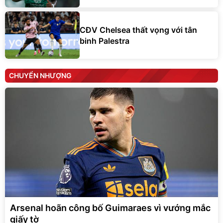
CĐV Chelsea thất vọng với tân
binh Palestra
CHUYỂN NHƯỢNG
Arsenal hoãn công bố Guimaraes vì vướng mắc
giấy tờ