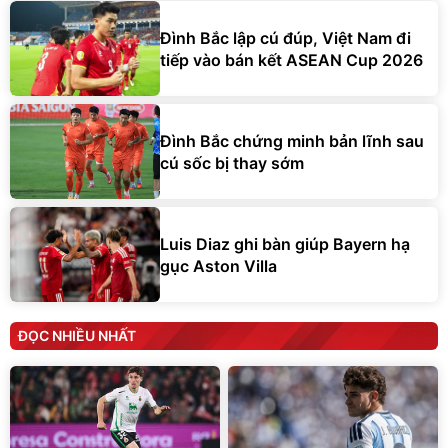
Đình Bắc lập cú đúp, Việt Nam đi
tiếp vào bán kết ASEAN Cup 2026
Đình Bắc chứng minh bản lĩnh sau
cú sốc bị thay sớm
Luis Diaz ghi bàn giúp Bayern hạ
gục Aston Villa
ĐỌC NHIỀU NHẤT