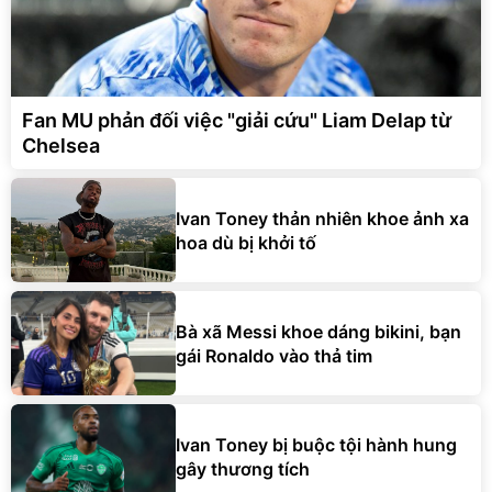
Fan MU phản đối việc "giải cứu" Liam Delap từ
Chelsea
Ivan Toney thản nhiên khoe ảnh xa
hoa dù bị khởi tố
Bà xã Messi khoe dáng bikini, bạn
gái Ronaldo vào thả tim
Ivan Toney bị buộc tội hành hung
gây thương tích