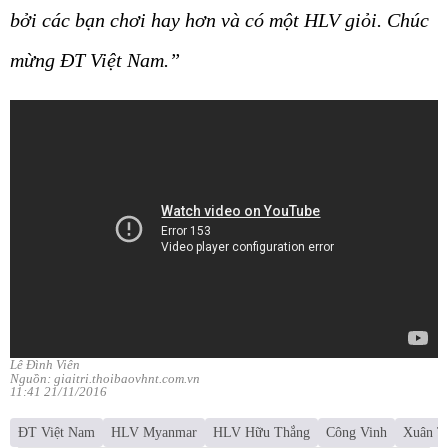
bởi các bạn chơi hay hơn và có một HLV giỏi. Chúc
mừng ĐT Việt Nam.”
Lê Đình Viên
Nguồn: giaitri.thoibaovhnt.com.vn
11:41 21/11/2016
ĐT Việt Nam
HLV Myanmar
HLV Hữu Thắng
Công Vinh
Xuân T