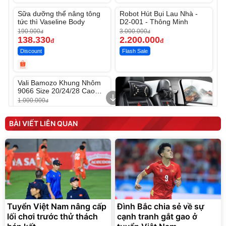
Unmute
Unmute
Sữa dưỡng thể nâng tông
Robot Hút Bụi Lau Nhà -
-27%
-26%
tức thì Vaseline Body
D2-001 - Thông Minh
190.000
3.000.000
đ
đ
138.330
2.200.000
đ
đ
Discount
Flash Sale
Unmute
Vali Bamozo Khung Nhôm
9066 Size 20/24/28 Cao
Cấp
1.000.000
đ
825.000
đ
Flash Sale
BÀI VIẾT LIÊN QUAN
Lót ghế ôtô, nâng lưng
chống nóng giúp thoải mái
trong di chuyển
295.000
Tuyển Việt Nam nâng cấp
Đình Bắc chia sẻ về sự
đ
lối chơi trước thử thách
cạnh tranh gắt gao ở
Đã bán nhiều