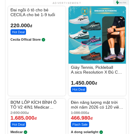
Unmute
ADVERTISEMENT
Đai ngồi ô tô cho bé
CECILA cho bé 1-9 tuổi
220.000
đ
Hot Deal
Cecila Offical Store
Giày Tennis, Pickleball
A.sics Resolution X Đủ Các
Phối Màu
1.450.000
đ
Hot Deal
Unmute
Unmute
BƠM LỐP KÍCH BÌNH Ô
Đèn năng lượng mặt trời
-37%
-56%
TÔ V2 4IN1 Medicar
mới năm 2026 có 120 viên
12.000mAh
LED lớn
2.690.000
1.086.000
đ
đ
1.685.000
466.980
đ
đ
Hot Deal
Flash Sale
Medicar
A dong solarlight