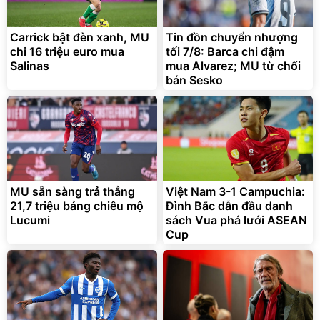
Carrick bật đèn xanh, MU
Tin đồn chuyển nhượng
chi 16 triệu euro mua
tối 7/8: Barca chi đậm
Salinas
mua Alvarez; MU từ chối
bán Sesko
MU sẵn sàng trả thẳng
Việt Nam 3-1 Campuchia:
21,7 triệu bảng chiêu mộ
Đình Bắc dẫn đầu danh
Lucumi
sách Vua phá lưới ASEAN
Cup