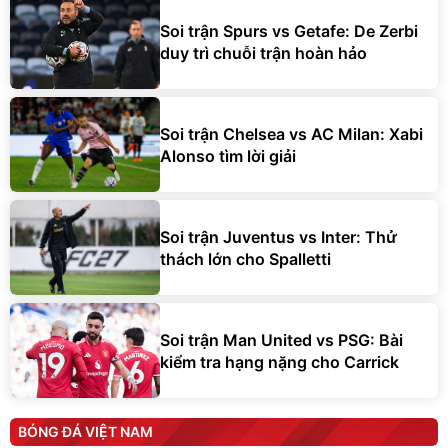
Soi trận Spurs vs Getafe: De Zerbi
duy trì chuỗi trận hoàn hảo
Soi trận Chelsea vs AC Milan: Xabi
Alonso tìm lời giải
Soi trận Juventus vs Inter: Thử
thách lớn cho Spalletti
Soi trận Man United vs PSG: Bài
kiểm tra hạng nặng cho Carrick
BÓNG ĐÁ VIỆT NAM