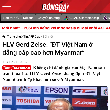
Lịch thi đấu
Kết quả
Chuyển nhượng
ASEAN Championship
N
 tiếng khi Indonesia bị loại khỏi ASEAN Cup
Thất bại vụ V
Mới nhất:
Trang chủ
Tin AFF Cup
Bài viết
HLV Gerd Zeise: “ĐT Việt Nam ở
đẳng cấp cao hơn Myanmar”
11:41 21/11/2016
Không chỉ đánh giá cao Việt Nam sau
BongDa.com.vn
trận thua 1-2, HLV Gerd Zeise khẳng định ĐT Việt
Nam ở trình độ khác hơn so với Myanmar.