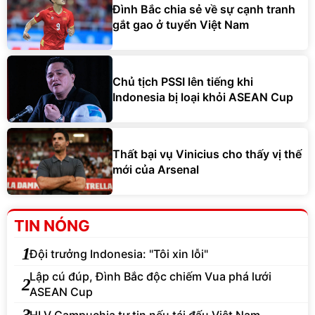
Đình Bắc chia sẻ về sự cạnh tranh
gắt gao ở tuyển Việt Nam
Chủ tịch PSSI lên tiếng khi
Indonesia bị loại khỏi ASEAN Cup
Thất bại vụ Vinicius cho thấy vị thế
mới của Arsenal
TIN NÓNG
1
Đội trưởng Indonesia: "Tôi xin lỗi"
Lập cú đúp, Đình Bắc độc chiếm Vua phá lưới
2
ASEAN Cup
3
HLV Campuchia tự tin nếu tái đấu Việt Nam