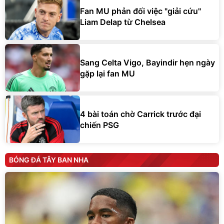
Fan MU phản đối việc "giải cứu"
Liam Delap từ Chelsea
Sang Celta Vigo, Bayindir hẹn ngày
gặp lại fan MU
4 bài toán chờ Carrick trước đại
chiến PSG
BÓNG ĐÁ TÂY BAN NHA