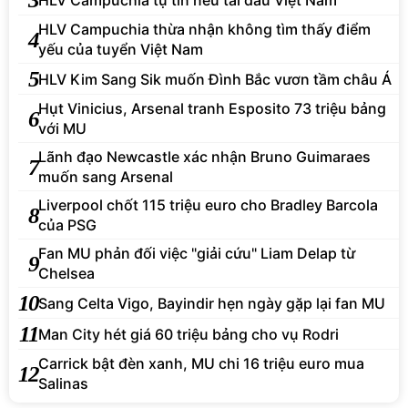
HLV Campuchia thừa nhận không tìm thấy điểm
4
yếu của tuyển Việt Nam
5
HLV Kim Sang Sik muốn Đình Bắc vươn tầm châu Á
Hụt Vinicius, Arsenal tranh Esposito 73 triệu bảng
6
với MU
Lãnh đạo Newcastle xác nhận Bruno Guimaraes
7
muốn sang Arsenal
Liverpool chốt 115 triệu euro cho Bradley Barcola
8
của PSG
Fan MU phản đối việc "giải cứu" Liam Delap từ
9
Chelsea
10
Sang Celta Vigo, Bayindir hẹn ngày gặp lại fan MU
11
Man City hét giá 60 triệu bảng cho vụ Rodri
Carrick bật đèn xanh, MU chi 16 triệu euro mua
12
Salinas