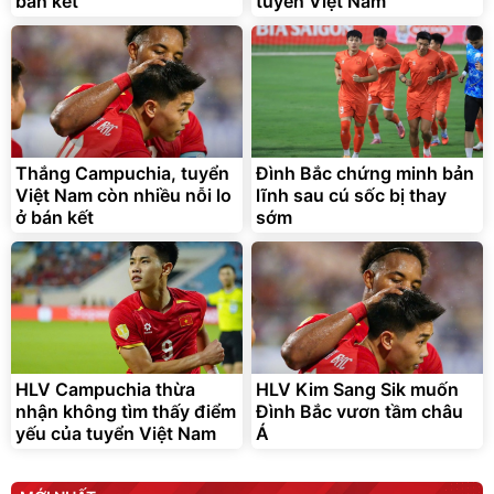
bán kết
tuyển Việt Nam
Thắng Campuchia, tuyển
Đình Bắc chứng minh bản
Việt Nam còn nhiều nỗi lo
lĩnh sau cú sốc bị thay
ở bán kết
sớm
HLV Campuchia thừa
HLV Kim Sang Sik muốn
nhận không tìm thấy điểm
Đình Bắc vươn tầm châu
yếu của tuyển Việt Nam
Á