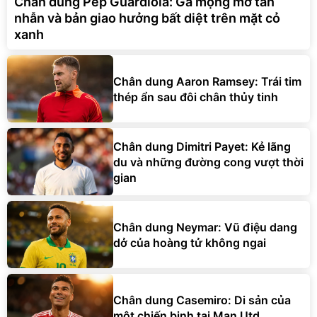
Chân dung Pep Guardiola: Gã mộng mơ tàn
nhẫn và bản giao hưởng bất diệt trên mặt cỏ
xanh
Chân dung Aaron Ramsey: Trái tim
thép ẩn sau đôi chân thủy tinh
Chân dung Dimitri Payet: Kẻ lãng
du và những đường cong vượt thời
gian
Chân dung Neymar: Vũ điệu dang
dở của hoàng tử không ngai
Chân dung Casemiro: Di sản của
một chiến binh tại Man Utd