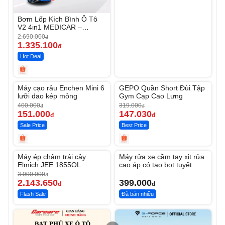
Bơm Lốp Kích Bình Ô Tô
V2 4in1 MEDICAR –
12.000mAh
2.690.000
đ
1.335.100
đ
Hot Deal
Unmute
Unmute
Máy cạo râu Enchen Mini 6
GEPO Quần Short Đùi Tập
-62%
-53%
lưỡi dao kép mỏng
Gym Cạp Cao Lưng
400.000
319.000
đ
đ
151.000
147.030
đ
đ
Sale Price
Best Price
Unmute
Unmute
Máy ép chậm trái cây
Máy rửa xe cầm tay xịt rửa
-28%
Elmich JEE 1855OL
cao áp có tạo bọt tuyết
3.000.000
đ
2.143.650
399.000
đ
đ
Flash Sale
Đã bán nhiều