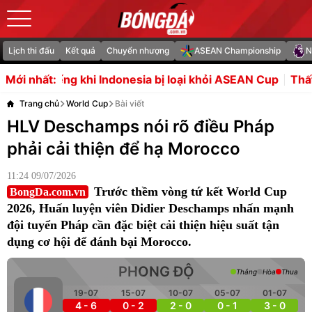
Lịch thi đấu
Kết quả
Chuyển nhượng
ASEAN Championship
N
i Indonesia bị loại khỏi ASEAN Cup
Thất bại vụ Vinicius c
Mới nhất:
Trang chủ
World Cup
Bài viết
HLV Deschamps nói rõ điều Pháp
phải cải thiện để hạ Morocco
11:24 09/07/2026
Trước thềm vòng tứ kết World Cup
BongDa.com.vn
2026, Huấn luyện viên Didier Deschamps nhấn mạnh
đội tuyển Pháp cần đặc biệt cải thiện hiệu suất tận
dụng cơ hội để đánh bại Morocco.
PHONG ĐỘ
Thắng
Hòa
Thua
19-07
15-07
10-07
05-07
01-07
4 - 6
0 - 2
2 - 0
0 - 1
3 - 0