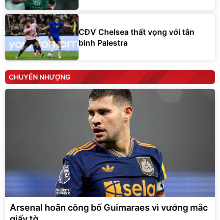
CĐV Chelsea thất vọng với tân
binh Palestra
CHUYỂN NHƯỢNG
Arsenal hoãn công bố Guimaraes vì vướng mắc
giấy tờ