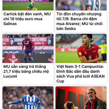
Carrick bật đèn xanh, MU
Tin đồn chuyển nhượng
chi 16 triệu euro mua
tối 7/8: Barca chi đậm
Salinas
mua Alvarez; MU từ chối
bán Sesko
MU sẵn sàng trả thẳng
Việt Nam 3-1 Campuchia:
21,7 triệu bảng chiêu mộ
Đình Bắc dẫn đầu danh
Lucumi
sách Vua phá lưới ASEAN
Cup