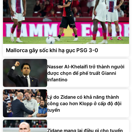
Mallorca gây sốc khi hạ gục PSG 3-0
Nasser Al-Khelaifi trở thành người
được chọn để phế truất Gianni
Infantino
Lý do Zidane có khả năng thành
công cao hơn Klopp ở cấp độ đội
tuyển
Zidane mang lại điều gì cho tuyển