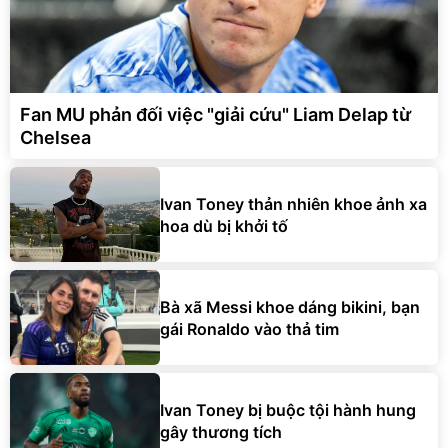
Fan MU phản đối việc "giải cứu" Liam Delap từ
Chelsea
Ivan Toney thản nhiên khoe ảnh xa
hoa dù bị khởi tố
Bà xã Messi khoe dáng bikini, bạn
gái Ronaldo vào thả tim
Ivan Toney bị buộc tội hành hung
gây thương tích