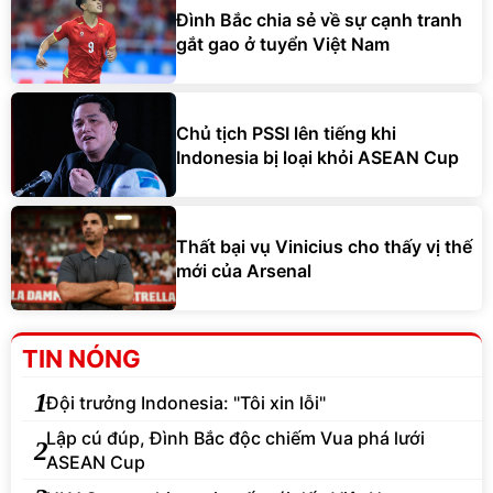
Đình Bắc chia sẻ về sự cạnh tranh
gắt gao ở tuyển Việt Nam
Chủ tịch PSSI lên tiếng khi
Indonesia bị loại khỏi ASEAN Cup
Thất bại vụ Vinicius cho thấy vị thế
mới của Arsenal
TIN NÓNG
1
Đội trưởng Indonesia: "Tôi xin lỗi"
Lập cú đúp, Đình Bắc độc chiếm Vua phá lưới
2
ASEAN Cup