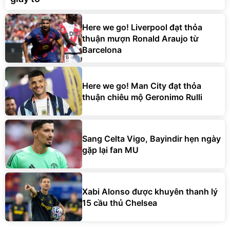
Here we go! Liverpool đạt thỏa
thuận mượn Ronald Araujo từ
Barcelona
Here we go! Man City đạt thỏa
thuận chiêu mộ Geronimo Rulli
Sang Celta Vigo, Bayindir hẹn ngày
gặp lại fan MU
Xabi Alonso được khuyên thanh lý
15 cầu thủ Chelsea