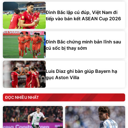
Đình Bắc lập cú đúp, Việt Nam đi
tiếp vào bán kết ASEAN Cup 2026
Đình Bắc chứng minh bản lĩnh sau
cú sốc bị thay sớm
Luis Diaz ghi bàn giúp Bayern hạ
gục Aston Villa
ĐỌC NHIỀU NHẤT