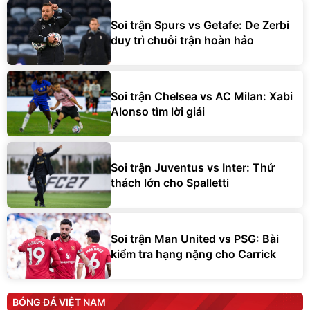
Soi trận Spurs vs Getafe: De Zerbi
duy trì chuỗi trận hoàn hảo
Soi trận Chelsea vs AC Milan: Xabi
Alonso tìm lời giải
Soi trận Juventus vs Inter: Thử
thách lớn cho Spalletti
Soi trận Man United vs PSG: Bài
kiểm tra hạng nặng cho Carrick
BÓNG ĐÁ VIỆT NAM