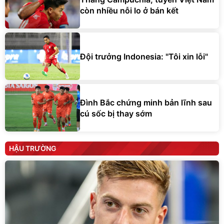
còn nhiều nỗi lo ở bán kết
Đội trưởng Indonesia: "Tôi xin lỗi"
Đình Bắc chứng minh bản lĩnh sau
cú sốc bị thay sớm
HẬU TRƯỜNG