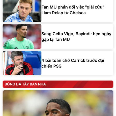
Fan MU phản đối việc "giải cứu"
Liam Delap từ Chelsea
Sang Celta Vigo, Bayindir hẹn ngày
gặp lại fan MU
4 bài toán chờ Carrick trước đại
chiến PSG
BÓNG ĐÁ TÂY BAN NHA