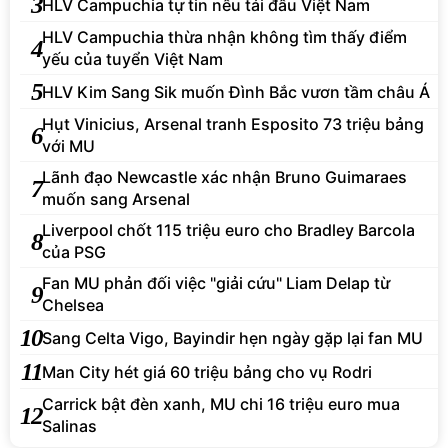
3
HLV Campuchia tự tin nếu tái đấu Việt Nam
HLV Campuchia thừa nhận không tìm thấy điểm
4
yếu của tuyển Việt Nam
5
HLV Kim Sang Sik muốn Đình Bắc vươn tầm châu Á
Hụt Vinicius, Arsenal tranh Esposito 73 triệu bảng
6
với MU
Lãnh đạo Newcastle xác nhận Bruno Guimaraes
7
muốn sang Arsenal
Liverpool chốt 115 triệu euro cho Bradley Barcola
8
của PSG
Fan MU phản đối việc "giải cứu" Liam Delap từ
9
Chelsea
10
Sang Celta Vigo, Bayindir hẹn ngày gặp lại fan MU
11
Man City hét giá 60 triệu bảng cho vụ Rodri
Carrick bật đèn xanh, MU chi 16 triệu euro mua
12
Salinas