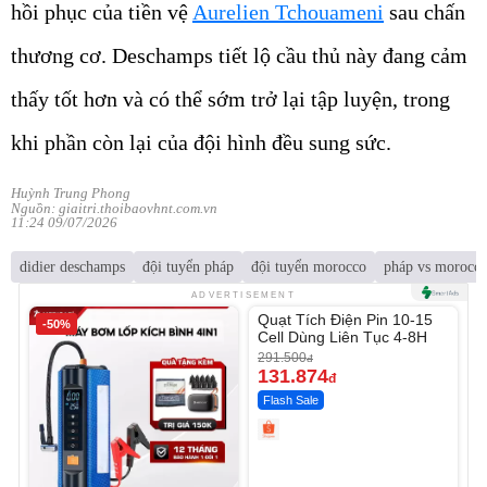
hồi phục của tiền vệ
Aurelien Tchouameni
sau chấn
thương cơ. Deschamps tiết lộ cầu thủ này đang cảm
thấy tốt hơn và có thể sớm trở lại tập luyện, trong
khi phần còn lại của đội hình đều sung sức.
Huỳnh Trung Phong
Nguồn: giaitri.thoibaovhnt.com.vn
11:24 09/07/2026
didier deschamps
đội tuyển pháp
đội tuyển morocco
pháp vs morocc
Unmute
ADVERTISEMENT
Quạt Tích Điện Pin 10-15
-50%
-54%
Cell Dùng Liên Tục 4-8H
291.500
đ
131.874
đ
Flash Sale