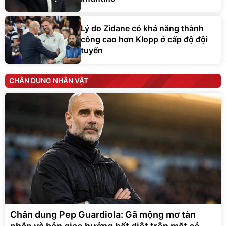
Lý do Zidane có khả năng thành
công cao hơn Klopp ở cấp độ đội
tuyển
CHÂN DUNG NHÂN VẬT
Chân dung Pep Guardiola: Gã mộng mơ tàn