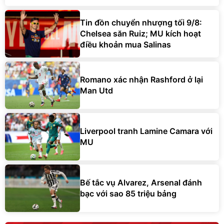
Tin đồn chuyển nhượng tối 9/8:
Chelsea săn Ruiz; MU kích hoạt
điều khoản mua Salinas
Romano xác nhận Rashford ở lại
Man Utd
Liverpool tranh Lamine Camara với
MU
Bế tắc vụ Alvarez, Arsenal đánh
bạc với sao 85 triệu bảng