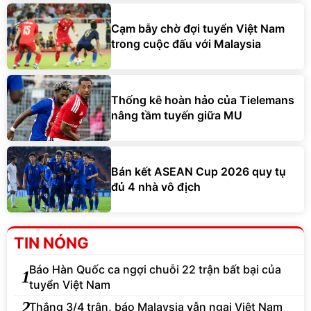
Cạm bẫy chờ đợi tuyển Việt Nam
trong cuộc đấu với Malaysia
Thống kê hoàn hảo của Tielemans
nâng tầm tuyến giữa MU
Bán kết ASEAN Cup 2026 quy tụ
đủ 4 nhà vô địch
TIN NÓNG
Báo Hàn Quốc ca ngợi chuỗi 22 trận bất bại của
1
tuyển Việt Nam
2
Thắng 3/4 trận, báo Malaysia vẫn ngại Việt Nam