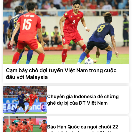
Cạm bẫy chờ đợi tuyển Việt Nam trong cuộc
đấu với Malaysia
Chuyên gia Indonesia dè chừng
ghế dự bị của ĐT Việt Nam
Báo Hàn Quốc ca ngợi chuỗi 22