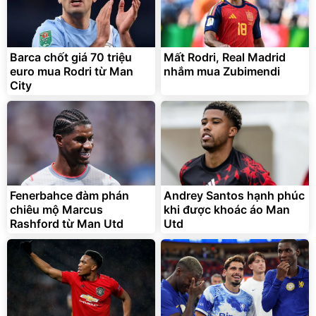
Barca chốt giá 70 triệu
Mất Rodri, Real Madrid
euro mua Rodri từ Man
nhắm mua Zubimendi
City
Fenerbahce đàm phán
Andrey Santos hạnh phúc
chiêu mộ Marcus
khi được khoác áo Man
Rashford từ Man Utd
Utd