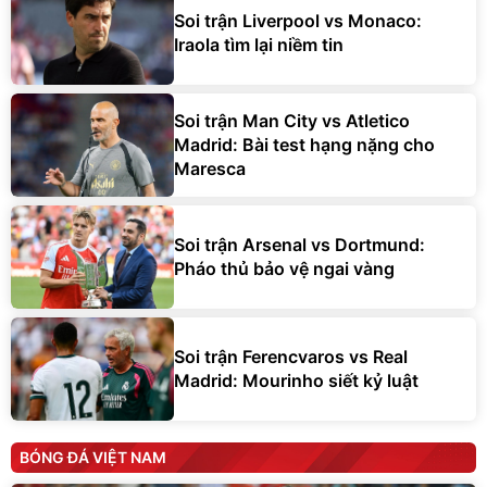
Soi trận Liverpool vs Monaco:
Iraola tìm lại niềm tin
Soi trận Man City vs Atletico
Madrid: Bài test hạng nặng cho
Maresca
Soi trận Arsenal vs Dortmund:
Pháo thủ bảo vệ ngai vàng
Soi trận Ferencvaros vs Real
Madrid: Mourinho siết kỷ luật
BÓNG ĐÁ VIỆT NAM