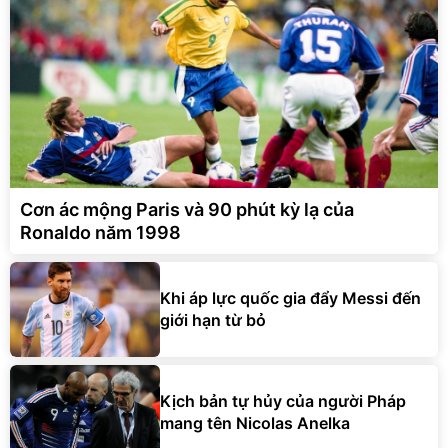
Cơn ác mộng Paris và 90 phút kỳ lạ của
Ronaldo năm 1998
Khi áp lực quốc gia đẩy Messi đến
giới hạn từ bỏ
Kịch bản tự hủy của người Pháp
mang tên Nicolas Anelka