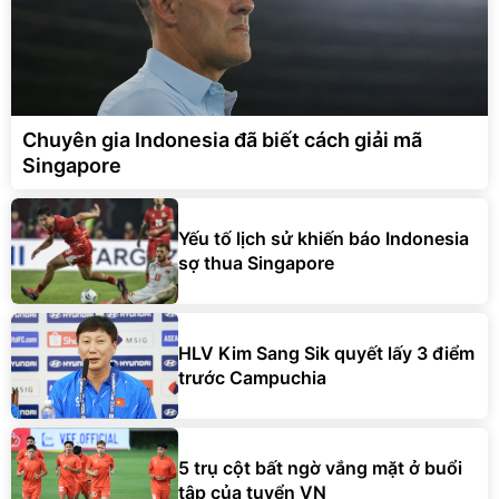
Chuyên gia Indonesia đã biết cách giải mã
Singapore
Yếu tố lịch sử khiến báo Indonesia
sợ thua Singapore
HLV Kim Sang Sik quyết lấy 3 điểm
trước Campuchia
5 trụ cột bất ngờ vắng mặt ở buổi
tập của tuyển VN