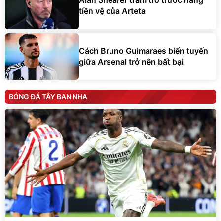
Alan Shearer trầm trồ trước hàng
tiền vệ của Arteta
Cách Bruno Guimaraes biến tuyến
giữa Arsenal trở nên bất bại
BÓNG ĐÁ TÂY BAN NHA