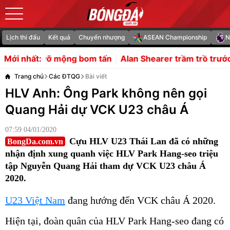
Lịch thi đấu
Kết quả
Chuyển nhượng
ASEAN Championship
N
om tấn
Alan Shearer trầm trồ trước hàng tiền vệ của Art
Mới nhất:
Trang chủ
Các ĐTQG
Bài viết
HLV Anh: Ông Park không nên gọi
Quang Hải dự VCK U23 châu Á
07:59 04/01/2020
Cựu HLV U23 Thái Lan đã có những
BongDa.com.vn
nhận định xung quanh việc HLV Park Hang-seo triệu
tập Nguyễn Quang Hải tham dự VCK U23 châu Á
2020.
U23 Việt Nam
đang hướng đến VCK châu Á 2020.
Hiện tại, đoàn quân của HLV Park Hang-seo đang có