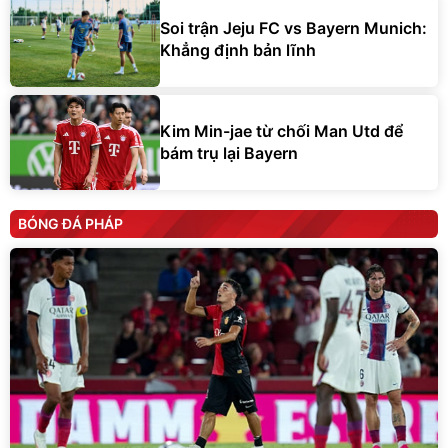
Soi trận Jeju FC vs Bayern Munich:
Khẳng định bản lĩnh
Kim Min-jae từ chối Man Utd để
bám trụ lại Bayern
BÓNG ĐÁ PHÁP