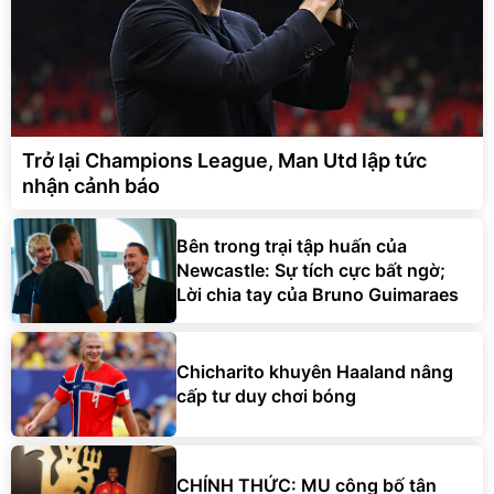
Trở lại Champions League, Man Utd lập tức
nhận cảnh báo
Bên trong trại tập huấn của
Newcastle: Sự tích cực bất ngờ;
Lời chia tay của Bruno Guimaraes
Chicharito khuyên Haaland nâng
cấp tư duy chơi bóng
CHÍNH THỨC: MU công bố tân