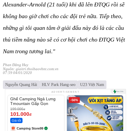
Alexander-Arnold (21 tuổi) khi đã lên ĐTQG rồi sẽ
không bao giờ chơi cho các đội trẻ nữa. Tiếp theo,
những gì tôi quan tâm ở giải đấu này đó là các cầu
thủ tiềm năng nào sẽ có cơ hội chơi cho ĐTQG Việt
Nam trong tương lai."
Phan Đăng Huy
Nguồn: giaitri.thoibaovhnt.com.vn
07:59 04/01/2020
Nguyễn Quang Hải
HLV Park Hang-seo
U23 Việt Nam
Unmute
ADVERTISEMENT
Ghế Camping Ngả Lưng
-49%
-56%
Tmountain Gấp Gọn
199.000
đ
101.000
đ
Giá tốt
Camping Store99