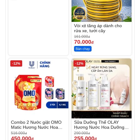
Vòi xịt tăng áp dành cho
rửa xe, tưới cây
161.000
đ
70.000
đ
Bán chạy
-12%
-12%
Combo 2 Nước giặt OMO
Sữa Dưỡng Thể OLAY
Matic Hương Nước Hoa
Hương Nước Hoa Dưỡng
Comfort 4.1KG
Ẩm Chuyên Sâu
516.000
290.000
đ
đ
450.000
255.000
đ
đ