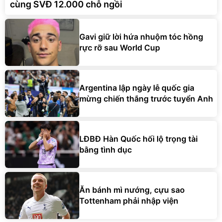
cùng SVĐ 12.000 chỗ ngồi
Gavi giữ lời hứa nhuộm tóc hồng
rực rỡ sau World Cup
Argentina lập ngày lễ quốc gia
mừng chiến thắng trước tuyển Anh
LĐBĐ Hàn Quốc hối lộ trọng tài
bằng tình dục
Ăn bánh mì nướng, cựu sao
Tottenham phải nhập viện