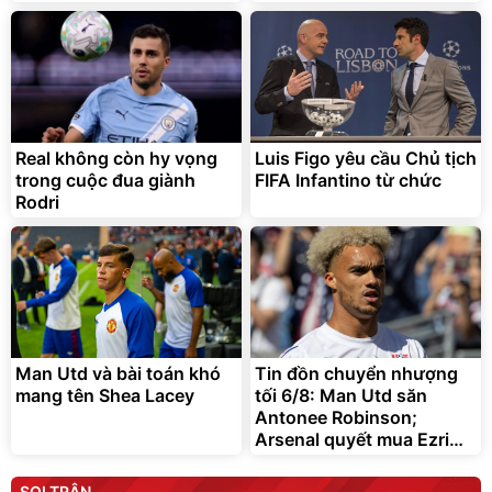
Real không còn hy vọng
Luis Figo yêu cầu Chủ tịch
trong cuộc đua giành
FIFA Infantino từ chức
Rodri
Man Utd và bài toán khó
Tin đồn chuyển nhượng
mang tên Shea Lacey
tối 6/8: Man Utd săn
Antonee Robinson;
Arsenal quyết mua Ezri
Konsa
SOI TRẬN