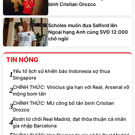
binh Cristian Orozco
Scholes muốn đưa Salford lên
Ngoại hạng Anh cùng SVĐ 12.000
chỗ ngồi
TIN NÓNG
Yếu tố lịch sử khiến báo Indonesia sợ thua
1
Singapore
CHÍNH THỨC: Vinicius gia hạn với Real, Arsenal vỡ
2
mộng bom tấn
CHÍNH THỨC: MU công bố tân binh Cristian
3
Orozco
Rodri từ chối Real Madrid, đạt thỏa thuận cá nhân
4
gia nhập Barcelona