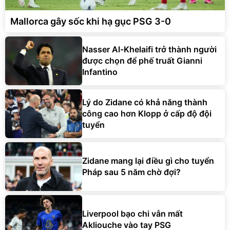
Mallorca gây sốc khi hạ gục PSG 3-0
Nasser Al-Khelaifi trở thành người
được chọn để phế truất Gianni
Infantino
Lý do Zidane có khả năng thành
công cao hơn Klopp ở cấp độ đội
tuyển
Zidane mang lại điều gì cho tuyển
Pháp sau 5 năm chờ đợi?
Liverpool bạo chi vẫn mất
Akliouche vào tay PSG