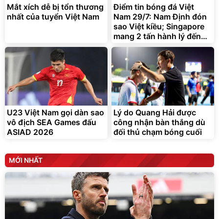
Mắt xích dễ bị tổn thương
Điểm tin bóng đá Việt
nhất của tuyển Việt Nam
Nam 29/7: Nam Định đón
sao Việt kiều; Singapore
mang 2 tấn hành lý đến
Hà Nội
Bạt Trùm Xe Ô TÔ 4 Chỗ 5
Serum Vaseline Gluta-Hya
Chỗ 7 Chỗ, Bán Tải
Dưỡng Da Sáng Mịn Sau 7
Ngày
399.000
150.000
đ
đ
319.000
141.000
đ
đ
Đang xem nhiều
Deal hot
U23 Việt Nam gọi dàn sao
Lý do Quang Hải được
Unilever
vô địch SEA Games đấu
công nhận bàn thắng dù
ASIAD 2026
đối thủ chạm bóng cuối
MỚI NHẤT