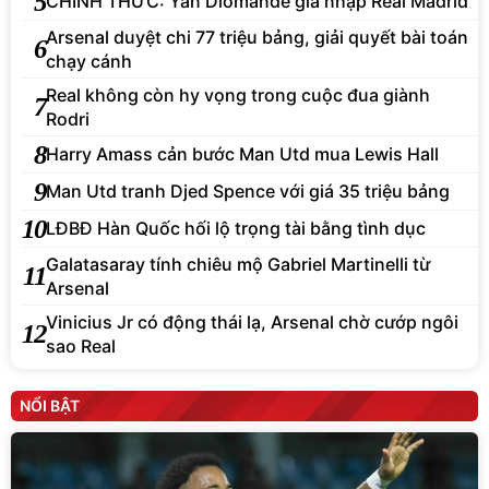
5
CHÍNH THỨC: Yan Diomande gia nhập Real Madrid
Arsenal duyệt chi 77 triệu bảng, giải quyết bài toán
6
chạy cánh
Real không còn hy vọng trong cuộc đua giành
7
Rodri
8
Harry Amass cản bước Man Utd mua Lewis Hall
9
Man Utd tranh Djed Spence với giá 35 triệu bảng
10
LĐBĐ Hàn Quốc hối lộ trọng tài bằng tình dục
Galatasaray tính chiêu mộ Gabriel Martinelli từ
11
Arsenal
Vinicius Jr có động thái lạ, Arsenal chờ cướp ngôi
12
sao Real
NỔI BẬT