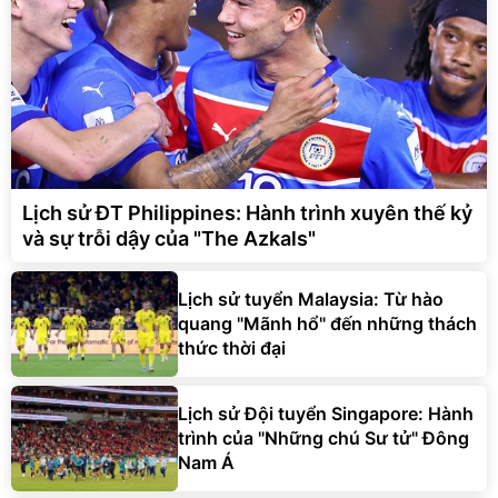
Lịch sử ĐT Philippines: Hành trình xuyên thế kỷ
và sự trỗi dậy của "The Azkals"
Lịch sử tuyển Malaysia: Từ hào
quang "Mãnh hổ" đến những thách
thức thời đại
Lịch sử Đội tuyển Singapore: Hành
trình của "Những chú Sư tử" Đông
Nam Á