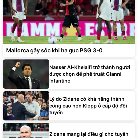
Mallorca gây sốc khi hạ gục PSG 3-0
Nasser Al-Khelaifi trở thành người
được chọn để phế truất Gianni
Infantino
Lý do Zidane có khả năng thành
công cao hơn Klopp ở cấp độ đội
tuyển
Zidane mang lại điều gì cho tuyển
Pháp sau 5 năm chờ đợi?