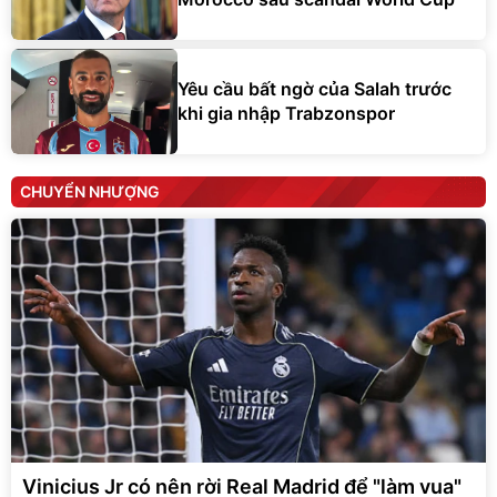
Yêu cầu bất ngờ của Salah trước
khi gia nhập Trabzonspor
CHUYỂN NHƯỢNG
Vinicius Jr có nên rời Real Madrid để "làm vua"
tại Arsenal?