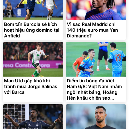
Bom tấn Barcola sẽ kích
Vì sao Real Madrid chi
hoạt hiệu ứng domino tại
140 triệu euro mua Yan
Anfield
Diomande?
Man Utd gặp khó khi
Điểm tin bóng đá Việt
tranh mua Jorge Salinas
Nam 6/8: Việt Nam nhắm
với Barca
ngôi nhất bảng, Hoàng
Hên khẩu chiến sao
Indonesia