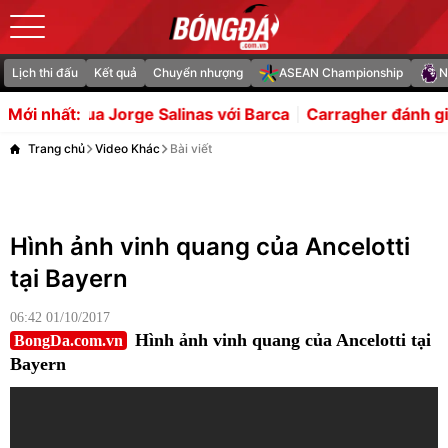
Lịch thi đấu
Kết quả
Chuyển nhượng
ASEAN Championship
N
Salinas với Barca
Carragher đánh giá Salah quá giỏi để
Mới nhất:
Trang chủ
Video Khác
Bài viết
Hình ảnh vinh quang của Ancelotti
tại Bayern
06:42 01/10/2017
Hình ảnh vinh quang của Ancelotti tại
BongDa.com.vn
Bayern