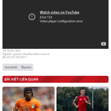
Vũ Xuân Anh
Nguồn: giaitri.thoibaovhnt.com.vn
06:42 01/10/2017
Ancelotti
Bayern
BÀI VIẾT LIÊN QUAN