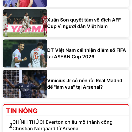
Xuân Son quyết tâm vô địch AFF
Cup vì người dân Việt Nam
ĐT Việt Nam cải thiện điểm số FIFA
tại ASEAN Cup 2026
Vinicius Jr có nên rời Real Madrid
để "làm vua" tại Arsenal?
TIN NÓNG
CHÍNH THỨC! Everton chiêu mộ thành công
1
Christian Norgaard từ Arsenal