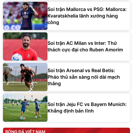
Soi trận Mallorca vs PSG: Mallorca:
Kvaratskhelia lãnh xướng hàng
công
Soi trận AC Milan vs Inter: Thử
thách cực đại cho Ruben Amorim
Soi trận Arsenal vs Real Betis:
Pháo thủ sẵn sàng nối dài mạch
thắng
Soi trận Jeju FC vs Bayern Munich:
Khẳng định bản lĩnh
BÓNG ĐÁ VIỆT NAM