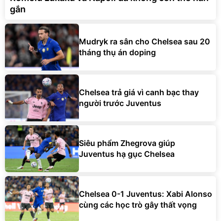
gắn
Mudryk ra sân cho Chelsea sau 20
tháng thụ án doping
Chelsea trả giá vì canh bạc thay
người trước Juventus
Siêu phẩm Zhegrova giúp
Juventus hạ gục Chelsea
Chelsea 0-1 Juventus: Xabi Alonso
cùng các học trò gây thất vọng