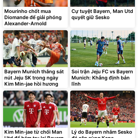
Mourinho chốt mua
Cự tuyệt Bayern, Man Utd
Diomande để giải phóng
quyết giữ Sesko
Alexander-Arnold
Bayern Munich thắng sát
Soi trận Jeju FC vs Bayern
nút Jeju SK trong ngày
Munich: Khẳng định bản
Kim Min-jae hồi hương
lĩnh
Kim Min-jae từ chối Man
Lý do Bayern nhắm Sesko
Utd để bám trụ lại Bayern
đá cặp cùng Kane