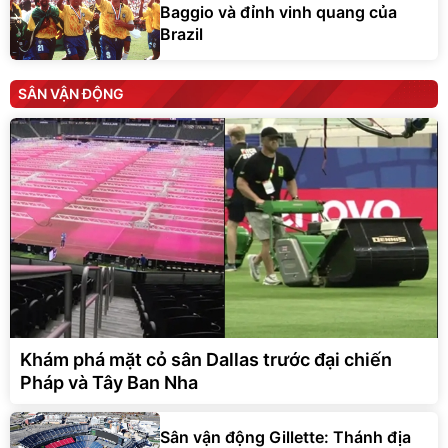
Brazil
SÂN VẬN ĐỘNG
Khám phá mặt cỏ sân Dallas trước đại chiến
Pháp và Tây Ban Nha
Sân vận động Gillette: Thánh địa
thể thao vĩ đại và niềm tự hào của