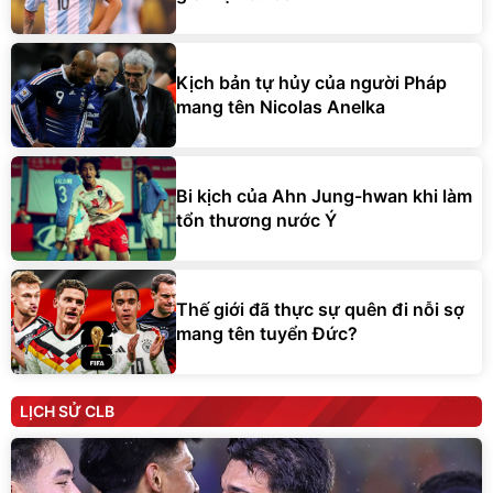
Kịch bản tự hủy của người Pháp
mang tên Nicolas Anelka
Bi kịch của Ahn Jung-hwan khi làm
tổn thương nước Ý
Thế giới đã thực sự quên đi nỗi sợ
mang tên tuyển Đức?
LỊCH SỬ CLB