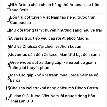
HLV Arteta chấn chỉnh hàng thủ Arsenal sau trận
2
thua Betis
Bốn trụ cột tuyển Việt Nam tập riêng trước trận
3
Campuchia
4
MU dời trọng tâm chuyển nhượng sang hậu vệ trái
5
Alvarez trực tiếp yêu cầu rời Atletico Madrid
6
MU và Chelsea đại chiến vì Jhon Lucumi
7
Juventus săn đón Zirkzee, Man Utd bật đèn xanh
Greenwood sút xa đẳng cấp, Fenerbahce giành
8
thắng lợi thuyết phục
Man Utd gặp khó khi tranh mua Jorge Salinas với
9
Barca
10
Chelsea loại trừ khả năng chiêu mộ Diogo Costa
Bị dẫn 0-3, futsal Việt Nam lội ngược dòng hòa
11
Thái Lan 3-3
Lewis-Skelly lạc quan dù Arsenal ngã ngựa trước