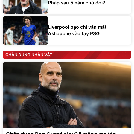
Liverpool bạo chi vẫn mất
Akliouche vào tay PSG
CHÂN DUNG NHÂN VẬT
Chân dung Pep Guardiola: Gã mộng mơ tàn