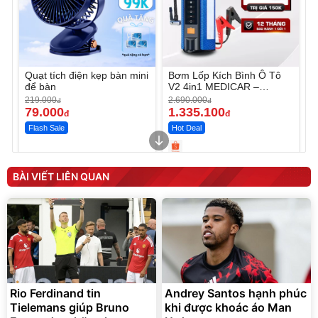
Quạt tích điện kẹp bàn mini
Bơm Lốp Kích Bình Ô Tô
để bàn
V2 4in1 MEDICAR –
12.000mAh
219.000
2.690.000
đ
đ
79.000
1.335.100
đ
đ
Flash Sale
Hot Deal
Unmute
Unmute
Máy ép chậm trái cây
Máy rửa xe cầm tay xịt rửa
BÀI VIẾT LIÊN QUAN
Elmich JEE 1855OL
cao áp có tạo bọt tuyết
3.000.000
đ
2.143.650
399.000
đ
đ
Flash Sale
Đã bán nhiều
Rio Ferdinand tin
Andrey Santos hạnh phúc
Tielemans giúp Bruno
khi được khoác áo Man