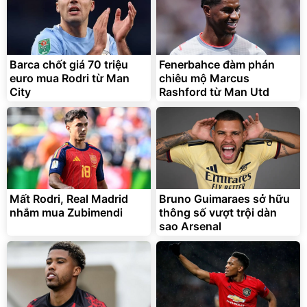
Barca chốt giá 70 triệu
Fenerbahce đàm phán
euro mua Rodri từ Man
chiêu mộ Marcus
City
Rashford từ Man Utd
Mất Rodri, Real Madrid
Bruno Guimaraes sở hữu
nhắm mua Zubimendi
thông số vượt trội dàn
sao Arsenal