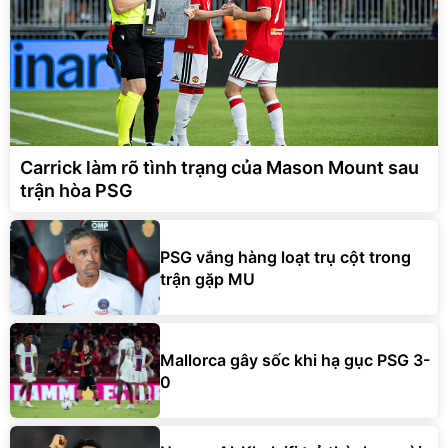
Carrick làm rõ tình trạng của Mason Mount sau
trận hòa PSG
PSG vắng hàng loạt trụ cột trong
trận gặp MU
Mallorca gây sốc khi hạ gục PSG 3-
0