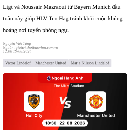
Ligt và Noussair Mazraoui từ Bayern Munich đầu
tuần này giúp HLV Ten Hag tránh khỏi cuộc khủng
hoảng nơi tuyến phòng ngự.
Nguyễn Việt Tùng
Nguồn: giaitri.thoibaovhnt.com.vn
12:08 19/08/2024
Victor Lindelof
Manchester United
Marja Nilsson Lindelof
Ngoại Hạng Anh
The MKM Stadium
Hull City
Manchester United
18:30
- 22-08-2026