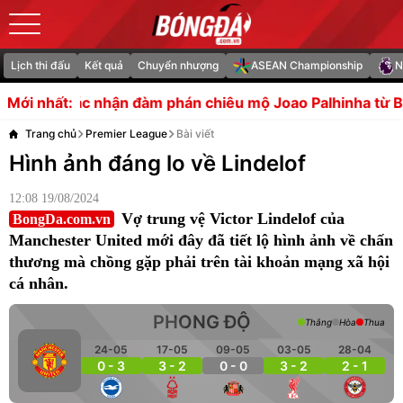
Lịch thi đấu
Kết quả
Chuyển nhượng
ASEAN Championship
N
 đàm phán chiêu mộ Joao Palhinha từ Bayern Munich
Côn
Mới nhất:
Trang chủ
Premier League
Bài viết
Hình ảnh đáng lo về Lindelof
12:08 19/08/2024
Vợ trung vệ Victor Lindelof của
BongDa.com.vn
Manchester United mới đây đã tiết lộ hình ảnh về chấn
thương mà chồng gặp phải trên tài khoản mạng xã hội
cá nhân.
PHONG ĐỘ
Thắng
Hòa
Thua
24-05
17-05
09-05
03-05
28-04
0 - 3
3 - 2
0 - 0
3 - 2
2 - 1