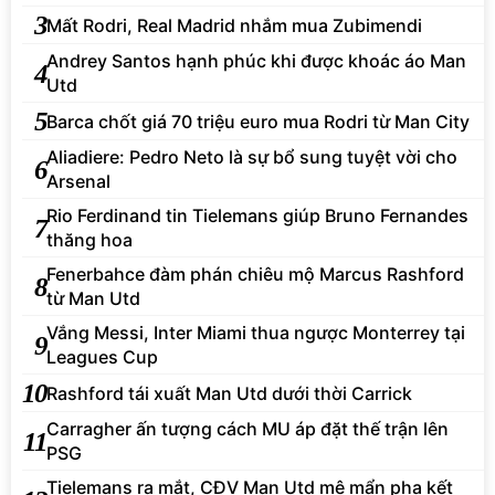
3
Mất Rodri, Real Madrid nhắm mua Zubimendi
Andrey Santos hạnh phúc khi được khoác áo Man
4
Utd
5
Barca chốt giá 70 triệu euro mua Rodri từ Man City
Aliadiere: Pedro Neto là sự bổ sung tuyệt vời cho
6
Arsenal
Rio Ferdinand tin Tielemans giúp Bruno Fernandes
7
thăng hoa
Fenerbahce đàm phán chiêu mộ Marcus Rashford
8
từ Man Utd
Vắng Messi, Inter Miami thua ngược Monterrey tại
9
Leagues Cup
10
Rashford tái xuất Man Utd dưới thời Carrick
Carragher ấn tượng cách MU áp đặt thế trận lên
11
PSG
Tielemans ra mắt, CĐV Man Utd mê mẩn pha kết