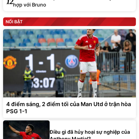
12
hợp với Bruno
NỔI BẬT
4 điểm sáng, 2 điểm tối của Man Utd ở trận hòa
PSG 1-1
Điều gì đã hủy hoại sự nghiệp của
Anthony Martial?