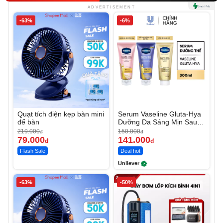
ADVERTISEMENT
-63%
-6%
Quạt tích điện kẹp bàn mini
Serum Vaseline Gluta-Hya
để bàn
Dưỡng Da Sáng Mịn Sau 7
Ngày
219.000
150.000
đ
đ
79.000
141.000
đ
đ
Flash Sale
Deal hot
Unilever
-63%
-50%