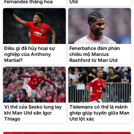
Fernandes thăng hoa
Utd
Bạt phủ xe ô tô cao cấp,
Xe đạp điện trợ lực G-
tráng nhôm 03 lớp
Force C14 gấp gọn bỏ cốp
tiện lợi
392.000
9.900.000
đ
đ
325.000
7.092.000
Điều gì đã hủy hoại sự
đ
Fenerbahce đàm phán
đ
nghiệp của Anthony
chiêu mộ Marcus
Đã bán nhiều
Đang xem nhiều
Martial?
Rashford từ Man Utd
G-FORCE VIETNA
Vị thế của Sesko lung lay
Tielemans có thể là mảnh
khi Man Utd săn Igor
ghép giúp tuyến giữa Man
Thiago
Utd lột xác