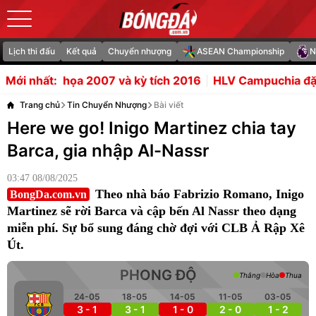
Lịch thi đấu
Kết quả
Chuyển nhượng
ASEAN Championship
N
7 và kỳ tích 2016
HLV Campuchia đặt mục tiêu xé lưới 
Mới nhất:
Trang chủ
Tin Chuyển Nhượng
Bài viết
Here we go! Inigo Martinez chia tay
Barca, gia nhập Al-Nassr
03:47 08/08/2025
Theo nhà báo Fabrizio Romano, Inigo
BongDa.com.vn
Martinez sẽ rời Barca và cập bến Al Nassr theo dạng
miễn phí. Sự bổ sung đáng chờ đợi với CLB Ả Rập Xê
Út.
PHONG ĐỘ
Thắng
Hòa
Thua
24-05
18-05
14-05
11-05
03-05
3 - 1
3 - 1
1 - 0
2 - 0
1 - 2