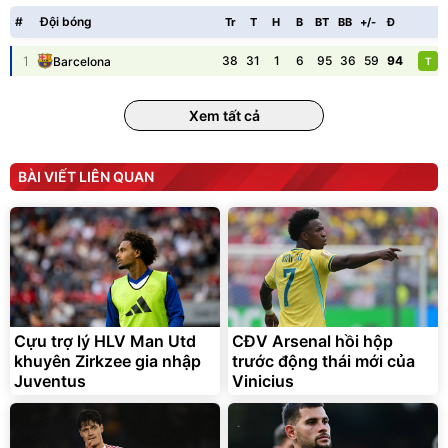
138.330
2.200.000
đ
đ
#
Đội bóng
Tr
T
H
B
BT
BB
+/-
Đ
P
Discount
Flash Sale
1
38
31
1
6
95
36
59
94
Barcelona
T
Unmute
Vali Bamozo Khung Nhôm
9066 Size 20/24/28 Cao
Xem tất cả
Cấp
1.000.000
đ
825.000
đ
Flash Sale
BÀI VIẾT LIÊN QUAN
Lót ghế ôtô, nâng lưng
chống nóng giúp thoải mái
trong di chuyển
295.000
Cựu trợ lý HLV Man Utd
CĐV Arsenal hồi hộp
đ
khuyên Zirkzee gia nhập
trước động thái mới của
Đã bán nhiều
Juventus
Vinicius