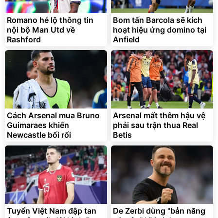
Romano hé lộ thông tin
Bom tấn Barcola sẽ kích
nội bộ Man Utd về
hoạt hiệu ứng domino tại
Rashford
Anfield
Cách Arsenal mua Bruno
Arsenal mất thêm hậu vệ
Guimaraes khiến
phải sau trận thua Real
Newcastle bối rối
Betis
Tuyển Việt Nam đập tan
De Zerbi dùng ''bản năng