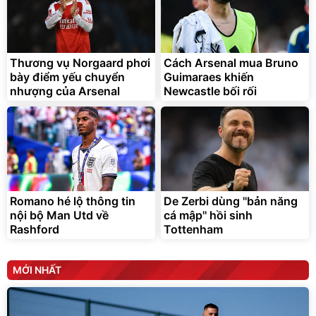
Thương vụ Norgaard phơi
Cách Arsenal mua Bruno
bày điểm yếu chuyển
Guimaraes khiến
nhượng của Arsenal
Newcastle bối rối
Romano hé lộ thông tin
De Zerbi dùng ''bản năng
nội bộ Man Utd về
cá mập'' hồi sinh
Rashford
Tottenham
MỚI NHẤT