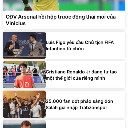
CĐV Arsenal hồi hộp trước động thái mới của
Vinicius
Luis Figo yêu cầu Chủ tịch FIFA
Infantino từ chức
Cristiano Ronaldo Jr đang tự tạo
một thế giới của riêng mình
25.000 fan đốt pháo sáng đón
Salah gia nhập Trabzonspor