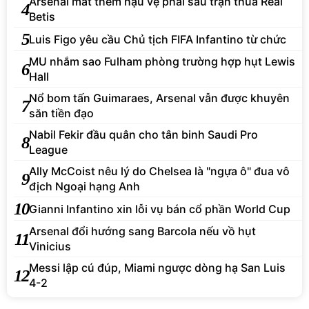
Arsenal mất thêm hậu vệ phải sau trận thua Real
4
Betis
5
Luis Figo yêu cầu Chủ tịch FIFA Infantino từ chức
MU nhắm sao Fulham phòng trường hợp hụt Lewis
6
Hall
Nổ bom tấn Guimaraes, Arsenal vẫn được khuyên
7
săn tiền đạo
Nabil Fekir đầu quân cho tân binh Saudi Pro
8
League
Ally McCoist nêu lý do Chelsea là "ngựa ô" đua vô
9
địch Ngoại hạng Anh
10
Gianni Infantino xin lỗi vụ bán cổ phần World Cup
Arsenal đổi hướng sang Barcola nếu vồ hụt
11
Vinicius
Messi lập cú đúp, Miami ngược dòng hạ San Luis
12
4-2