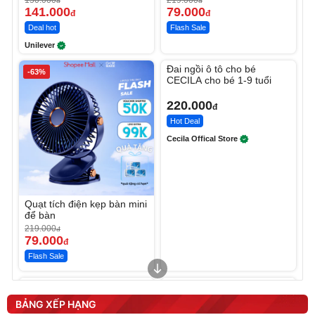
150.000
219.000
đ
đ
141.000
79.000
đ
đ
Deal hot
Flash Sale
Unilever
Unmute
Đai ngồi ô tô cho bé
-63%
CECILA cho bé 1-9 tuổi
220.000
đ
Hot Deal
Cecila Offical Store
Quạt tích điện kẹp bàn mini
để bàn
219.000
đ
79.000
đ
Flash Sale
Unmute
Unmute
Sữa dưỡng thể nâng tông
Robot Hút Bụi Lau Nhà -
tức thì Vaseline Body
D2-001 - Thông Minh
BẢNG XẾP HẠNG
190.000
3.000.000
đ
đ