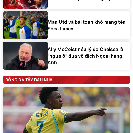
Man Utd và bài toán khó mang tên
Shea Lacey
Ally McCoist nêu lý do Chelsea là
"ngựa ô" đua vô địch Ngoại hạng
Anh
BÓNG ĐÁ TÂY BAN NHA