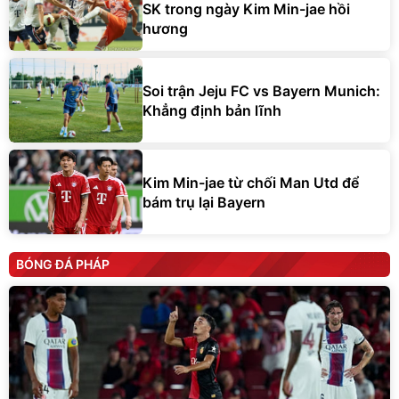
SK trong ngày Kim Min-jae hồi
hương
Soi trận Jeju FC vs Bayern Munich:
Khẳng định bản lĩnh
Kim Min-jae từ chối Man Utd để
bám trụ lại Bayern
BÓNG ĐÁ PHÁP