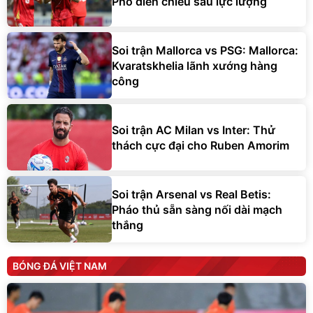
Phô diễn chiều sâu lực lượng
Soi trận Mallorca vs PSG: Mallorca:
Kvaratskhelia lãnh xướng hàng
công
Soi trận AC Milan vs Inter: Thử
thách cực đại cho Ruben Amorim
Soi trận Arsenal vs Real Betis:
Pháo thủ sẵn sàng nối dài mạch
thắng
BÓNG ĐÁ VIỆT NAM