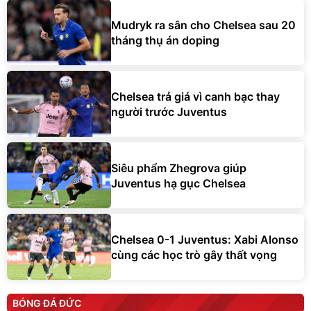
Mudryk ra sân cho Chelsea sau 20
tháng thụ án doping
Chelsea trả giá vì canh bạc thay
người trước Juventus
Siêu phẩm Zhegrova giúp
Juventus hạ gục Chelsea
Chelsea 0-1 Juventus: Xabi Alonso
cùng các học trò gây thất vọng
BÓNG ĐÁ ĐỨC