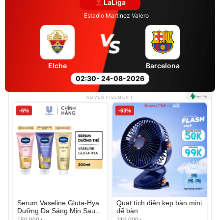
LaLiga
Estadio Martinez Valero
Elche
Barcelona
02:30
- 24-08-2026
ADVERTISEMENT
-6%
-63%
Serum Vaseline Gluta-Hya
Quạt tích điện kẹp bàn mini
Dưỡng Da Sáng Mịn Sau 7
để bàn
Ngày