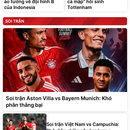
ảo tưởng về đội hình B
cá mập'' hồi sinh
của Indonesia
Tottenham
SOI TRẬN
Soi trận Aston Villa vs Bayern Munich: Khó
phân thắng bại
Soi trận Việt Nam vs Campuchia: