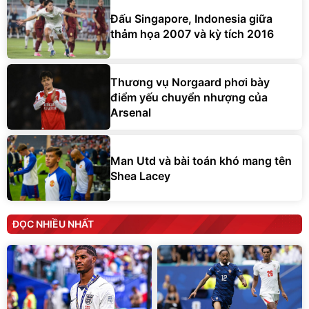
Đấu Singapore, Indonesia giữa
thảm họa 2007 và kỳ tích 2016
Thương vụ Norgaard phơi bày
điểm yếu chuyển nhượng của
Arsenal
Man Utd và bài toán khó mang tên
Shea Lacey
ĐỌC NHIỀU NHẤT