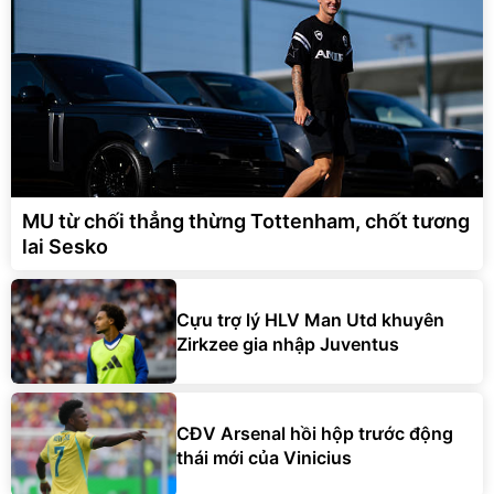
MU từ chối thẳng thừng Tottenham, chốt tương
lai Sesko
Cựu trợ lý HLV Man Utd khuyên
Zirkzee gia nhập Juventus
CĐV Arsenal hồi hộp trước động
thái mới của Vinicius