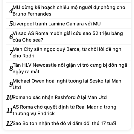
MU dừng kế hoạch chiêu mộ người dự phòng cho
4
Bruno Fernandes
5
Liverpool tranh Lamine Camara với MU
Vì sao AS Roma muốn giải cứu sao 52 triệu bảng
6
của Chelsea?
Man City săn ngọc quý Barca, từ chối lời đề nghị
7
cho Rodri
Tân HLV Newcastle nổi giận vì trò cưng bị đốn ngã
8
ngày ra mắt
Michael Owen hoài nghi tương lai Sesko tại Man
9
Utd
10
Romano xác nhận Rashford ở lại Man Utd
AS Roma chờ quyết định từ Real Madrid trong
11
thương vụ Endrick
12
Sao Bolton nhận thẻ đỏ vì đấm đối thủ 17 tuổi