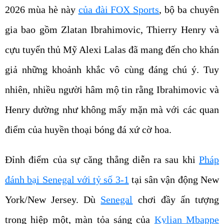
2026 mùa hè này
của đài FOX Sports
, bộ ba chuyên
gia bao gồm Zlatan Ibrahimovic, Thierry Henry và
cựu tuyển thủ Mỹ Alexi Lalas đã mang đến cho khán
giả những khoảnh khắc vô cùng đáng chú ý. Tuy
nhiên, nhiều người hâm mộ tin rằng Ibrahimovic và
Henry dường như không mấy mặn mà với các quan
điểm của huyền thoại bóng đá xứ cờ hoa.
Đỉnh điểm của sự căng thẳng diễn ra sau khi
Pháp
đánh bại Senegal với tỷ số 3-1
tại sân vận động New
York/New Jersey. Dù
Senegal
chơi đầy ấn tượng
trong hiệp một, màn tỏa sáng của
Kylian Mbappe