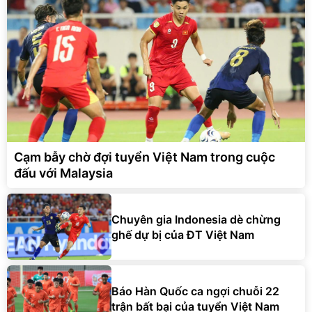
Cạm bẫy chờ đợi tuyển Việt Nam trong cuộc
đấu với Malaysia
Chuyên gia Indonesia dè chừng
ghế dự bị của ĐT Việt Nam
Báo Hàn Quốc ca ngợi chuỗi 22
trận bất bại của tuyển Việt Nam