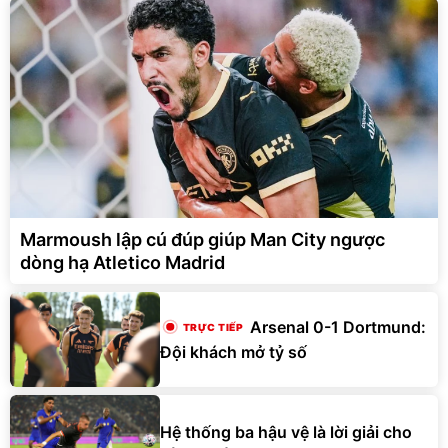
Marmoush lập cú đúp giúp Man City ngược
dòng hạ Atletico Madrid
Arsenal 0-1 Dortmund:
Đội khách mở tỷ số
Hệ thống ba hậu vệ là lời giải cho