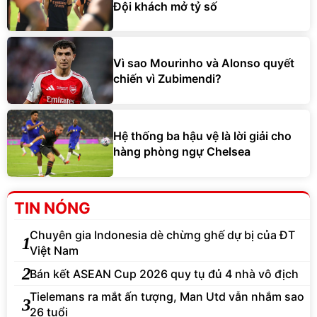
Đội khách mở tỷ số
Vì sao Mourinho và Alonso quyết
chiến vì Zubimendi?
Hệ thống ba hậu vệ là lời giải cho
hàng phòng ngự Chelsea
TIN NÓNG
Chuyên gia Indonesia dè chừng ghế dự bị của ĐT
1
Việt Nam
2
Bán kết ASEAN Cup 2026 quy tụ đủ 4 nhà vô địch
Tielemans ra mắt ấn tượng, Man Utd vẫn nhắm sao
3
26 tuổi