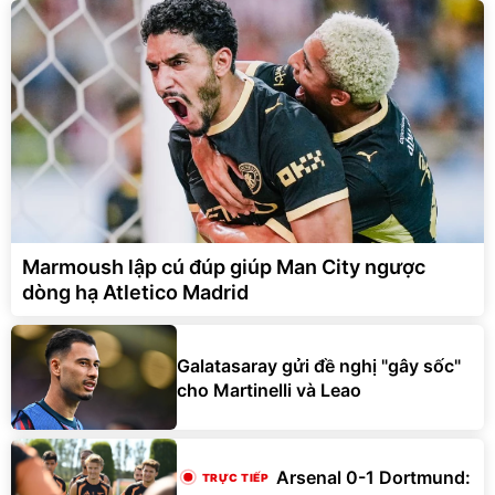
Marmoush lập cú đúp giúp Man City ngược
dòng hạ Atletico Madrid
Galatasaray gửi đề nghị "gây sốc"
cho Martinelli và Leao
Arsenal 0-1 Dortmund: