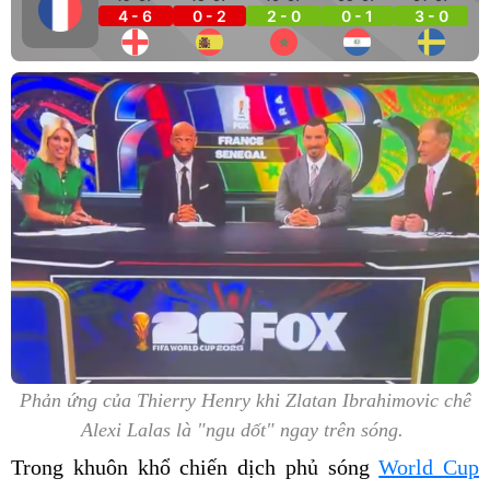
4 - 6
0 - 2
2 - 0
0 - 1
3 - 0
Phản ứng của Thierry Henry khi Zlatan Ibrahimovic chê
Alexi Lalas là "ngu dốt" ngay trên sóng.
Trong khuôn khổ chiến dịch phủ sóng
World Cup