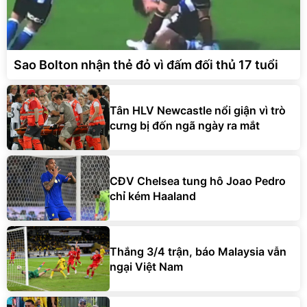
Sao Bolton nhận thẻ đỏ vì đấm đối thủ 17 tuổi
Tân HLV Newcastle nổi giận vì trò
cưng bị đốn ngã ngày ra mắt
CĐV Chelsea tung hô Joao Pedro
chỉ kém Haaland
Thắng 3/4 trận, báo Malaysia vẫn
ngại Việt Nam