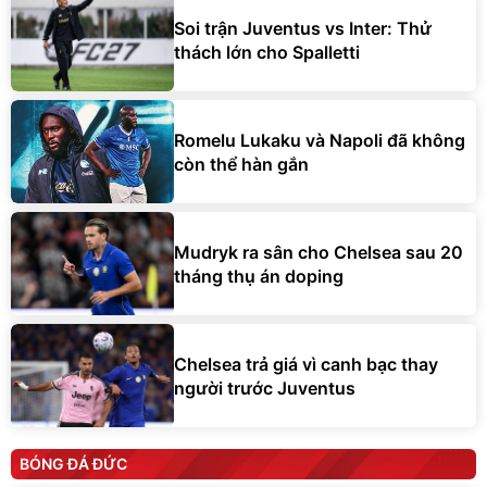
Soi trận Juventus vs Inter: Thử
thách lớn cho Spalletti
Romelu Lukaku và Napoli đã không
còn thể hàn gắn
Mudryk ra sân cho Chelsea sau 20
tháng thụ án doping
Chelsea trả giá vì canh bạc thay
người trước Juventus
BÓNG ĐÁ ĐỨC