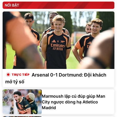
NỔI BẬT
Arsenal 0-1 Dortmund: Đội khách
mở tỷ số
Marmoush lập cú đúp giúp Man
City ngược dòng hạ Atletico
Madrid