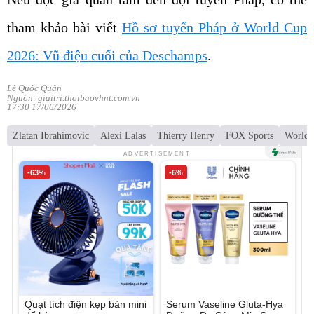
tham khảo bài viết
Hồ sơ tuyển Pháp ở World Cup
2026: Vũ điệu cuối của Deschamps
.
Lê Quốc Quân
Nguồn: giaitri.thoibaovhnt.com.vn
17:30 17/06/2026
Zlatan Ibrahimovic
Alexi Lalas
Thierry Henry
FOX Sports
World 
ADVERTISEMENT
-63%
-6%
Quạt tích điện kẹp bàn mini
Serum Vaseline Gluta-Hya