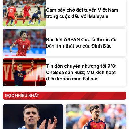
Cạm bẫy chờ đợi tuyển Việt Nam
trong cuộc đấu với Malaysia
Bán kết ASEAN Cup là thước đo
bản lĩnh thật sự của Đình Bắc
Tin đồn chuyển nhượng tối 9/8:
Chelsea săn Ruiz; MU kích hoạt
điều khoản mua Salinas
ĐỌC NHIỀU NHẤT