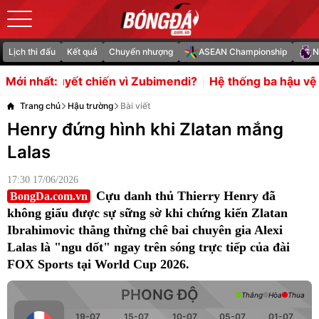
Lịch thi đấu
Kết quả
Chuyển nhượng
ASEAN Championship
N
vì Zubimendi?
Hệ thống ba hậu vệ là lời giải cho hàng p
Mới nhất:
Trang chủ
Hậu trường
Bài viết
Henry đứng hình khi Zlatan mắng
Lalas
17:30 17/06/2026
Cựu danh thủ Thierry Henry đã
BongDa.com.vn
không giấu được sự sững sờ khi chứng kiến Zlatan
Ibrahimovic thẳng thừng chê bai chuyên gia Alexi
Lalas là "ngu dốt" ngay trên sóng trực tiếp của đài
FOX Sports tại World Cup 2026.
PHONG ĐỘ
Thắng
Hòa
Thua
19-07
15-07
10-07
05-07
01-07