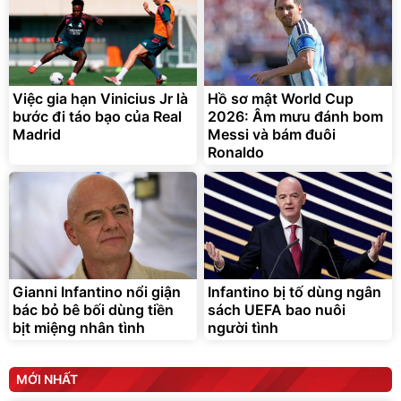
Việc gia hạn Vinicius Jr là
Hồ sơ mật World Cup
bước đi táo bạo của Real
2026: Âm mưu đánh bom
Madrid
Messi và bám đuôi
Ronaldo
Gianni Infantino nổi giận
Infantino bị tố dùng ngân
bác bỏ bê bối dùng tiền
sách UEFA bao nuôi
bịt miệng nhân tình
người tình
MỚI NHẤT