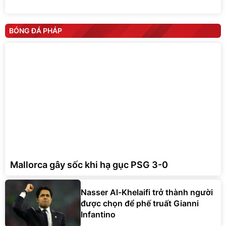
BÓNG ĐÁ PHÁP
Mallorca gây sốc khi hạ gục PSG 3-0
Nasser Al-Khelaifi trở thành người
được chọn để phế truất Gianni
Infantino