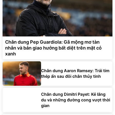
Chân dung Pep Guardiola: Gã mộng mơ tàn
nhẫn và bản giao hưởng bất diệt trên mặt cỏ
xanh
Chân dung Aaron Ramsey: Trái tim
thép ẩn sau đôi chân thủy tinh
Chân dung Dimitri Payet: Kẻ lãng
du và những đường cong vượt thời
gian