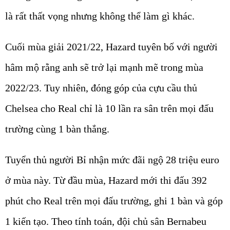
là rất thất vọng nhưng không thể làm gì khác.
Cuối mùa giải 2021/22, Hazard tuyên bố với người
hâm mộ rằng anh sẽ trở lại mạnh mẽ trong mùa
2022/23. Tuy nhiên, đóng góp của cựu cầu thủ
Chelsea cho Real chỉ là 10 lần ra sân trên mọi đấu
trường cùng 1 bàn thắng.
Tuyển thủ người Bỉ nhận mức đãi ngộ 28 triệu euro
ở mùa này. Từ đầu mùa, Hazard mới thi đấu 392
phút cho Real trên mọi đấu trường, ghi 1 bàn và góp
1 kiến tạo. Theo tính toán, đội chủ sân Bernabeu