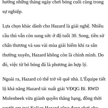
hưởng những tháng ngày chơi bóng cuối cùng trong
sự nghiệp.
Lựa chọn khác dành cho Hazard là giải nghệ. Nhiều
cầu thủ vẫn còn sung sức ở độ tuổi 30. Song, tiền sử
chấn thương và sau vài mùa giải hiếm khi ra sân
thường xuyên, Hazard không còn là chính mình. Do
đó, việc từ bỏ bóng đá là phương án hợp lý.
Ngoài ra, Hazard có thể trở về quê nhà. L'Équipe tiết
lộ khả năng Hazard tái xuất giải VĐQG Bỉ. RWD
Molenbeek vừa giành quyền thăng hạng, đồng thời
người em trai Kylian Hazard cũng đang chơi cho