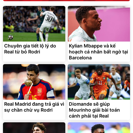
138.330
2.200.000
đ
đ
Discount
Flash Sale
Unmute
Vali Bamozo Khung Nhôm
9066 Size 20/24/28 Cao
Cấp
1.000.000
đ
825.000
Chuyên gia tiết lộ lý do
Kylian Mbappe và kế
đ
Real từ bỏ Rodri
hoạch cá nhân bất ngờ tại
Flash Sale
Barcelona
Lót ghế ôtô, nâng lưng
chống nóng giúp thoải mái
trong di chuyển
295.000
Real Madrid đang trả giá vì
Diomande sẽ giúp
đ
sự chần chừ vụ Rodri
Mourinho giải bài toán
Đã bán nhiều
cánh phải tại Real