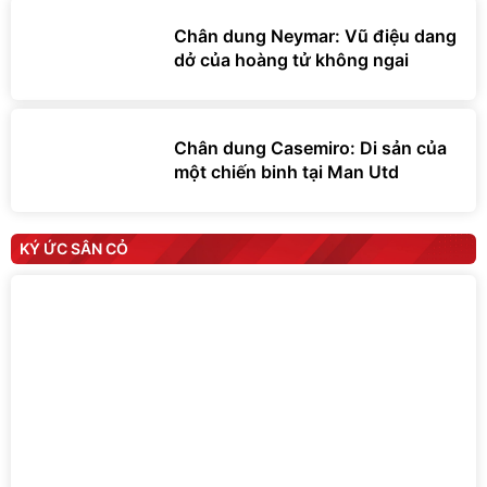
Chân dung Neymar: Vũ điệu dang
dở của hoàng tử không ngai
Chân dung Casemiro: Di sản của
một chiến binh tại Man Utd
KÝ ỨC SÂN CỎ