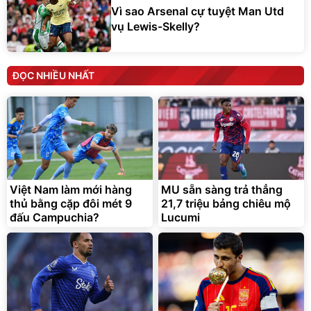
Vì sao Arsenal cự tuyệt Man Utd
vụ Lewis-Skelly?
ĐỌC NHIỀU NHẤT
Việt Nam làm mới hàng
MU sẵn sàng trả thẳng
thủ bằng cặp đôi mét 9
21,7 triệu bảng chiêu mộ
đấu Campuchia?
Lucumi