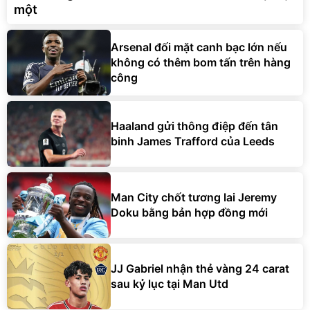
một
Arsenal đối mặt canh bạc lớn nếu
không có thêm bom tấn trên hàng
công
Haaland gửi thông điệp đến tân
binh James Trafford của Leeds
Man City chốt tương lai Jeremy
Doku bằng bản hợp đồng mới
JJ Gabriel nhận thẻ vàng 24 carat
sau kỷ lục tại Man Utd