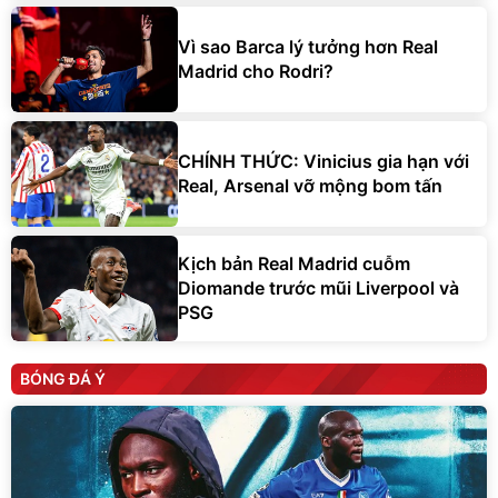
Vì sao Barca lý tưởng hơn Real
Madrid cho Rodri?
CHÍNH THỨC: Vinicius gia hạn với
Real, Arsenal vỡ mộng bom tấn
Kịch bản Real Madrid cuỗm
Diomande trước mũi Liverpool và
PSG
BÓNG ĐÁ Ý