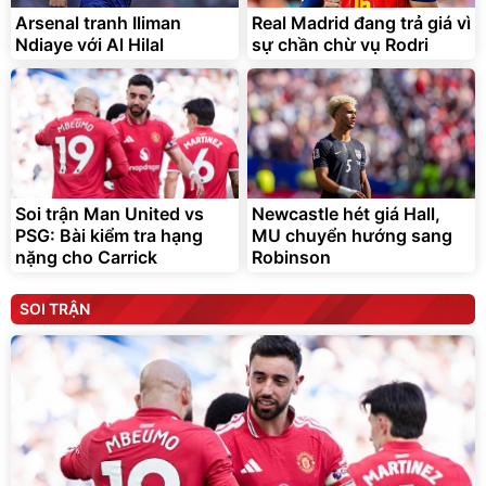
Arsenal tranh Iliman
Real Madrid đang trả giá vì
Ndiaye với Al Hilal
sự chần chừ vụ Rodri
Soi trận Man United vs
Newcastle hét giá Hall,
PSG: Bài kiểm tra hạng
MU chuyển hướng sang
nặng cho Carrick
Robinson
SOI TRẬN