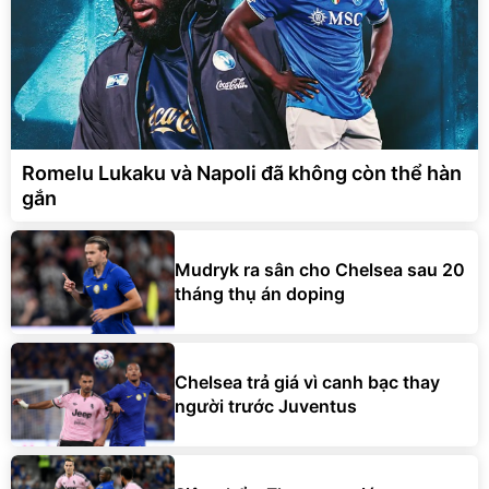
Romelu Lukaku và Napoli đã không còn thể hàn
gắn
Mudryk ra sân cho Chelsea sau 20
tháng thụ án doping
Chelsea trả giá vì canh bạc thay
người trước Juventus