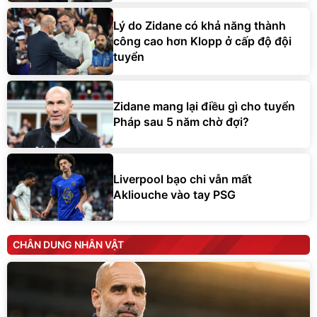
Lý do Zidane có khả năng thành
công cao hơn Klopp ở cấp độ đội
tuyển
Zidane mang lại điều gì cho tuyển
Pháp sau 5 năm chờ đợi?
Liverpool bạo chi vẫn mất
Akliouche vào tay PSG
CHÂN DUNG NHÂN VẬT