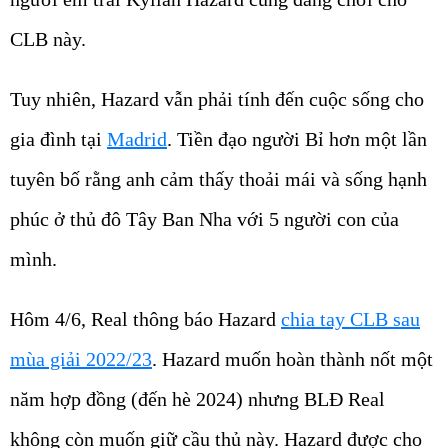
CLB này.
Tuy nhiên, Hazard vẫn phải tính đến cuộc sống cho
gia đình tại
Madrid
. Tiền đạo người Bỉ hơn một lần
tuyên bố rằng anh cảm thấy thoải mái và sống hạnh
phúc ở thủ đô Tây Ban Nha với 5 người con của
mình.
Hôm 4/6, Real thông báo Hazard
chia tay CLB sau
mùa giải 2022/23
. Hazard muốn hoàn thành nốt một
năm hợp đồng (đến hè 2024) nhưng BLĐ Real
không còn muốn giữ cầu thủ này. Hazard được cho