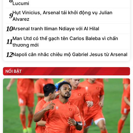
Lucumi
Hụt Vinicius, Arsenal tái khởi động vụ Julian
9
Alvarez
10
Arsenal tranh Iliman Ndiaye với Al Hilal
Man Utd có thể gạch tên Carlos Baleba vì chấn
11
thương mới
12
Napoli cân nhắc chiêu mộ Gabriel Jesus từ Arsenal
NỔI BẬT