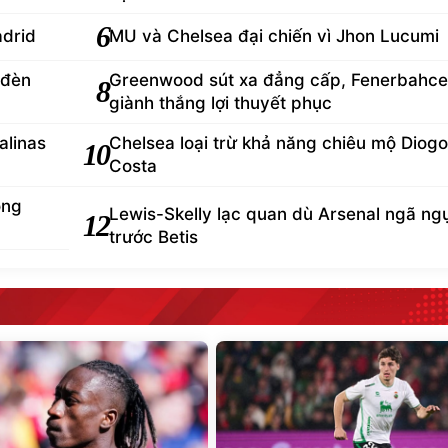
6
adrid
MU và Chelsea đại chiến vì Jhon Lucumi
 đèn
Greenwood sút xa đẳng cấp, Fenerbahce
8
giành thắng lợi thuyết phục
alinas
Chelsea loại trừ khả năng chiêu mộ Diogo
10
Costa
òng
Lewis-Skelly lạc quan dù Arsenal ngã ng
12
trước Betis