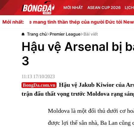
MỚI NHẤT
ASEAN CUP 2026
LỊCH
mang tinh thần thép của người Đức tới Newcastle
Arsenal
Mới nhất:
Trang chủ
Premier League
Bài viết
Hậu vệ Arsenal bị 
3
11:13 17/10/2023
Hậu vệ Jakub Kiwior của Arse
BongDa.com.vn
trận đấu thất vọng trước Moldova rạng sán
Moldova là một đối thủ dưới cơ hoà
được lợi thế sân nhà, Ba Lan cũng c