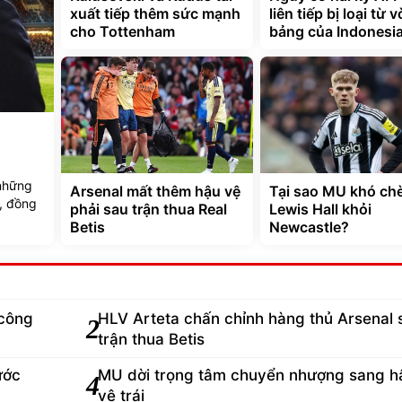
xuất tiếp thêm sức mạnh
liên tiếp bị loại từ 
cho Tottenham
bảng của Indonesi
 những
Arsenal mất thêm hậu vệ
Tại sao MU khó ch
, đồng
phải sau trận thua Real
Lewis Hall khỏi
Betis
Newcastle?
công
HLV Arteta chấn chỉnh hàng thủ Arsenal 
2
trận thua Betis
ước
MU dời trọng tâm chuyển nhượng sang h
4
vệ trái