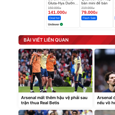
Gluta-Hya Dưỡng
bàn mini để bàn
Da Sáng Mịn Sau
150.000
219.000
đ
đ
7 Ngày
141.000
79.000
đ
đ
Deal hot
Flash Sale
Unilever
BÀI VIẾT LIÊN QUAN
Arsenal mất thêm hậu vệ phải sau
Arsenal 
trận thua Real Betis
nếu vồ h