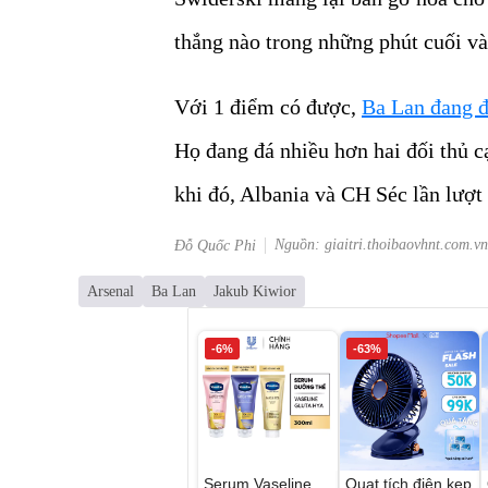
thắng nào trong những phút cuối v
Với 1 điểm có được,
Ba Lan đang đ
Họ đang đá nhiều hơn hai đối thủ c
khi đó, Albania và CH Séc lần lượ
Nguồn: giaitri.thoibaovhnt.com.vn
Đỗ Quốc Phi
Arsenal
Ba Lan
Jakub Kiwior
-6%
-63%
Serum Vaseline
Quạt tích điện kẹp