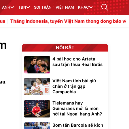
ANH
TBN
SOI TRẬN
VIỆT NAM
KHÁC
nesia, tuyển Việt Nam thong dong bảo vệ ngôi vương
M
ểm
NỔI BẬT
4 bài học cho Arteta
sau trận thua Real Betis
Việt Nam tính bài giữ
sau
chân ở trận gặp
Campuchia
Tielemans hay
Guimaraes mới là món
hời tại Ngoại hạng Anh?
Bom tấn Barcola sẽ kích