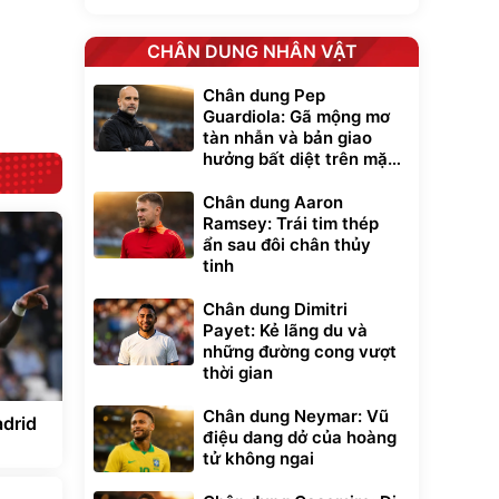
lưng chống nóng
giúp thoải mái
trong di chuyển
CHÂN DUNG NHÂN VẬT
295.000
đ
Đã bán nhiều
Chân dung Pep
Guardiola: Gã mộng mơ
tàn nhẫn và bản giao
hưởng bất diệt trên mặt
cỏ xanh
Chân dung Aaron
Ramsey: Trái tim thép
ẩn sau đôi chân thủy
tinh
Chân dung Dimitri
Payet: Kẻ lãng du và
những đường cong vượt
thời gian
Chân dung Neymar: Vũ
adrid
điệu dang dở của hoàng
tử không ngai