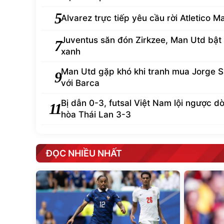
5
Alvarez trực tiếp yêu cầu rời Atletico M
Juventus săn đón Zirkzee, Man Utd bật
7
xanh
Man Utd gặp khó khi tranh mua Jorge S
9
với Barca
Bị dẫn 0-3, futsal Việt Nam lội ngược d
11
hòa Thái Lan 3-3
ĐỌC NHIỀU NHẤT