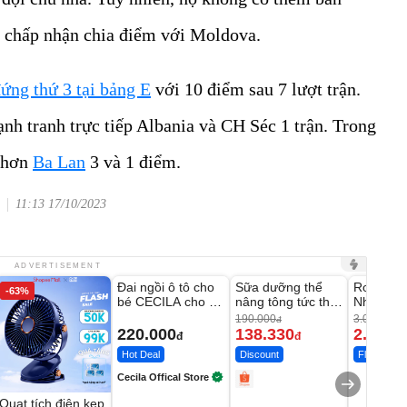
à chấp nhận chia điểm với Moldova.
ứng thứ 3 tại bảng E
với 10 điểm sau 7 lượt trận.
ạnh tranh trực tiếp Albania và CH Séc 1 trận. Trong
t hơn
Ba Lan
3 và 1 điểm.
11:13 17/10/2023
Unmute
Unmute
Unmute
ADVERTISEMENT
Đai ngồi ô tô cho
Sữa dưỡng thể
Robot Hú
-63%
-27%
bé CECILA cho bé
nâng tông tức thì
Nhà - D2
1-9 tuổi
Vaseline Body
Thông M
190.000
3.000.000
đ
220.000
138.330
2.200.
đ
đ
Hot Deal
Discount
Flash Sale
Cecila Offical Store
Quạt tích điện kẹp