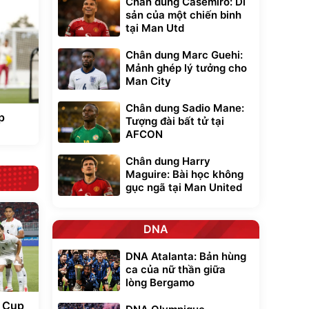
Chân dung Casemiro: Di
sản của một chiến binh
tại Man Utd
Chân dung Marc Guehi:
Mảnh ghép lý tưởng cho
Man City
Chân dung Sadio Mane:
p
Tượng đài bất tử tại
AFCON
Chân dung Harry
Maguire: Bài học không
gục ngã tại Man United
DNA
DNA Atalanta: Bản hùng
ca của nữ thần giữa
lòng Bergamo
F Cup