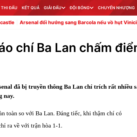
 THI ĐẤU
KẾT QUẢ
GIẢI ĐẤU
ĐỘI BÓNG
CHUYỂN NHƯỢNG
 đổi hướng sang Barcola nếu vồ hụt Vinicius
Thắng Indo
báo chí Ba Lan chấm đi
nal đã bị truyền thông Ba Lan chỉ trích rất nhiều 
g nay.
n toàn so với Ba Lan. Đáng tiếc, khi thậm chí có
hỉ ra về với trận hòa 1-1.