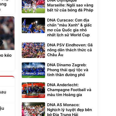
DNA Olympique
vòng
Marseille: Ngôi sao vàng
a
bất tử của bóng đá Pháp
DNA Curacao: Cơn địa
chấn "màu Xanh" & giấc
mơ của Quốc gia nhỏ
nhất lịch sử World Cup
DNA PSV Eindhoven: Gã
nông dân thách thức cả
Châu Âu
èo kéo
DNA Dinamo Zagreb:
Phong thái quý tộc và
tinh thần đường phố
DNA Anderlecht:
Champagne Football và
sau
màu tím Hoàng gia
DNA AS Monaco:
ậu
Nghịch lý tuyệt đẹp bên
bờ Địa Trung Hải