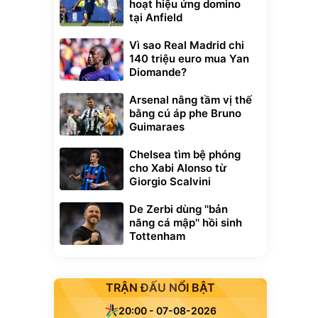
hoạt hiệu ứng domino
tại Anfield
Vì sao Real Madrid chi
140 triệu euro mua Yan
Diomande?
Arsenal nâng tầm vị thế
bằng cú áp phe Bruno
Guimaraes
Chelsea tìm bệ phóng
cho Xabi Alonso từ
Giorgio Scalvini
De Zerbi dùng ''bản
năng cá mập'' hồi sinh
Tottenham
TRẬN ĐẤU NỔI BẬT
20:00 - 07-08-2026