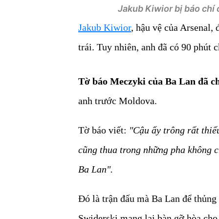
Jakub Kiwior bị báo chí 
Jakub Kiwior
, hậu vệ của Arsenal, 
trái. Tuy nhiên, anh đã có 90 phút 
Tờ báo Meczyki của Ba Lan đã c
anh trước Moldova.
Tờ báo viết:
"Cậu ấy trông rất thiế
cũng thua trong những pha không ch
Ba Lan".
Đó là trận đấu mà Ba Lan để thủng 
Swiderski mang lại bàn gỡ hòa cho