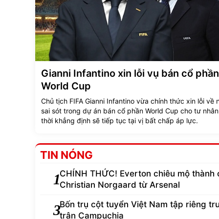
Gianni Infantino xin lỗi vụ bán cổ phần
World Cup
Chủ tịch FIFA Gianni Infantino vừa chính thức xin lỗi về
sai sót trong dự án bán cổ phần World Cup cho tư nhân
thời khẳng định sẽ tiếp tục tại vị bất chấp áp lực.
TIN NÓNG
CHÍNH THỨC! Everton chiêu mộ thành 
1
Christian Norgaard từ Arsenal
Bốn trụ cột tuyển Việt Nam tập riêng tr
3
trận Campuchia