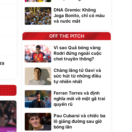
DNA Gremio: Không
Joga Bonito, chỉ có máu
và nước mắt
OFF THE PITCH
Vì sao Quả bóng vàng
Rodri đứng ngoài cuộc
chơi truyền thông?
ựa
Chàng lãng tử Gavi và
sức hút từ những điều
tự nhiên nhất
Ferran Torres và định
nghĩa mới về một gã trai
quyến rũ
Pau Cubarsi và chiếc ba
lô giảng đường sau giờ
bóng lăn