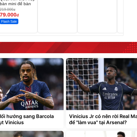
bàn mini để bàn
219.000
đ
79.000
đ
Flash Sale
đổi hướng sang Barcola
Vinicius Jr có nên rời Real M
ụt Vinicius
để "làm vua" tại Arsenal?