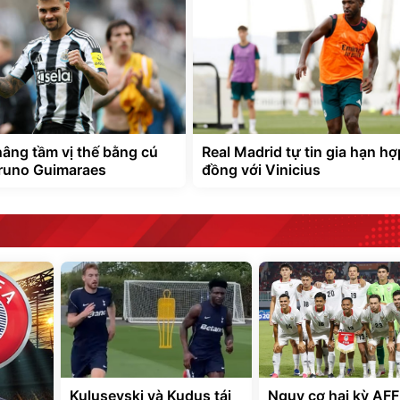
nâng tầm vị thế bằng cú
Real Madrid tự tin gia hạn hợ
runo Guimaraes
đồng với Vinicius
Kulusevski và Kudus tái
Nguy cơ hai kỳ AF