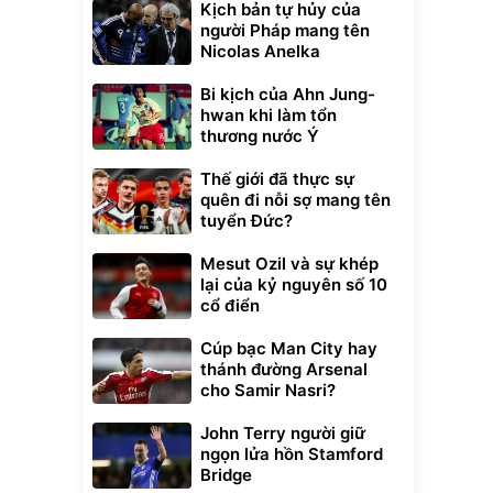
Kịch bản tự hủy của
người Pháp mang tên
Nicolas Anelka
Bi kịch của Ahn Jung-
hwan khi làm tổn
thương nước Ý
Thế giới đã thực sự
quên đi nỗi sợ mang tên
tuyển Đức?
Mesut Ozil và sự khép
lại của kỷ nguyên số 10
cổ điển
Unmute
Cúp bạc Man City hay
t Bụi Lau
Vali Bamozo
-001 -
Khung Nhôm
thánh đường Arsenal
inh
9066 Size
1.000.000
cho Samir Nasri?
đ
đ
20/24/28 Cao Cấp
000
825.000
đ
đ
Flash Sale
John Terry người giữ
ngọn lửa hồn Stamford
Bridge
Lót ghế ôtô, nâng