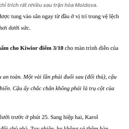
chỉ trích rất nhiều sau trận hòa Moldova.
được tung vào sân ngay từ đầu ở vị trí trung vệ lệch
chơi dưới sức.
hấm cho Kiwior điểm 3/10
cho màn trình diễn của
u an toàn. Một vài lần phải đuổi sau (đối thủ), cậu
iến. Cậu ấy chắc chắn không phải là trụ cột của
lưới trước ở phút 25. Sang hiệp hai, Karol
 đội chủ nhà. Tuy nhiên, họ không có thêm bàn