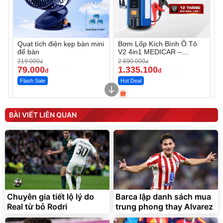
Quạt tích điện kẹp bàn mini
Bơm Lốp Kích Bình Ô Tô
để bàn
V2 4in1 MEDICAR –
12.000mAh
219.000
2.690.000
đ
đ
79.000
1.335.100
đ
đ
Flash Sale
Hot Deal
Unmute
Unmute
Máy ép chậm trái cây
Máy rửa xe cầm tay xịt rửa
BÀI VIẾT LIÊN QUAN
Elmich JEE 1855OL
cao áp có tạo bọt tuyết
3.000.000
đ
2.143.650
399.000
đ
đ
Flash Sale
Đã bán nhiều
Chuyên gia tiết lộ lý do
Barca lập danh sách mua
Real từ bỏ Rodri
trung phong thay Alvarez