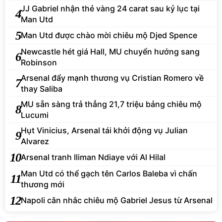
JJ Gabriel nhận thẻ vàng 24 carat sau kỷ lục tại
4
Man Utd
5
Man Utd được chào mời chiêu mộ Djed Spence
Newcastle hét giá Hall, MU chuyển hướng sang
6
Robinson
Arsenal đẩy mạnh thương vụ Cristian Romero về
7
thay Saliba
MU sẵn sàng trả thẳng 21,7 triệu bảng chiêu mộ
8
Lucumi
Hụt Vinicius, Arsenal tái khởi động vụ Julian
9
Alvarez
10
Arsenal tranh Iliman Ndiaye với Al Hilal
Man Utd có thể gạch tên Carlos Baleba vì chấn
11
thương mới
12
Napoli cân nhắc chiêu mộ Gabriel Jesus từ Arsenal