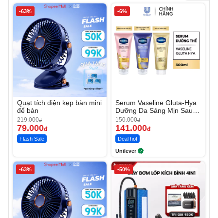
-63%
-6%
Quạt tích điện kẹp bàn mini
Serum Vaseline Gluta-Hya
để bàn
Dưỡng Da Sáng Mịn Sau 7
Ngày
219.000
150.000
đ
đ
79.000
141.000
đ
đ
Flash Sale
Deal hot
Unilever
-63%
-50%