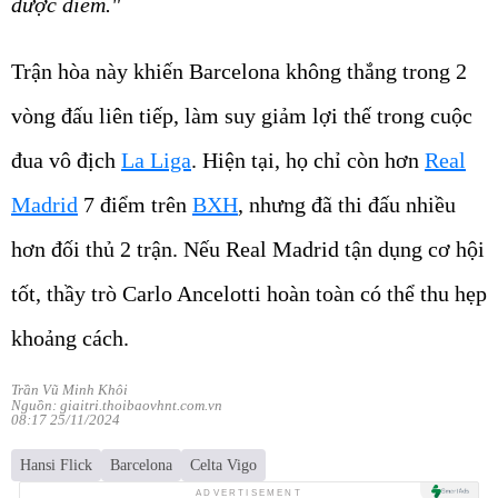
được điểm."
Trận hòa này khiến Barcelona không thắng trong 2
vòng đấu liên tiếp, làm suy giảm lợi thế trong cuộc
đua vô địch
La Liga
. Hiện tại, họ chỉ còn hơn
Real
Madrid
7 điểm trên
BXH
, nhưng đã thi đấu nhiều
hơn đối thủ 2 trận. Nếu Real Madrid tận dụng cơ hội
tốt, thầy trò Carlo Ancelotti hoàn toàn có thể thu hẹp
khoảng cách.
Trần Vũ Minh Khôi
Nguồn: giaitri.thoibaovhnt.com.vn
08:17 25/11/2024
Hansi Flick
Barcelona
Celta Vigo
ADVERTISEMENT