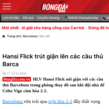
Lịch thi đấu
Kết quả
Chuyển nhượng
ASEAN Championship
N
i giải cho hàng công của Carrick
Đừng để hào quang củ
Mới nhất:
Trang chủ
Barcelona
Bài viết
Hansi Flick trút giận lên các cầu thủ
Barca
08:17 25/11/2024
HLV Hansi Flick nổi giận với các cầu
BongDa.com.vn
thủ Barcelona trong phòng thay đồ sau khi đội nhà để
Celta Vigo cầm hòa 2-2.
Barcelona
vừa trải qua
trận hòa 2-2
đầy thất vọng