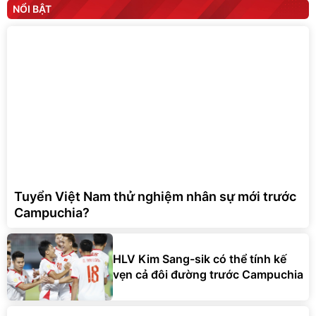
NỔI BẬT
Tuyển Việt Nam thử nghiệm nhân sự mới trước
Campuchia?
HLV Kim Sang-sik có thể tính kế
vẹn cả đôi đường trước Campuchia