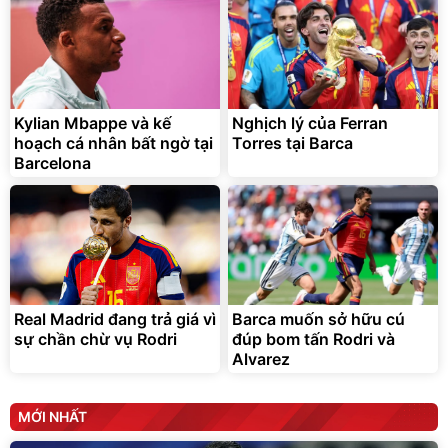
Bạt phủ xe ô tô cao cấp,
Xe đạp điện trợ lực G-
tráng nhôm 03 lớp
Force C14 gấp gọn bỏ cốp
tiện lợi
Kylian Mbappe và kế
Nghịch lý của Ferran
392.000
9.900.000
đ
đ
325.000
7.092.000
hoạch cá nhân bất ngờ tại
đ
Torres tại Barca
đ
Barcelona
Đã bán nhiều
Đang xem nhiều
G-FORCE VIETNA
Real Madrid đang trả giá vì
Barca muốn sở hữu cú
sự chần chừ vụ Rodri
đúp bom tấn Rodri và
Alvarez
MỚI NHẤT