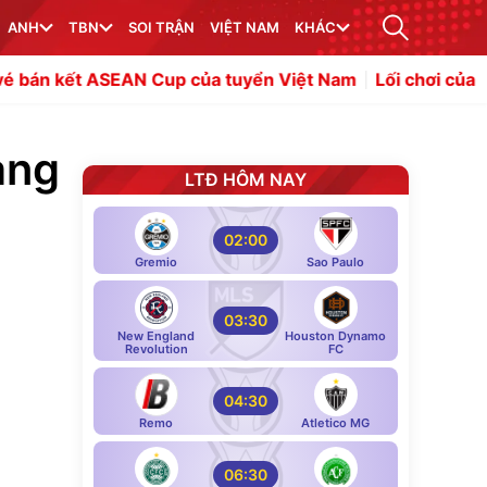
ANH
TBN
SOI TRẬN
VIỆT NAM
KHÁC
AN Cup của tuyển Việt Nam
Lối chơi của Barcelona giúp
àng
LTĐ HÔM NAY
02:00
Gremio
Sao Paulo
03:30
New England
Houston Dynamo
Revolution
FC
04:30
Remo
Atletico MG
06:30