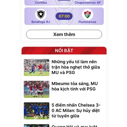
Coritiba
Chapecoense AF
07:00
Botafogo RJ
Fluminense
Xem thêm
NỔI BẬT
Những yếu tố làm nên
trận hòa nghẹt thở giữa
MU và PSG
Mbeumo tỏa sáng, MU
hòa kịch tính với PSG
5 điểm nhấn Chelsea 3-
0 AC Milan: Sự hủy diệt
từ tuyến giữa
Quang Hải và quy luật