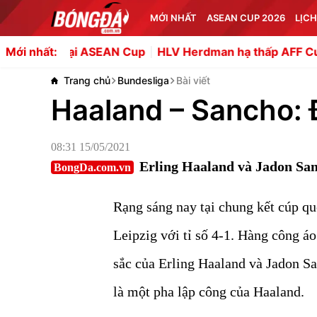
MỚI NHẤT
ASEAN CUP 2026
LỊCH
i ASEAN Cup
HLV Herdman hạ thấp AFF Cup sau thất bại 
Mới nhất:
Trang chủ
Bundesliga
Bài viết
Haaland – Sancho: 
08:31 15/05/2021
Erling Haaland và Jadon San
BongDa.com.vn
Rạng sáng nay tại chung kết cúp q
Leipzig với tỉ số 4-1. Hàng công áo
sắc của Erling Haaland và Jadon S
là một pha lập công của Haaland.