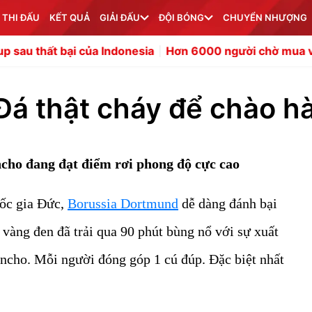
 THI ĐẤU
KẾT QUẢ
GIẢI ĐẤU
ĐỘI BÓNG
CHUYỂN NHƯỢNG
của Indonesia
Hơn 6000 người chờ mua vé bán kết ASE
Đá thật cháy để chào h
cho đang đạt điểm rơi phong độ cực cao
uốc gia Đức,
Borussia Dortmund
dễ dàng đánh bại
 vàng đen đã trải qua 90 phút bùng nổ với sự xuất
ancho. Mỗi người đóng góp 1 cú đúp. Đặc biệt nhất