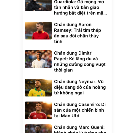
Guardiola: Gã mộng mơ
tàn nhẫn và bản giao
hưởng bất diệt trên mặt
cỏ xanh
Chân dung Aaron
Ramsey: Trái tim thép
ẩn sau đôi chân thủy
tinh
Chân dung Dimitri
Payet: Kẻ lãng du và
những đường cong vượt
thời gian
Chân dung Neymar: Vũ
điệu dang dở của hoàng
tử không ngai
Chân dung Casemiro: Di
sản của một chiến binh
tại Man Utd
Chân dung Marc Guehi:
Mảnh ghép lý tưởng cho