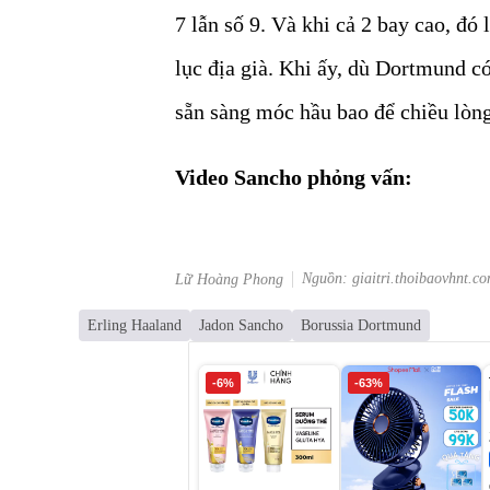
7 lẫn số 9. Và khi cả 2 bay cao, đó
lục địa già. Khi ấy, dù Dortmund có
sẵn sàng móc hầu bao để chiều lòn
Video Sancho phỏng vấn:
Nguồn: giaitri.thoibaovhnt.c
Lữ Hoàng Phong
Erling Haaland
Jadon Sancho
Borussia Dortmund
-6%
-63%