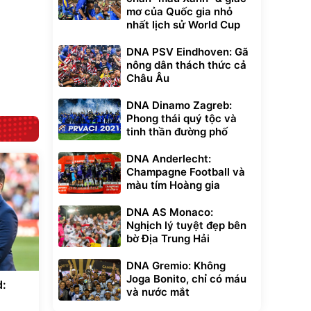
mơ của Quốc gia nhỏ
Lót ghế ôtô, nâng
nhất lịch sử World Cup
lưng chống nóng
giúp thoải mái
DNA PSV Eindhoven: Gã
trong di chuyển
295.000
đ
nông dân thách thức cả
Đã bán nhiều
Châu Âu
DNA Dinamo Zagreb:
Phong thái quý tộc và
tinh thần đường phố
DNA Anderlecht:
Champagne Football và
màu tím Hoàng gia
DNA AS Monaco:
Nghịch lý tuyệt đẹp bên
bờ Địa Trung Hải
DNA Gremio: Không
Joga Bonito, chỉ có máu
d:
và nước mắt