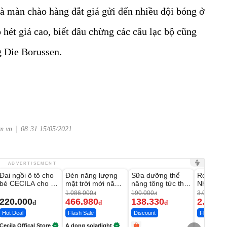
 là màn chào hàng đắt giá gửi đến nhiều đội bóng ở
 hét giá cao, biết đâu chừng các câu lạc bộ cũng
g Die Borussen.
om.vn
08:31 15/05/2021
Unmute
Unmute
Unmute
Unmute
ADVERTISEMENT
Đai ngồi ô tô cho
Đèn năng lượng
Sữa dưỡng thể
Robot Hú
-56%
-27%
bé CECILA cho bé
mặt trời mới năm
nâng tông tức thì
Nhà - D2
1-9 tuổi
2026 có 120 viên
Vaseline Body
Thông M
1.086.000
190.000
3.000.000
đ
đ
LED lớn
220.000
466.980
138.330
2.200.
đ
đ
đ
Hot Deal
Flash Sale
Discount
Flash Sale
Cecila Offical Store
A dong solarlight