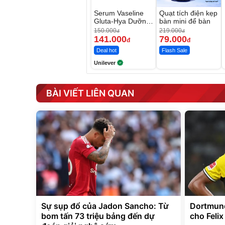
Serum Vaseline
Quạt tích điện kẹp
Gluta-Hya Dưỡng
bàn mini để bàn
Da Sáng Mịn Sau
150.000
219.000
đ
đ
7 Ngày
141.000
79.000
đ
đ
Deal hot
Flash Sale
Unilever
BÀI VIẾT LIÊN QUAN
Sự sụp đổ của Jadon Sancho: Từ
Dortmund
bom tấn 73 triệu bảng đến dự
cho Feli