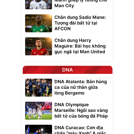
Man City
Chân dung Sadio Mane:
Tượng đài bất tử tại
AFCON
Chân dung Harry
Maguire: Bài học không
gục ngã tại Man United
DNA
DNA Atalanta: Bản hùng
ca của nữ thần giữa
lòng Bergamo
Unmute
t Bụi Lau
Vali Bamozo
DNA Olympique
-001 -
Khung Nhôm
Marseille: Ngôi sao vàng
inh
9066 Size
1.000.000
đ
đ
bất tử của bóng đá Pháp
20/24/28 Cao Cấp
000
825.000
đ
đ
Flash Sale
DNA Curacao: Cơn địa
chấn "màu Xanh" & giấc