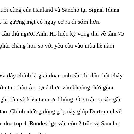
cuối cùng của Haaland và Sancho tại Signal Iduna
ho là gương mặt có nguy cơ ra đi sớm hơn.
 cầu thủ người Anh. Họ hiện kỳ vọng thu về tầm 75
ền phải chăng hơn so với yêu cầu vào mùa hè năm
à đây chính là giai đoạn anh cần thi đấu thật cháy
lớn tại châu Âu. Quả thực vào khoảng thời gian
hi bàn và kiến tạo cực khủng. Ở 3 trận ra sân gần
n tạo. Chính những đóng góp này giúp Dortmund vô
ộc đua top 4. Bundesliga vẫn còn 2 trận và Sancho