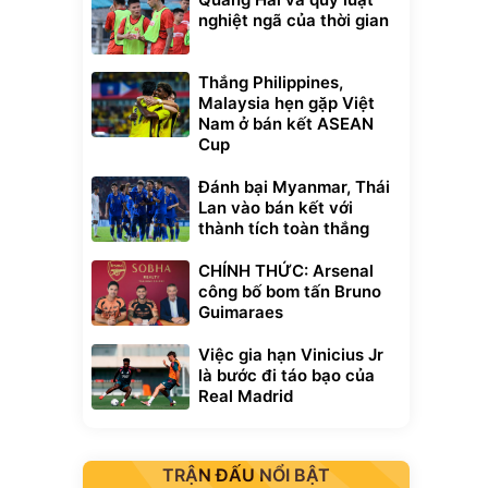
nghiệt ngã của thời gian
Thắng Philippines,
Malaysia hẹn gặp Việt
Nam ở bán kết ASEAN
Cup
Đánh bại Myanmar, Thái
Lan vào bán kết với
thành tích toàn thắng
CHÍNH THỨC: Arsenal
công bố bom tấn Bruno
Guimaraes
Việc gia hạn Vinicius Jr
là bước đi táo bạo của
Real Madrid
TRẬN ĐẤU NỔI BẬT