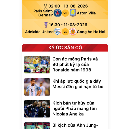
02:00 - 13-08-2026
Paris Saint-
Aston Villa
VS
Germain
16:30 - 11-08-2026
Adelaide United
Cong An Ha Noi
VS
KÝ ỨC SÂN CỎ
Cơn ác mộng Paris và
90 phút kỳ lạ của
Ronaldo năm 1998
Khi áp lực quốc gia đẩy
Messi đến giới hạn từ bỏ
Kịch bản tự hủy của
người Pháp mang tên
Nicolas Anelka
Bi kịch của Ahn Jung-