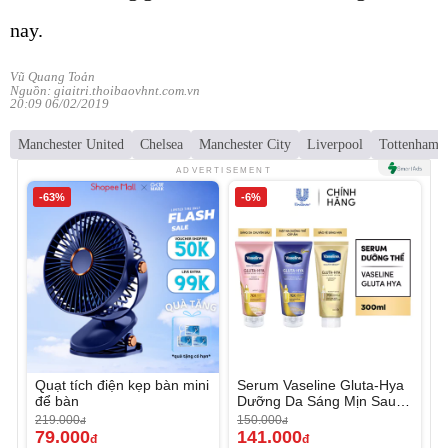
nay.
Vũ Quang Toản
Nguồn: giaitri.thoibaovhnt.com.vn
20:09 06/02/2019
Manchester United
Chelsea
Manchester City
Liverpool
Tottenham 
ADVERTISEMENT
-63%
-6%
Quạt tích điện kẹp bàn mini
Serum Vaseline Gluta-Hya
để bàn
Dưỡng Da Sáng Mịn Sau 7
Ngày
219.000
150.000
đ
đ
79.000
141.000
đ
đ