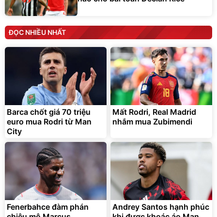
ĐỌC NHIỀU NHẤT
Barca chốt giá 70 triệu
Mất Rodri, Real Madrid
euro mua Rodri từ Man
nhắm mua Zubimendi
City
Fenerbahce đàm phán
Andrey Santos hạnh phúc
chiêu mộ Marcus
khi được khoác áo Man