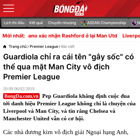
Lịch thi đấu
Kết quả
Chuyển nhượng
ASEAN Championship
N
c nhận Rashford ở lại Man Utd
Liverpool tranh Lamine
Mới nhất:
Trang chủ
Premier League
Bài viết
Guardiola chỉ ra cái tên "gây sốc" có
thể qua mặt Man City vô địch
Premier League
20:09 06/02/2019
Pep Guardiola khẳng định cuộc đua
BongDa.com.vn
tới danh hiệu Premier League không chỉ là chuyện của
Liverpool và Man City, và tin rằng Chelsea và
Manchester United vẫn có cơ hội.
Các nhà đương kim vô địch giải Ngoại hạng Anh,