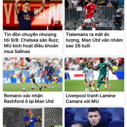
2.143.650
399.000
đ
đ
Flash Sale
Đã bán nhiều
Tin đồn chuyển nhượng
Tielemans ra mắt ấn
tối 9/8: Chelsea săn Ruiz;
tượng, Man Utd vẫn nhắm
MU kích hoạt điều khoản
sao 26 tuổi
mua Salinas
Bạt phủ xe ô tô cao cấp,
Xe đạp điện trợ lực G-
tráng nhôm 03 lớp
Force C14 gấp gọn bỏ cốp
tiện lợi
392.000
9.900.000
đ
đ
325.000
7.092.000
đ
đ
Romano xác nhận
Liverpool tranh Lamine
Đã bán nhiều
Đang xem nhiều
Rashford ở lại Man Utd
Camara với MU
G-FORCE VIETNA