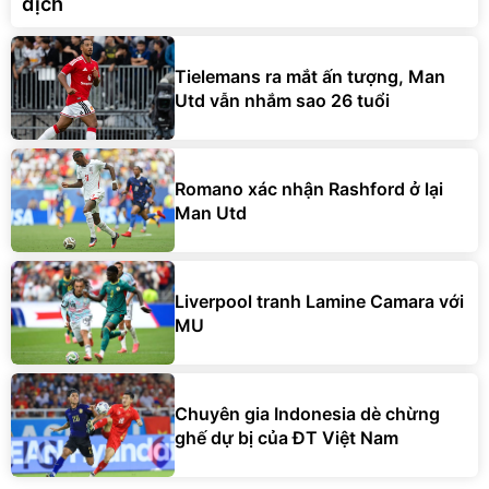
địch
Tielemans ra mắt ấn tượng, Man
Utd vẫn nhắm sao 26 tuổi
Romano xác nhận Rashford ở lại
Man Utd
Liverpool tranh Lamine Camara với
MU
Chuyên gia Indonesia dè chừng
ghế dự bị của ĐT Việt Nam