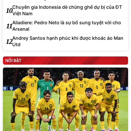
Chuyên gia Indonesia dè chừng ghế dự bị của ĐT
10
Việt Nam
Aliadiere: Pedro Neto là sự bổ sung tuyệt vời cho
11
Arsenal
Andrey Santos hạnh phúc khi được khoác áo Man
12
Utd
NỔI BẬT