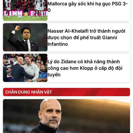
Mallorca gây sốc khi hạ gục PSG 3-
0
Nasser Al-Khelaifi trở thành người
được chọn để phế truất Gianni
Infantino
Lý do Zidane có khả năng thành
công cao hơn Klopp ở cấp độ đội
tuyển
CHÂN DUNG NHÂN VẬT