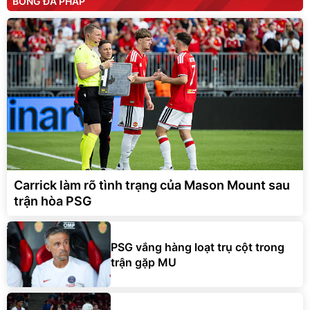
BÓNG ĐÁ PHÁP
Carrick làm rõ tình trạng của Mason Mount sau
trận hòa PSG
PSG vắng hàng loạt trụ cột trong
trận gặp MU