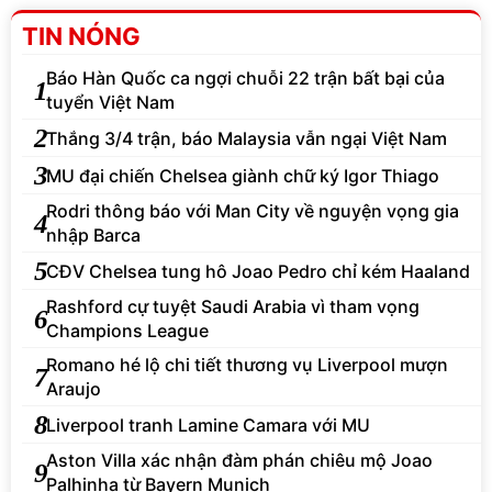
TIN NÓNG
Báo Hàn Quốc ca ngợi chuỗi 22 trận bất bại của
1
tuyển Việt Nam
2
Thắng 3/4 trận, báo Malaysia vẫn ngại Việt Nam
3
MU đại chiến Chelsea giành chữ ký Igor Thiago
Rodri thông báo với Man City về nguyện vọng gia
4
nhập Barca
5
CĐV Chelsea tung hô Joao Pedro chỉ kém Haaland
Rashford cự tuyệt Saudi Arabia vì tham vọng
6
Champions League
Romano hé lộ chi tiết thương vụ Liverpool mượn
7
Araujo
8
Liverpool tranh Lamine Camara với MU
Aston Villa xác nhận đàm phán chiêu mộ Joao
9
Palhinha từ Bayern Munich