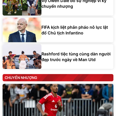
Vợ Owen Dale bỏ sự nghiệp vì kỳ
chuyển nhượng
FIFA kịch liệt phản pháo nỗ lực lật
đổ Chủ tịch Infantino
Rashford tiệc tùng cùng dàn người
đẹp trước ngày về Man Utd
CHUYỂN NHƯỢNG