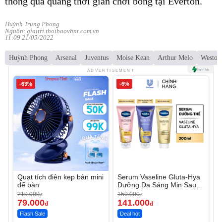
thông qua quãng thời gian chơi bóng tại Everton.
Huỳnh Trung Phong
Nguồn: giaitri.thoibaovhnt.com.vn
11:09 21/05/2022
Huỳnh Phong
Arsenal
Juventus
Moise Kean
Arthur Melo
Weston
ADVERTISEMENT
-63%
-6%
Quạt tích điện kẹp bàn mini
Serum Vaseline Gluta-Hya
để bàn
Dưỡng Da Sáng Mịn Sau 7
Ngày
219.000
150.000
đ
đ
79.000
141.000
đ
đ
Flash Sale
Deal hot