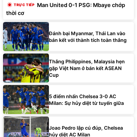
Man United 0-1 PSG: Mbaye chớp
thời cơ
Đánh bại Myanmar, Thái Lan vào
bán kết với thành tích toàn thắng
Thắng Philippines, Malaysia hẹn
gặp Việt Nam ở bán kết ASEAN
Cup
5 điểm nhấn Chelsea 3-0 AC
Milan: Sự hủy diệt từ tuyến giữa
Joao Pedro lập cú đúp, Chelsea
hủy diệt AC Milan