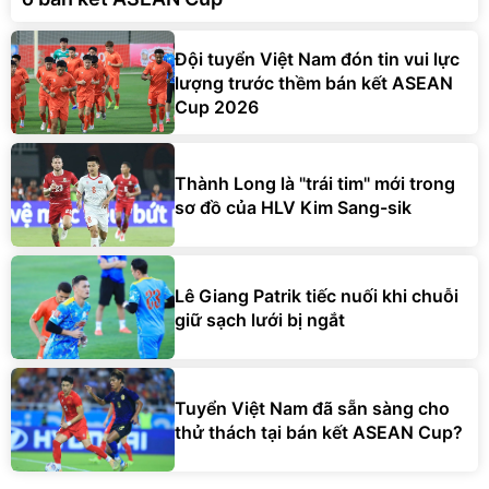
Đội tuyển Việt Nam đón tin vui lực
lượng trước thềm bán kết ASEAN
Cup 2026
Thành Long là "trái tim" mới trong
sơ đồ của HLV Kim Sang-sik
Lê Giang Patrik tiếc nuối khi chuỗi
giữ sạch lưới bị ngắt
Tuyển Việt Nam đã sẵn sàng cho
thử thách tại bán kết ASEAN Cup?