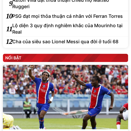
Aston Villa đạt thỏa thuận chiêu mộ Matteo
9
Ruggeri
10
PSG đạt mọi thỏa thuận cá nhân với Ferran Torres
Lộ diện 3 quy định nghiêm khắc của Mourinho tại
11
Real
12
Cha của siêu sao Lionel Messi qua đời ở tuổi 68
NỔI BẬT