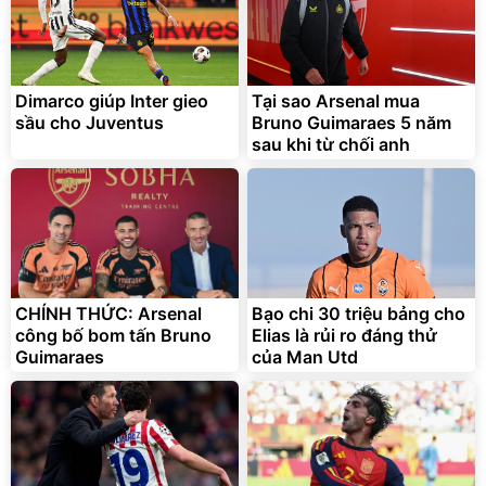
Dimarco giúp Inter gieo
Tại sao Arsenal mua
sầu cho Juventus
Bruno Guimaraes 5 năm
sau khi từ chối anh
Bạt phủ xe ô tô cao cấp,
Xe đạp điện trợ lực G-
tráng nhôm 03 lớp
Force C14 gấp gọn bỏ cốp
tiện lợi
392.000
9.900.000
đ
đ
325.000
7.092.000
CHÍNH THỨC: Arsenal
đ
Bạo chi 30 triệu bảng cho
đ
công bố bom tấn Bruno
Elias là rủi ro đáng thử
Đã bán nhiều
Đang xem nhiều
Guimaraes
của Man Utd
G-FORCE VIETNA