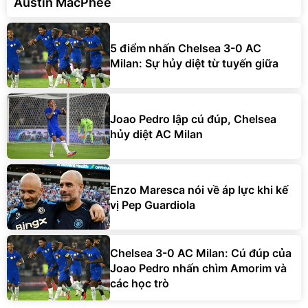
Austin MacPhee
5 điểm nhấn Chelsea 3-0 AC
Milan: Sự hủy diệt từ tuyến giữa
Joao Pedro lập cú đúp, Chelsea
hủy diệt AC Milan
Enzo Maresca nói về áp lực khi kế
vị Pep Guardiola
Chelsea 3-0 AC Milan: Cú đúp của
Joao Pedro nhấn chìm Amorim và
các học trò