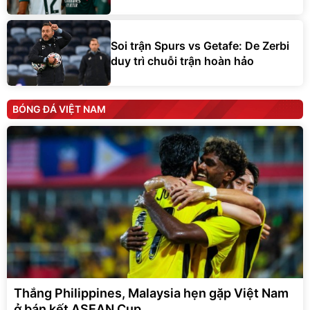
Soi trận Spurs vs Getafe: De Zerbi
duy trì chuỗi trận hoàn hảo
BÓNG ĐÁ VIỆT NAM
Thắng Philippines, Malaysia hẹn gặp Việt Nam
ở bán kết ASEAN Cup