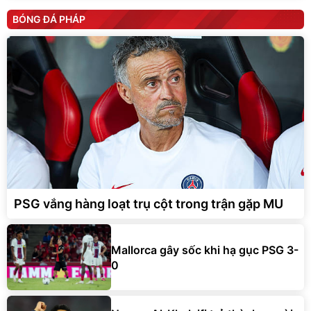
BÓNG ĐÁ PHÁP
PSG vắng hàng loạt trụ cột trong trận gặp MU
Mallorca gây sốc khi hạ gục PSG 3-
0