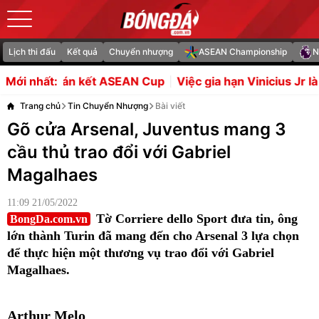
Lịch thi đấu
Kết quả
Chuyển nhượng
ASEAN Championship
N
SEAN Cup
Việc gia hạn Vinicius Jr là bước đi táo bạo của 
Mới nhất:
Trang chủ
Tin Chuyển Nhượng
Bài viết
Gõ cửa Arsenal, Juventus mang 3
cầu thủ trao đổi với Gabriel
Magalhaes
11:09 21/05/2022
Tờ Corriere dello Sport đưa tin, ông
BongDa.com.vn
lớn thành Turin đã mang đến cho Arsenal 3 lựa chọn
để thực hiện một thương vụ trao đổi với Gabriel
Magalhaes.
Arthur Melo