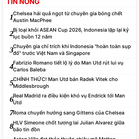
TIN NÓNG
Chelsea hái quả ngọt từ chuyên gia bóng chết
1
Austin MacPhee
Bị loại khỏi ASEAN Cup 2026, Indonesia lặp lại kỷ
2
lục buồn 12 năm
Chuyên gia chỉ trích khi Indonesia "hoàn toàn sụp
3
đổ" trước Việt Nam và Singapore
Fabrizio Romano tiết lộ lý do Man Utd rút lui vụ
4
Carlos Baleba
CHÍNH THỨC! Man Utd bán Radek Vitek cho
5
Middlesbrough
Real Madrid ra điều kiện khó vụ Endrick tới Man
6
Utd
7
Roma chuyển hướng sang Gittens của Chelsea
HLV Simeone chốt tương lai Julian Alvarez giữa
8
bão tin đồn