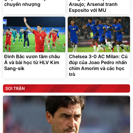
chuyển nhượng
Araujo; Arsenal tranh
Esposito với MU
Đình Bắc vươn tầm châu
Chelsea 3-0 AC Milan: Cú
Á và bài học từ HLV Kim
đúp của Joao Pedro nhấn
Sang-sik
chìm Amorim và các học
trò
SOI TRẬN