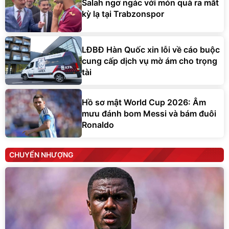
Salah ngơ ngác với món quà ra mắt
kỳ lạ tại Trabzonspor
LĐBĐ Hàn Quốc xin lỗi về cáo buộc
cung cấp dịch vụ mờ ám cho trọng
tài
Hồ sơ mật World Cup 2026: Âm
mưu đánh bom Messi và bám đuôi
Ronaldo
CHUYỂN NHƯỢNG