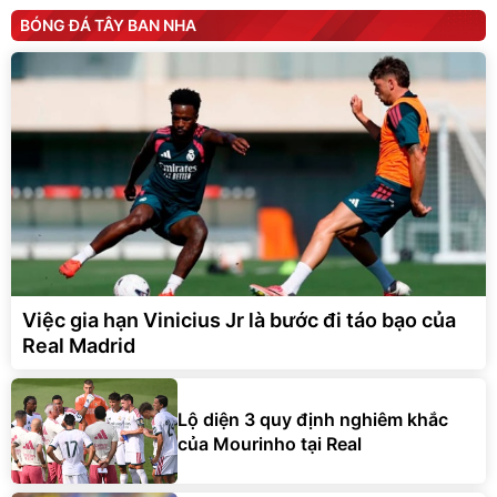
BÓNG ĐÁ TÂY BAN NHA
Việc gia hạn Vinicius Jr là bước đi táo bạo của
Real Madrid
Lộ diện 3 quy định nghiêm khắc
của Mourinho tại Real