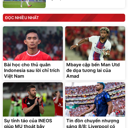
ĐỌC NHIỀU NHẤT
Bài học cho thủ quân
Mbaye cập bến Man Utd
Indonesia sau lời chỉ trích
đe dọa tương lai của
Việt Nam
Amad
Sự tỉnh táo của INEOS
Tin đồn chuyển nhượng
giúp MU thoát bẫy
sáng 8/8: Liverpool có