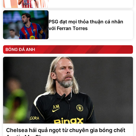
PSG đạt mọi thỏa thuận cá nhân
với Ferran Torres
BÓNG ĐÁ ANH
Chelsea hái quả ngọt từ chuyên gia bóng chết