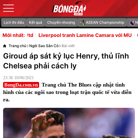
Lịch thi đấu
Kết quả
Chuyển nhượng
ASEAN Championship
N
rpool tranh Lamine Camara với MU
Chuyên gia Indonesia
Mới nhất:
Trang chủ
Ngôi Sao Sân Cỏ
Bài viết
Giroud áp sát kỷ lục Henry, thủ lĩnh
Chelsea phải cách ly
23:36 10/06/2021
Trang chủ The Blues cập nhật tình
BongDa.com.vn
hình của các ngôi sao trong loạt trận quốc tế vừa diễn
ra.