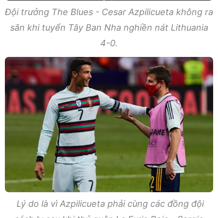
Đội trưởng The Blues - Cesar Azpilicueta không ra
sân khi tuyển Tây Ban Nha nghiền nát Lithuania
4-0.
Lý do là vì Azpilicueta phải cùng các đồng đội