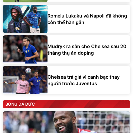
Romelu Lukaku và Napoli đã không
còn thể hàn gắn
Mudryk ra sân cho Chelsea sau 20
tháng thụ án doping
Chelsea trả giá vì canh bạc thay
người trước Juventus
BÓNG ĐÁ ĐỨC