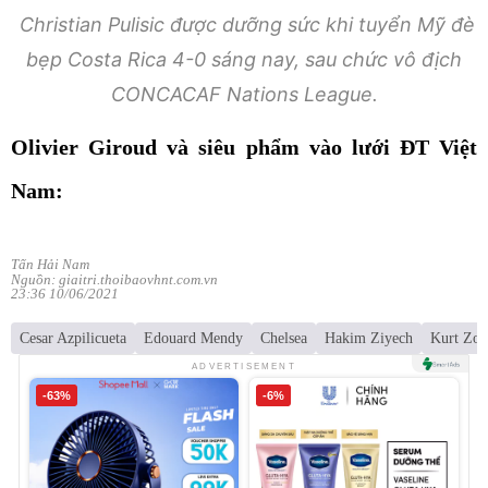
Christian Pulisic được dưỡng sức khi tuyển Mỹ đè
bẹp Costa Rica 4-0 sáng nay, sau chức vô địch
CONCACAF Nations League.
Olivier Giroud và siêu phẩm vào lưới ĐT Việt
Nam:
Tấn Hải Nam
Nguồn: giaitri.thoibaovhnt.com.vn
23:36 10/06/2021
Cesar Azpilicueta
Edouard Mendy
Chelsea
Hakim Ziyech
Kurt Zo
ADVERTISEMENT
-63%
-6%