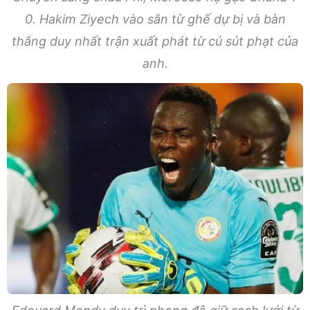
0. Hakim Ziyech vào sân từ ghế dự bị và bàn
thắng duy nhất trận xuất phát từ cú sút phạt của
anh.