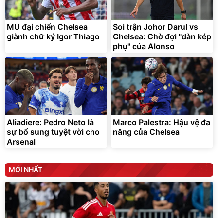
tiện lợi
392.000
9.900.000
đ
đ
325.000
7.092.000
đ
đ
MU đại chiến Chelsea
Soi trận Johor Darul vs
Đã bán nhiều
Đang xem nhiều
giành chữ ký Igor Thiago
Chelsea: Chờ đợi "dàn kép
G-FORCE VIETNA
phụ" của Alonso
Aliadiere: Pedro Neto là
Marco Palestra: Hậu vệ đa
sự bổ sung tuyệt vời cho
năng của Chelsea
Arsenal
MỚI NHẤT