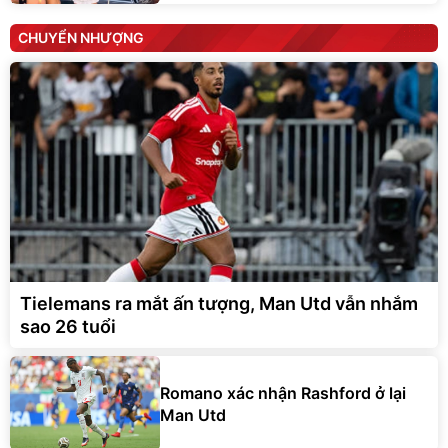
CHUYỂN NHƯỢNG
Tielemans ra mắt ấn tượng, Man Utd vẫn nhắm
sao 26 tuổi
Romano xác nhận Rashford ở lại
Man Utd