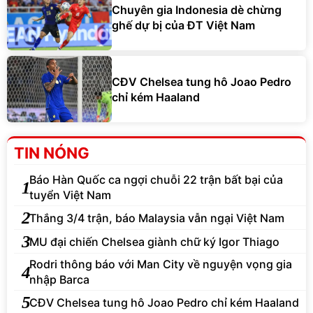
Chuyên gia Indonesia dè chừng
ghế dự bị của ĐT Việt Nam
CĐV Chelsea tung hô Joao Pedro
chỉ kém Haaland
TIN NÓNG
Báo Hàn Quốc ca ngợi chuỗi 22 trận bất bại của
1
tuyển Việt Nam
2
Thắng 3/4 trận, báo Malaysia vẫn ngại Việt Nam
3
MU đại chiến Chelsea giành chữ ký Igor Thiago
Rodri thông báo với Man City về nguyện vọng gia
4
nhập Barca
5
CĐV Chelsea tung hô Joao Pedro chỉ kém Haaland