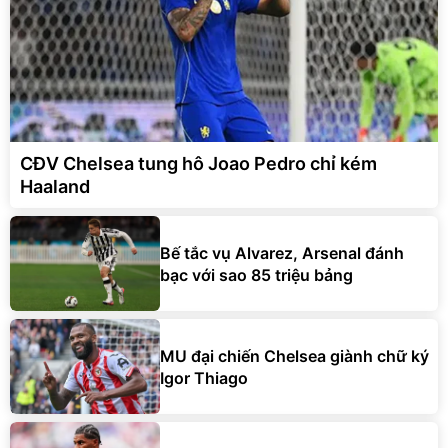
CĐV Chelsea tung hô Joao Pedro chỉ kém
Haaland
Bế tắc vụ Alvarez, Arsenal đánh
bạc với sao 85 triệu bảng
MU đại chiến Chelsea giành chữ ký
Igor Thiago