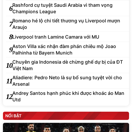
Rashford cự tuyệt Saudi Arabia vì tham vọng
6
Champions League
Romano hé lộ chi tiết thương vụ Liverpool mượn
7
Araujo
8
Liverpool tranh Lamine Camara với MU
Aston Villa xác nhận đàm phán chiêu mộ Joao
9
Palhinha từ Bayern Munich
Chuyên gia Indonesia dè chừng ghế dự bị của ĐT
10
Việt Nam
Aliadiere: Pedro Neto là sự bổ sung tuyệt vời cho
11
Arsenal
Andrey Santos hạnh phúc khi được khoác áo Man
12
Utd
NỔI BẬT