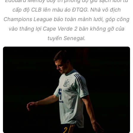
Edouard Mendy duy trì phong độ giữ sạch lưới từ
cấp độ CLB lên màu áo ĐTQG. Nhà vô địch
Champions League bảo toàn mành lưới, góp công
vào thắng lợi Cape Verde 2 bàn không gỡ của
tuyển Senegal.