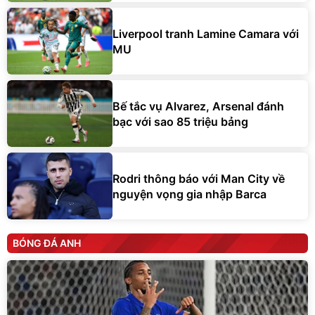
Liverpool tranh Lamine Camara với
MU
Bế tắc vụ Alvarez, Arsenal đánh
bạc với sao 85 triệu bảng
Rodri thông báo với Man City về
nguyện vọng gia nhập Barca
BÓNG ĐÁ ANH