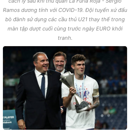
cách ly sau khi thủ quân La Furia Roja - Sergio
Ramos dương tính với COVID-19. Đội tuyển xứ đấu
bò đành sử dụng các cầu thủ U21 thay thế trong
màn tập dượt cuối cùng trước ngày EURO khởi
tranh.