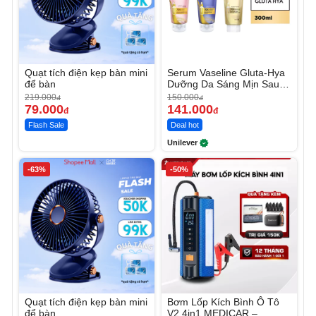
Quạt tích điện kẹp bàn mini
Serum Vaseline Gluta-Hya
để bàn
Dưỡng Da Sáng Mịn Sau 7
Ngày
219.000
150.000
đ
đ
79.000
141.000
đ
đ
Flash Sale
Deal hot
Unilever
-63%
-50%
Quạt tích điện kẹp bàn mini
Bơm Lốp Kích Bình Ô Tô
để bàn
V2 4in1 MEDICAR –