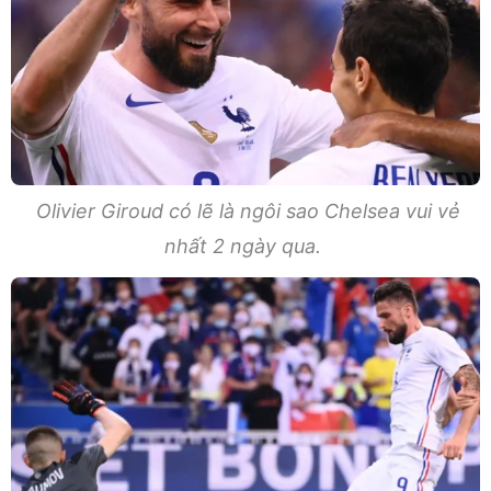
Olivier Giroud có lẽ là ngôi sao Chelsea vui vẻ
nhất 2 ngày qua.