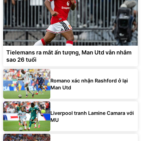
Tielemans ra mắt ấn tượng, Man Utd vẫn nhắm
sao 26 tuổi
Romano xác nhận Rashford ở lại
Man Utd
Liverpool tranh Lamine Camara với
MU