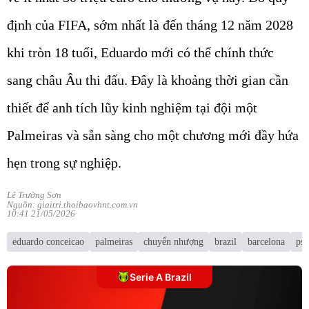
định của FIFA, sớm nhất là đến tháng 12 năm 2028
khi tròn 18 tuổi, Eduardo mới có thể chính thức
sang châu Âu thi đấu. Đây là khoảng thời gian cần
thiết để anh tích lũy kinh nghiệm tại đội một
Palmeiras và sẵn sàng cho một chương mới đầy hứa
hẹn trong sự nghiệp.
Lê Trường Sơn
Nguồn: giaitri.thoibaovhnt.com.vn
10:41 21/05/2026
eduardo conceicao
palmeiras
chuyển nhượng
brazil
barcelona
psg
Serie A Brazil