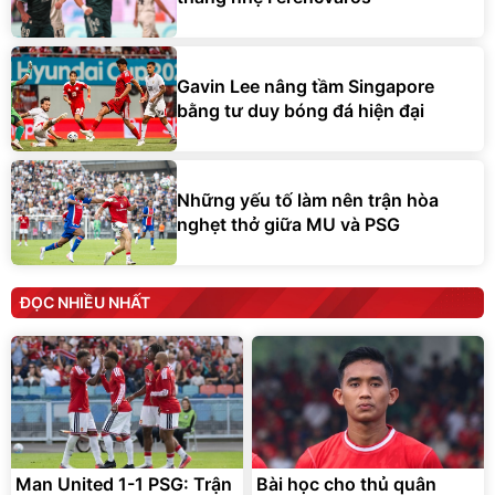
Gavin Lee nâng tầm Singapore
bằng tư duy bóng đá hiện đại
Những yếu tố làm nên trận hòa
nghẹt thở giữa MU và PSG
ĐỌC NHIỀU NHẤT
Man United 1-1 PSG: Trận
Bài học cho thủ quân