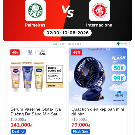
Palmeiras
Internacional
02:00
- 10-08-2026
ADVERTISEMENT
-6%
-63%
Serum Vaseline Gluta-Hya
Quạt tích điện kẹp bàn mini
Dưỡng Da Sáng Mịn Sau 7
để bàn
Ngày
150.000
219.000
đ
đ
141.000
79.000
đ
đ
Deal hot
Flash Sale