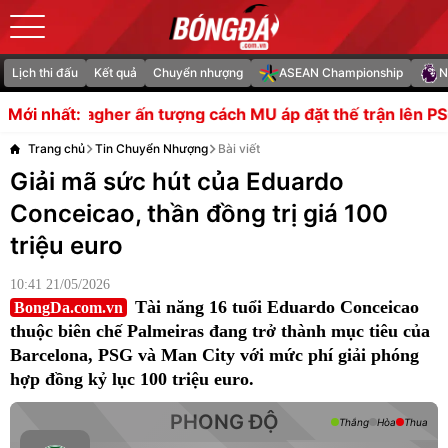
Lịch thi đấu
Kết quả
Chuyển nhượng
ASEAN Championship
N
ấn tượng cách MU áp đặt thế trận lên PSG
Mount chấn th
Mới nhất:
Trang chủ
Tin Chuyển Nhượng
Bài viết
Giải mã sức hút của Eduardo
Conceicao, thần đồng trị giá 100
triệu euro
10:41 21/05/2026
Tài năng 16 tuổi Eduardo Conceicao
BongDa.com.vn
thuộc biên chế Palmeiras đang trở thành mục tiêu của
Barcelona, PSG và Man City với mức phí giải phóng
hợp đồng kỷ lục 100 triệu euro.
PHONG ĐỘ
Thắng
Hòa
Thua