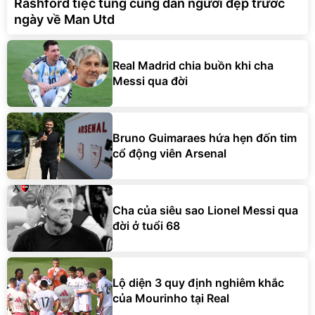
Rashford tiệc tùng cùng dàn người đẹp trước
ngày về Man Utd
Real Madrid chia buồn khi cha
Messi qua đời
Bruno Guimaraes hứa hẹn đốn tim
cổ động viên Arsenal
Cha của siêu sao Lionel Messi qua
đời ở tuổi 68
Lộ diện 3 quy định nghiêm khắc
của Mourinho tại Real