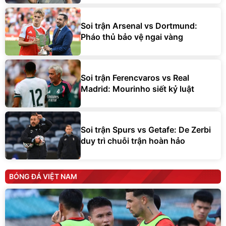
Soi trận Arsenal vs Dortmund:
Pháo thủ bảo vệ ngai vàng
Soi trận Ferencvaros vs Real
Madrid: Mourinho siết kỷ luật
Soi trận Spurs vs Getafe: De Zerbi
duy trì chuỗi trận hoàn hảo
BÓNG ĐÁ VIỆT NAM