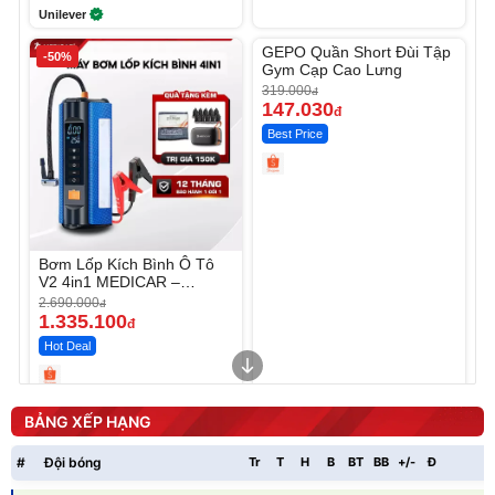
Unilever
Unmute
GEPO Quần Short Đùi Tập
-50%
-53%
Gym Cạp Cao Lưng
319.000
đ
147.030
đ
Best Price
Bơm Lốp Kích Bình Ô Tô
V2 4in1 MEDICAR –
12.000mAh
2.690.000
đ
1.335.100
đ
Hot Deal
Unmute
Unmute
Máy ép chậm trái cây
Máy rửa xe cầm tay xịt rửa
BẢNG XẾP HẠNG
Elmich JEE 1855OL
cao áp có tạo bọt tuyết
3.000.000
đ
#
Đội bóng
Tr
T
H
B
BT
BB
+/-
Đ
P
2.143.650
399.000
đ
đ