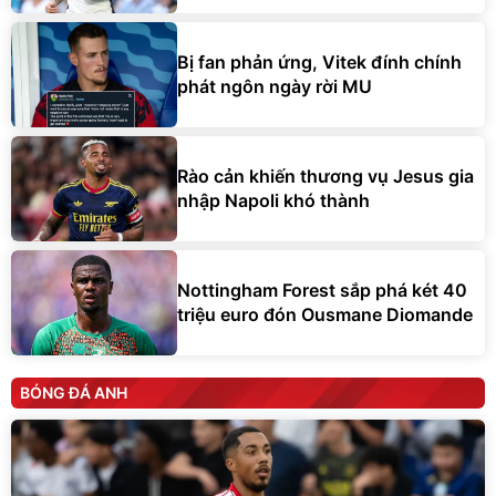
Bị fan phản ứng, Vitek đính chính
phát ngôn ngày rời MU
Rào cản khiến thương vụ Jesus gia
nhập Napoli khó thành
Nottingham Forest sắp phá két 40
triệu euro đón Ousmane Diomande
BÓNG ĐÁ ANH