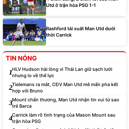
Utd ở trận hòa PSG 1-1
Rashford tái xuất Man Utd dưới
thời Carrick
TIN NÓNG
HLV Hudson hài lòng vì Thái Lan giữ sạch lưới
1
nhưng lo về thể lực
Tielemans ra mắt, CĐV Man Utd mê mẩn pha kết
2
hợp với Bruno
Mount chấn thương, Man Utd nhận tin vui từ sao
3
trẻ Barca
Carrick làm rõ tình trạng của Mason Mount sau
4
trận hòa PSG