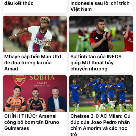
đấu kết thúc
Indonesia sau lời chỉ trích
Việt Nam
Mbaye cập bến Man Utd
Sự tỉnh táo của INEOS
đe dọa tương lai của
giúp MU thoát bẫy
Amad
chuyển nhượng
CHÍNH THỨC: Arsenal
Chelsea 3-0 AC Milan: Cú
công bố bom tấn Bruno
đúp của Joao Pedro nhấn
Guimaraes
chìm Amorim và các học
trò