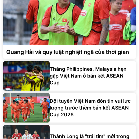
Quang Hải và quy luật nghiệt ngã của thời gian
Thắng Philippines, Malaysia hẹn
gặp Việt Nam ở bán kết ASEAN
Cup
Đội tuyển Việt Nam đón tin vui lực
lượng trước thềm bán kết ASEAN
Cup 2026
Thành Long là "trái tim" mới trong