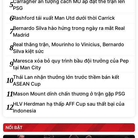
Carragher ấn tượng cách MU áp đặt thế trận lên
5
PSG
6
Rashford tái xuất Man Utd dưới thời Carrick
Bernardo Silva hào hứng trong ngày ra mắt Real
7
Madrid
Real thắng trận, Mourinho lo Vinicius, Bernardo
8
Silva kiệt sức
Maresca xóa bỏ quy trình bầu đội trưởng của Pep
9
tại Man City
Thái Lan nhận thưởng lớn trước thềm bán kết
10
ASEAN Cup
11
Mason Mount dính chấn thương ở trận gặp PSG
HLV Herdman hạ thấp AFF Cup sau thất bại của
12
Indonesia
NỔI BẬT