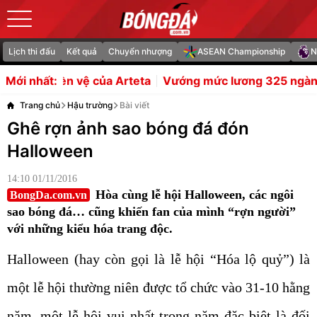
Lịch thi đấu
Kết quả
Chuyển nhượng
ASEAN Championship
N
eta
Vướng mức lương 325 ngàn bảng, MU bế tắc vụ bán
Mới nhất:
Trang chủ
Hậu trường
Bài viết
Ghê rợn ảnh sao bóng đá đón
Halloween
14:10 01/11/2016
Hòa cùng lễ hội Halloween, các ngôi
BongDa.com.vn
sao bóng đá… cũng khiến fan của mình “rợn người”
với những kiểu hóa trang độc.
Halloween (hay còn gọi là lễ hội “Hóa lộ quỷ”) là
một lễ hội thường niên được tổ chức vào 31-10 hằng
năm, một lễ hội vui nhất trong năm đặc biệt là đối