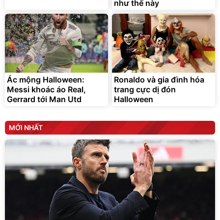
như thế này
vinamilk official
Elmich Việt Nam
Ác mộng Halloween:
Ronaldo và gia đình hóa
Messi khoác áo Real,
trang cực dị đón
Gerrard tới Man Utd
Halloween
MỚI NHẤT