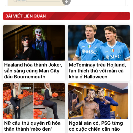
Cà phê phin giấy Arabica
BÀI VIẾT LIÊN QUAN
Cầu Đất DalatFarm - Túi 10
g
18.000
đ
Bán chạy
Dalat Farm
Haaland hóa thành Joker,
McTominay trêu Hojlund,
sẵn sàng cùng Man City
fan thích thú với màn cà
đấu Bournemouth
khịa ở Halloween
Thùng 48 hộp Sữa tươi Tiệt
Bộ nồi inox nguyên khối
Trùng Vinamilk Green Farm
Elmich Trimax EL-
110ml
2136OL04
376.358
đ
Nữ cầu thủ quyến rũ hóa
Ngoài sân cỏ, PSG từng
313.632
2.036.700
đ
đ
thân thành 'mèo đen'
có cuộc chiến cân não
Deal hot
Hot Deal