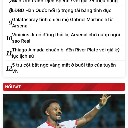
7
Man Utd tranh Djed Spence với giá 35 triệu bảng
8
LĐBĐ Hàn Quốc hối lộ trọng tài bằng tình dục
Galatasaray tính chiêu mộ Gabriel Martinelli từ
9
Arsenal
Vinicius Jr có động thái lạ, Arsenal chờ cướp ngôi
10
sao Real
Thiago Almada chuẩn bị đến River Plate với giá kỷ
11
lục lịch sử
5 trụ cột bất ngờ vắng mặt ở buổi tập của tuyển
12
VN
NỔI BẬT