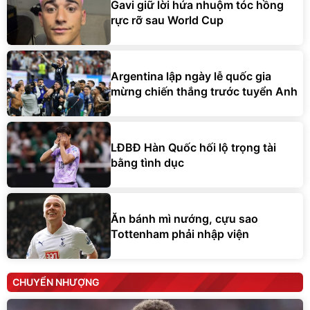
Gavi giữ lời hứa nhuộm tóc hồng
rực rỡ sau World Cup
Argentina lập ngày lễ quốc gia
mừng chiến thắng trước tuyển Anh
LĐBĐ Hàn Quốc hối lộ trọng tài
bằng tình dục
Ăn bánh mì nướng, cựu sao
Tottenham phải nhập viện
CHUYỂN NHƯỢNG