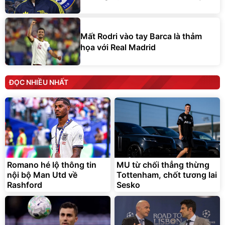
Mất Rodri vào tay Barca là thảm
họa với Real Madrid
ĐỌC NHIỀU NHẤT
Romano hé lộ thông tin
MU từ chối thẳng thừng
nội bộ Man Utd về
Tottenham, chốt tương lai
Rashford
Sesko