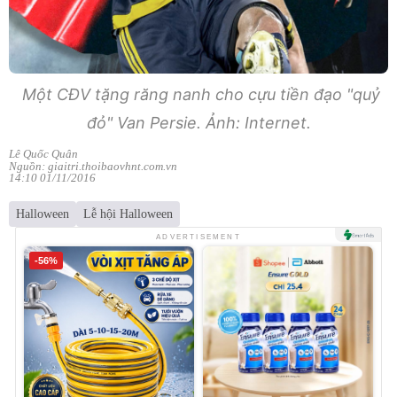
Một CĐV tặng răng nanh cho cựu tiền đạo "quỷ
đỏ" Van Persie. Ảnh: Internet.
Lê Quốc Quân
Nguồn: giaitri.thoibaovhnt.com.vn
14:10 01/11/2016
Halloween
Lễ hội Halloween
ADVERTISEMENT
-56%