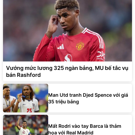
Vướng mức lương 325 ngàn bảng, MU bế tắc vụ
bán Rashford
Man Utd tranh Djed Spence với giá
35 triệu bảng
Mất Rodri vào tay Barca là thảm
họa với Real Madrid