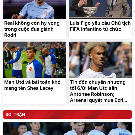
Real không còn hy vọng
Luis Figo yêu cầu Chủ tịch
trong cuộc đua giành
FIFA Infantino từ chức
Rodri
Man Utd và bài toán khó
Tin đồn chuyển nhượng
mang tên Shea Lacey
tối 6/8: Man Utd săn
Antonee Robinson;
Arsenal quyết mua Ezri
Konsa
SOI TRẬN