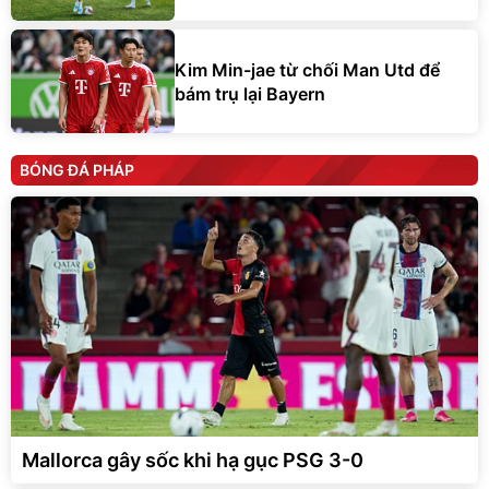
Kim Min-jae từ chối Man Utd để
bám trụ lại Bayern
BÓNG ĐÁ PHÁP
Mallorca gây sốc khi hạ gục PSG 3-0