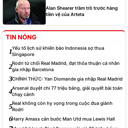
Alan Shearer trầm trồ trước hàng
tiền vệ của Arteta
TIN NÓNG
Yếu tố lịch sử khiến báo Indonesia sợ thua
1
Singapore
Rodri từ chối Real Madrid, đạt thỏa thuận cá nhân
2
gia nhập Barcelona
3
CHÍNH THỨC: Yan Diomande gia nhập Real Madrid
Arsenal duyệt chi 77 triệu bảng, giải quyết bài toán
4
chạy cánh
Real không còn hy vọng trong cuộc đua giành
5
Rodri
6
Harry Amass cản bước Man Utd mua Lewis Hall