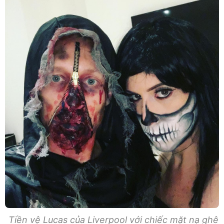
Tiền vệ Lucas của Liverpool với chiếc mặt nạ ghê