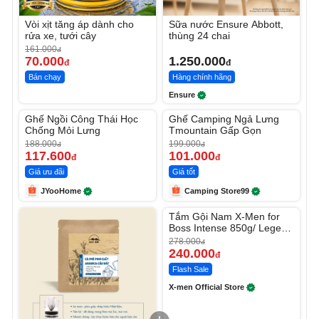
Vòi xịt tăng áp dành cho
Sữa nước Ensure Abbott,
rửa xe, tưới cây
thùng 24 chai
161.000
đ
70.000
1.250.000
đ
đ
Bán chạy
Hàng chính hãng
Ensure
Unmute
Unmute
Ghế Ngồi Công Thái Học
Ghế Camping Ngả Lưng
-37%
-49%
Chống Mỏi Lưng
Tmountain Gấp Gọn
188.000
199.000
đ
đ
117.600
101.000
đ
đ
Giá ưu đãi
Giá tốt
JYooHome
Camping Store99
Unmute
Tắm Gội Nam X-Men for
-13%
Boss Intense 850g/ Legend
830g
278.000
đ
240.000
đ
Flash Sale
X-men Official Store