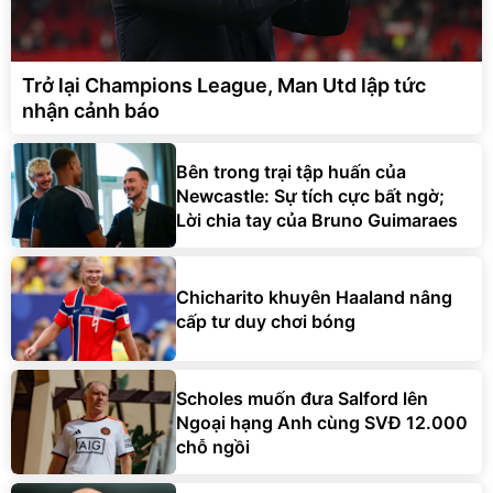
Trở lại Champions League, Man Utd lập tức
nhận cảnh báo
Bên trong trại tập huấn của
Newcastle: Sự tích cực bất ngờ;
Lời chia tay của Bruno Guimaraes
Chicharito khuyên Haaland nâng
cấp tư duy chơi bóng
Scholes muốn đưa Salford lên
Ngoại hạng Anh cùng SVĐ 12.000
chỗ ngồi