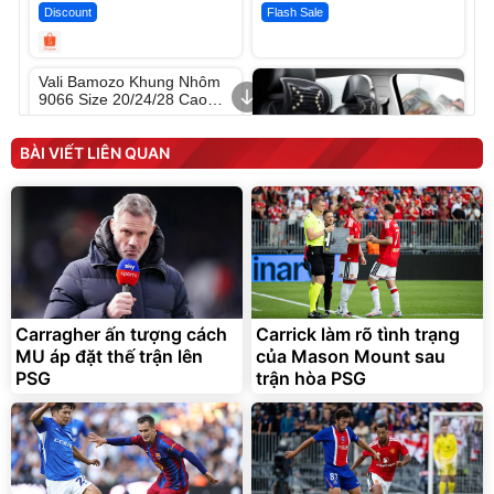
Discount
Flash Sale
Unmute
Vali Bamozo Khung Nhôm
9066 Size 20/24/28 Cao
Cấp
1.000.000
đ
825.000
đ
BÀI VIẾT LIÊN QUAN
Flash Sale
Lót ghế ôtô, nâng lưng
chống nóng giúp thoải mái
trong di chuyển
Carragher ấn tượng cách
Carrick làm rõ tình trạng
295.000
MU áp đặt thế trận lên
của Mason Mount sau
đ
PSG
trận hòa PSG
Đã bán nhiều