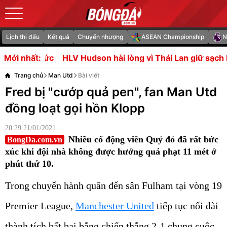
Lịch thi đấu
Kết quả
Chuyển nhượng
ASEAN Championship
N
HLV Hudson hài lòng vì Thái Lan giữ sạch lưới nhưng lo về
Mới nhất:
Trang chủ
Man Utd
Bài viết
Fred bị "cướp quả pen", fan Man Utd
đồng loạt gọi hồn Klopp
20:29 21/01/2021
Nhiều cổ động viên Quỷ đỏ đã rất bức
BongDa.com.vn
xúc khi đội nhà không được hưởng quả phạt 11 mét ở
phút thứ 10.
Trong chuyến hành quân đến sân Fulham tại vòng 19
Premier League,
Manchester United
tiếp tục nối dài
thành tích bất bại bằng chiến thắng 2-1 chung cuộc.