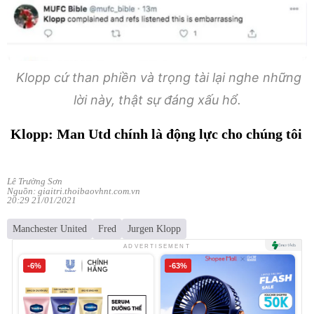
Klopp cứ than phiền và trọng tài lại nghe những
lời này, thật sự đáng xấu hổ.
Klopp: Man Utd chính là động lực cho chúng tôi
Lê Trường Sơn
Nguồn: giaitri.thoibaovhnt.com.vn
20:29 21/01/2021
Manchester United
Fred
Jurgen Klopp
ADVERTISEMENT
-6%
-63%