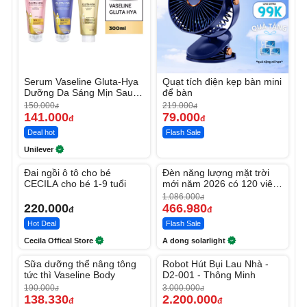
Serum Vaseline Gluta-Hya
Quạt tích điện kẹp bàn mini
Dưỡng Da Sáng Mịn Sau 7
để bàn
Ngày
150.000
219.000
đ
đ
141.000
79.000
đ
đ
Deal hot
Flash Sale
Unilever
Unmute
Unmute
Đai ngồi ô tô cho bé
Đèn năng lượng mặt trời
-56%
CECILA cho bé 1-9 tuổi
mới năm 2026 có 120 viên
LED lớn
1.086.000
đ
220.000
466.980
đ
đ
Hot Deal
Flash Sale
Cecila Offical Store
A dong solarlight
Unmute
Unmute
Sữa dưỡng thể nâng tông
Robot Hút Bụi Lau Nhà -
-27%
-26%
tức thì Vaseline Body
D2-001 - Thông Minh
190.000
3.000.000
đ
đ
138.330
2.200.000
đ
đ