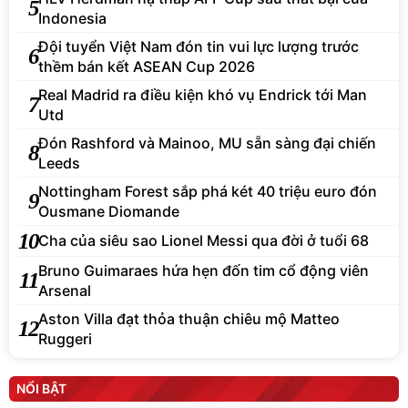
5
Indonesia
Đội tuyển Việt Nam đón tin vui lực lượng trước
6
thềm bán kết ASEAN Cup 2026
Real Madrid ra điều kiện khó vụ Endrick tới Man
7
Utd
Đón Rashford và Mainoo, MU sẵn sàng đại chiến
8
Leeds
Nottingham Forest sắp phá két 40 triệu euro đón
9
Ousmane Diomande
10
Cha của siêu sao Lionel Messi qua đời ở tuổi 68
Bruno Guimaraes hứa hẹn đốn tim cổ động viên
11
Arsenal
Aston Villa đạt thỏa thuận chiêu mộ Matteo
12
Ruggeri
NỔI BẬT