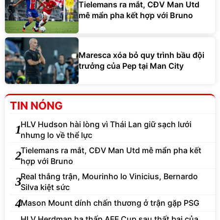
Tielemans ra mắt, CĐV Man Utd
mê mẩn pha kết hợp với Bruno
Maresca xóa bỏ quy trình bầu đội
trưởng của Pep tại Man City
TIN NÓNG
HLV Hudson hài lòng vì Thái Lan giữ sạch lưới
1
nhưng lo về thể lực
Tielemans ra mắt, CĐV Man Utd mê mẩn pha kết
2
hợp với Bruno
Real thắng trận, Mourinho lo Vinicius, Bernardo
3
Silva kiệt sức
4
Mason Mount dính chấn thương ở trận gặp PSG
HLV Herdman hạ thấp AFF Cup sau thất bại của