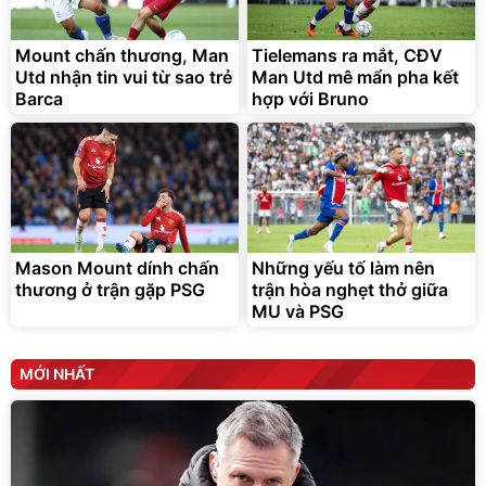
Mount chấn thương, Man
Tielemans ra mắt, CĐV
Utd nhận tin vui từ sao trẻ
Man Utd mê mẩn pha kết
Barca
hợp với Bruno
Mason Mount dính chấn
Những yếu tố làm nên
thương ở trận gặp PSG
trận hòa nghẹt thở giữa
MU và PSG
MỚI NHẤT