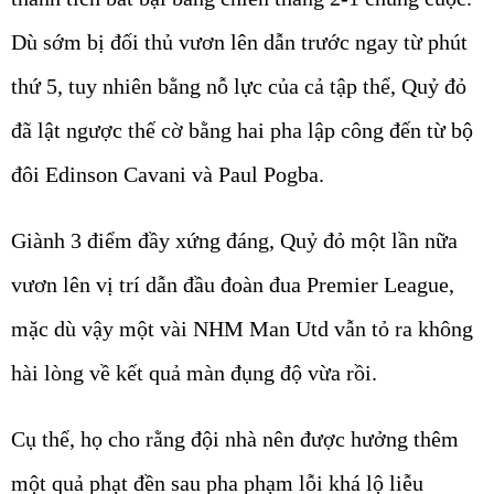
Dù sớm bị đối thủ vươn lên dẫn trước ngay từ phút
thứ 5, tuy nhiên bằng nỗ lực của cả tập thể, Quỷ đỏ
đã lật ngược thế cờ bằng hai pha lập công đến từ bộ
đôi Edinson Cavani và Paul Pogba.
Giành 3 điểm đầy xứng đáng, Quỷ đỏ một lần nữa
vươn lên vị trí dẫn đầu đoàn đua Premier League,
mặc dù vậy một vài NHM Man Utd vẫn tỏ ra không
hài lòng về kết quả màn đụng độ vừa rồi.
Cụ thể, họ cho rằng đội nhà nên được hưởng thêm
một quả phạt đền sau pha phạm lỗi khá lộ liễu