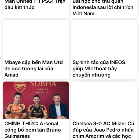
Man United 1-1 PSG: Trận
Bài học cho thủ quân
đấu kết thúc
Indonesia sau lời chỉ trích
Việt Nam
Mbaye cập bến Man Utd
Sự tỉnh táo của INEOS
đe dọa tương lai của
giúp MU thoát bẫy
Amad
chuyển nhượng
CHÍNH THỨC: Arsenal
Chelsea 3-0 AC Milan: Cú
công bố bom tấn Bruno
đúp của Joao Pedro nhấn
Guimaraes
chìm Amorim và các học