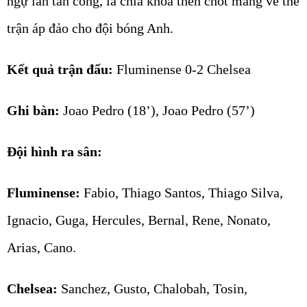
ngự lẫn tấn công, là chìa khóa then chốt mang về thế
trận áp đảo cho đội bóng Anh.
Kết quả trận đấu:
Fluminense 0-2 Chelsea
Ghi bàn:
Joao Pedro (18’), Joao Pedro (57’)
Đội hình ra sân:
Fluminense:
Fabio, Thiago Santos, Thiago Silva,
Ignacio, Guga, Hercules, Bernal, Rene, Nonato,
Arias, Cano.
Chelsea:
Sanchez, Gusto, Chalobah, Tosin,