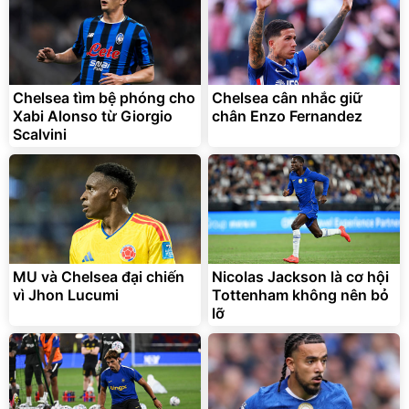
Bạt phủ xe ô tô cao cấp,
Xe đạp điện trợ lực G-
tráng nhôm 03 lớp
Force C14 gấp gọn bỏ cốp
tiện lợi
392.000
9.900.000
đ
đ
325.000
7.092.000
Chelsea tìm bệ phóng cho
Chelsea cân nhắc giữ
đ
đ
Xabi Alonso từ Giorgio
chân Enzo Fernandez
Đã bán nhiều
Đang xem nhiều
Scalvini
G-FORCE VIETNA
MU và Chelsea đại chiến
Nicolas Jackson là cơ hội
vì Jhon Lucumi
Tottenham không nên bỏ
lỡ