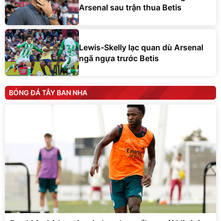
Arsenal sau trận thua Betis
Lewis-Skelly lạc quan dù Arsenal
ngã ngựa trước Betis
BÓNG ĐÁ TÂY BAN NHA