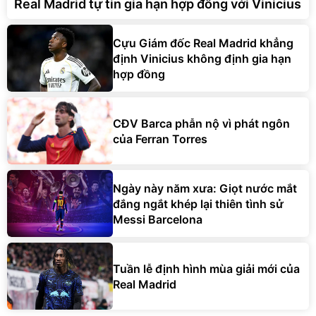
Real Madrid tự tin gia hạn hợp đồng với Vinicius
Cựu Giám đốc Real Madrid khẳng
định Vinicius không định gia hạn
hợp đồng
CĐV Barca phẫn nộ vì phát ngôn
của Ferran Torres
Ngày này năm xưa: Giọt nước mắt
đắng ngắt khép lại thiên tình sử
Messi Barcelona
Tuần lễ định hình mùa giải mới của
Real Madrid