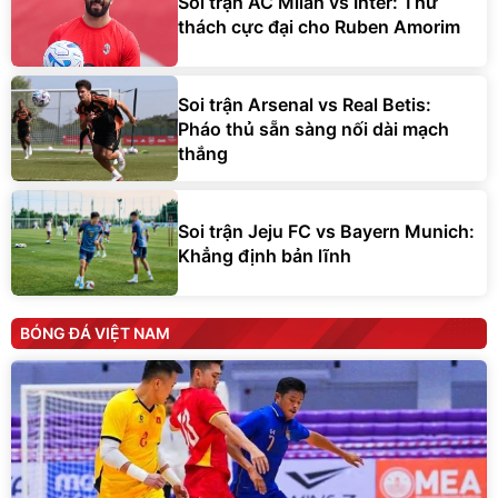
Soi trận AC Milan vs Inter: Thử
thách cực đại cho Ruben Amorim
Soi trận Arsenal vs Real Betis:
Pháo thủ sẵn sàng nối dài mạch
thắng
Soi trận Jeju FC vs Bayern Munich:
Khẳng định bản lĩnh
BÓNG ĐÁ VIỆT NAM