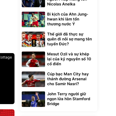
Nicolas Anelka
Bi kịch của Ahn Jung-
hwan khi làm tổn
thương nước Ý
Thế giới đã thực sự
quên đi nỗi sợ mang tên
tuyển Đức?
Mesut Ozil và sự khép
Cottage
lại của kỷ nguyên số 10
cổ điển
Cúp bạc Man City hay
thánh đường Arsenal
cho Samir Nasri?
John Terry người giữ
ngọn lửa hồn Stamford
Bridge