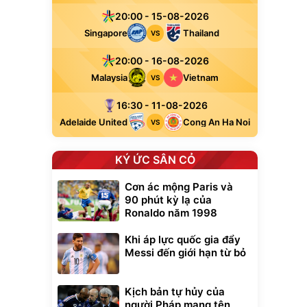
20:00 - 15-08-2026
Singapore
Thailand
VS
20:00 - 16-08-2026
Malaysia
Vietnam
VS
16:30 - 11-08-2026
Adelaide United
Cong An Ha Noi
VS
KÝ ỨC SÂN CỎ
Cơn ác mộng Paris và
90 phút kỳ lạ của
Ronaldo năm 1998
Khi áp lực quốc gia đẩy
Messi đến giới hạn từ bỏ
Kịch bản tự hủy của
người Pháp mang tên