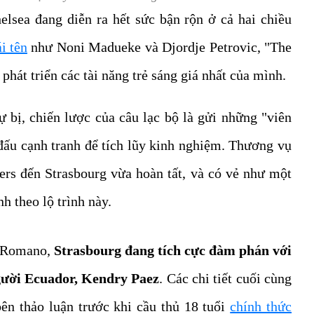
sea đang diễn ra hết sức bận rộn ở cả hai chiều
i tên
như Noni Madueke và Djordje Petrovic, "The
phát triển các tài năng trẻ sáng giá nhất của mình.
ự bị, chiến lược của câu lạc bộ là gửi những "viên
i đấu cạnh tranh để tích lũy kinh nghiệm. Thương vụ
s đến Strasbourg vừa hoàn tất, và có vẻ như một
h theo lộ trình này.
o Romano,
Strasbourg đang tích cực đàm phán với
ười Ecuador, Kendry Paez
. Các chi tiết cuối cùng
ên thảo luận trước khi cầu thủ 18 tuổi
chính thức