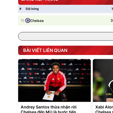
#
Đội bóng
T
3
10
Chelsea
BÀI VIẾT LIÊN QUAN
Andrey Santos thừa nhận rời
Xabi Alo
Chelsea đến MU là bước tiến
Chelsea s