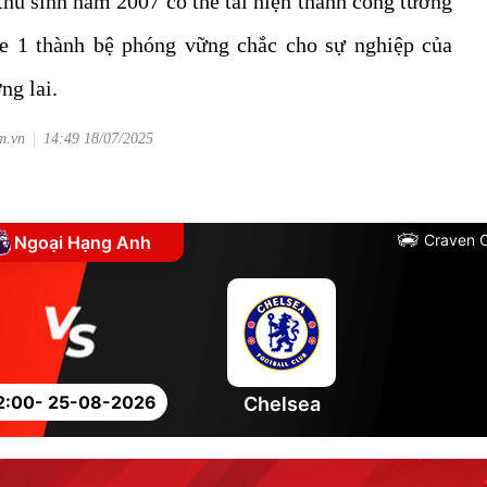
hủ sinh năm 2007 có thể tái hiện thành công tương
gue 1 thành bệ phóng vững chắc cho sự nghiệp của
ng lai.
m.vn
14:49 18/07/2025
Craven 
Ngoại Hạng Anh
2:00
- 25-08-2026
Chelsea