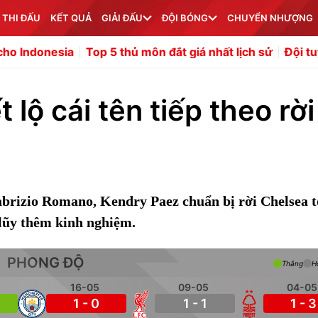
 THI ĐẤU
KẾT QUẢ
GIẢI ĐẤU
ĐỘI BÓNG
CHUYỂN NHƯỢNG
Top 5 thủ môn đắt giá nhất lịch sử
Đội tuyển Việt Nam đ
 lộ cái tên tiếp theo rời
abrizio Romano, Kendry Paez chuẩn bị rời Chelsea t
lũy thêm kinh nghiệm.
PHONG ĐỘ
Thắng
H
16-05
09-05
04-05
1 - 0
1 - 1
1 - 3