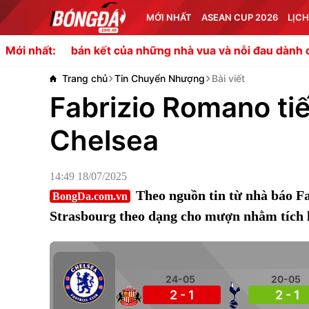
MỚI NHẤT
ASEAN CUP 2026
LỊCH
 kết của những nhà vua và nỗi đau dành cho Indonesia
Mới nhất:
Trang chủ
Tin Chuyển Nhượng
Bài viết
Fabrizio Romano tiết
Chelsea
14:49 18/07/2025
Theo nguồn tin từ nhà báo F
BongDa.com.vn
Strasbourg theo dạng cho mượn nhằm tích 
24-05
20-05
2 - 1
2 - 1