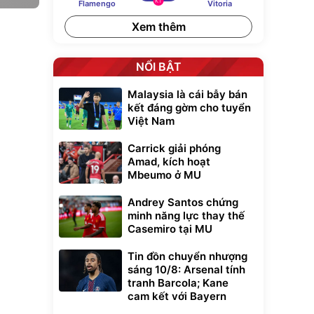
KT
Flamengo
Vitoria
Xem thêm
NỔI BẬT
Malaysia là cái bẫy bán
kết đáng gờm cho tuyển
Việt Nam
Carrick giải phóng
Amad, kích hoạt
Mbeumo ở MU
Andrey Santos chứng
minh năng lực thay thế
Casemiro tại MU
Tin đồn chuyển nhượng
sáng 10/8: Arsenal tính
tranh Barcola; Kane
cam kết với Bayern