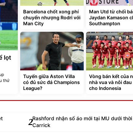
Barcelona chốt xong phí
Man Utd từ chối bá
chuyển nhượng Rodri với
Jaydan Kamason c
Man City
Southampton
 lọt
Cup
Tuyến giữa Aston Villa
Vòng bán kết của 
u thứ
có đủ sức đá Champions
nhà vua và nỗi đau
League?
cho Indonesia
ệt
Rashford nhận số áo mới tại MU dưới thời
2
Carrick