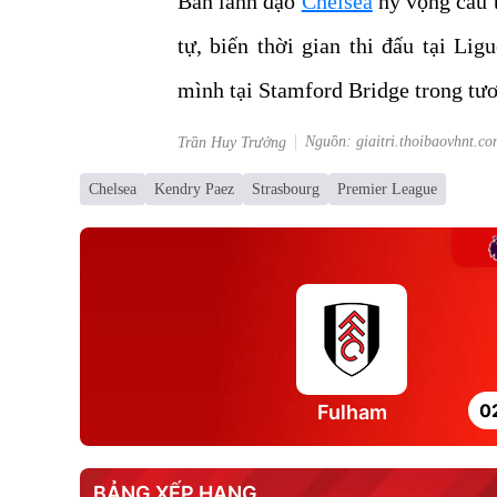
Ban lãnh đạo
Chelsea
hy vọng cầu t
tự, biến thời gian thi đấu tại Li
mình tại Stamford Bridge trong tươ
Nguồn: giaitri.thoibaovhnt.co
Trần Huy Trưởng
Chelsea
Kendry Paez
Strasbourg
Premier League
0
Fulham
BẢNG XẾP HẠNG