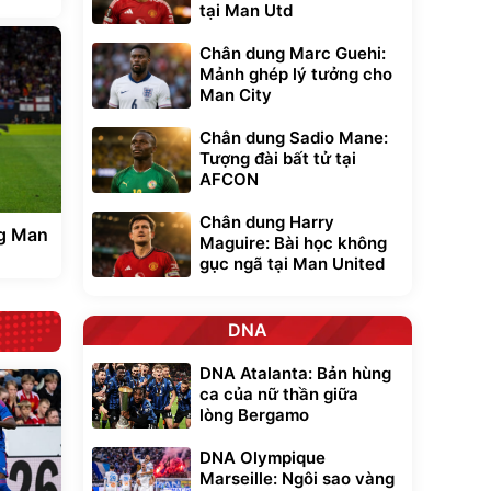
tại Man Utd
Chân dung Marc Guehi:
Mảnh ghép lý tưởng cho
Man City
Chân dung Sadio Mane:
Tượng đài bất tử tại
AFCON
Chân dung Harry
ng Man
Maguire: Bài học không
gục ngã tại Man United
DNA
DNA Atalanta: Bản hùng
ca của nữ thần giữa
lòng Bergamo
DNA Olympique
Marseille: Ngôi sao vàng