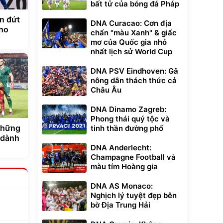
bất tử của bóng đá Pháp
n đứt
DNA Curacao: Cơn địa
ho
chấn "màu Xanh" & giấc
mơ của Quốc gia nhỏ
nhất lịch sử World Cup
DNA PSV Eindhoven: Gã
nông dân thách thức cả
Châu Âu
DNA Dinamo Zagreb:
Phong thái quý tộc và
những
tinh thần đường phố
 dành
DNA Anderlecht:
Champagne Football và
màu tím Hoàng gia
DNA AS Monaco:
Nghịch lý tuyệt đẹp bên
bờ Địa Trung Hải