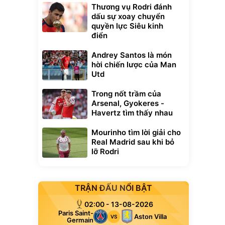
Thương vụ Rodri đánh
dấu sự xoay chuyển
quyền lực Siêu kinh
điển
Andrey Santos là món
hời chiến lược của Man
Utd
Trong nốt trầm của
Arsenal, Gyokeres -
Havertz tìm thấy nhau
Mourinho tìm lời giải cho
Real Madrid sau khi bỏ
lỡ Rodri
TRẬN ĐẤU NỔI BẬT
02:00 - 13-08-2026
Paris Saint-
Aston Villa
VS
Germain