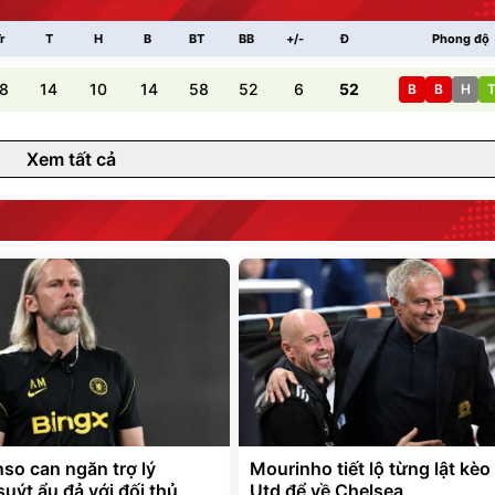
r
T
H
B
BT
BB
+/-
Đ
Phong độ
8
14
10
14
58
52
6
52
B
B
H
Xem tất cả
nso can ngăn trợ lý
Mourinho tiết lộ từng lật kè
uýt ẩu đả với đối thủ
Utd để về Chelsea