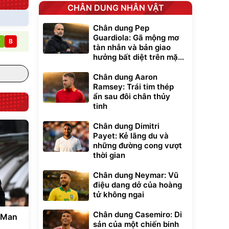
CHÂN DUNG NHÂN VẬT
Chân dung Pep
Guardiola: Gã mộng mơ
T
B
tàn nhẫn và bản giao
hưởng bất diệt trên mặt
cỏ xanh
Chân dung Aaron
Ramsey: Trái tim thép
ẩn sau đôi chân thủy
tinh
Chân dung Dimitri
Payet: Kẻ lãng du và
những đường cong vượt
thời gian
Chân dung Neymar: Vũ
điệu dang dở của hoàng
tử không ngai
Chân dung Casemiro: Di
o Man
sản của một chiến binh