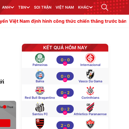
ANH
TBN
SOI TRẬN
VIỆT NAM
KHÁC
ịnh hình công thức chiến thắng trước bán kết ASEAN Cup
KẾT QUẢ HÔM NAY
0
-
0
KT
Palmeiras
Internacional
0
-
0
ới
KT
Bahia
Vasco Da Gama
0
-
2
KT
Red Bull Bragantino
Corinthians
òa
Thua
0
-
2
KT
Santos FC
Athletico Paranaense
2
-
0