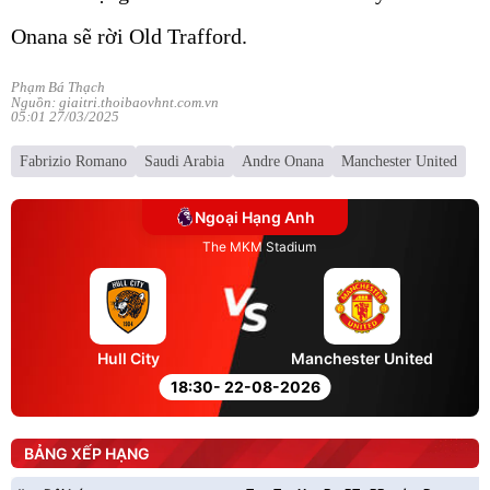
Onana sẽ rời Old Trafford.
Phạm Bá Thạch
Nguồn: giaitri.thoibaovhnt.com.vn
05:01 27/03/2025
Fabrizio Romano
Saudi Arabia
Andre Onana
Manchester United
Ngoại Hạng Anh
The MKM Stadium
Hull City
Manchester United
18:30
- 22-08-2026
BẢNG XẾP HẠNG