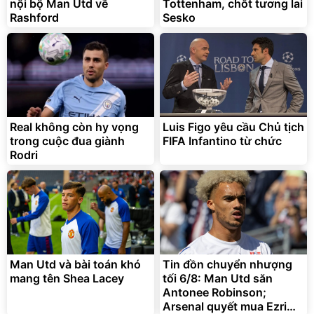
nội bộ Man Utd về
Tottenham, chốt tương lai
Rashford
Sesko
Real không còn hy vọng
Luis Figo yêu cầu Chủ tịch
trong cuộc đua giành
FIFA Infantino từ chức
Rodri
Man Utd và bài toán khó
Tin đồn chuyển nhượng
mang tên Shea Lacey
tối 6/8: Man Utd săn
Antonee Robinson;
Arsenal quyết mua Ezri