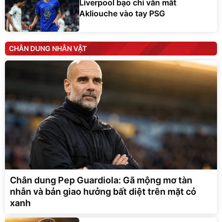
Liverpool bạo chi vẫn mất
Akliouche vào tay PSG
CHÂN DUNG NHÂN VẬT
Chân dung Pep Guardiola: Gã mộng mơ tàn
nhẫn và bản giao hưởng bất diệt trên mặt cỏ
xanh