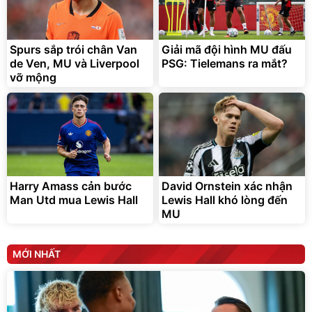
Spurs sắp trói chân Van
Giải mã đội hình MU đấu
de Ven, MU và Liverpool
PSG: Tielemans ra mắt?
vỡ mộng
Harry Amass cản bước
David Ornstein xác nhận
Man Utd mua Lewis Hall
Lewis Hall khó lòng đến
MU
MỚI NHẤT