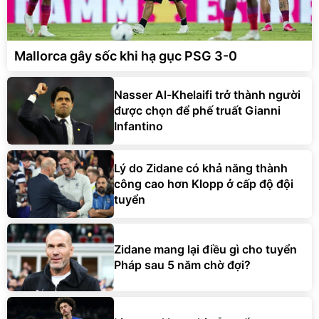
Mallorca gây sốc khi hạ gục PSG 3-0
Nasser Al-Khelaifi trở thành người
được chọn để phế truất Gianni
Infantino
Lý do Zidane có khả năng thành
công cao hơn Klopp ở cấp độ đội
tuyển
Zidane mang lại điều gì cho tuyển
Pháp sau 5 năm chờ đợi?