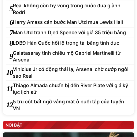
Real không còn hy vọng trong cuộc đua giành
5
Rodri
6
Harry Amass cản bước Man Utd mua Lewis Hall
7
Man Utd tranh Djed Spence với giá 35 triệu bảng
8
LĐBĐ Hàn Quốc hối lộ trọng tài bằng tình dục
Galatasaray tính chiêu mộ Gabriel Martinelli từ
9
Arsenal
Vinicius Jr có động thái lạ, Arsenal chờ cướp ngôi
10
sao Real
Thiago Almada chuẩn bị đến River Plate với giá kỷ
11
lục lịch sử
5 trụ cột bất ngờ vắng mặt ở buổi tập của tuyển
12
VN
NỔI BẬT