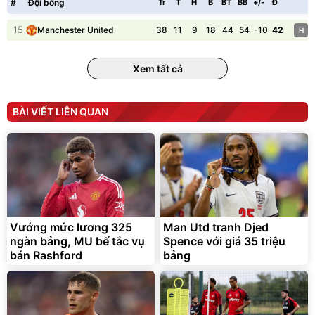
#
Đội bóng
Tr
T
H
B
BT
BB
+/-
Đ
P
15
38
11
9
18
44
54
-10
42
Manchester United
H
Xem tất cả
BÀI VIẾT LIÊN QUAN
Vướng mức lương 325
Man Utd tranh Djed
ngàn bảng, MU bế tắc vụ
Spence với giá 35 triệu
bán Rashford
bảng