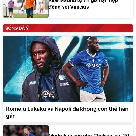
Real Madrid tự tin gia hạn hợp
đồng với Vinicius
BÓNG ĐÁ Ý
Romelu Lukaku và Napoli đã không còn thể hàn
gắn
Mudryk ra sân cho Chelsea sau 20