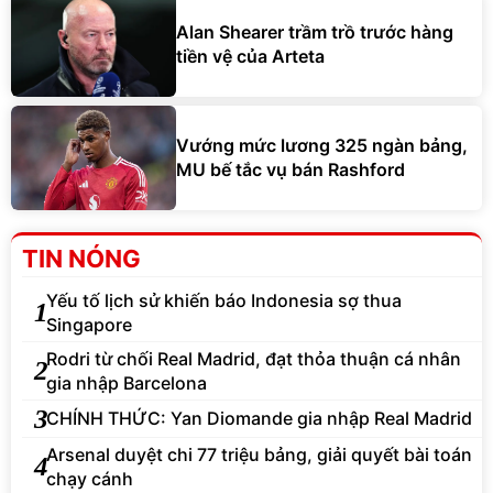
Alan Shearer trầm trồ trước hàng
tiền vệ của Arteta
Vướng mức lương 325 ngàn bảng,
MU bế tắc vụ bán Rashford
TIN NÓNG
Yếu tố lịch sử khiến báo Indonesia sợ thua
1
Singapore
Rodri từ chối Real Madrid, đạt thỏa thuận cá nhân
2
gia nhập Barcelona
3
CHÍNH THỨC: Yan Diomande gia nhập Real Madrid
Arsenal duyệt chi 77 triệu bảng, giải quyết bài toán
4
chạy cánh