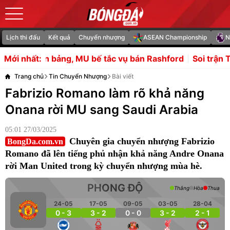
Lịch thi đấu
Kết quả
Chuyển nhượng
ASEAN Championship
N
 bế tắc vụ bán Rashford
Soi trận Thái Lan vs Myanmar:
Mới nhất:
Trang chủ
Tin Chuyển Nhượng
Bài viết
Fabrizio Romano làm rõ khả năng
Onana rời MU sang Saudi Arabia
05:01 27/03/2025
Chuyên gia chuyển nhượng Fabrizio
BongDa.com.vn
Romano đã lên tiếng phủ nhận khả năng Andre Onana
rời Man United trong kỳ chuyển nhượng mùa hè.
PHONG ĐỘ
Thắng
Hòa
Thua
24-05
17-05
09-05
03-05
28-04
0 - 3
3 - 2
0 - 0
3 - 2
2 - 1