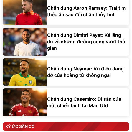
Chân dung Aaron Ramsey: Trái tim
thép ẩn sau đôi chân thủy tinh
Chân dung Dimitri Payet: Kẻ lãng
du và những đường cong vượt thời
gian
Chân dung Neymar: Vũ điệu dang
dở của hoàng tử không ngai
Chân dung Casemiro: Di sản của
một chiến binh tại Man Utd
KÝ ỨC SÂN CỎ