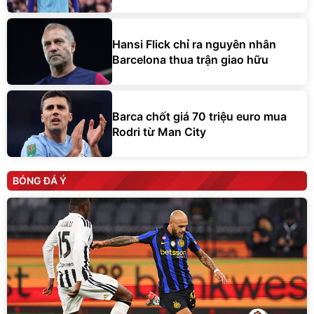
Hansi Flick chỉ ra nguyên nhân
Barcelona thua trận giao hữu
Barca chốt giá 70 triệu euro mua
Rodri từ Man City
BÓNG ĐÁ Ý