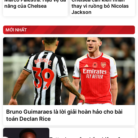
năng của Chelsea
thay vì ruồng bỏ Nicolas
Jackson
MỚI NHẤT
Bruno Guimaraes là lời giải hoàn hảo cho bài
toán Declan Rice