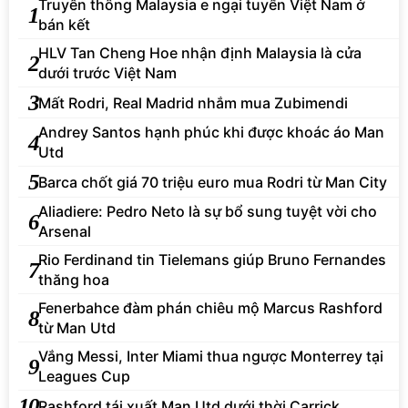
Truyền thông Malaysia e ngại tuyển Việt Nam ở
1
bán kết
HLV Tan Cheng Hoe nhận định Malaysia là cửa
2
dưới trước Việt Nam
3
Mất Rodri, Real Madrid nhắm mua Zubimendi
Andrey Santos hạnh phúc khi được khoác áo Man
4
Utd
5
Barca chốt giá 70 triệu euro mua Rodri từ Man City
Aliadiere: Pedro Neto là sự bổ sung tuyệt vời cho
6
Arsenal
Rio Ferdinand tin Tielemans giúp Bruno Fernandes
7
thăng hoa
Fenerbahce đàm phán chiêu mộ Marcus Rashford
8
từ Man Utd
Vắng Messi, Inter Miami thua ngược Monterrey tại
9
Leagues Cup
10
Rashford tái xuất Man Utd dưới thời Carrick