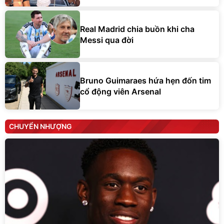
Real Madrid chia buồn khi cha
Messi qua đời
Bruno Guimaraes hứa hẹn đốn tim
cổ động viên Arsenal
CHUYỂN NHƯỢNG