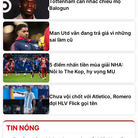
Tottenham cân nhắc chiêu mộ
Balogun
Man Utd vẫn đang trả giá vì những
sai lầm cũ
5 điểm nhấn tiền mùa giải NHA:
Nỗi lo The Kop, hy vọng MU
Chưa vội chốt với Atletico, Romero
đợi HLV Flick gọi tên
TIN NÓNG