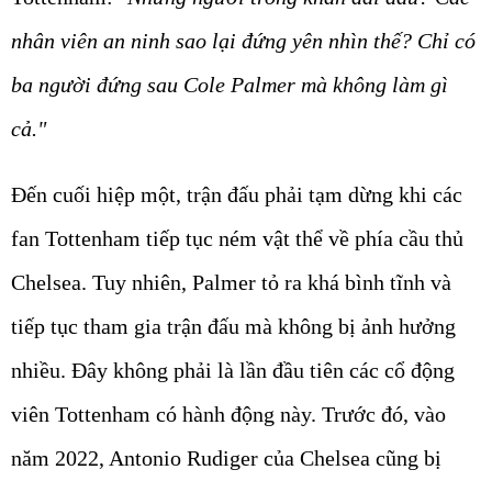
nhân viên an ninh sao lại đứng yên nhìn thế? Chỉ có
ba người đứng sau Cole Palmer mà không làm gì
cả."
Đến cuối hiệp một, trận đấu phải tạm dừng khi các
fan Tottenham tiếp tục ném vật thể về phía cầu thủ
Chelsea. Tuy nhiên, Palmer tỏ ra khá bình tĩnh và
tiếp tục tham gia trận đấu mà không bị ảnh hưởng
nhiều. Đây không phải là lần đầu tiên các cổ động
viên Tottenham có hành động này. Trước đó, vào
năm 2022, Antonio Rudiger của Chelsea cũng bị