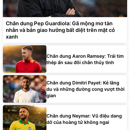
Chân dung Pep Guardiola: Gã mộng mơ tàn
nhẫn và bản giao hưởng bất diệt trên mặt cỏ
xanh
Chân dung Aaron Ramsey: Trái tim
thép ẩn sau đôi chân thủy tinh
Chân dung Dimitri Payet: Kẻ lãng
du và những đường cong vượt thời
gian
Chân dung Neymar: Vũ điệu dang
dở của hoàng tử không ngai