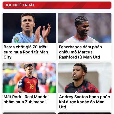
ĐỌC NHIỀU NHẤT
Barca chốt giá 70 triệu
Fenerbahce đàm phán
euro mua Rodri từ Man
chiêu mộ Marcus
City
Rashford từ Man Utd
Mất Rodri, Real Madrid
Andrey Santos hạnh phúc
nhắm mua Zubimendi
khi được khoác áo Man
Utd