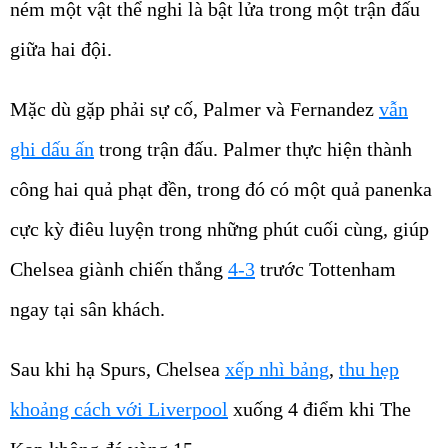
ném một vật thể nghi là bật lửa trong một trận đấu
giữa hai đội.
Mặc dù gặp phải sự cố, Palmer và Fernandez
vẫn
ghi dấu ấn
trong trận đấu. Palmer thực hiện thành
công hai quả phạt đền, trong đó có một quả panenka
cực kỳ điêu luyện trong những phút cuối cùng, giúp
Chelsea giành chiến thắng
4-3
trước Tottenham
ngay tại sân khách.
Sau khi hạ Spurs, Chelsea
xếp nhì bảng
,
thu hẹp
khoảng cách với Liverpool
xuống 4 điểm khi The