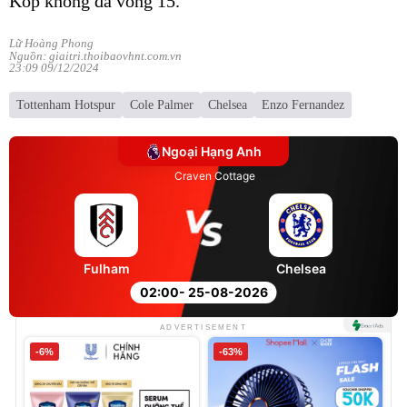
Kop không đá vòng 15.
Lữ Hoàng Phong
Nguồn: giaitri.thoibaovhnt.com.vn
23:09 09/12/2024
Tottenham Hotspur
Cole Palmer
Chelsea
Enzo Fernandez
Ngoại Hạng Anh
Craven Cottage
Fulham
Chelsea
02:00
- 25-08-2026
ADVERTISEMENT
-6%
-63%