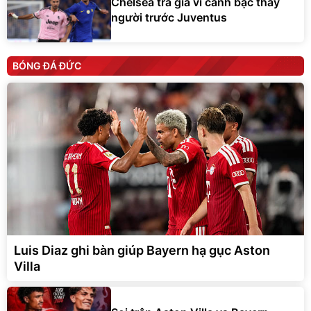
Chelsea trả giá vì canh bạc thay
người trước Juventus
BÓNG ĐÁ ĐỨC
Luis Diaz ghi bàn giúp Bayern hạ gục Aston
Villa