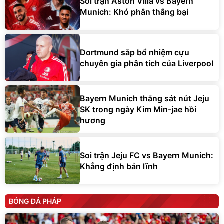
Soi trận Aston Villa vs Bayern
Munich: Khó phân thắng bại
Dortmund sắp bổ nhiệm cựu
chuyên gia phân tích của Liverpool
Bayern Munich thắng sát nút Jeju
SK trong ngày Kim Min-jae hồi
hương
Soi trận Jeju FC vs Bayern Munich:
Khẳng định bản lĩnh
BÓNG ĐÁ PHÁP