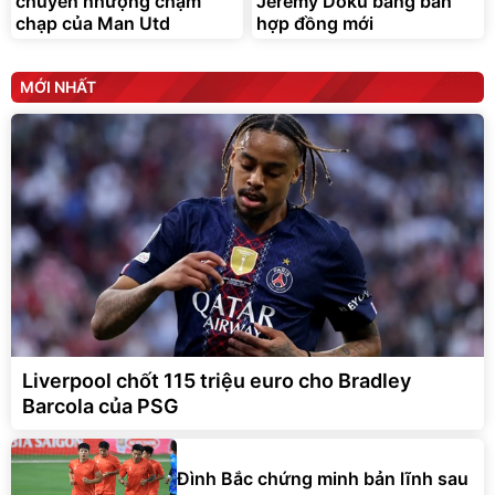
chuyển nhượng chậm
Jeremy Doku bằng bản
chạp của Man Utd
hợp đồng mới
MỚI NHẤT
Liverpool chốt 115 triệu euro cho Bradley
Barcola của PSG
Đình Bắc chứng minh bản lĩnh sau