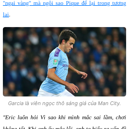
"ngai vàng" mà ngôi sao Pique để lại trong tương
lai
.
Garcia là viên ngọc thô sáng giá của Man City.
"Eric luôn hỏi Vì sao khi mình mắc sai lầm, chơi
không tốt. Khi anh ấy mắc lỗi, anh ta hiểu ra vấn đề