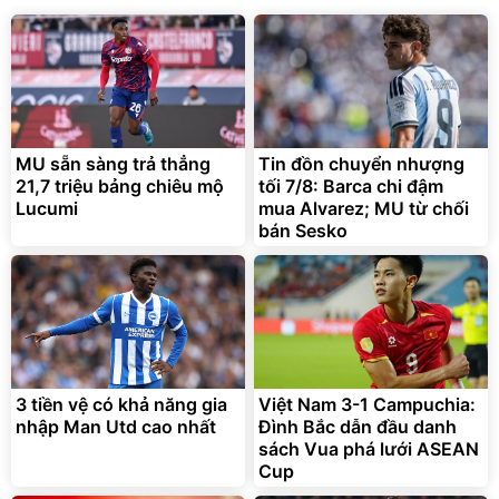
MU sẵn sàng trả thẳng
Tin đồn chuyển nhượng
21,7 triệu bảng chiêu mộ
tối 7/8: Barca chi đậm
Lucumi
mua Alvarez; MU từ chối
bán Sesko
3 tiền vệ có khả năng gia
Việt Nam 3-1 Campuchia:
nhập Man Utd cao nhất
Đình Bắc dẫn đầu danh
sách Vua phá lưới ASEAN
Cup