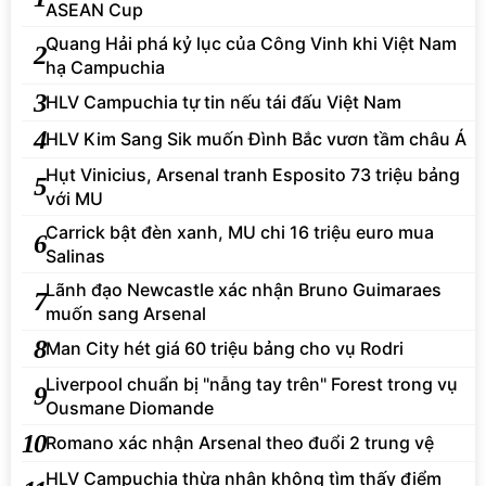
ASEAN Cup
Quang Hải phá kỷ lục của Công Vinh khi Việt Nam
2
hạ Campuchia
3
HLV Campuchia tự tin nếu tái đấu Việt Nam
4
HLV Kim Sang Sik muốn Đình Bắc vươn tầm châu Á
Hụt Vinicius, Arsenal tranh Esposito 73 triệu bảng
5
với MU
Carrick bật đèn xanh, MU chi 16 triệu euro mua
6
Salinas
Lãnh đạo Newcastle xác nhận Bruno Guimaraes
7
muốn sang Arsenal
8
Man City hét giá 60 triệu bảng cho vụ Rodri
Liverpool chuẩn bị "nẫng tay trên" Forest trong vụ
9
Ousmane Diomande
10
Romano xác nhận Arsenal theo đuổi 2 trung vệ
HLV Campuchia thừa nhận không tìm thấy điểm