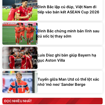
Đình Bắc lập cú đúp, Việt Nam đi
tiếp vào bán kết ASEAN Cup 2026
Đình Bắc chứng minh bản lĩnh sau
cú sốc bị thay sớm
Luis Diaz ghi bàn giúp Bayern hạ
gục Aston Villa
Tuyến giữa Man Utd có thể lột xác
nhờ 'mỏ neo' Sander Berge
ĐỌC NHIỀU NHẤT