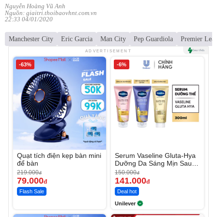
Nguyễn Hoàng Vũ Anh
Nguồn: giaitri.thoibaovhnt.com.vn
22:33 04/01/2020
Manchester City
Eric Garcia
Man City
Pep Guardiola
Premier Lea
ADVERTISEMENT
-63%
-6%
Quạt tích điện kẹp bàn mini
Serum Vaseline Gluta-Hya
để bàn
Dưỡng Da Sáng Mịn Sau 7
Ngày
219.000
150.000
đ
đ
79.000
141.000
đ
đ
Flash Sale
Deal hot
Unilever