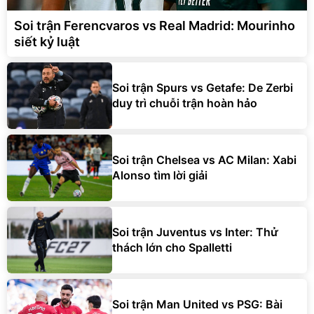
Soi trận Ferencvaros vs Real Madrid: Mourinho
siết kỷ luật
Soi trận Spurs vs Getafe: De Zerbi
duy trì chuỗi trận hoàn hảo
Soi trận Chelsea vs AC Milan: Xabi
Alonso tìm lời giải
Soi trận Juventus vs Inter: Thử
thách lớn cho Spalletti
Soi trận Man United vs PSG: Bài