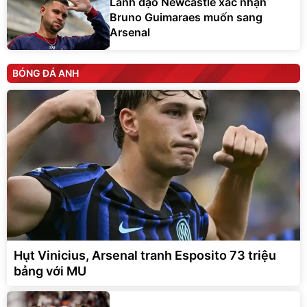
Lãnh đạo Newcastle xác nhận
Bruno Guimaraes muốn sang
Arsenal
BÓNG ĐÁ ANH
Hụt Vinicius, Arsenal tranh Esposito 73 triệu
bảng với MU