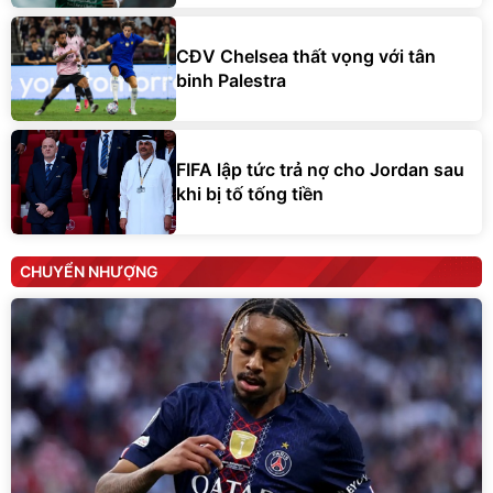
CĐV Chelsea thất vọng với tân
binh Palestra
FIFA lập tức trả nợ cho Jordan sau
khi bị tố tống tiền
CHUYỂN NHƯỢNG