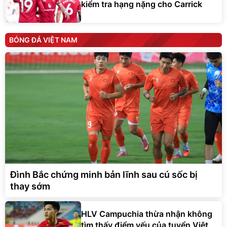
kiểm tra hạng nặng cho Carrick
BÓNG ĐÁ VIỆT NAM
Đình Bắc chứng minh bản lĩnh sau cú sốc bị
thay sớm
HLV Campuchia thừa nhận không
tìm thấy điểm yếu của tuyển Việt