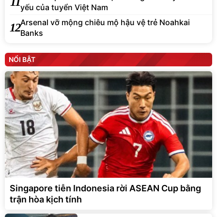
11
yếu của tuyển Việt Nam
Arsenal vỡ mộng chiêu mộ hậu vệ trẻ Noahkai
12
Banks
NỔI BẬT
Singapore tiễn Indonesia rời ASEAN Cup bằng
trận hòa kịch tính