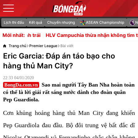
Lịch thi đấu
Kết quả
Chuyển nhượng
ASEAN Championship
N
HLV Campuchia thừa nhận không tìm thấy điểm yếu của t
Mới nhất:
Trang chủ
Premier League
Bài viết
Eric Garcia: Đáp án táo bạo cho
hàng thủ Man City?
22:33 04/01/2020
Sao mai người Tây Ban Nha hoàn toàn
BongDa.com.vn
có thể là lời giải rất sáng nước dành cho đoàn quân
Pep Guardiola.
Cơn khủng hoảng hàng thủ Man City đang khiến
Pep Guardiola đau đầu. Bộ đôi trung vệ bất đắc dĩ
Nicolas Otamendi và Fernandinho chắc chắn không