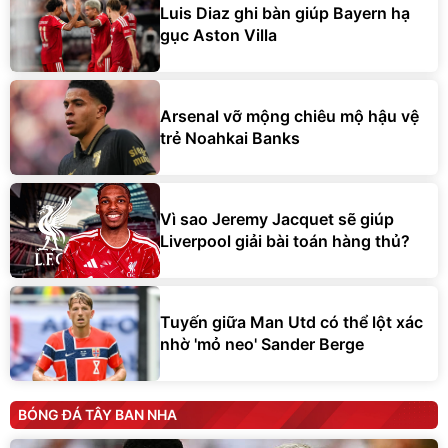
Luis Diaz ghi bàn giúp Bayern hạ
gục Aston Villa
Arsenal vỡ mộng chiêu mộ hậu vệ
trẻ Noahkai Banks
Vì sao Jeremy Jacquet sẽ giúp
Liverpool giải bài toán hàng thủ?
Tuyến giữa Man Utd có thể lột xác
nhờ 'mỏ neo' Sander Berge
BÓNG ĐÁ TÂY BAN NHA