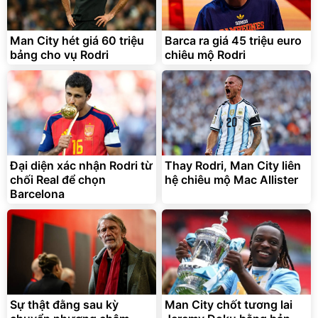
Man City hét giá 60 triệu
Barca ra giá 45 triệu euro
bảng cho vụ Rodri
chiêu mộ Rodri
Bạt phủ xe ô tô cao cấp,
Xe đạp điện trợ lực G-
tráng nhôm 03 lớp
Force C14 gấp gọn bỏ cốp
tiện lợi
Đại diện xác nhận Rodri từ
Thay Rodri, Man City liên
392.000
9.900.000
đ
đ
325.000
7.092.000
chối Real để chọn
đ
hệ chiêu mộ Mac Allister
đ
Barcelona
Đã bán nhiều
Đang xem nhiều
G-FORCE VIETNA
Sự thật đằng sau kỳ
Man City chốt tương lai