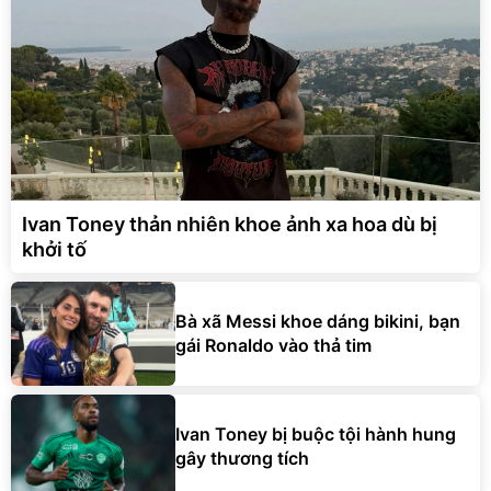
Ivan Toney thản nhiên khoe ảnh xa hoa dù bị
khởi tố
Bà xã Messi khoe dáng bikini, bạn
gái Ronaldo vào thả tim
Ivan Toney bị buộc tội hành hung
gây thương tích