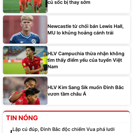
cú sốc bị thay sớm
Newcastle từ chối bán Lewis Hall,
MU lo khủng hoảng cánh trái
HLV Campuchia thừa nhận không
tìm thấy điểm yếu của tuyển Việt
Nam
HLV Kim Sang Sik muốn Đình Bắc
vươn tầm châu Á
TIN NÓNG
Lập cú đúp, Đình Bắc độc chiếm Vua phá lưới
1