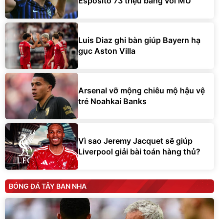
Esposito 73 triệu bảng với MU
Luis Diaz ghi bàn giúp Bayern hạ
gục Aston Villa
Arsenal vỡ mộng chiêu mộ hậu vệ
trẻ Noahkai Banks
Vì sao Jeremy Jacquet sẽ giúp
Liverpool giải bài toán hàng thủ?
BÓNG ĐÁ TÂY BAN NHA