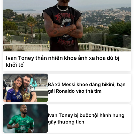
Ivan Toney thản nhiên khoe ảnh xa hoa dù bị
khởi tố
Bà xã Messi khoe dáng bikini, bạn
gái Ronaldo vào thả tim
Ivan Toney bị buộc tội hành hung
gây thương tích