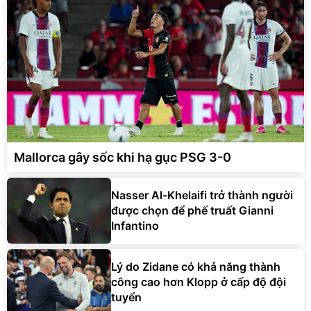
Mallorca gây sốc khi hạ gục PSG 3-0
Nasser Al-Khelaifi trở thành người
được chọn để phế truất Gianni
Infantino
Lý do Zidane có khả năng thành
công cao hơn Klopp ở cấp độ đội
tuyển