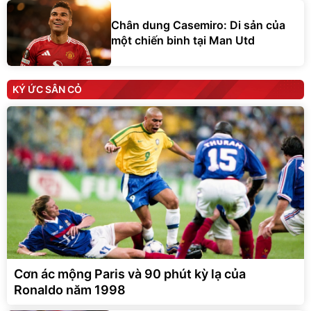
Chân dung Casemiro: Di sản của
một chiến binh tại Man Utd
KÝ ỨC SÂN CỎ
Cơn ác mộng Paris và 90 phút kỳ lạ của
Ronaldo năm 1998