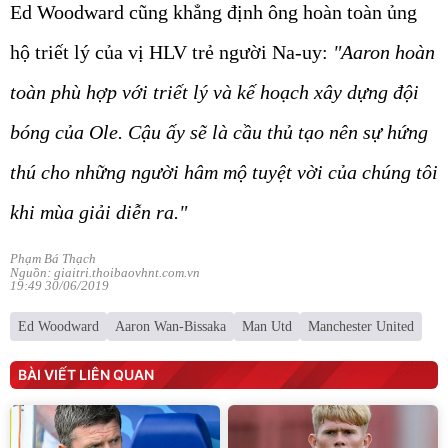
Ed Woodward cũng khẳng định ông hoàn toàn ủng
hộ triết lý của vị HLV trẻ người Na-uy:
"Aaron hoàn
toàn phù hợp với triết lý và kế hoạch xây dựng đội
bóng của Ole. Cậu ấy sẽ là cầu thủ tạo nên sự hứng
thú cho những người hâm mộ tuyệt vời của chúng tôi
khi mùa giải diễn ra."
Phạm Bá Thạch
Nguồn: giaitri.thoibaovhnt.com.vn
19:49 30/06/2019
Ed Woodward
Aaron Wan-Bissaka
Man Utd
Manchester United
BÀI VIẾT LIÊN QUAN