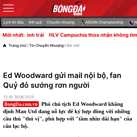
Lịch thi đấu
Kết quả
Chuyển nhượng
ASEAN Championship
N
HLV Campuchia thừa nhận không tìm thấy điểm yếu của
Mới nhất:
Trang chủ
Tin Chuyển Nhượng
Bài viết
Ed Woodward gửi mail nội bộ, fan
Quỷ đỏ sướng rơn người
19:49 30/06/2019
Phó chủ tịch Ed Woodward khẳng
BongDa.com.vn
định Man Utd đang nỗ lực để ký hợp đồng với những
cầu thủ "thú vị", phù hợp với "tầm nhìn dài hạn" của
câu lạc bộ.