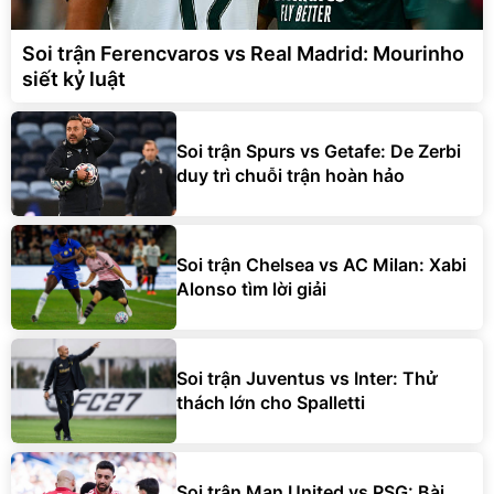
Soi trận Ferencvaros vs Real Madrid: Mourinho
siết kỷ luật
Soi trận Spurs vs Getafe: De Zerbi
duy trì chuỗi trận hoàn hảo
Soi trận Chelsea vs AC Milan: Xabi
Alonso tìm lời giải
Soi trận Juventus vs Inter: Thử
thách lớn cho Spalletti
Soi trận Man United vs PSG: Bài