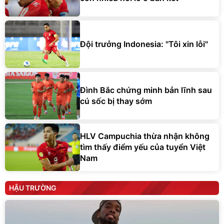
Đội trưởng Indonesia: "Tôi xin lỗi"
Đình Bắc chứng minh bản lĩnh sau
cú sốc bị thay sớm
HLV Campuchia thừa nhận không
tìm thấy điểm yếu của tuyển Việt
Nam
HẬU TRƯỜNG