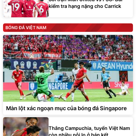
kiểm tra hạng nặng cho Carrick
BÓNG ĐÁ VIỆT NAM
Màn lột xác ngoạn mục của bóng đá Singapore
Thắng Campuchia, tuyển Việt Nam
còn nhiều nỗi lo ở bán kết