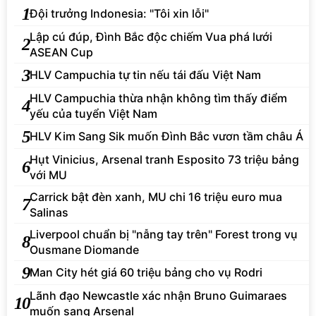
1
Đội trưởng Indonesia: "Tôi xin lỗi"
Lập cú đúp, Đình Bắc độc chiếm Vua phá lưới
2
ASEAN Cup
3
HLV Campuchia tự tin nếu tái đấu Việt Nam
HLV Campuchia thừa nhận không tìm thấy điểm
4
yếu của tuyển Việt Nam
5
HLV Kim Sang Sik muốn Đình Bắc vươn tầm châu Á
Hụt Vinicius, Arsenal tranh Esposito 73 triệu bảng
6
với MU
Carrick bật đèn xanh, MU chi 16 triệu euro mua
7
Salinas
Liverpool chuẩn bị "nẫng tay trên" Forest trong vụ
8
Ousmane Diomande
9
Man City hét giá 60 triệu bảng cho vụ Rodri
Lãnh đạo Newcastle xác nhận Bruno Guimaraes
10
muốn sang Arsenal