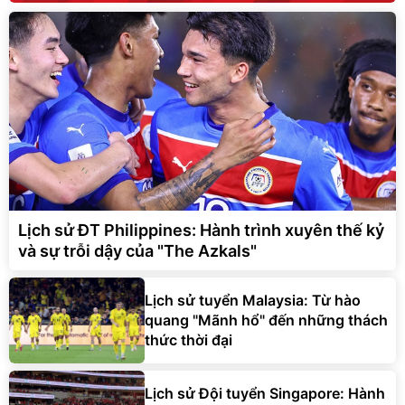
Lịch sử ĐT Philippines: Hành trình xuyên thế kỷ
và sự trỗi dậy của "The Azkals"
Lịch sử tuyển Malaysia: Từ hào
quang "Mãnh hổ" đến những thách
thức thời đại
Lịch sử Đội tuyển Singapore: Hành