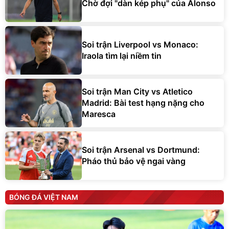
Chờ đợi "dàn kép phụ" của Alonso
Soi trận Liverpool vs Monaco:
Iraola tìm lại niềm tin
Soi trận Man City vs Atletico
Madrid: Bài test hạng nặng cho
Maresca
Soi trận Arsenal vs Dortmund:
Pháo thủ bảo vệ ngai vàng
BÓNG ĐÁ VIỆT NAM