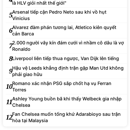
là HLV giỏi nhất thế giới"
Arsenal tiếp cận Pedro Neto sau khi vồ hụt
5
Vinicius
Alvarez đàm phán tương lai, Atletico kiên quyết
6
cản Barca
2.000 người vây kín đám cưới vì nhầm cô dâu là vợ
7
Ronaldo
8
Liverpool liên tiếp thua ngược, Van Dijk lên tiếng
Hậu vệ Leeds khẳng định trận gặp Man Utd không
9
phải giao hữu
Romano xác nhận PSG sắp chốt hạ vụ Ferran
10
Torres
Ashley Young buồn bã khi thấy Welbeck gia nhập
11
Chelsea
Fan Chelsea muốn tống khứ Adarabioyo sau trận
12
hòa tại Malaysia