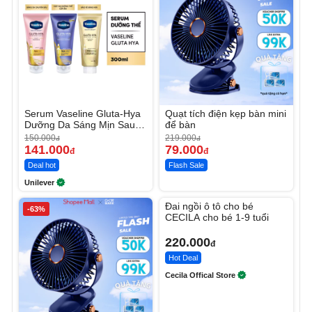
Serum Vaseline Gluta-Hya
Quạt tích điện kẹp bàn mini
Dưỡng Da Sáng Mịn Sau 7
để bàn
Ngày
150.000
219.000
đ
đ
141.000
79.000
đ
đ
Deal hot
Flash Sale
Unilever
Unmute
Đai ngồi ô tô cho bé
-63%
CECILA cho bé 1-9 tuổi
220.000
đ
Hot Deal
Cecila Offical Store