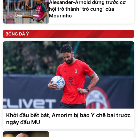
Alexander-Arnold đứng trước cơ
hội trở thành ''trò cưng'' của
Mourinho
BÓNG ĐÁ Ý
Khởi đầu bết bát, Amorim bị báo Ý chê bai trước
ngày đấu MU