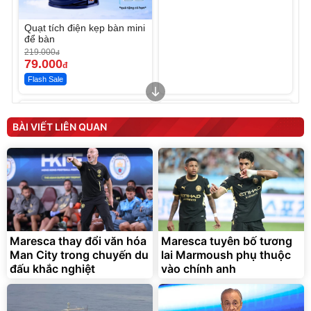
Quạt tích điện kẹp bàn mini
để bàn
219.000
đ
79.000
đ
Flash Sale
Unmute
Unmute
Sữa dưỡng thể nâng tông
Robot Hút Bụi Lau Nhà -
tức thì Vaseline Body
D2-001 - Thông Minh
BÀI VIẾT LIÊN QUAN
190.000
3.000.000
đ
đ
138.330
2.200.000
đ
đ
Discount
Flash Sale
Unmute
Vali Bamozo Khung Nhôm
9066 Size 20/24/28 Cao
Cấp
1.000.000
đ
825.000
Maresca thay đổi văn hóa
Maresca tuyên bố tương
đ
Man City trong chuyến du
lai Marmoush phụ thuộc
Flash Sale
đấu khắc nghiệt
vào chính anh