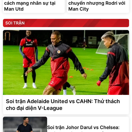
cách mạng nhân sự tại
chuyển nhượng Rodri với
Man Utd
Man City
SOI TRẬN
Soi trận Adelaide United vs CAHN: Thử thách
cho đại diện V-League
Soi trận Johor Darul vs Chelsea: