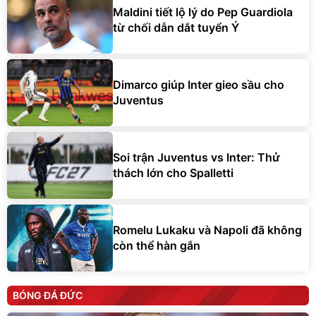
Maldini tiết lộ lý do Pep Guardiola
từ chối dẫn dắt tuyển Ý
Dimarco giúp Inter gieo sầu cho
Juventus
Soi trận Juventus vs Inter: Thử
thách lớn cho Spalletti
Romelu Lukaku và Napoli đã không
còn thể hàn gắn
BÓNG ĐÁ ĐỨC