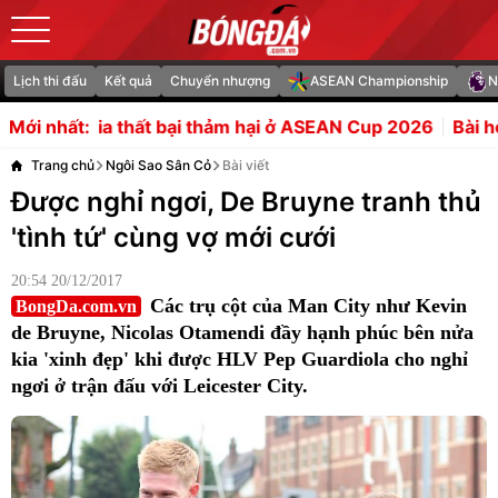
Lịch thi đấu
Kết quả
Chuyển nhượng
ASEAN Championship
N
thảm hại ở ASEAN Cup 2026
Bài học từ trận PSG là chìa k
Mới nhất:
Trang chủ
Ngôi Sao Sân Cỏ
Bài viết
Được nghỉ ngơi, De Bruyne tranh thủ
'tình tứ' cùng vợ mới cưới
20:54 20/12/2017
Các trụ cột của Man City như Kevin
BongDa.com.vn
de Bruyne, Nicolas Otamendi đầy hạnh phúc bên nửa
kia 'xinh đẹp' khi được HLV Pep Guardiola cho nghỉ
ngơi ở trận đấu với Leicester City.