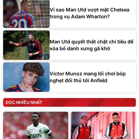
Vì sao Man Utd vượt mặt Chelsea
trong vụ Adam Wharton?
Man Utd quyết thắt chặt chi tiêu để
xóa bỏ danh xưng gã khờ
Victor Munoz mang lối chơi bóp
nghẹt đối thủ tới Anfield
ĐỌC NHIỀU NHẤT