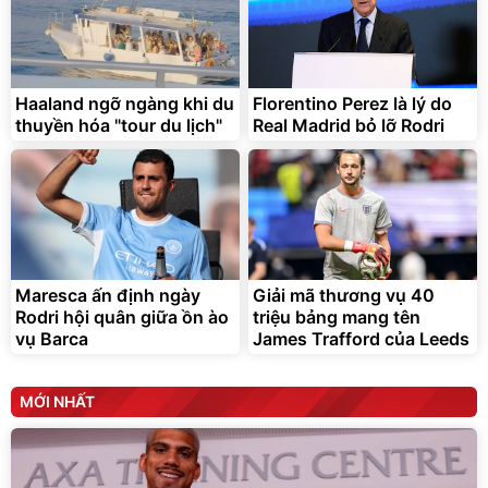
Lót ghế ôtô, nâng lưng
chống nóng giúp thoải mái
trong di chuyển
295.000
Haaland ngỡ ngàng khi du
Florentino Perez là lý do
đ
thuyền hóa "tour du lịch"
Real Madrid bỏ lỡ Rodri
Đã bán nhiều
Maresca ấn định ngày
Giải mã thương vụ 40
Rodri hội quân giữa ồn ào
triệu bảng mang tên
vụ Barca
James Trafford của Leeds
MỚI NHẤT