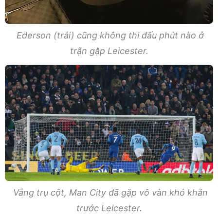
Ederson (trái) cũng không thi đấu phút nào ở
trận gặp Leicester.
Vắng trụ cột, Man City đã gặp vô vàn khó khăn
trước Leicester.