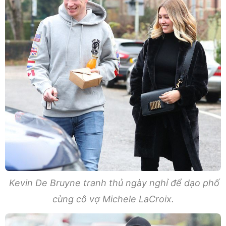
Kevin De Bruyne tranh thủ ngày nghỉ để dạo phố
cùng cô vợ Michele LaCroix.