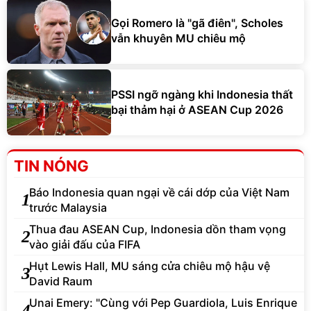
Gọi Romero là "gã điên", Scholes
vẫn khuyên MU chiêu mộ
PSSI ngỡ ngàng khi Indonesia thất
bại thảm hại ở ASEAN Cup 2026
TIN NÓNG
Báo Indonesia quan ngại về cái dớp của Việt Nam
1
trước Malaysia
Thua đau ASEAN Cup, Indonesia dồn tham vọng
2
vào giải đấu của FIFA
Hụt Lewis Hall, MU sáng cửa chiêu mộ hậu vệ
3
David Raum
Unai Emery: "Cùng với Pep Guardiola, Luis Enrique
4