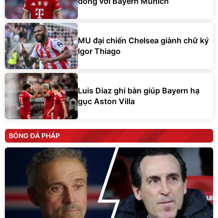
đồng với Bayern Munich
MU đại chiến Chelsea giành chữ ký
Igor Thiago
Luis Diaz ghi bàn giúp Bayern hạ
gục Aston Villa
BÓNG ĐÁ PHÁP