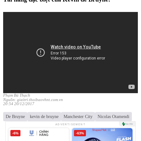
Phạm Bá Thạch
Nguồn: giaitri.thoibaovhnt.com.vn
20:54 20/12/2017
De Bruyne
kevin de bruyne
Manchester City
Nicolas Otamendi
ADVERTISEMENT
-6%
-63%