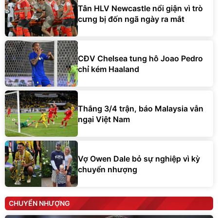
Tân HLV Newcastle nổi giận vì trò
cưng bị đốn ngã ngày ra mắt
CĐV Chelsea tung hô Joao Pedro
chỉ kém Haaland
Thắng 3/4 trận, báo Malaysia vẫn
ngại Việt Nam
Vợ Owen Dale bỏ sự nghiệp vì kỳ
chuyển nhượng
CHUYỂN NHƯỢNG