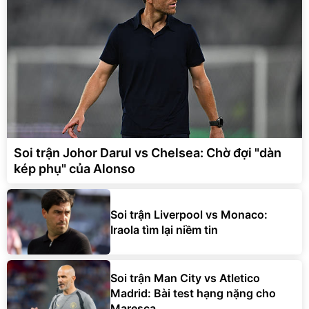
Soi trận Johor Darul vs Chelsea: Chờ đợi "dàn
kép phụ" của Alonso
Soi trận Liverpool vs Monaco:
Iraola tìm lại niềm tin
Soi trận Man City vs Atletico
Madrid: Bài test hạng nặng cho
Maresca