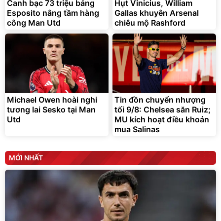
295.000
Canh bạc 73 triệu bảng
Hụt Vinicius, William
đ
Esposito nâng tầm hàng
Gallas khuyên Arsenal
Đã bán nhiều
công Man Utd
chiêu mộ Rashford
Michael Owen hoài nghi
Tin đồn chuyển nhượng
tương lai Sesko tại Man
tối 9/8: Chelsea săn Ruiz;
Utd
MU kích hoạt điều khoản
mua Salinas
MỚI NHẤT