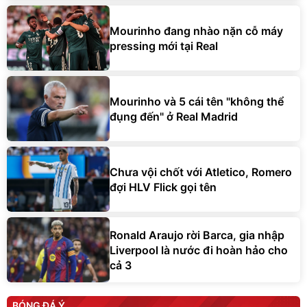
Mourinho đang nhào nặn cỗ máy
pressing mới tại Real
Mourinho và 5 cái tên "không thể
đụng đến" ở Real Madrid
Chưa vội chốt với Atletico, Romero
đợi HLV Flick gọi tên
Ronald Araujo rời Barca, gia nhập
Liverpool là nước đi hoàn hảo cho
cả 3
BÓNG ĐÁ Ý