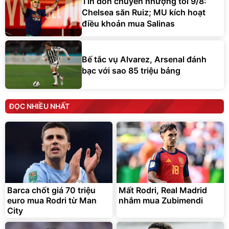
Tin đồn chuyển nhượng tối 9/8:
Chelsea săn Ruiz; MU kích hoạt
điều khoản mua Salinas
Bế tắc vụ Alvarez, Arsenal đánh
bạc với sao 85 triệu bảng
ĐỌC NHIỀU NHẤT
Barca chốt giá 70 triệu
Mất Rodri, Real Madrid
euro mua Rodri từ Man
nhắm mua Zubimendi
City