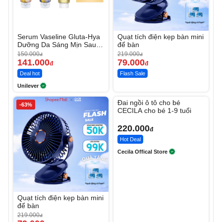
Serum Vaseline Gluta-Hya
Quạt tích điện kẹp bàn mini
Dưỡng Da Sáng Mịn Sau 7
để bàn
Ngày
150.000
219.000
đ
đ
141.000
79.000
đ
đ
Deal hot
Flash Sale
Unilever
Unmute
Đai ngồi ô tô cho bé
-63%
CECILA cho bé 1-9 tuổi
220.000
đ
Hot Deal
Cecila Offical Store
Quạt tích điện kẹp bàn mini
để bàn
219.000
đ