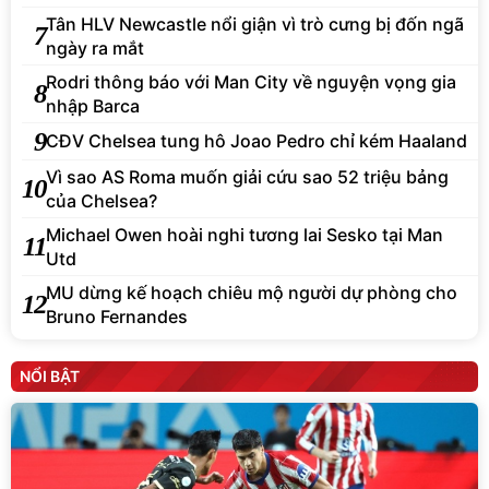
Tân HLV Newcastle nổi giận vì trò cưng bị đốn ngã
7
ngày ra mắt
Rodri thông báo với Man City về nguyện vọng gia
8
nhập Barca
9
CĐV Chelsea tung hô Joao Pedro chỉ kém Haaland
Vì sao AS Roma muốn giải cứu sao 52 triệu bảng
10
của Chelsea?
Michael Owen hoài nghi tương lai Sesko tại Man
11
Utd
MU dừng kế hoạch chiêu mộ người dự phòng cho
12
Bruno Fernandes
NỔI BẬT