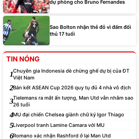
dự phòng cho Bruno Fernandes
Sao Bolton nhận thẻ đỏ vì đấm đối
thủ 17 tuổi
TIN NÓNG
Chuyên gia Indonesia dè chừng ghế dự bị của ĐT
1
Việt Nam
2
Bán kết ASEAN Cup 2026 quy tụ đủ 4 nhà vô địch
Tielemans ra mắt ấn tượng, Man Utd vẫn nhắm sao
3
26 tuổi
4
MU đại chiến Chelsea giành chữ ký Igor Thiago
5
Liverpool tranh Lamine Camara với MU
6
Romano xác nhận Rashford ở lại Man Utd