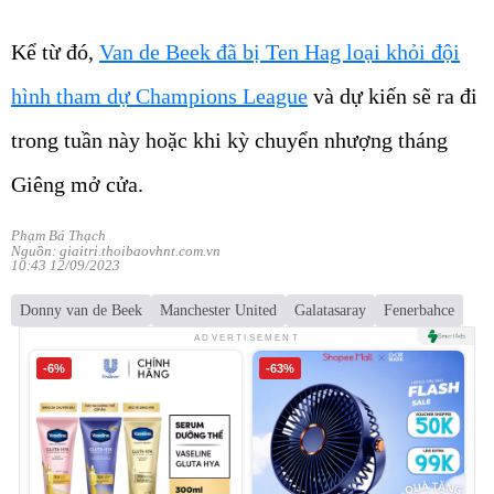
Kể từ đó,
Van de Beek đã bị Ten Hag loại khỏi đội
hình tham dự Champions League
và dự kiến sẽ ra đi
trong tuần này hoặc khi kỳ chuyển nhượng tháng
Giêng mở cửa.
Phạm Bá Thạch
Nguồn: giaitri.thoibaovhnt.com.vn
10:43 12/09/2023
Donny van de Beek
Manchester United
Galatasaray
Fenerbahce
ADVERTISEMENT
-6%
-63%