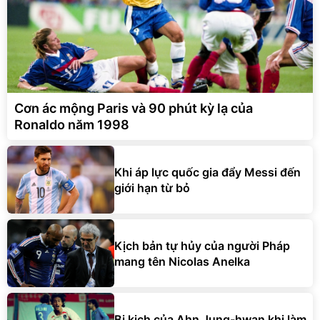
Cơn ác mộng Paris và 90 phút kỳ lạ của
Ronaldo năm 1998
Khi áp lực quốc gia đẩy Messi đến
giới hạn từ bỏ
Kịch bản tự hủy của người Pháp
mang tên Nicolas Anelka
Bi kịch của Ahn Jung-hwan khi làm