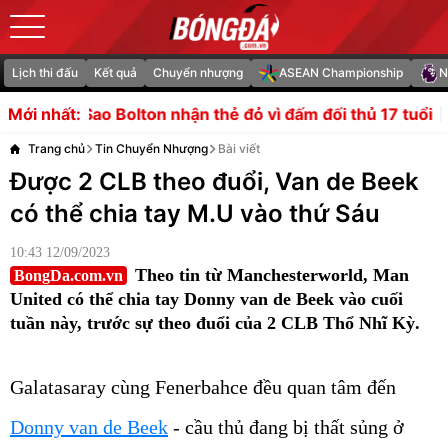
Lịch thi đấu
Kết quả
Chuyển nhượng
ASEAN Championship
N
nhận thẻ đỏ vì đấm đối thủ 17 tuổi
Man City săn ngọc quý 
Mới nhất:
Trang chủ
Tin Chuyển Nhượng
Bài viết
Được 2 CLB theo đuổi, Van de Beek
có thể chia tay M.U vào thứ Sáu
10:43 12/09/2023
Theo tin từ Manchesterworld, Man
BongDa.com.vn
United có thể chia tay Donny van de Beek vào cuối
tuần này, trước sự theo đuổi của 2 CLB Thổ Nhĩ Kỳ.
Galatasaray cùng Fenerbahce đều quan tâm đến
Donny van de Beek
- cầu thủ đang bị thất sủng ở