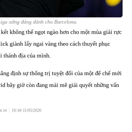
Liga xứng đáng dành cho Barcelona.
 kết không thể ngọt ngào hơn cho một mùa giải rực
lick giành lấy ngai vàng theo cách thuyết phục
ại thánh địa của mình.
hẳng định sự thống trị tuyệt đối của một đế chế mới
id bây giờ còn đang mải mê giải quyết những vấn
m.vn
16:44 11/05/2026