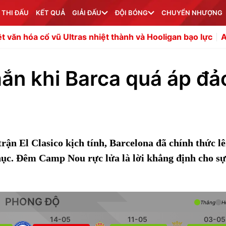
 THI ĐẤU
KẾT QUẢ
GIẢI ĐẤU
ĐỘI BÓNG
CHUYỂN NHƯỢNG
vũ Ultras nhiệt thành và Hooligan bạo lực
Ally McCoist n
ắn khi Barca quá áp đả
rận El Clasico kịch tính, Barcelona đã chính thức lê
ục. Đêm Camp Nou rực lửa là lời khẳng định cho sự
PHONG ĐỘ
Thắng
H
14-05
11-05
03-05