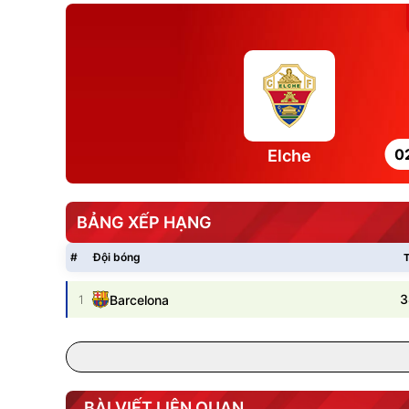
0
Elche
BẢNG XẾP HẠNG
#
Đội bóng
T
3
1
Barcelona
BÀI VIẾT LIÊN QUAN