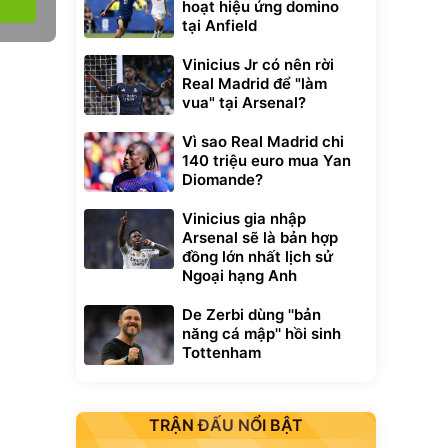
hoạt hiệu ứng domino
tại Anfield
Vinicius Jr có nên rời
Real Madrid để "làm
vua" tại Arsenal?
Vì sao Real Madrid chi
140 triệu euro mua Yan
Diomande?
Vinicius gia nhập
Arsenal sẽ là bản hợp
đồng lớn nhất lịch sử
Ngoại hạng Anh
De Zerbi dùng ''bản
năng cá mập'' hồi sinh
Tottenham
TRẬN ĐẤU NỔI BẬT