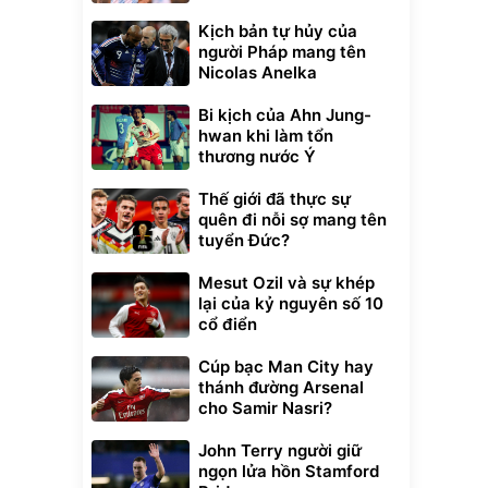
Kịch bản tự hủy của
người Pháp mang tên
Nicolas Anelka
Bi kịch của Ahn Jung-
hwan khi làm tổn
thương nước Ý
Thế giới đã thực sự
quên đi nỗi sợ mang tên
tuyển Đức?
Mesut Ozil và sự khép
lại của kỷ nguyên số 10
cổ điển
Cúp bạc Man City hay
thánh đường Arsenal
cho Samir Nasri?
John Terry người giữ
ngọn lửa hồn Stamford