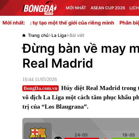
MỚI NHẤT
ASEAN CUP 2026
LỊCH
tự tạo một thế giới của riêng mình
Phân biệt văn hóa cổ 
Mới nhất:
Trang chủ
La Liga
Bài viết
Đừng bàn về may m
Real Madrid
16:44 11/05/2026
Hủy diệt Real Madrid trong t
BongDa.com.vn
vô địch La Liga một cách tâm phục khẩu ph
trị của “Los Blaugrana”.
24-05
18-05