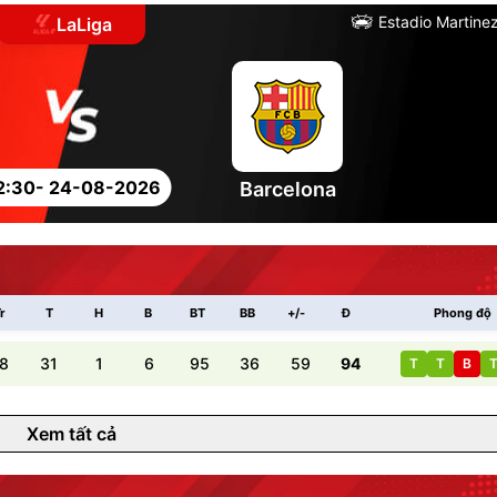
Estadio Martinez
LaLiga
2:30
- 24-08-2026
Barcelona
r
T
H
B
BT
BB
+/-
Đ
Phong độ
8
31
1
6
95
36
59
94
T
T
B
Xem tất cả