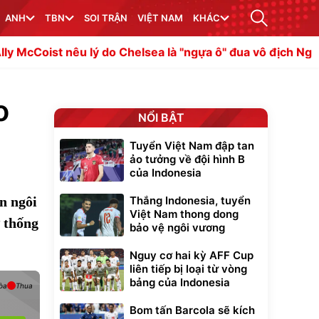
ANH
TBN
SOI TRẬN
VIỆT NAM
KHÁC
êu lý do Chelsea là "ngựa ô" đua vô địch Ngoại hạng Anh
o
NỔI BẬT
Tuyển Việt Nam đập tan
ảo tưởng về đội hình B
của Indonesia
n ngôi
Thắng Indonesia, tuyển
Việt Nam thong dong
 thống
bảo vệ ngôi vương
Nguy cơ hai kỳ AFF Cup
liên tiếp bị loại từ vòng
bảng của Indonesia
òa
Thua
Bom tấn Barcola sẽ kích