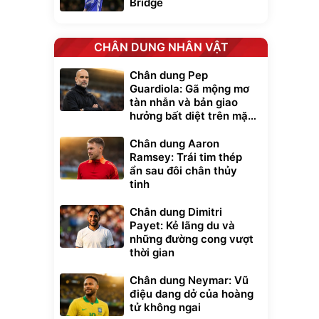
Bridge
CHÂN DUNG NHÂN VẬT
Chân dung Pep
Guardiola: Gã mộng mơ
tàn nhẫn và bản giao
hưởng bất diệt trên mặt
cỏ xanh
Chân dung Aaron
Ramsey: Trái tim thép
ẩn sau đôi chân thủy
tinh
Chân dung Dimitri
Payet: Kẻ lãng du và
những đường cong vượt
thời gian
Chân dung Neymar: Vũ
điệu dang dở của hoàng
tử không ngai