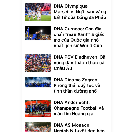
DNA Olympique
Marseille: Ngôi sao vàng
bất tử của bóng đá Pháp
DNA Curacao: Cơn địa
chấn "màu Xanh" & giấc
mơ của Quốc gia nhỏ
nhất lịch sử World Cup
DNA PSV Eindhoven: Gã
nông dân thách thức cả
Châu Âu
DNA Dinamo Zagreb:
Phong thái quý tộc và
tinh thần đường phố
DNA Anderlecht:
Champagne Football và
màu tím Hoàng gia
DNA AS Monaco:
Nghịch lý tuyệt đẹp bên