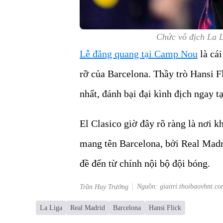
Chức vô địch La 
Lễ đăng quang tại Camp Nou
là cái
rỡ của Barcelona. Thầy trò Hansi F
nhất, đánh bại đại kình địch ngay t
El Clasico giờ đây rõ ràng là nơi k
mang tên Barcelona, bởi Real Madr
đề đến từ chính nội bộ đội bóng.
Nguồn: giaitri.thoibaovhnt.co
Trần Huy Trưởng
La Liga
Real Madrid
Barcelona
Hansi Flick