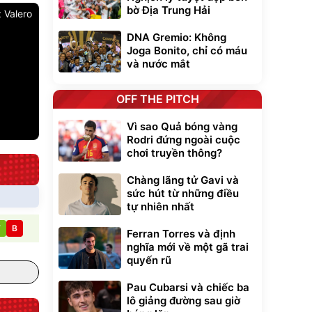
bờ Địa Trung Hải
 Valero
DNA Gremio: Không
Joga Bonito, chỉ có máu
và nước mắt
OFF THE PITCH
Vì sao Quả bóng vàng
Rodri đứng ngoài cuộc
chơi truyền thông?
Chàng lãng tử Gavi và
sức hút từ những điều
tự nhiên nhất
T
B
Ferran Torres và định
nghĩa mới về một gã trai
quyến rũ
Pau Cubarsi và chiếc ba
lô giảng đường sau giờ