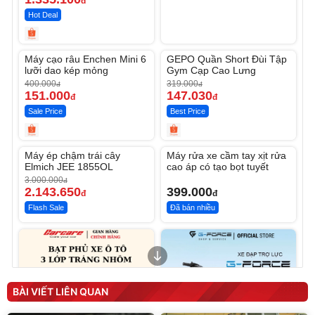
đ
Hot Deal
Unmute
Unmute
Máy cạo râu Enchen Mini 6
GEPO Quần Short Đùi Tập
-62%
-53%
lưỡi dao kép mỏng
Gym Cạp Cao Lưng
400.000
319.000
đ
đ
151.000
147.030
đ
đ
Sale Price
Best Price
Unmute
Unmute
Máy ép chậm trái cây
Máy rửa xe cầm tay xịt rửa
-28%
Elmich JEE 1855OL
cao áp có tạo bọt tuyết
3.000.000
đ
2.143.650
399.000
đ
đ
Flash Sale
Đã bán nhiều
BÀI VIẾT LIÊN QUAN