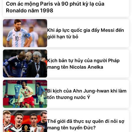
Cơn ác mộng Paris và 90 phút kỳ lạ của
Ronaldo năm 1998
Khi áp lực quốc gia đẩy Messi đến
giới hạn từ bỏ
Kịch bản tự hủy của người Pháp
mang tên Nicolas Anelka
Bi kịch của Ahn Jung-hwan khi làm
tổn thương nước Ý
Thế giới đã thực sự quên đi nỗi sợ
mang tên tuyển Đức?