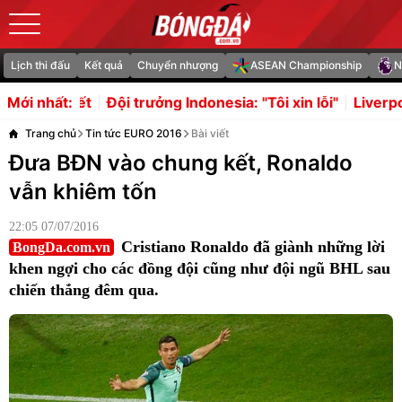
Lịch thi đấu
Kết quả
Chuyển nhượng
ASEAN Championship
N
 trưởng Indonesia: "Tôi xin lỗi"
Liverpool chốt 115 triệu
Mới nhất:
Trang chủ
Tin tức EURO 2016
Bài viết
Đưa BĐN vào chung kết, Ronaldo
vẫn khiêm tốn
22:05 07/07/2016
Cristiano Ronaldo đã giành những lời
BongDa.com.vn
khen ngợi cho các đồng đội cũng như đội ngũ BHL sau
chiến thắng đêm qua.