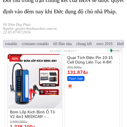
Đối thủ trong trận chung kết của BĐN sẽ được quyết
định vào đêm nay khi Đức đụng độ chủ nhà Pháp.
Vũ Trần Duy Phúc
Nguồn: giaitri.thoibaovhnt.com.vn
22:05 07/07/2016
ronaldo
cristiano ronaldo
bồ Đào nha
chung kết
euro 2016
khiêm
Unmute
ADVERTISEMENT
Quạt Tích Điện Pin 10-15
-50%
-54%
Cell Dùng Liên Tục 4-8H
291.500
đ
131.874
đ
Flash Sale
Bơm Lốp Kích Bình Ô Tô
V2 4in1 MEDICAR –
12.000mAh
2.690.000
đ
1.335.100