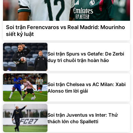
Soi trận Ferencvaros vs Real Madrid: Mourinho
siết kỷ luật
Soi trận Spurs vs Getafe: De Zerbi
duy trì chuỗi trận hoàn hảo
Soi trận Chelsea vs AC Milan: Xabi
Alonso tìm lời giải
Soi trận Juventus vs Inter: Thử
thách lớn cho Spalletti