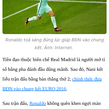
Ronaldo toả sáng đúng lúc giúp BĐN vào chung
kết. Ảnh: Internet.
Tiền đạo thuộc biên chế Real Madrid là người mở tỉ
số bằng pha đánh đầu dũng mãnh. Sau đó, Nani kết
liễu trận đấu bằng bàn thắng thứ 2,
chính thức đưa
BĐN vào chung kết EURO 2016
.
Sau trận đấu,
Ronaldo
không quên khen ngợi màn