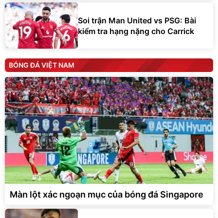
Soi trận Man United vs PSG: Bài
kiểm tra hạng nặng cho Carrick
BÓNG ĐÁ VIỆT NAM
Màn lột xác ngoạn mục của bóng đá Singapore