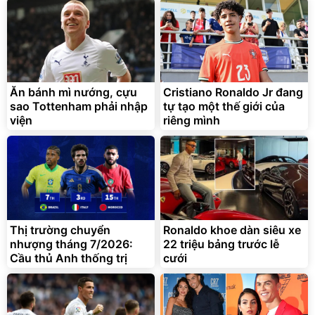
Bạt phủ xe ô tô cao cấp,
Xe đạp điện trợ lực G-
tráng nhôm 03 lớp
Force C14 gấp gọn bỏ cốp
tiện lợi
392.000
9.900.000
đ
đ
Ăn bánh mì nướng, cựu
Cristiano Ronaldo Jr đang
325.000
7.092.000
đ
đ
sao Tottenham phải nhập
tự tạo một thế giới của
Đã bán nhiều
Đang xem nhiều
viện
riêng mình
G-FORCE VIETNA
Thị trường chuyển
Ronaldo khoe dàn siêu xe
nhượng tháng 7/2026:
22 triệu bảng trước lễ
Cầu thủ Anh thống trị
cưới