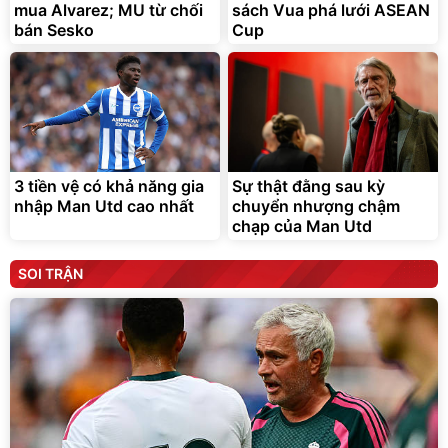
mua Alvarez; MU từ chối
sách Vua phá lưới ASEAN
bán Sesko
Cup
3 tiền vệ có khả năng gia
Sự thật đằng sau kỳ
nhập Man Utd cao nhất
chuyển nhượng chậm
chạp của Man Utd
SOI TRẬN