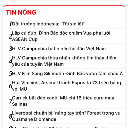
TIN NÓNG
1
Đội trưởng Indonesia: "Tôi xin lỗi"
Lập cú đúp, Đình Bắc độc chiếm Vua phá lưới
2
ASEAN Cup
3
HLV Campuchia tự tin nếu tái đấu Việt Nam
HLV Campuchia thừa nhận không tìm thấy điểm
4
yếu của tuyển Việt Nam
5
HLV Kim Sang Sik muốn Đình Bắc vươn tầm châu Á
Hụt Vinicius, Arsenal tranh Esposito 73 triệu bảng
6
với MU
Carrick bật đèn xanh, MU chi 16 triệu euro mua
7
Salinas
Liverpool chuẩn bị "nẫng tay trên" Forest trong vụ
8
Ousmane Diomande