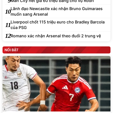
9
Man City hét giá 60 triệu bảng cho vụ Rodri
Lãnh đạo Newcastle xác nhận Bruno Guimaraes
10
muốn sang Arsenal
Liverpool chốt 115 triệu euro cho Bradley Barcola
11
của PSG
12
Romano xác nhận Arsenal theo đuổi 2 trung vệ
NỔI BẬT