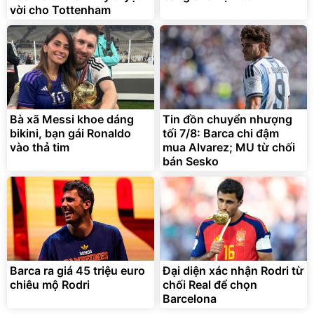
vời cho Tottenham
Lót ghế ôtô, nâng lưng
chống nóng giúp thoải mái
trong di chuyển
295.000
Bà xã Messi khoe dáng
Tin đồn chuyển nhượng
đ
bikini, bạn gái Ronaldo
tối 7/8: Barca chi đậm
Đã bán nhiều
vào thả tim
mua Alvarez; MU từ chối
bán Sesko
Barca ra giá 45 triệu euro
Đại diện xác nhận Rodri từ
chiêu mộ Rodri
chối Real để chọn
Barcelona