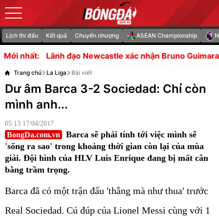
Lịch thi đấu
Kết quả
Chuyển nhượng
ASEAN Championship
N
đạo Newcastle xác nhận Bruno Guimaraes muốn sang Ar
Mới nhất:
Trang chủ
La Liga
Bài viết
Dư âm Barca 3-2 Sociedad: Chỉ còn
mình anh...
05:13 17/04/2017
Barca sẽ phải tính tới việc mình sẽ
BongDa.com.vn
'sống ra sao' trong khoảng thời gian còn lại của mùa
giải. Đội hình của HLV Luis Enrique đang bị mất cân
bằng trầm trọng.
Barca đã có một trận đấu 'thắng mà như thua' trước
Real Sociedad. Cú đúp của Lionel Messi cùng với 1