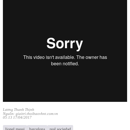
Lương Thanh Thịnh
Nguồn: giaitri.thoibaovhnt.com.vn
05:13 17/04/2017
lionel messi
barcelona
real sociedad