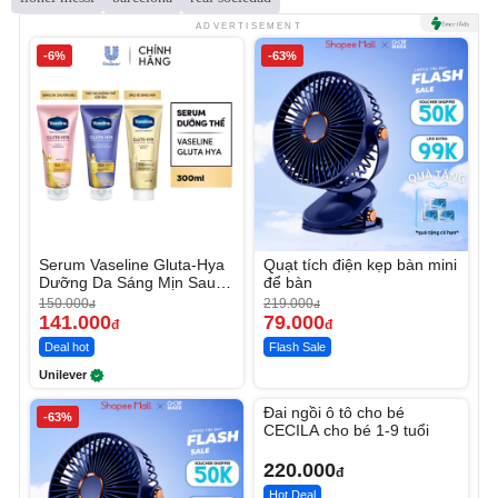
ADVERTISEMENT
-6%
-63%
Serum Vaseline Gluta-Hya
Quạt tích điện kẹp bàn mini
Dưỡng Da Sáng Mịn Sau 7
để bàn
Ngày
150.000
219.000
đ
đ
141.000
79.000
đ
đ
Deal hot
Flash Sale
Unilever
Unmute
Đai ngồi ô tô cho bé
-63%
CECILA cho bé 1-9 tuổi
220.000
đ
Hot Deal