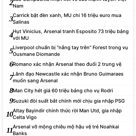
2
Nam
Carrick bật đèn xanh, MU chi 16 triệu euro mua
3
Salinas
Hụt Vinicius, Arsenal tranh Esposito 73 triệu bảng
4
với MU
Liverpool chuẩn bị "nẫng tay trên" Forest trong vụ
5
Ousmane Diomande
6
Romano xác nhận Arsenal theo đuổi 2 trung vệ
Lãnh đạo Newcastle xác nhận Bruno Guimaraes
7
muốn sang Arsenal
8
Man City hét giá 60 triệu bảng cho vụ Rodri
9
Suzuki đòi suất bắt chính mới chịu gia nhập PSG
Altay Bayindir chính thức rời Man Utd, gia nhập
10
Celta Vigo
Arsenal vỡ mộng chiêu mộ hậu vệ trẻ Noahkai
11
Banks