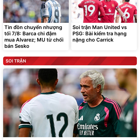
Tin đồn chuyển nhượng
Soi trận Man United vs
tối 7/8: Barca chi đậm
PSG: Bài kiểm tra hạng
mua Alvarez; MU từ chối
nặng cho Carrick
bán Sesko
SOI TRẬN