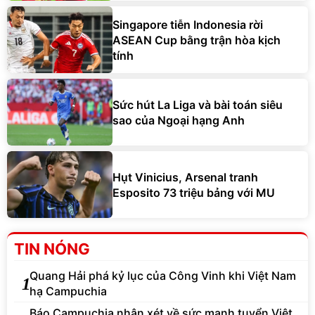
Singapore tiễn Indonesia rời
ASEAN Cup bằng trận hòa kịch
tính
Sức hút La Liga và bài toán siêu
sao của Ngoại hạng Anh
Hụt Vinicius, Arsenal tranh
Esposito 73 triệu bảng với MU
TIN NÓNG
Quang Hải phá kỷ lục của Công Vinh khi Việt Nam
1
hạ Campuchia
Báo Campuchia nhận xét về sức mạnh tuyển Việt