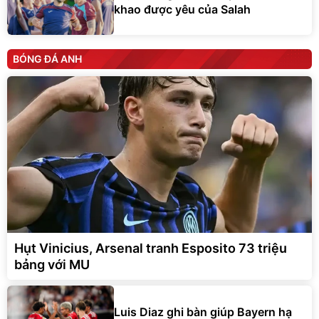
khao được yêu của Salah
BÓNG ĐÁ ANH
Hụt Vinicius, Arsenal tranh Esposito 73 triệu
bảng với MU
Luis Diaz ghi bàn giúp Bayern hạ