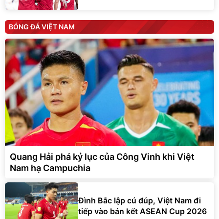
BÓNG ĐÁ VIỆT NAM
Quang Hải phá kỷ lục của Công Vinh khi Việt
Nam hạ Campuchia
Đình Bắc lập cú đúp, Việt Nam đi
tiếp vào bán kết ASEAN Cup 2026