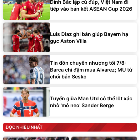
Đình Bắc lập cú đúp, Việt Nam đi
tiếp vào bán kết ASEAN Cup 2026
Luis Diaz ghi bàn giúp Bayern hạ
gục Aston Villa
Tin đồn chuyển nhượng tối 7/8:
Barca chi đậm mua Alvarez; MU từ
chối bán Sesko
Tuyến giữa Man Utd có thể lột xác
nhờ 'mỏ neo' Sander Berge
ĐỌC NHIỀU NHẤT