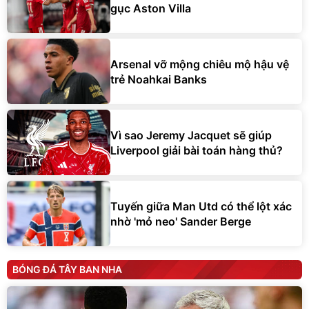
gục Aston Villa
Arsenal vỡ mộng chiêu mộ hậu vệ
trẻ Noahkai Banks
Vì sao Jeremy Jacquet sẽ giúp
Liverpool giải bài toán hàng thủ?
Tuyến giữa Man Utd có thể lột xác
nhờ 'mỏ neo' Sander Berge
BÓNG ĐÁ TÂY BAN NHA