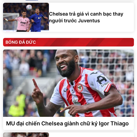
Chelsea trả giá vì canh bạc thay
người trước Juventus
BÓNG ĐÁ ĐỨC
MU đại chiến Chelsea giành chữ ký Igor Thiago