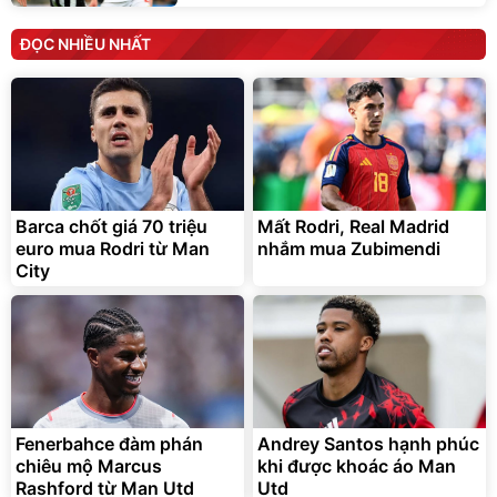
ĐỌC NHIỀU NHẤT
Barca chốt giá 70 triệu
Mất Rodri, Real Madrid
euro mua Rodri từ Man
nhắm mua Zubimendi
City
Fenerbahce đàm phán
Andrey Santos hạnh phúc
chiêu mộ Marcus
khi được khoác áo Man
Rashford từ Man Utd
Utd