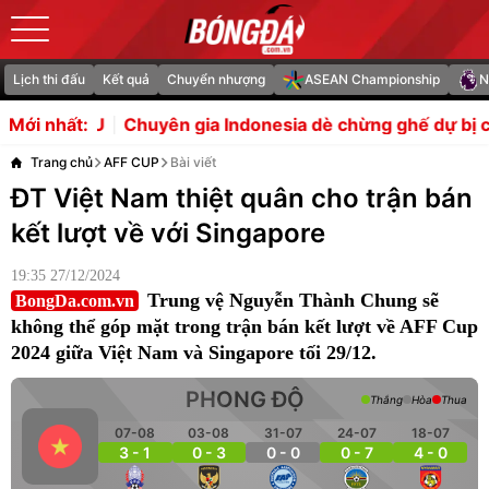
Lịch thi đấu
Kết quả
Chuyển nhượng
ASEAN Championship
N
uyên gia Indonesia dè chừng ghế dự bị của ĐT Việt Nam
Mới nhất:
Trang chủ
AFF CUP
Bài viết
ĐT Việt Nam thiệt quân cho trận bán
kết lượt về với Singapore
19:35 27/12/2024
Trung vệ Nguyễn Thành Chung sẽ
BongDa.com.vn
không thể góp mặt trong trận bán kết lượt về AFF Cup
2024 giữa Việt Nam và Singapore tối 29/12.
PHONG ĐỘ
Thắng
Hòa
Thua
07-08
03-08
31-07
24-07
18-07
3 - 1
0 - 3
0 - 0
0 - 7
4 - 0