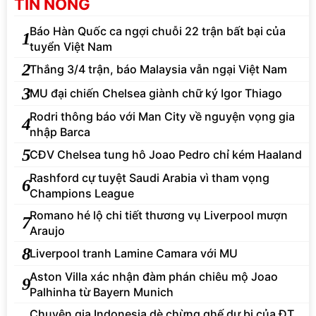
TIN NÓNG
Báo Hàn Quốc ca ngợi chuỗi 22 trận bất bại của
1
tuyển Việt Nam
2
Thắng 3/4 trận, báo Malaysia vẫn ngại Việt Nam
3
MU đại chiến Chelsea giành chữ ký Igor Thiago
Rodri thông báo với Man City về nguyện vọng gia
4
nhập Barca
5
CĐV Chelsea tung hô Joao Pedro chỉ kém Haaland
Rashford cự tuyệt Saudi Arabia vì tham vọng
6
Champions League
Romano hé lộ chi tiết thương vụ Liverpool mượn
7
Araujo
8
Liverpool tranh Lamine Camara với MU
Aston Villa xác nhận đàm phán chiêu mộ Joao
9
Palhinha từ Bayern Munich
Chuyên gia Indonesia dè chừng ghế dự bị của ĐT