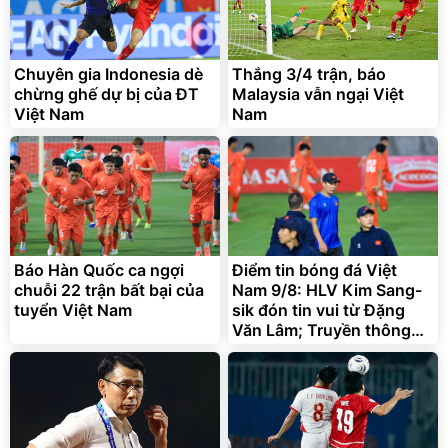
Lót ghế ôtô, nâng lưng
chống nóng giúp thoải mái
trong di chuyển
Chuyên gia Indonesia dè
Thắng 3/4 trận, báo
295.000
đ
chừng ghế dự bị của ĐT
Malaysia vẫn ngại Việt
Đã bán nhiều
Việt Nam
Nam
Báo Hàn Quốc ca ngợi
Điểm tin bóng đá Việt
chuỗi 22 trận bất bại của
Nam 9/8: HLV Kim Sang-
tuyển Việt Nam
sik đón tin vui từ Đặng
Văn Lâm; Truyền thông
Malaysia e ngại Việt Nam