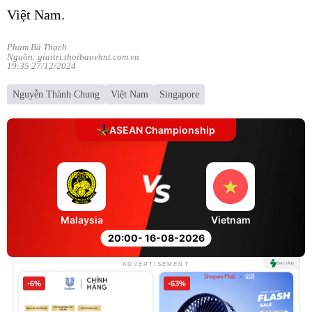
Việt Nam.
Phạm Bá Thạch
Nguồn: giaitri.thoibaovhnt.com.vn
19:35 27/12/2024
Nguyễn Thành Chung
Việt Nam
Singapore
ASEAN Championship
Malaysia
Vietnam
20:00
- 16-08-2026
ADVERTISEMENT
-6%
-63%