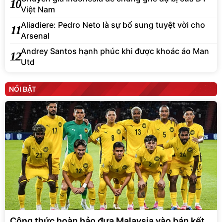
10
Việt Nam
Aliadiere: Pedro Neto là sự bổ sung tuyệt vời cho
11
Arsenal
Andrey Santos hạnh phúc khi được khoác áo Man
12
Utd
NỔI BẬT
Công thức hoàn hảo đưa Malaysia vào bán kết