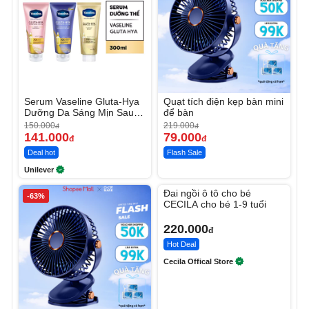
Serum Vaseline Gluta-Hya
Quạt tích điện kẹp bàn mini
Dưỡng Da Sáng Mịn Sau 7
để bàn
Ngày
150.000
219.000
đ
đ
141.000
79.000
đ
đ
Deal hot
Flash Sale
Unilever
Unmute
Đai ngồi ô tô cho bé
-63%
CECILA cho bé 1-9 tuổi
220.000
đ
Hot Deal
Cecila Offical Store