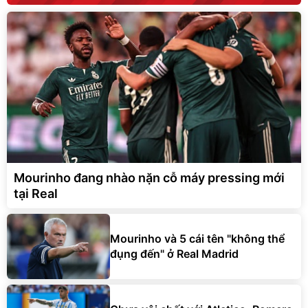
Mourinho đang nhào nặn cỗ máy pressing mới
tại Real
Mourinho và 5 cái tên "không thể
đụng đến" ở Real Madrid