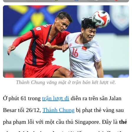
Thành Chung vắng mặt ở trận bán kết lượt về.
Ở phút 61 trong
trận lượt đi
diễn ra trên sân Jalan
Besar tối 26/12,
Thành Chung
bị phạt thẻ vàng sau
pha phạm lỗi với một cầu thủ Singapore. Đây là
thẻ