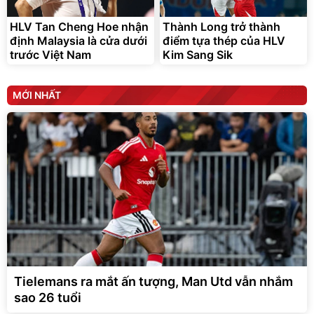
HLV Tan Cheng Hoe nhận
Thành Long trở thành
định Malaysia là cửa dưới
điểm tựa thép của HLV
trước Việt Nam
Kim Sang Sik
MỚI NHẤT
Tielemans ra mắt ấn tượng, Man Utd vẫn nhắm
sao 26 tuổi