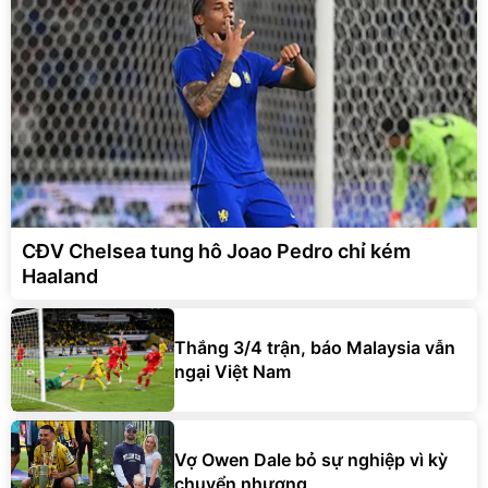
CĐV Chelsea tung hô Joao Pedro chỉ kém
Haaland
Thắng 3/4 trận, báo Malaysia vẫn
ngại Việt Nam
Vợ Owen Dale bỏ sự nghiệp vì kỳ
chuyển nhượng