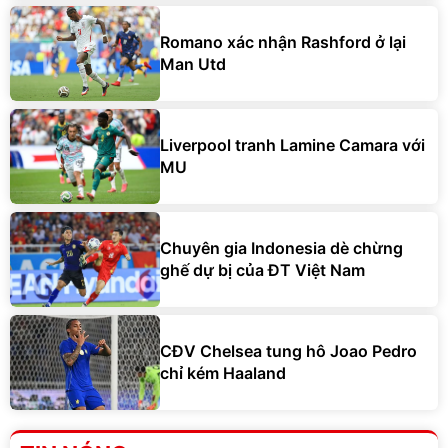
Romano xác nhận Rashford ở lại
Man Utd
Liverpool tranh Lamine Camara với
MU
Chuyên gia Indonesia dè chừng
ghế dự bị của ĐT Việt Nam
CĐV Chelsea tung hô Joao Pedro
chỉ kém Haaland