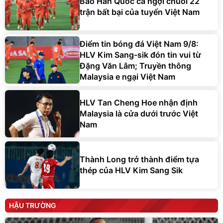
Báo Hàn Quốc ca ngợi chuỗi 22
trận bất bại của tuyển Việt Nam
Điểm tin bóng đá Việt Nam 9/8:
HLV Kim Sang-sik đón tin vui từ
Đặng Văn Lâm; Truyền thông
Malaysia e ngại Việt Nam
HLV Tan Cheng Hoe nhận định
Malaysia là cửa dưới trước Việt
Nam
Thành Long trở thành điểm tựa
thép của HLV Kim Sang Sik
HẬU TRƯỜNG