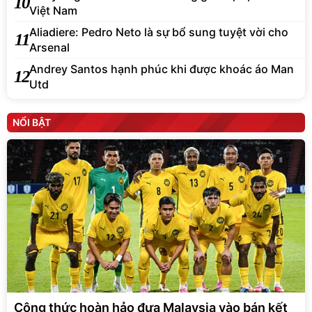
10
Việt Nam
Aliadiere: Pedro Neto là sự bổ sung tuyệt vời cho
11
Arsenal
Andrey Santos hạnh phúc khi được khoác áo Man
12
Utd
NỔI BẬT
Công thức hoàn hảo đưa Malaysia vào bán kết