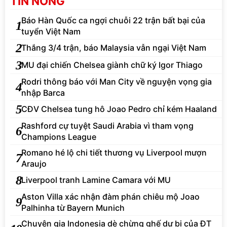
TIN NÓNG
Báo Hàn Quốc ca ngợi chuỗi 22 trận bất bại của
1
tuyển Việt Nam
2
Thắng 3/4 trận, báo Malaysia vẫn ngại Việt Nam
3
MU đại chiến Chelsea giành chữ ký Igor Thiago
Rodri thông báo với Man City về nguyện vọng gia
4
nhập Barca
5
CĐV Chelsea tung hô Joao Pedro chỉ kém Haaland
Rashford cự tuyệt Saudi Arabia vì tham vọng
6
Champions League
Romano hé lộ chi tiết thương vụ Liverpool mượn
7
Araujo
8
Liverpool tranh Lamine Camara với MU
Aston Villa xác nhận đàm phán chiêu mộ Joao
9
Palhinha từ Bayern Munich
Chuyên gia Indonesia dè chừng ghế dự bị của ĐT