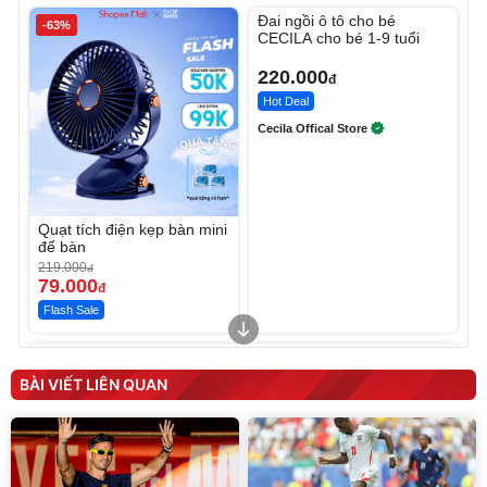
Đai ngồi ô tô cho bé
-63%
CECILA cho bé 1-9 tuổi
220.000
đ
Hot Deal
Cecila Offical Store
Quạt tích điện kẹp bàn mini
để bàn
219.000
đ
79.000
đ
Flash Sale
Unmute
Unmute
Sữa dưỡng thể nâng tông
Robot Hút Bụi Lau Nhà -
tức thì Vaseline Body
D2-001 - Thông Minh
BÀI VIẾT LIÊN QUAN
190.000
3.000.000
đ
đ
138.330
2.200.000
đ
đ
Discount
Flash Sale
Unmute