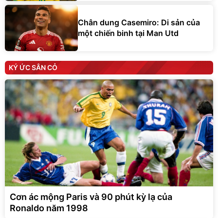
Chân dung Casemiro: Di sản của
một chiến binh tại Man Utd
KÝ ỨC SÂN CỎ
Cơn ác mộng Paris và 90 phút kỳ lạ của
Ronaldo năm 1998