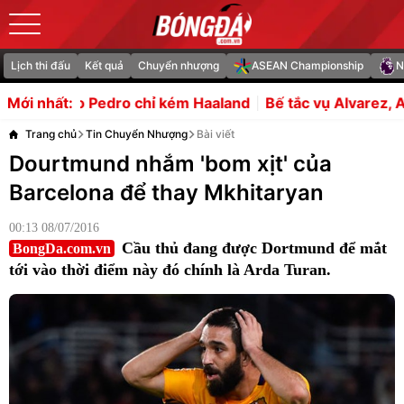
Lịch thi đấu
Kết quả
Chuyển nhượng
ASEAN Championship
N
o chỉ kém Haaland
Bế tắc vụ Alvarez, Arsenal đánh bạc v
Mới nhất:
Trang chủ
Tin Chuyển Nhượng
Bài viết
Dourtmund nhắm 'bom xịt' của
Barcelona để thay Mkhitaryan
00:13 08/07/2016
Cầu thủ đang được Dortmund để mắt
BongDa.com.vn
tới vào thời điểm này đó chính là Arda Turan.