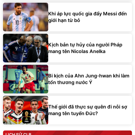
Khi áp lực quốc gia đẩy Messi đến
giới hạn từ bỏ
Kịch bản tự hủy của người Pháp
mang tên Nicolas Anelka
Bi kịch của Ahn Jung-hwan khi làm
tổn thương nước Ý
Thế giới đã thực sự quên đi nỗi sợ
mang tên tuyển Đức?
LỊCH SỬ CLB