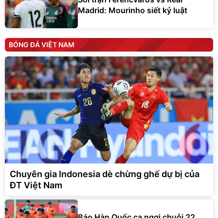
Madrid: Mourinho siết kỷ luật
BÓNG ĐÁ VIỆT NAM
Chuyên gia Indonesia dè chừng ghế dự bị của
ĐT Việt Nam
Báo Hàn Quốc ca ngợi chuỗi 22