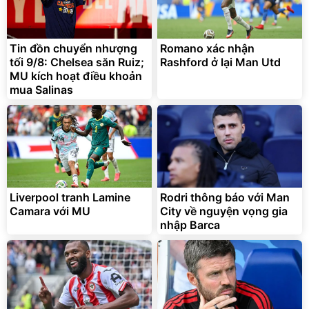
Vali Bamozo Khung Nhôm
9066 Size 20/24/28 Cao
Cấp
1.000.000
đ
825.000
Tin đồn chuyển nhượng
Romano xác nhận
đ
tối 9/8: Chelsea săn Ruiz;
Rashford ở lại Man Utd
Flash Sale
MU kích hoạt điều khoản
mua Salinas
Lót ghế ôtô, nâng lưng
chống nóng giúp thoải mái
trong di chuyển
295.000
đ
Liverpool tranh Lamine
Rodri thông báo với Man
Đã bán nhiều
Camara với MU
City về nguyện vọng gia
nhập Barca