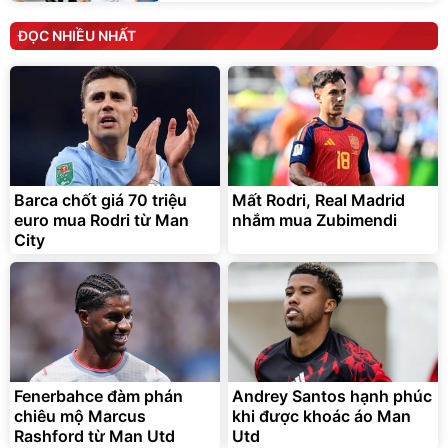
ĐỌC NHIỀU NHẤT
Barca chốt giá 70 triệu
Mất Rodri, Real Madrid
euro mua Rodri từ Man
nhắm mua Zubimendi
City
Fenerbahce đàm phán
Andrey Santos hạnh phúc
chiêu mộ Marcus
khi được khoác áo Man
Rashford từ Man Utd
Utd