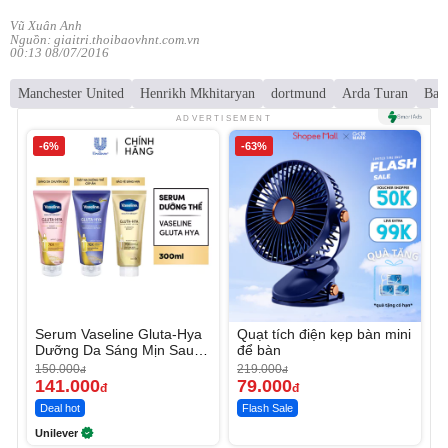
Vũ Xuân Anh
Nguồn: giaitri.thoibaovhnt.com.vn
00:13 08/07/2016
Manchester United
Henrikh Mkhitaryan
dortmund
Arda Turan
Bar
ADVERTISEMENT
-6%
-63%
Serum Vaseline Gluta-Hya
Quạt tích điện kẹp bàn mini
Dưỡng Da Sáng Mịn Sau 7
để bàn
Ngày
150.000
219.000
đ
đ
141.000
79.000
đ
đ
Deal hot
Flash Sale
Unilever
Unmute