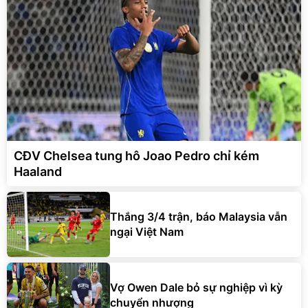
CĐV Chelsea tung hô Joao Pedro chỉ kém
Haaland
Thắng 3/4 trận, báo Malaysia vẫn
ngại Việt Nam
Vợ Owen Dale bỏ sự nghiệp vì kỳ
chuyển nhượng