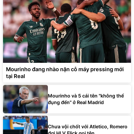
Mourinho đang nhào nặn cỗ máy pressing mới
tại Real
Mourinho và 5 cái tên "không thể
đụng đến" ở Real Madrid
Chưa vội chốt với Atletico, Romero
đợi HLV Flick gọi tên