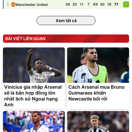
3
38
20
11
7
69
50
19
71
Manchester United
T
Unmute
Vali Bamozo Khung Nhôm
9066 Size 20/24/28 Cao
Xem tất cả
Cấp
1.000.000
đ
825.000
đ
Flash Sale
BÀI VIẾT LIÊN QUAN
Lót ghế ôtô, nâng lưng
chống nóng giúp thoải mái
trong di chuyển
295.000
Vinicius gia nhập Arsenal
Cách Arsenal mua Bruno
đ
sẽ là bản hợp đồng lớn
Guimaraes khiến
Đã bán nhiều
nhất lịch sử Ngoại hạng
Newcastle bối rối
Anh