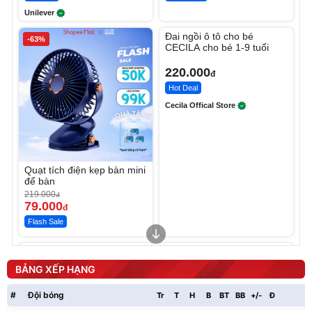
Unilever
Unmute
Đai ngồi ô tô cho bé
-63%
CECILA cho bé 1-9 tuổi
220.000
đ
Hot Deal
Cecila Offical Store
Quạt tích điện kẹp bàn mini
để bàn
219.000
đ
79.000
đ
Flash Sale
Unmute
Unmute
Sữa dưỡng thể nâng tông
Robot Hút Bụi Lau Nhà -
tức thì Vaseline Body
D2-001 - Thông Minh
BẢNG XẾP HẠNG
190.000
3.000.000
đ
đ
138.330
2.200.000
đ
đ
#
Đội bóng
Tr
T
H
B
BT
BB
+/-
Đ
P
Discount
Flash Sale