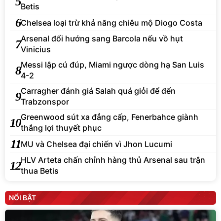
5
Betis
6
Chelsea loại trừ khả năng chiêu mộ Diogo Costa
Arsenal đổi hướng sang Barcola nếu vồ hụt
7
Vinicius
Messi lập cú đúp, Miami ngược dòng hạ San Luis
8
4-2
Carragher đánh giá Salah quá giỏi để đến
9
Trabzonspor
Greenwood sút xa đẳng cấp, Fenerbahce giành
10
thắng lợi thuyết phục
11
MU và Chelsea đại chiến vì Jhon Lucumi
HLV Arteta chấn chỉnh hàng thủ Arsenal sau trận
12
thua Betis
NỔI BẬT