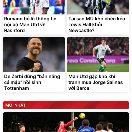
Romano hé lộ thông tin
Tại sao MU khó chèo kéo
nội bộ Man Utd về
Lewis Hall khỏi
Rashford
Newcastle?
De Zerbi dùng ''bản năng
Man Utd gặp khó khi
cá mập'' hồi sinh
tranh mua Jorge Salinas
Tottenham
với Barca
MỚI NHẤT