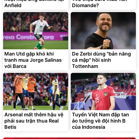
Anfield
Diomande?
Man Utd gặp khó khi
De Zerbi dùng ''bản năng
tranh mua Jorge Salinas
cá mập'' hồi sinh
với Barca
Tottenham
Arsenal mất thêm hậu vệ
Tuyển Việt Nam đập tan
phải sau trận thua Real
ảo tưởng về đội hình B
Betis
của Indonesia