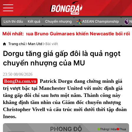
Lịch thi đấu
Kết quả
Chuyển nhượng
ASEAN Championship
N
o Guimaraes khiến Newcastle bối rối
Đình Bắc và Xuân
Mới nhất:
Trang chủ
Man Utd
Bài viết
Dorgu tăng giá gấp đôi là quả ngọt
chuyển nhượng của MU
23:50 08/06/2026
Patrick Dorgu đang chứng minh giá
BongDa.com.vn
trị vượt bậc tại Manchester United với mức định giá
tăng gấp đôi chỉ sau hơn một năm. Thành công này
khẳng định tầm nhìn của Giám đốc chuyển nhượng
Christopher Vivell và cấu trúc mới dưới thời tập đoàn
Ineos.
PHONG ĐỘ
Thắng
Hòa
Thua