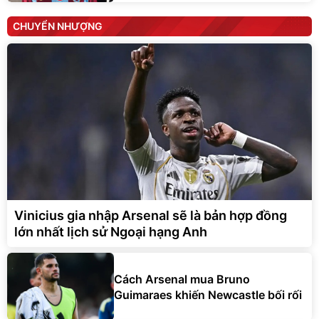
CHUYỂN NHƯỢNG
Vinicius gia nhập Arsenal sẽ là bản hợp đồng
lớn nhất lịch sử Ngoại hạng Anh
Cách Arsenal mua Bruno
Guimaraes khiến Newcastle bối rối