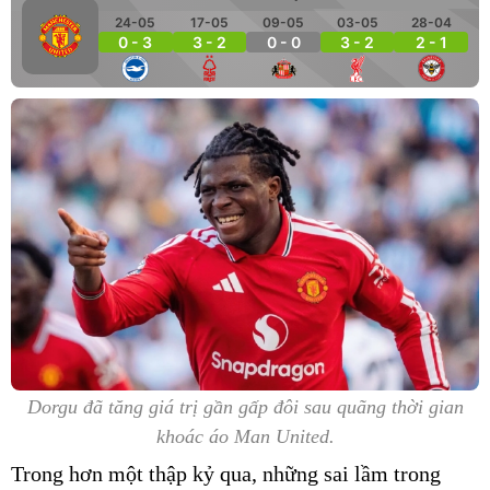
24-05
17-05
09-05
03-05
28-04
0 - 3
3 - 2
0 - 0
3 - 2
2 - 1
Dorgu đã tăng giá trị gần gấp đôi sau quãng thời gian
khoác áo Man United.
Trong hơn một thập kỷ qua, những sai lầm trong