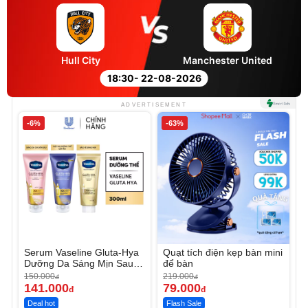
Hull City
Manchester United
18:30
- 22-08-2026
ADVERTISEMENT
-6%
-63%
Serum Vaseline Gluta-Hya
Quạt tích điện kẹp bàn mini
Dưỡng Da Sáng Mịn Sau 7
để bàn
Ngày
150.000
219.000
đ
đ
141.000
79.000
đ
đ
Deal hot
Flash Sale