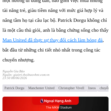
một hướng đi đúng đắn, bao gồm việc mua những
tài năng trẻ, giàu tiềm năng với mức giá hợp lý và
nâng tầm họ tại câu lạc bộ. Patrick Dorgu không chỉ
là một cầu thủ giỏi, anh là bằng chứng sống cho thấy
Man United đã thực sự thay đổi cách làm bóng đá
,
bắt đầu từ những chi tiết nhỏ nhất trong công tác
chuyển nhượng.
Nguyễn Gia Bảo
Nguồn: giaitri.thoibaovhnt.com.vn
23:50 08/06/2026
Patrick Dorgu
Manchester United
Christopher Vivell
Ineos
chuyển
Ngoại Hạng Anh
The MKM Stadium