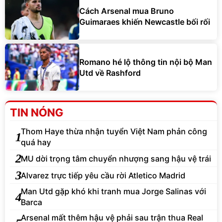
Cách Arsenal mua Bruno
Guimaraes khiến Newcastle bối rối
Romano hé lộ thông tin nội bộ Man
Utd về Rashford
TIN NÓNG
Thom Haye thừa nhận tuyển Việt Nam phản công
1
quá hay
2
MU dời trọng tâm chuyển nhượng sang hậu vệ trái
3
Alvarez trực tiếp yêu cầu rời Atletico Madrid
Man Utd gặp khó khi tranh mua Jorge Salinas với
4
Barca
Arsenal mất thêm hậu vệ phải sau trận thua Real