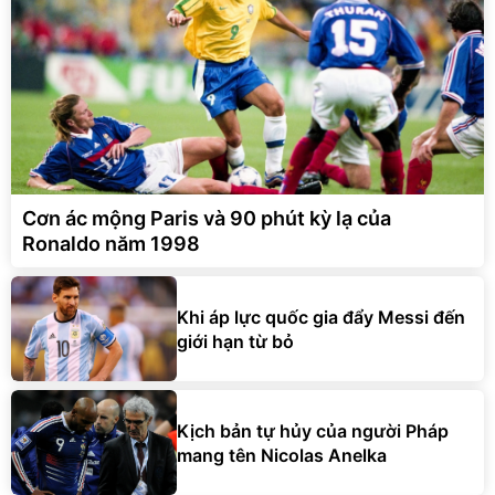
Cơn ác mộng Paris và 90 phút kỳ lạ của
Ronaldo năm 1998
Khi áp lực quốc gia đẩy Messi đến
giới hạn từ bỏ
Kịch bản tự hủy của người Pháp
mang tên Nicolas Anelka