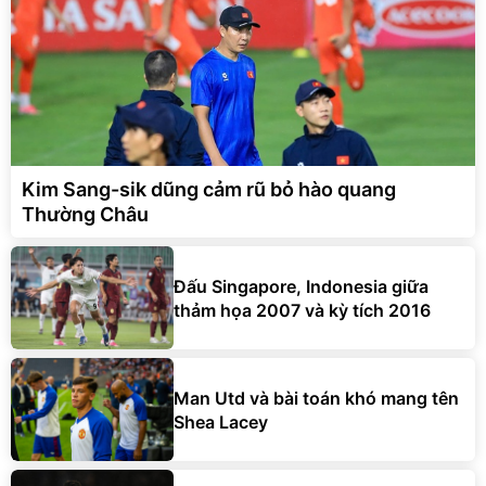
Kim Sang-sik dũng cảm rũ bỏ hào quang
Thường Châu
Đấu Singapore, Indonesia giữa
thảm họa 2007 và kỳ tích 2016
Man Utd và bài toán khó mang tên
Shea Lacey