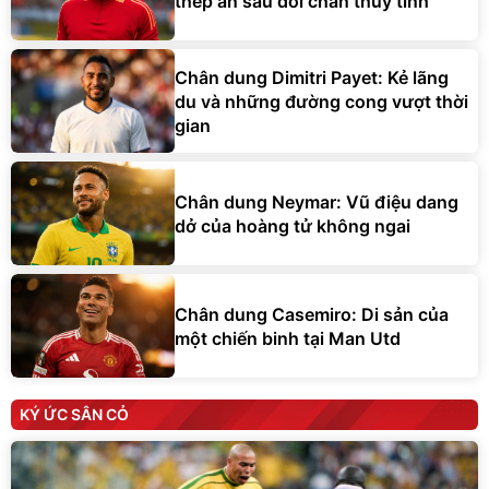
thép ẩn sau đôi chân thủy tinh
Chân dung Dimitri Payet: Kẻ lãng
du và những đường cong vượt thời
gian
Chân dung Neymar: Vũ điệu dang
dở của hoàng tử không ngai
Chân dung Casemiro: Di sản của
một chiến binh tại Man Utd
KÝ ỨC SÂN CỎ