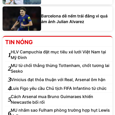
Barcelona dễ nếm trái đắng vì quá
ám ảnh Julian Alvarez
TIN NÓNG
HLV Campuchia đặt mục tiêu xé lưới Việt Nam tại
1
Mỹ Đình
MU từ chối thẳng thừng Tottenham, chốt tương lai
2
Sesko
3
Vinicius đạt thỏa thuận với Real, Arsenal ôm hận
4
Luis Figo yêu cầu Chủ tịch FIFA Infantino từ chức
Cách Arsenal mua Bruno Guimaraes khiến
5
Newcastle bối rối
MU nhắm sao Fulham phòng trường hợp hụt Lewis
6