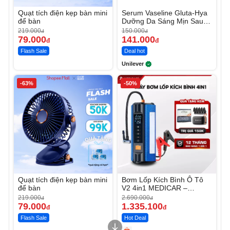
Quạt tích điện kẹp bàn mini
Serum Vaseline Gluta-Hya
để bàn
Dưỡng Da Sáng Mịn Sau 7
Ngày
219.000
150.000
đ
đ
79.000
141.000
đ
đ
Flash Sale
Deal hot
Unilever
-63%
-50%
Quạt tích điện kẹp bàn mini
Bơm Lốp Kích Bình Ô Tô
để bàn
V2 4in1 MEDICAR –
12.000mAh
219.000
2.690.000
đ
đ
79.000
1.335.100
đ
đ
Flash Sale
Hot Deal