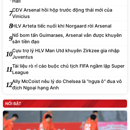
Hall
CĐV Arsenal hồi hộp trước động thái mới của
7
Vinicius
8
HLV Arteta tiếc nuối khi Norgaard rời Arsenal
Nổ bom tấn Guimaraes, Arsenal vẫn được khuyên
9
săn tiền đạo
Cựu trợ lý HLV Man Utd khuyên Zirkzee gia nhập
10
Juventus
Tài liệu rò rỉ cáo buộc chủ tịch FIFA ngầm lập Super
11
League
Ally McCoist nêu lý do Chelsea là "ngựa ô" đua vô
12
địch Ngoại hạng Anh
NỔI BẬT