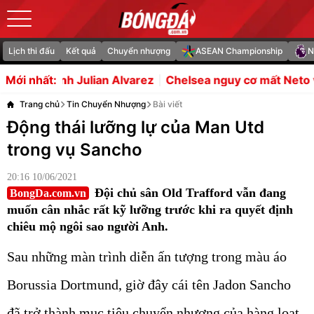
Lịch thi đấu
Kết quả
Chuyển nhượng
ASEAN Championship
N
 Alvarez
Chelsea nguy cơ mất Neto vì hiệu ứng domino 
Mới nhất:
Trang chủ
Tin Chuyển Nhượng
Bài viết
Động thái lưỡng lự của Man Utd
trong vụ Sancho
20:16 10/06/2021
Đội chủ sân Old Trafford vẫn đang
BongDa.com.vn
muốn cân nhắc rất kỹ lưỡng trước khi ra quyết định
chiêu mộ ngôi sao người Anh.
Sau những màn trình diễn ấn tượng trong màu áo
Borussia Dortmund, giờ đây cái tên Jadon Sancho
đã trở thành mục tiêu chuyển nhượng của hàng loạt