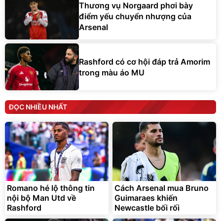
Thương vụ Norgaard phơi bày
điểm yếu chuyển nhượng của
Arsenal
Rashford có cơ hội đáp trả Amorim
trong màu áo MU
ĐỌC NHIỀU NHẤT
Romano hé lộ thông tin
Cách Arsenal mua Bruno
nội bộ Man Utd về
Guimaraes khiến
Rashford
Newcastle bối rối