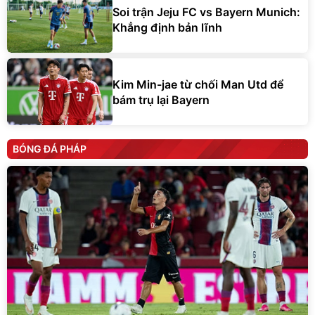
Soi trận Jeju FC vs Bayern Munich:
Khẳng định bản lĩnh
Kim Min-jae từ chối Man Utd để
bám trụ lại Bayern
BÓNG ĐÁ PHÁP