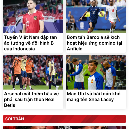
Tuyển Việt Nam đập tan
Bom tấn Barcola sẽ kích
ảo tưởng về đội hình B
hoạt hiệu ứng domino tại
của Indonesia
Anfield
Arsenal mất thêm hậu vệ
Man Utd và bài toán khó
phải sau trận thua Real
mang tên Shea Lacey
Betis
SOI TRẬN