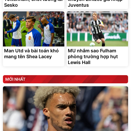
Sesko
Juventus
Man Utd và bài toán khó
MU nhắm sao Fulham
mang tên Shea Lacey
phòng trường hợp hụt
Lewis Hall
MỚI NHẤT