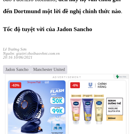
đến Dortmund một lời đề nghị chính thức nào
.
Tốc độ tuyệt vời của Jadon Sancho
Lê Trường Sơn
Nguồn: giaitri.thoibaovhnt.com.vn
20:16 10/06/2021
Jadon Sancho
Manchester United
ADVERTISEMENT
-63%
-6%