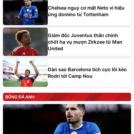
Chelsea nguy cơ mất Neto vì hiệu
ứng domino từ Tottenham
Giám đốc Juventus thân chinh
chốt hạ vụ mượn Zirkzee từ Man
United
Dàn sao Barcelona tích cực lôi kéo
Rodri tới Camp Nou
BÓNG ĐÁ ANH