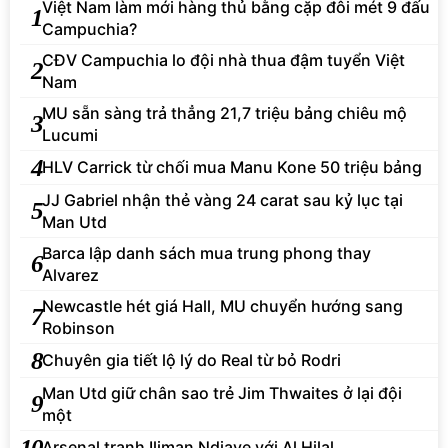
Việt Nam làm mới hàng thủ bằng cặp đôi mét 9 đấu
1
Campuchia?
CĐV Campuchia lo đội nhà thua đậm tuyển Việt
2
Nam
MU sẵn sàng trả thẳng 21,7 triệu bảng chiêu mộ
3
Lucumi
4
HLV Carrick từ chối mua Manu Kone 50 triệu bảng
JJ Gabriel nhận thẻ vàng 24 carat sau kỷ lục tại
5
Man Utd
Barca lập danh sách mua trung phong thay
6
Alvarez
Newcastle hét giá Hall, MU chuyển hướng sang
7
Robinson
8
Chuyên gia tiết lộ lý do Real từ bỏ Rodri
Man Utd giữ chân sao trẻ Jim Thwaites ở lại đội
9
một
10
Arsenal tranh Iliman Ndiaye với Al Hilal