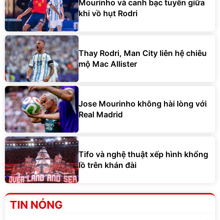
Mourinho và canh bạc tuyến giữa
khi vồ hụt Rodri
Thay Rodri, Man City liên hệ chiêu
mộ Mac Allister
Jose Mourinho không hài lòng với
Real Madrid
Tifo và nghệ thuật xếp hình khổng
lồ trên khán đài
TIN NÓNG