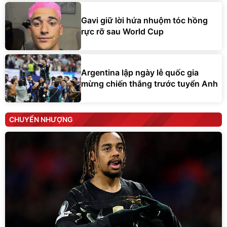
Gavi giữ lời hứa nhuộm tóc hồng
rực rỡ sau World Cup
Argentina lập ngày lễ quốc gia
mừng chiến thắng trước tuyển Anh
CHUYỂN NHƯỢNG