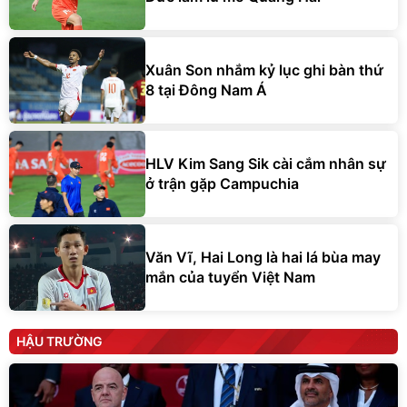
Xuân Son nhắm kỷ lục ghi bàn thứ
8 tại Đông Nam Á
HLV Kim Sang Sik cài cắm nhân sự
ở trận gặp Campuchia
Văn Vĩ, Hai Long là hai lá bùa may
mắn của tuyển Việt Nam
HẬU TRƯỜNG