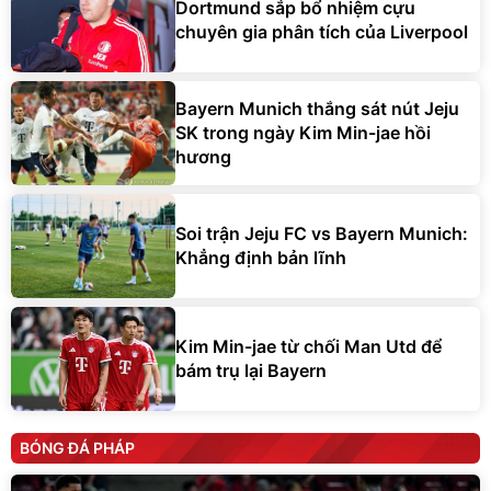
Dortmund sắp bổ nhiệm cựu
chuyên gia phân tích của Liverpool
Bayern Munich thắng sát nút Jeju
SK trong ngày Kim Min-jae hồi
hương
Soi trận Jeju FC vs Bayern Munich:
Khẳng định bản lĩnh
Kim Min-jae từ chối Man Utd để
bám trụ lại Bayern
BÓNG ĐÁ PHÁP