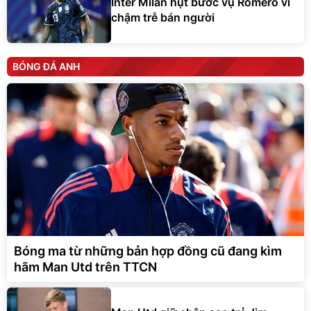
Inter Milan hụt bước vụ Romero vì
chậm trễ bán người
BÓNG ĐÁ ANH
Bóng ma từ những bản hợp đồng cũ đang kìm
hãm Man Utd trên TTCN