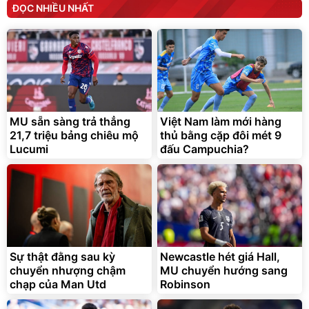
ĐỌC NHIỀU NHẤT
MU sẵn sàng trả thẳng
Việt Nam làm mới hàng
21,7 triệu bảng chiêu mộ
thủ bằng cặp đôi mét 9
Lucumi
đấu Campuchia?
Sự thật đằng sau kỳ
Newcastle hét giá Hall,
chuyển nhượng chậm
MU chuyển hướng sang
chạp của Man Utd
Robinson