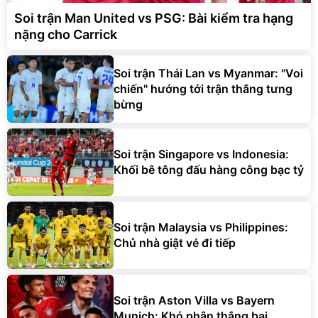
Soi trận Man United vs PSG: Bài kiểm tra hạng
nặng cho Carrick
Soi trận Thái Lan vs Myanmar: "Voi
chiến" hướng tới trận thắng tưng
bừng
Soi trận Singapore vs Indonesia:
Khối bê tông đấu hàng công bạc tỷ
Soi trận Malaysia vs Philippines:
Chủ nhà giật vé đi tiếp
Soi trận Aston Villa vs Bayern
Munich: Khó phân thắng bại