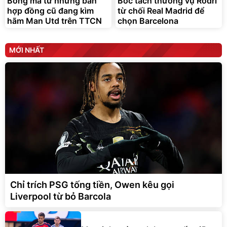
Bóng ma từ những bản
Bóc tách thương vụ Rodri
hợp đồng cũ đang kìm
từ chối Real Madrid để
hãm Man Utd trên TTCN
chọn Barcelona
MỚI NHẤT
Chỉ trích PSG tống tiền, Owen kêu gọi
Liverpool từ bỏ Barcola