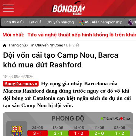
Lịch thi đấu
Kết quả
Chuyển nhượng
ASEAN Championship
N
 nghệ thuật xếp hình khổng lồ trên khán đài
3 tiền vệ có
Mới nhất:
Trang chủ
Tin Chuyển Nhượng
Bài viết
Đội vốn cải tạo Camp Nou, Barca
khó mua đứt Rashford
18:53 09/06/2026
Hy vọng gia nhập Barcelona của
BongDa.com.vn
Marcus Rashford đang đứng trước nguy cơ đổ vỡ khi
đội bóng xứ Catalonia cạn kiệt ngân sách do dự án cải
tạo sân Camp Nou bị đội vốn.
PHONG ĐỘ
Thắng
Hòa
Thua
24-05
18-05
14-05
11-05
03-05
3 - 1
3 - 1
1 - 0
2 - 0
1 - 2