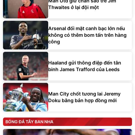
Man Utd giữ chân sao trẻ Jim
Thwaites ở lại đội một
Arsenal đối mặt canh bạc lớn nếu
không có thêm bom tấn trên hàng
công
Haaland gửi thông điệp đến tân
binh James Trafford của Leeds
Man City chốt tương lai Jeremy
Doku bằng bản hợp đồng mới
BÓNG ĐÁ TÂY BAN NHA