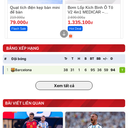
Quạt tích điện kẹp bàn mini
Bơm Lốp Kích Bình Ô Tô
để bàn
V2 4in1 MEDICAR –
12.000mAh
219.000
2.690.000
đ
đ
79.000
1.335.100
đ
đ
Flash Sale
Hot Deal
Unmute
Unmute
Máy ép chậm trái cây
Máy rửa xe cầm tay xịt rửa
BẢNG XẾP HẠNG
Elmich JEE 1855OL
cao áp có tạo bọt tuyết
3.000.000
đ
#
Đội bóng
Tr
T
H
B
BT
BB
+/-
Đ
P
2.143.650
399.000
đ
đ
Flash Sale
Đã bán nhiều
1
38
31
1
6
95
36
59
94
Barcelona
T
Xem tất cả
BÀI VIẾT LIÊN QUAN