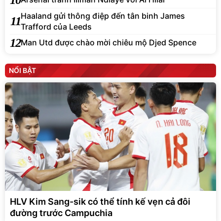
Haaland gửi thông điệp đến tân binh James
11
Trafford của Leeds
12
Man Utd được chào mời chiêu mộ Djed Spence
NỔI BẬT
HLV Kim Sang-sik có thể tính kế vẹn cả đôi
đường trước Campuchia