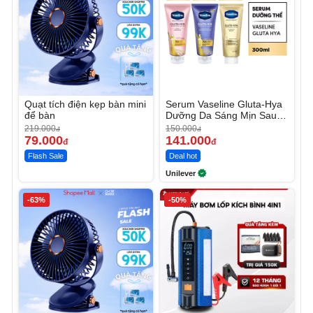
Quạt tích điện kẹp bàn mini
Serum Vaseline Gluta-Hya
để bàn
Dưỡng Da Sáng Mịn Sau 7
Ngày
219.000
150.000
đ
đ
79.000
141.000
đ
đ
Flash Sale
Deal hot
Unilever
-63%
-50%