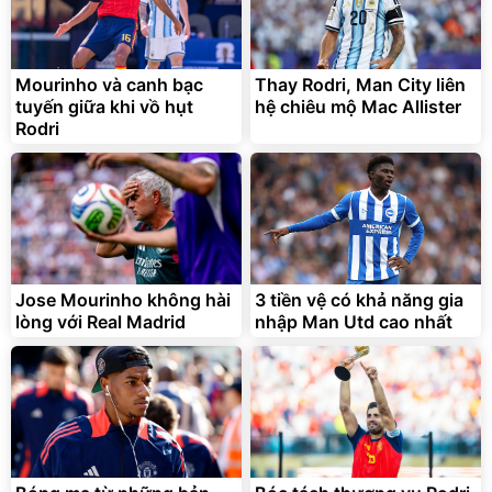
Bạt phủ xe ô tô cao cấp,
Xe đạp điện trợ lực G-
tráng nhôm 03 lớp
Force C14 gấp gọn bỏ cốp
tiện lợi
392.000
9.900.000
đ
đ
325.000
7.092.000
Mourinho và canh bạc
Thay Rodri, Man City liên
đ
đ
tuyến giữa khi vồ hụt
hệ chiêu mộ Mac Allister
Đã bán nhiều
Đang xem nhiều
Rodri
G-FORCE VIETNA
Jose Mourinho không hài
3 tiền vệ có khả năng gia
lòng với Real Madrid
nhập Man Utd cao nhất