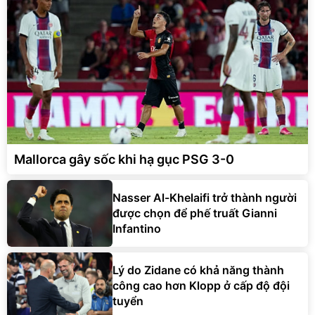
Mallorca gây sốc khi hạ gục PSG 3-0
Nasser Al-Khelaifi trở thành người
được chọn để phế truất Gianni
Infantino
Lý do Zidane có khả năng thành
công cao hơn Klopp ở cấp độ đội
tuyển