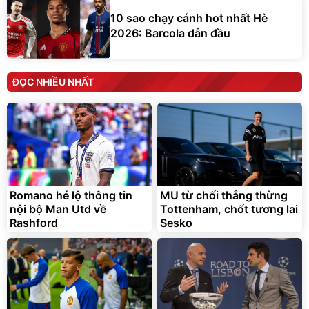
10 sao chạy cánh hot nhất Hè
2026: Barcola dẫn đầu
ĐỌC NHIỀU NHẤT
Romano hé lộ thông tin
MU từ chối thẳng thừng
nội bộ Man Utd về
Tottenham, chốt tương lai
Rashford
Sesko