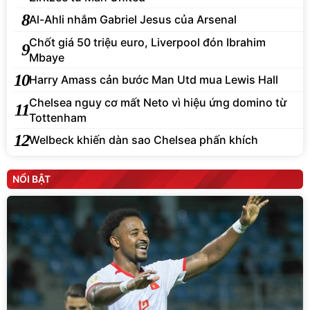
8
Al-Ahli nhắm Gabriel Jesus của Arsenal
Chốt giá 50 triệu euro, Liverpool đón Ibrahim
9
Mbaye
10
Harry Amass cản bước Man Utd mua Lewis Hall
Chelsea nguy cơ mất Neto vì hiệu ứng domino từ
11
Tottenham
12
Welbeck khiến dàn sao Chelsea phấn khích
NỔI BẬT