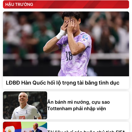
HẬU TRƯỜNG
LĐBĐ Hàn Quốc hối lộ trọng tài bằng tình dục
Ăn bánh mì nướng, cựu sao
Tottenham phải nhập viện