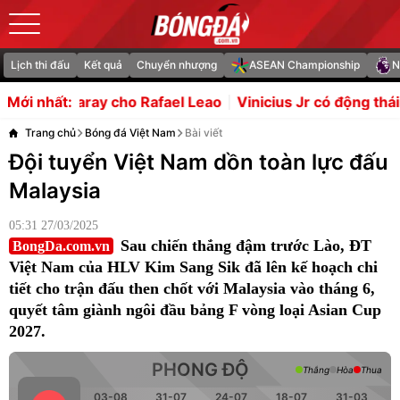
Lịch thi đấu
Kết quả
Chuyển nhượng
ASEAN Championship
N
cho Rafael Leao
Vinicius Jr có động thái lạ, Arsenal chờ 
Mới nhất:
Trang chủ
Bóng đá Việt Nam
Bài viết
Đội tuyển Việt Nam dồn toàn lực đấu
Malaysia
05:31 27/03/2025
Sau chiến thắng đậm trước Lào, ĐT
BongDa.com.vn
Việt Nam của HLV Kim Sang Sik đã lên kế hoạch chi
tiết cho trận đấu then chốt với Malaysia vào tháng 6,
quyết tâm giành ngôi đầu bảng F vòng loại Asian Cup
2027.
PHONG ĐỘ
Thắng
Hòa
Thua
03-08
31-07
24-07
18-07
31-03