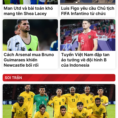
Man Utd và bài toán khó
Luis Figo yêu cầu Chủ tịch
mang tên Shea Lacey
FIFA Infantino từ chức
Cách Arsenal mua Bruno
Tuyển Việt Nam đập tan
Guimaraes khiến
ảo tưởng về đội hình B
Newcastle bối rối
của Indonesia
SOI TRẬN