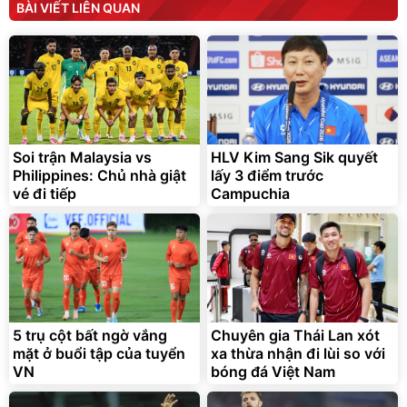
Flash Sale
BÀI VIẾT LIÊN QUAN
Lót ghế ôtô, nâng lưng
chống nóng giúp thoải mái
trong di chuyển
295.000
Soi trận Malaysia vs
HLV Kim Sang Sik quyết
đ
Philippines: Chủ nhà giật
lấy 3 điểm trước
Đã bán nhiều
vé đi tiếp
Campuchia
5 trụ cột bất ngờ vắng
Chuyên gia Thái Lan xót
mặt ở buổi tập của tuyển
xa thừa nhận đi lùi so với
VN
bóng đá Việt Nam