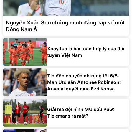
Nguyễn Xuân Son chứng minh đẳng cấp số một
Đông Nam Á
Xoay tua là bài toán hợp lý của đội
tuyển Việt Nam
Tin đồn chuyển nhượng tối 6/8:
Man Utd săn Antonee Robinson;
Arsenal quyết mua Ezri Konsa
Giải mã đội hình MU đấu PSG:
Tielemans ra mắt?