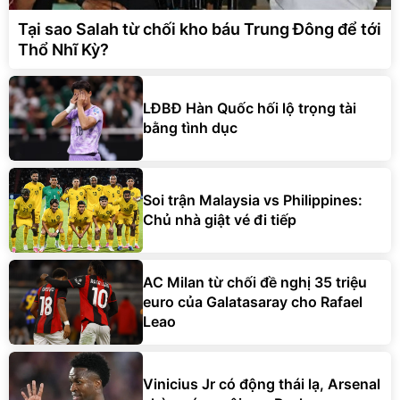
Tại sao Salah từ chối kho báu Trung Đông để tới
Thổ Nhĩ Kỳ?
LĐBĐ Hàn Quốc hối lộ trọng tài
bằng tình dục
Soi trận Malaysia vs Philippines:
Chủ nhà giật vé đi tiếp
AC Milan từ chối đề nghị 35 triệu
euro của Galatasaray cho Rafael
Leao
Vinicius Jr có động thái lạ, Arsenal