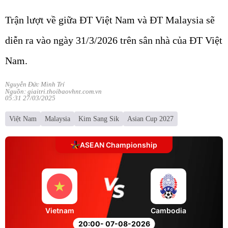
Trận lượt về giữa ĐT Việt Nam và ĐT Malaysia sẽ
diễn ra vào ngày 31/3/2026 trên sân nhà của ĐT Việt
Nam.
Nguyễn Đức Minh Trí
Nguồn: giaitri.thoibaovhnt.com.vn
05:31 27/03/2025
Việt Nam
Malaysia
Kim Sang Sik
Asian Cup 2027
ASEAN Championship
Vietnam
Cambodia
20:00
- 07-08-2026