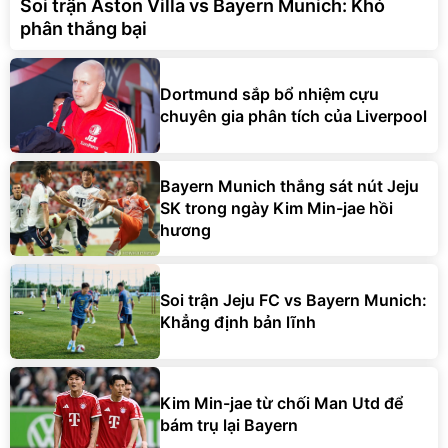
Soi trận Aston Villa vs Bayern Munich: Khó
phân thắng bại
Dortmund sắp bổ nhiệm cựu
chuyên gia phân tích của Liverpool
Bayern Munich thắng sát nút Jeju
SK trong ngày Kim Min-jae hồi
hương
Soi trận Jeju FC vs Bayern Munich:
Khẳng định bản lĩnh
Kim Min-jae từ chối Man Utd để
bám trụ lại Bayern