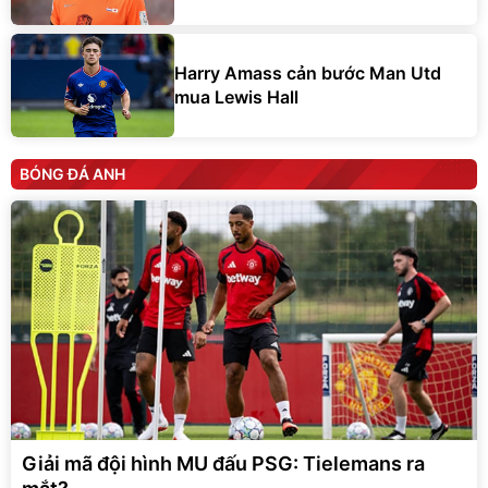
Harry Amass cản bước Man Utd
mua Lewis Hall
BÓNG ĐÁ ANH
Giải mã đội hình MU đấu PSG: Tielemans ra