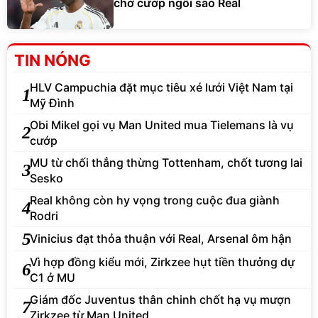
chờ cướp ngôi sao Real
TIN NÓNG
HLV Campuchia đặt mục tiêu xé lưới Việt Nam tại
1
Mỹ Đình
Obi Mikel gọi vụ Man United mua Tielemans là vụ
2
cướp
MU từ chối thẳng thừng Tottenham, chốt tương lai
3
Sesko
Real không còn hy vọng trong cuộc đua giành
4
Rodri
5
Vinicius đạt thỏa thuận với Real, Arsenal ôm hận
Vì hợp đồng kiểu mới, Zirkzee hụt tiền thưởng dự
6
C1 ở MU
Giám đốc Juventus thân chinh chốt hạ vụ mượn
7
Zirkzee từ Man United