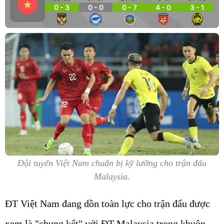
0 - 3
0 - 0
0 - 7
4 - 0
3 - 1
Đội tuyển Việt Nam chuẩn bị kỹ lưỡng cho trận đấu
Malaysia.
ĐT Việt Nam đang dồn toàn lực cho trận đấu được
xem là "chung kết" với ĐT Malaysia trong khuôn