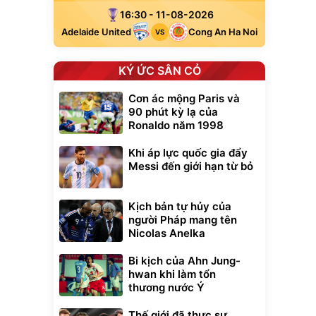
16:30 - 11-08-2026
Adelaide United
Cong An Ha Noi
VS
KÝ ỨC SÂN CỎ
Cơn ác mộng Paris và
90 phút kỳ lạ của
Ronaldo năm 1998
Khi áp lực quốc gia đẩy
Messi đến giới hạn từ bỏ
Kịch bản tự hủy của
người Pháp mang tên
Nicolas Anelka
Bi kịch của Ahn Jung-
hwan khi làm tổn
thương nước Ý
Thế giới đã thực sự