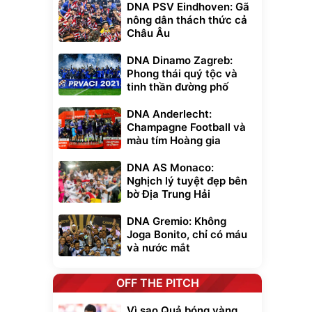
DNA PSV Eindhoven: Gã
nông dân thách thức cả
Châu Âu
DNA Dinamo Zagreb:
Phong thái quý tộc và
tinh thần đường phố
DNA Anderlecht:
Champagne Football và
màu tím Hoàng gia
DNA AS Monaco:
Nghịch lý tuyệt đẹp bên
bờ Địa Trung Hải
DNA Gremio: Không
Joga Bonito, chỉ có máu
và nước mắt
OFF THE PITCH
Vì sao Quả bóng vàng