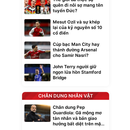
quên đi nỗi sợ mang tên
tuyển Đức?
Mesut Ozil và sự khép
lại của kỷ nguyên số 10
cổ điển
Cúp bạc Man City hay
thánh đường Arsenal
cho Samir Nasri?
John Terry người giữ
ngọn lửa hồn Stamford
Bridge
CHÂN DUNG NHÂN VẬT
Chân dung Pep
Guardiola: Gã mộng mơ
tàn nhẫn và bản giao
hưởng bất diệt trên mặt
cỏ xanh