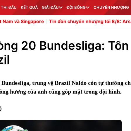
 THI ĐẤU
KẾT QUẢ
GIẢI ĐẤU
ĐỘI BÓNG
CHUYỂN NHƯỢNG
pore
Tin đồn chuyển nhượng tối 8/8: Arsenal săn đón Fer
vòng 20 Bundesliga: Tôn
il
i Bundesliga, trung vệ Brazil Naldo còn tự thưởng c
ồng hương của anh cũng góp mặt trong đội hình.
)