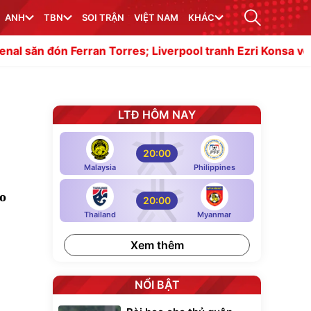
ANH
TBN
SOI TRẬN
VIỆT NAM
KHÁC
ran Torres; Liverpool tranh Ezri Konsa với Pháo thủ
Fab
LTĐ HÔM NAY
20:00
Malaysia
Philippines
ho
20:00
Thailand
Myanmar
Xem thêm
NỔI BẬT