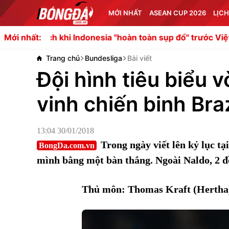
MỚI NHẤT
ASEAN CUP 2026
LỊCH
 khi Indonesia "hoàn toàn sụp đổ" trước Việt Nam và Singa
Mới nhất:
Trang chủ
Bundesliga
Bài viết
Đội hình tiêu biểu 
vinh chiến binh Braz
13:04 30/01/2018
Trong ngày viết lên kỷ lục tạ
BongDa.com.vn
mình bằng một bàn thắng. Ngoài Naldo, 2 đ
Thủ môn: Thomas Kraft (Hertha