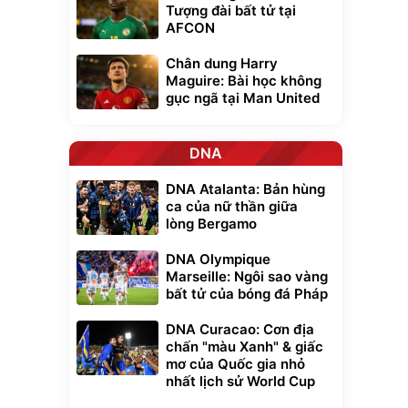
Tượng đài bất tử tại
AFCON
Chân dung Harry
Maguire: Bài học không
gục ngã tại Man United
DNA
DNA Atalanta: Bản hùng
ca của nữ thần giữa
lòng Bergamo
DNA Olympique
Marseille: Ngôi sao vàng
bất tử của bóng đá Pháp
DNA Curacao: Cơn địa
chấn "màu Xanh" & giấc
mơ của Quốc gia nhỏ
nhất lịch sử World Cup