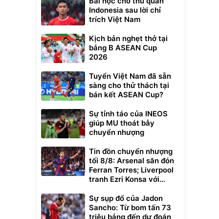
Bài học cho thủ quân
Indonesia sau lời chỉ
trích Việt Nam
Kịch bản nghẹt thở tại
bảng B ASEAN Cup
2026
Tuyển Việt Nam đã sẵn
sàng cho thử thách tại
bán kết ASEAN Cup?
Sự tỉnh táo của INEOS
giúp MU thoát bẫy
chuyển nhượng
Tin đồn chuyển nhượng
tối 8/8: Arsenal săn đón
Ferran Torres; Liverpool
tranh Ezri Konsa với
Pháo thủ
Sự sụp đổ của Jadon
Sancho: Từ bom tấn 73
triệu bảng đến dự đoán