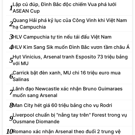
Lập cú đúp, Đình Bắc độc chiếm Vua phá lưới
1
ASEAN Cup
Quang Hải phá kỷ lục của Công Vinh khi Việt Nam
2
hạ Campuchia
3
HLV Campuchia tự tin nếu tái đấu Việt Nam
4
HLV Kim Sang Sik muốn Đình Bắc vươn tầm châu Á
Hụt Vinicius, Arsenal tranh Esposito 73 triệu bảng
5
với MU
Carrick bật đèn xanh, MU chi 16 triệu euro mua
6
Salinas
Lãnh đạo Newcastle xác nhận Bruno Guimaraes
7
muốn sang Arsenal
8
Man City hét giá 60 triệu bảng cho vụ Rodri
Liverpool chuẩn bị "nẫng tay trên" Forest trong vụ
9
Ousmane Diomande
10
Romano xác nhận Arsenal theo đuổi 2 trung vệ