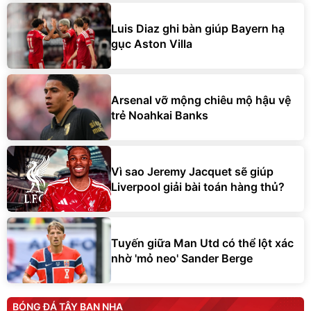
Luis Diaz ghi bàn giúp Bayern hạ
gục Aston Villa
Arsenal vỡ mộng chiêu mộ hậu vệ
trẻ Noahkai Banks
Vì sao Jeremy Jacquet sẽ giúp
Liverpool giải bài toán hàng thủ?
Tuyến giữa Man Utd có thể lột xác
nhờ 'mỏ neo' Sander Berge
BÓNG ĐÁ TÂY BAN NHA