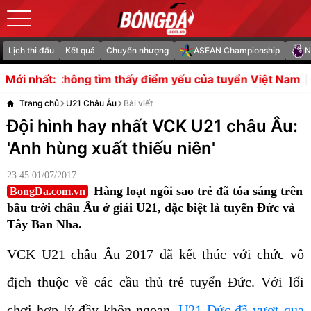
Lịch thi đấu
Kết quả
Chuyển nhượng
ASEAN Championship
N
 thấy điểm yếu của tuyển Việt Nam
HLV Kim Sang Sik 
Mới nhất:
Trang chủ
U21 Châu Âu
Bài viết
Đội hình hay nhất VCK U21 châu Âu:
'Anh hùng xuất thiếu niên'
23:45 01/07/2017
Hàng loạt ngôi sao trẻ đã tỏa sáng trên
BongDa.com.vn
bầu trời châu Âu ở giải U21, đặc biệt là tuyển Đức và
Tây Ban Nha.
VCK U21 châu Âu 2017 đã kết thúc với chức vô
địch thuộc về các cầu thủ trẻ tuyển Đức. Với lối
chơi hợp lý đầy khôn ngoan,
U21 Đức đã vượt qua