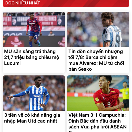
ĐỌC NHIỀU NHẤT
MU sẵn sàng trả thẳng
Tin đồn chuyển nhượng
21,7 triệu bảng chiêu mộ
tối 7/8: Barca chi đậm
Lucumi
mua Alvarez; MU từ chối
bán Sesko
3 tiền vệ có khả năng gia
Việt Nam 3-1 Campuchia:
nhập Man Utd cao nhất
Đình Bắc dẫn đầu danh
sách Vua phá lưới ASEAN