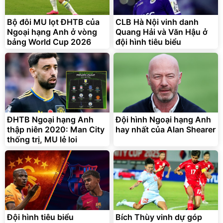
9066 Size 20/24/28 Cao
Cấp
1.000.000
đ
825.000
Bộ đôi MU lọt ĐHTB của
CLB Hà Nội vinh danh
đ
Ngoại hạng Anh ở vòng
Quang Hải và Văn Hậu ở
Flash Sale
bảng World Cup 2026
đội hình tiêu biểu
Lót ghế ôtô, nâng lưng
chống nóng giúp thoải mái
trong di chuyển
295.000
ĐHTB Ngoại hạng Anh
Đội hình Ngoại hạng Anh
đ
thập niên 2020: Man City
hay nhất của Alan Shearer
Đã bán nhiều
thống trị, MU lẻ loi
Đội hình tiêu biểu
Bích Thùy vinh dự góp