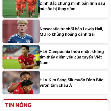
Đình Bắc chứng minh bản lĩnh sau
cú sốc bị thay sớm
Newcastle từ chối bán Lewis Hall,
MU lo khủng hoảng cánh trái
HLV Campuchia thừa nhận không
tìm thấy điểm yếu của tuyển Việt
Nam
HLV Kim Sang Sik muốn Đình Bắc
vươn tầm châu Á
TIN NÓNG