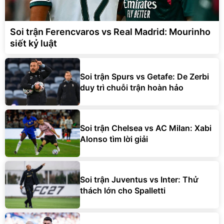
Soi trận Ferencvaros vs Real Madrid: Mourinho
siết kỷ luật
Soi trận Spurs vs Getafe: De Zerbi
duy trì chuỗi trận hoàn hảo
Soi trận Chelsea vs AC Milan: Xabi
Alonso tìm lời giải
Soi trận Juventus vs Inter: Thử
thách lớn cho Spalletti