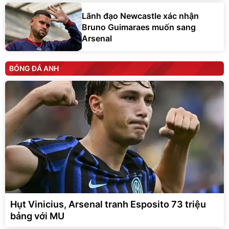
Lãnh đạo Newcastle xác nhận
Bruno Guimaraes muốn sang
Arsenal
BÓNG ĐÁ ANH
Hụt Vinicius, Arsenal tranh Esposito 73 triệu
bảng với MU