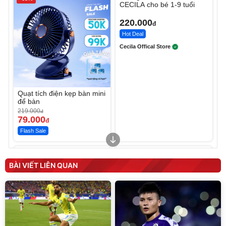
CECILA cho bé 1-9 tuổi
220.000
đ
Hot Deal
Cecila Offical Store
Quạt tích điện kẹp bàn mini
để bàn
219.000
đ
79.000
đ
Flash Sale
Unmute
Unmute
Sữa dưỡng thể nâng tông
Robot Hút Bụi Lau Nhà -
tức thì Vaseline Body
D2-001 - Thông Minh
BÀI VIẾT LIÊN QUAN
190.000
3.000.000
đ
đ
138.330
2.200.000
đ
đ
Discount
Flash Sale
Unmute
Vali Bamozo Khung Nhôm