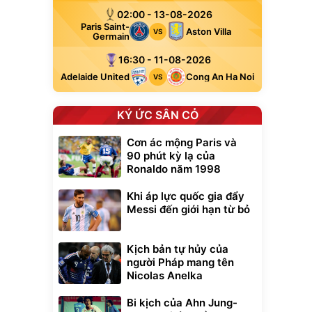
02:00 - 13-08-2026
Paris Saint-
Aston Villa
VS
Germain
16:30 - 11-08-2026
Adelaide United
Cong An Ha Noi
VS
KÝ ỨC SÂN CỎ
Cơn ác mộng Paris và
90 phút kỳ lạ của
Ronaldo năm 1998
Khi áp lực quốc gia đẩy
Messi đến giới hạn từ bỏ
Kịch bản tự hủy của
người Pháp mang tên
Nicolas Anelka
Bi kịch của Ahn Jung-