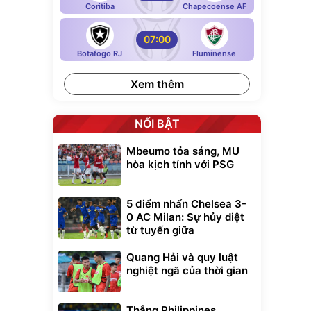
Coritiba
Chapecoense AF
07:00
Botafogo RJ
Fluminense
Xem thêm
NỔI BẬT
Mbeumo tỏa sáng, MU
hòa kịch tính với PSG
5 điểm nhấn Chelsea 3-
0 AC Milan: Sự hủy diệt
từ tuyến giữa
Quang Hải và quy luật
nghiệt ngã của thời gian
Thắng Philippines,