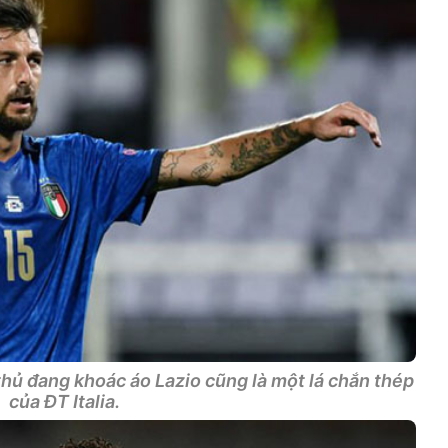
hủ đang khoác áo Lazio cũng là một lá chắn thép
của ĐT Italia.