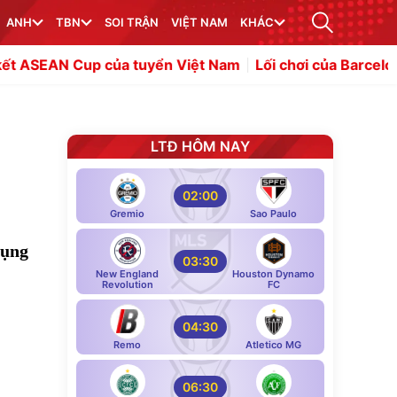
ANH
TBN
SOI TRẬN
VIỆT NAM
KHÁC
tuyển Việt Nam
Lối chơi của Barcelona giúp Rodri thăng
LTĐ HÔM NAY
02:00
Gremio
Sao Paulo
dụng
03:30
New England
Houston Dynamo
Revolution
FC
04:30
Remo
Atletico MG
06:30