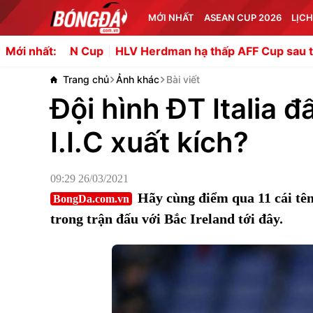
MỚI NHẤT
ASEAN CUP 2026
LỊCH
HLV Herdman hạ thấp AFF Cup sau thất bại của Indones
Mới nhất:
Trang chủ
Ảnh khác
Bài viết
Đội hình ĐT Italia đ
I.I.C xuất kích?
09:29 26/03/2021
Hãy cùng điểm qua 11 cái tê
BongDa.com.vn
trong trận đấu với Bắc Ireland tới đây.