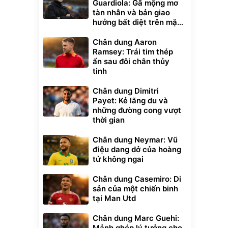
Guardiola: Gã mộng mơ
tàn nhẫn và bản giao
hưởng bất diệt trên mặt
cỏ xanh
Chân dung Aaron
Ramsey: Trái tim thép
ẩn sau đôi chân thủy
tinh
Chân dung Dimitri
Payet: Kẻ lãng du và
những đường cong vượt
thời gian
Chân dung Neymar: Vũ
điệu dang dở của hoàng
tử không ngai
Chân dung Casemiro: Di
sản của một chiến binh
tại Man Utd
Chân dung Marc Guehi:
Mảnh ghép lý tưởng cho