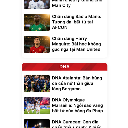
Man City
Chân dung Sadio Mane:
Tượng đài bất tử tại
AFCON
Chân dung Harry
Maguire: Bài học không
gục ngã tại Man United
DNA
DNA Atalanta: Bản hùng
ca của nữ thần giữa
lòng Bergamo
DNA Olympique
Marseille: Ngôi sao vàng
bất tử của bóng đá Pháp
DNA Curacao: Cơn địa
chấn "màu Xanh" & giấc