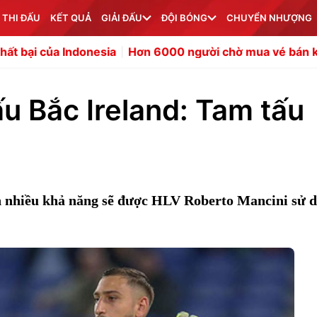
 THI ĐẤU
KẾT QUẢ
GIẢI ĐẤU
ĐỘI BÓNG
CHUYỂN NHƯỢNG
ia
Hơn 6000 người chờ mua vé bán kết ASEAN Cup của 
ấu Bắc Ireland: Tam tấu
n nhiều khả năng sẽ được HLV Roberto Mancini sử 