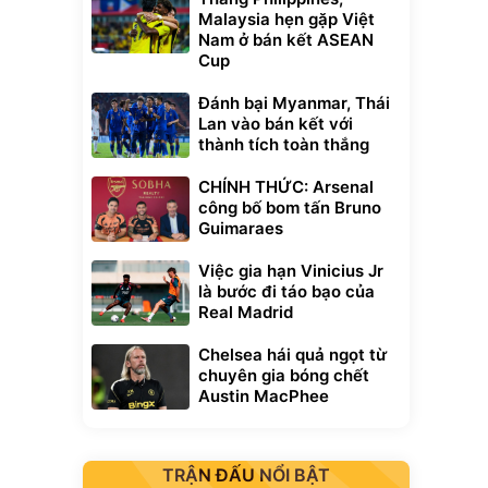
Malaysia hẹn gặp Việt
Nam ở bán kết ASEAN
Cup
Đánh bại Myanmar, Thái
Lan vào bán kết với
thành tích toàn thắng
CHÍNH THỨC: Arsenal
công bố bom tấn Bruno
Guimaraes
Việc gia hạn Vinicius Jr
là bước đi táo bạo của
Real Madrid
Chelsea hái quả ngọt từ
chuyên gia bóng chết
Austin MacPhee
TRẬN ĐẤU NỔI BẬT