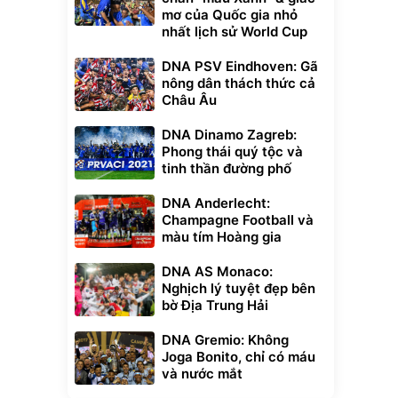
mơ của Quốc gia nhỏ
nhất lịch sử World Cup
DNA PSV Eindhoven: Gã
nông dân thách thức cả
Châu Âu
DNA Dinamo Zagreb:
Phong thái quý tộc và
tinh thần đường phố
DNA Anderlecht:
Champagne Football và
màu tím Hoàng gia
DNA AS Monaco:
Nghịch lý tuyệt đẹp bên
bờ Địa Trung Hải
DNA Gremio: Không
Joga Bonito, chỉ có máu
và nước mắt