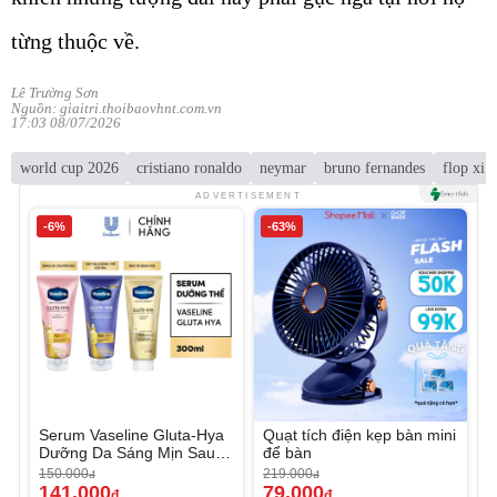
từng thuộc về.
Lê Trường Sơn
Nguồn: giaitri.thoibaovhnt.com.vn
17:03 08/07/2026
world cup 2026
cristiano ronaldo
neymar
bruno fernandes
flop xi
ADVERTISEMENT
-6%
-63%
Serum Vaseline Gluta-Hya
Quạt tích điện kẹp bàn mini
Dưỡng Da Sáng Mịn Sau 7
để bàn
Ngày
150.000
219.000
đ
đ
141.000
79.000
đ
đ