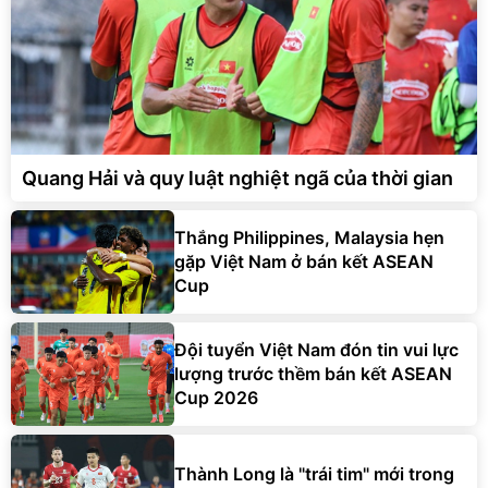
Quang Hải và quy luật nghiệt ngã của thời gian
Thắng Philippines, Malaysia hẹn
gặp Việt Nam ở bán kết ASEAN
Cup
Đội tuyển Việt Nam đón tin vui lực
lượng trước thềm bán kết ASEAN
Cup 2026
Thành Long là "trái tim" mới trong