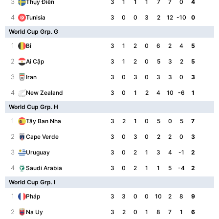
3
3
1
1
1
7
7
0
4
Thụy Điển
4
3
0
0
3
2
12
-10
0
Tunisia
World Cup Grp. G
1
3
1
2
0
6
2
4
5
Bỉ
2
3
1
2
0
5
3
2
5
Ai Cập
3
3
0
3
0
3
3
0
3
Iran
4
3
0
1
2
4
10
-6
1
New Zealand
World Cup Grp. H
1
3
2
1
0
5
0
5
7
Tây Ban Nha
2
3
0
3
0
2
2
0
3
Cape Verde
3
3
0
2
1
3
4
-1
2
Uruguay
4
3
0
2
1
1
5
-4
2
Saudi Arabia
World Cup Grp. I
1
3
3
0
0
10
2
8
9
Pháp
2
3
2
0
1
8
7
1
6
Na Uy