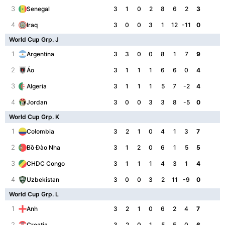
3
3
1
0
2
8
6
2
3
Senegal
4
3
0
0
3
1
12
-11
0
Iraq
World Cup Grp. J
1
3
3
0
0
8
1
7
9
Argentina
2
3
1
1
1
6
6
0
4
Áo
3
3
1
1
1
5
7
-2
4
Algeria
4
3
0
0
3
3
8
-5
0
Jordan
World Cup Grp. K
1
3
2
1
0
4
1
3
7
Colombia
2
3
1
2
0
6
1
5
5
Bồ Đào Nha
3
3
1
1
1
4
3
1
4
CHDC Congo
4
3
0
0
3
2
11
-9
0
Uzbekistan
World Cup Grp. L
1
3
2
1
0
6
2
4
7
Anh
2
3
2
0
1
5
5
0
6
Croatia