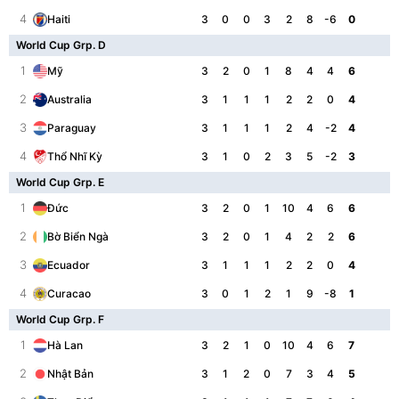
4
3
0
0
3
2
8
-6
0
Haiti
World Cup Grp. D
1
3
2
0
1
8
4
4
6
Mỹ
2
3
1
1
1
2
2
0
4
Australia
3
3
1
1
1
2
4
-2
4
Paraguay
4
3
1
0
2
3
5
-2
3
Thổ Nhĩ Kỳ
World Cup Grp. E
1
3
2
0
1
10
4
6
6
Đức
2
3
2
0
1
4
2
2
6
Bờ Biển Ngà
3
3
1
1
1
2
2
0
4
Ecuador
4
3
0
1
2
1
9
-8
1
Curacao
World Cup Grp. F
1
3
2
1
0
10
4
6
7
Hà Lan
2
3
1
2
0
7
3
4
5
Nhật Bản