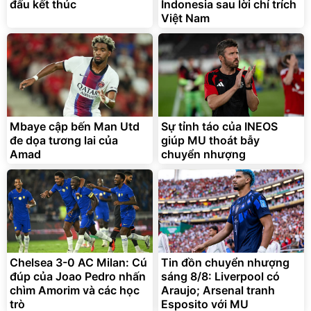
đấu kết thúc
Indonesia sau lời chỉ trích
Việt Nam
Mbaye cập bến Man Utd
Sự tỉnh táo của INEOS
đe dọa tương lai của
giúp MU thoát bẫy
Amad
chuyển nhượng
Chelsea 3-0 AC Milan: Cú
Tin đồn chuyển nhượng
đúp của Joao Pedro nhấn
sáng 8/8: Liverpool có
chìm Amorim và các học
Araujo; Arsenal tranh
trò
Esposito với MU