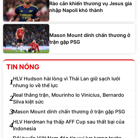
Rào cản khiến thương vụ Jesus gia
nhập Napoli khó thành
Mason Mount dính chấn thương ở
trận gặp PSG
TIN NÓNG
HLV Hudson hài lòng vì Thái Lan giữ sạch lưới
1
nhưng lo về thể lực
Real thắng trận, Mourinho lo Vinicius, Bernardo
2
Silva kiệt sức
3
Mason Mount dính chấn thương ở trận gặp PSG
HLV Herdman hạ thấp AFF Cup sau thất bại của
4
Indonesia
Đội tuyển Việt Nam đón tin vui lực lượng trước