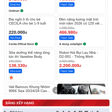
Deal hot
Flash Sale
Unilever
Unmute
Unmute
Đai ngồi ô tô cho bé
Đèn năng lượng mặt trời
-56%
CECILA cho bé 1-9 tuổi
mới năm 2026 có 120 viên
LED lớn
1.086.000
đ
220.000
466.980
đ
đ
Hot Deal
Flash Sale
Cecila Offical Store
A dong solarlight
Unmute
Unmute
Sữa dưỡng thể nâng tông
Robot Hút Bụi Lau Nhà -
-27%
-26%
tức thì Vaseline Body
D2-001 - Thông Minh
190.000
3.000.000
đ
đ
138.330
2.200.000
đ
đ
Discount
Flash Sale
Unmute
Vali Bamozo Khung Nhôm
9066 Size 20/24/28 Cao
Cấp
1.000.000
đ
825.000
đ
BẢNG XẾP HẠNG
Flash Sale