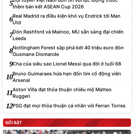
5
thềm bán kết ASEAN Cup 2026
Real Madrid ra điều kiện khó vụ Endrick tới Man
6
Utd
Đón Rashford và Mainoo, MU sẵn sàng đại chiến
7
Leeds
Nottingham Forest sắp phá két 40 triệu euro đón
8
Ousmane Diomande
9
Cha của siêu sao Lionel Messi qua đời ở tuổi 68
Bruno Guimaraes hứa hẹn đốn tim cổ động viên
10
Arsenal
Aston Villa đạt thỏa thuận chiêu mộ Matteo
11
Ruggeri
12
PSG đạt mọi thỏa thuận cá nhân với Ferran Torres
NỔI BẬT