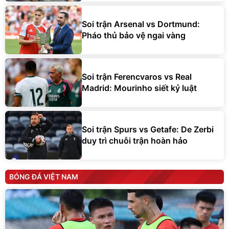
Soi trận Arsenal vs Dortmund:
Pháo thủ bảo vệ ngai vàng
Soi trận Ferencvaros vs Real
Madrid: Mourinho siết kỷ luật
Soi trận Spurs vs Getafe: De Zerbi
duy trì chuỗi trận hoàn hảo
BÓNG ĐÁ VIỆT NAM