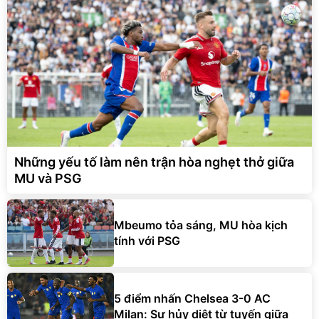
Những yếu tố làm nên trận hòa nghẹt thở giữa
MU và PSG
Mbeumo tỏa sáng, MU hòa kịch
tính với PSG
5 điểm nhấn Chelsea 3-0 AC
Milan: Sự hủy diệt từ tuyến giữa