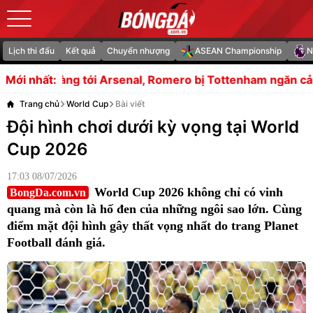
Lịch thi đấu
Kết quả
Chuyển nhượng
ASEAN Championship
N
ới Arsenal, Romero bị Tottenham ngăn cản
Alonso bắt L
Mới nhất:
Trang chủ
World Cup
Bài viết
Đội hình chơi dưới kỳ vọng tại World
Cup 2026
17:03 08/07/2026
World Cup 2026 không chỉ có vinh
BongDa.com.vn
quang mà còn là hố đen của những ngôi sao lớn. Cùng
điểm mặt đội hình gây thất vọng nhất do trang Planet
Football đánh giá.