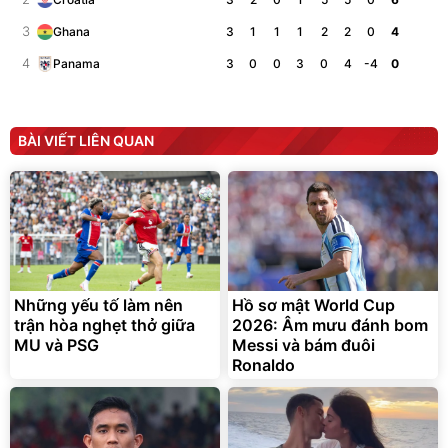
3
3
1
1
1
2
2
0
4
Ghana
4
3
0
0
3
0
4
-4
0
Panama
BÀI VIẾT LIÊN QUAN
Những yếu tố làm nên
Hồ sơ mật World Cup
trận hòa nghẹt thở giữa
2026: Âm mưu đánh bom
MU và PSG
Messi và bám đuôi
Ronaldo