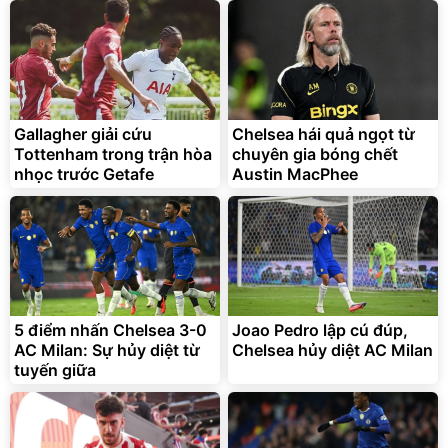
Discount
Flash Sale
Unmute
Vali Bamozo Khung Nhôm
9066 Size 20/24/28 Cao
Cấp
1.000.000
đ
825.000
Gallagher giải cứu
Chelsea hái quả ngọt từ
đ
Tottenham trong trận hòa
chuyên gia bóng chết
Flash Sale
nhọc trước Getafe
Austin MacPhee
Lót ghế ôtô, nâng lưng
chống nóng giúp thoải mái
trong di chuyển
295.000
5 điểm nhấn Chelsea 3-0
Joao Pedro lập cú đúp,
đ
AC Milan: Sự hủy diệt từ
Chelsea hủy diệt AC Milan
Đã bán nhiều
tuyến giữa