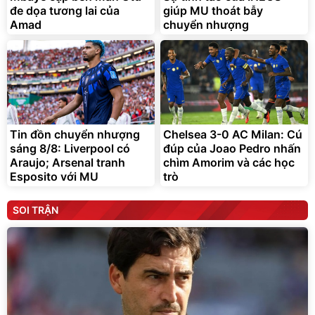
đe dọa tương lai của
giúp MU thoát bẫy
Amad
chuyển nhượng
Tin đồn chuyển nhượng
Chelsea 3-0 AC Milan: Cú
sáng 8/8: Liverpool có
đúp của Joao Pedro nhấn
Araujo; Arsenal tranh
chìm Amorim và các học
Esposito với MU
trò
SOI TRẬN