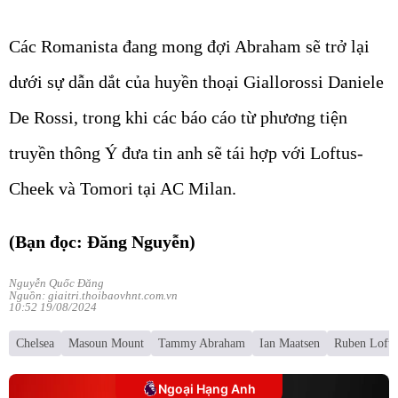
Các Romanista đang mong đợi Abraham sẽ trở lại
dưới sự dẫn dắt của huyền thoại Giallorossi Daniele
De Rossi, trong khi các báo cáo từ phương tiện
truyền thông Ý đưa tin anh sẽ tái hợp với Loftus-
Cheek và Tomori tại AC Milan.
(Bạn đọc: Đăng Nguyễn)
Nguyễn Quốc Đăng
Nguồn: giaitri.thoibaovhnt.com.vn
10:52 19/08/2024
Chelsea
Masoun Mount
Tammy Abraham
Ian Maatsen
Ruben Loftu
Ngoại Hạng Anh