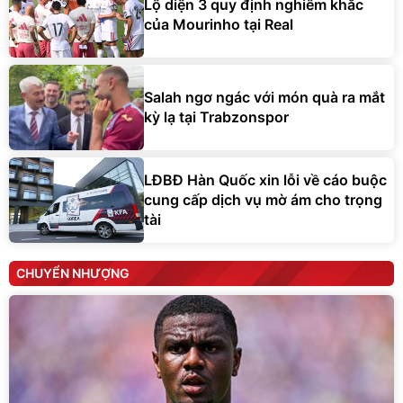
Lộ diện 3 quy định nghiêm khắc
của Mourinho tại Real
Salah ngơ ngác với món quà ra mắt
kỳ lạ tại Trabzonspor
LĐBĐ Hàn Quốc xin lỗi về cáo buộc
cung cấp dịch vụ mờ ám cho trọng
tài
CHUYỂN NHƯỢNG