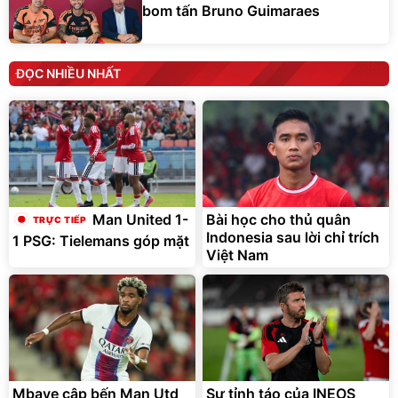
bom tấn Bruno Guimaraes
ĐỌC NHIỀU NHẤT
Bài học cho thủ quân
Man United 1-
Indonesia sau lời chỉ trích
1 PSG: Tielemans góp mặt
Việt Nam
Mbaye cập bến Man Utd
Sự tỉnh táo của INEOS