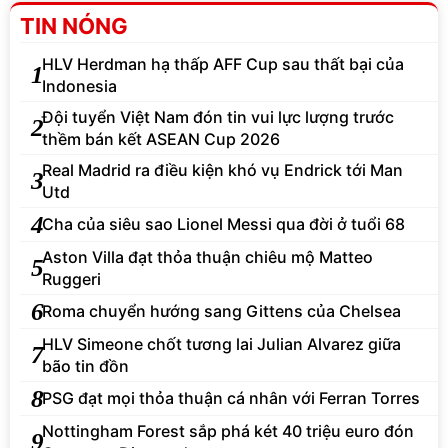
TIN NÓNG
HLV Herdman hạ thấp AFF Cup sau thất bại của
1
Indonesia
Đội tuyển Việt Nam đón tin vui lực lượng trước
2
thềm bán kết ASEAN Cup 2026
Real Madrid ra điều kiện khó vụ Endrick tới Man
3
Utd
4
Cha của siêu sao Lionel Messi qua đời ở tuổi 68
Aston Villa đạt thỏa thuận chiêu mộ Matteo
5
Ruggeri
6
Roma chuyển hướng sang Gittens của Chelsea
HLV Simeone chốt tương lai Julian Alvarez giữa
7
bão tin đồn
8
PSG đạt mọi thỏa thuận cá nhân với Ferran Torres
Nottingham Forest sắp phá két 40 triệu euro đón
9