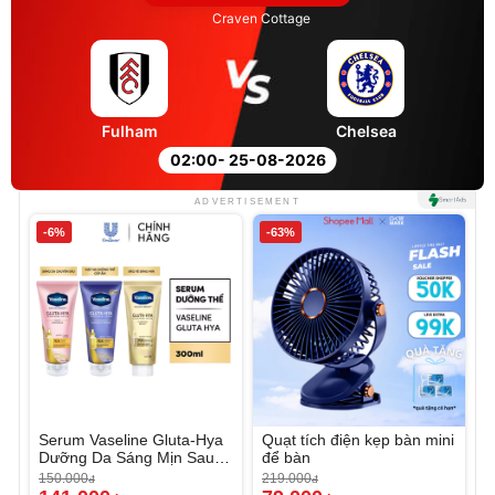
Craven Cottage
Fulham
Chelsea
02:00
- 25-08-2026
ADVERTISEMENT
-6%
-63%
Serum Vaseline Gluta-Hya
Quạt tích điện kẹp bàn mini
Dưỡng Da Sáng Mịn Sau 7
để bàn
Ngày
150.000
219.000
đ
đ