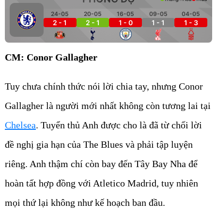
24-05
20-05
16-05
09-05
04-05
2 - 1
2 - 1
1 - 0
1 - 1
1 - 3
CM: Conor Gallagher
Tuy chưa chính thức nói lời chia tay, nhưng Conor
Gallagher là người mới nhất không còn tương lai tại
Chelsea
. Tuyển thủ Anh được cho là đã từ chối lời
đề nghị gia hạn của The Blues và phải tập luyện
riêng. Anh thậm chí còn bay đến Tây Bay Nha để
hoàn tất hợp đồng với Atletico Madrid, tuy nhiên
mọi thứ lại không như kế hoạch ban đầu.