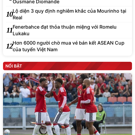
Ousmane Diomande
Lộ diện 3 quy định nghiêm khắc của Mourinho tại
10
Real
Fenerbahce đạt thỏa thuận miệng với Romelu
11
Lukaku
Hơn 6000 người chờ mua vé bán kết ASEAN Cup
12
của tuyển Việt Nam
NỔI BẬT