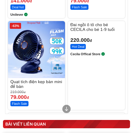
141.000
79.000
đ
đ
Deal hot
Flash Sale
Unilever
Unmute
Đai ngồi ô tô cho bé
-63%
CECILA cho bé 1-9 tuổi
220.000
đ
Hot Deal
Cecila Offical Store
Quạt tích điện kẹp bàn mini
để bàn
219.000
đ
79.000
đ
Flash Sale
Unmute
Unmute
Sữa dưỡng thể nâng tông
Robot Hút Bụi Lau Nhà -
tức thì Vaseline Body
D2-001 - Thông Minh
BÀI VIẾT LIÊN QUAN
190.000
3.000.000
đ
đ
138.330
2.200.000
đ
đ