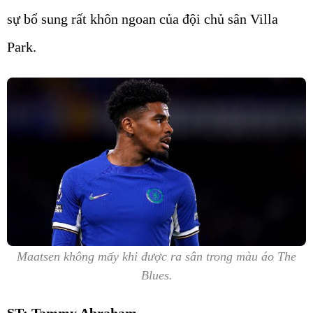
sự bổ sung rất khôn ngoan của đội chủ sân Villa
Park.
Maatsen không mấy khi được ra sân trong màu áo The
Blues.
ST: Tammy Abraham