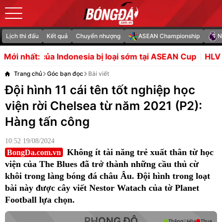
Lịch thi đấu
Kết quả
Chuyển nhượng
ASEAN Championship
N
sia bị loại sớm tại ASEAN Cup
HLV Herdman hạ thấp AFF 
Mới nhất:
Trang chủ
Góc bạn đọc
Bài viết
Đội hình 11 cái tên tốt nghiệp học
viện rời Chelsea từ năm 2021 (P2):
Hàng tấn công
10:52 19/08/2024
Không ít tài năng trẻ xuất thân từ học
BongDa.com.vn
viện của The Blues đã trở thành những cầu thủ cừ
khôi trong làng bóng đá châu Âu. Đội hình trong loạt
bài này được cây viết Nestor Watach của tờ Planet
Football lựa chọn.
PHONG ĐỘ
Thắng
Hòa
Thua