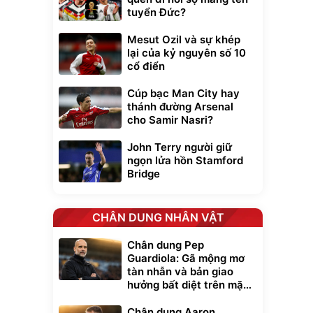
tuyển Đức?
Mesut Ozil và sự khép
lại của kỷ nguyên số 10
cổ điển
Cúp bạc Man City hay
thánh đường Arsenal
cho Samir Nasri?
John Terry người giữ
ngọn lửa hồn Stamford
Bridge
CHÂN DUNG NHÂN VẬT
Chân dung Pep
Guardiola: Gã mộng mơ
tàn nhẫn và bản giao
hưởng bất diệt trên mặt
cỏ xanh
Chân dung Aaron