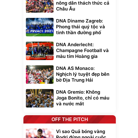
nông dân thách thức cả
Châu Âu
DNA Dinamo Zagreb:
Phong thái quý tộc và
tinh thần đường phố
DNA Anderlecht:
Champagne Football và
màu tím Hoàng gia
DNA AS Monaco:
Nghịch lý tuyệt đẹp bên
bờ Địa Trung Hải
DNA Gremio: Không
Joga Bonito, chỉ có máu
và nước mắt
OFF THE PITCH
Vì sao Quả bóng vàng
Rodri đứng ngoài cuộc