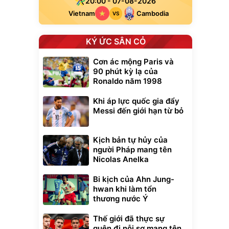
20:00 - 07-08-2026
Vietnam
Cambodia
VS
KÝ ỨC SÂN CỎ
Cơn ác mộng Paris và
90 phút kỳ lạ của
Ronaldo năm 1998
Khi áp lực quốc gia đẩy
Messi đến giới hạn từ bỏ
Kịch bản tự hủy của
người Pháp mang tên
Nicolas Anelka
Bi kịch của Ahn Jung-
hwan khi làm tổn
thương nước Ý
Thế giới đã thực sự
quên đi nỗi sợ mang tên