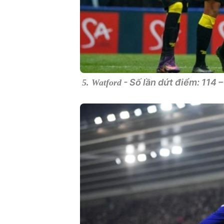
- Số lần dứt điểm: 114 
5. Watford