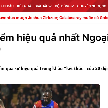
 THI ĐẤU
KẾT QUẢ
GIẢI ĐẤU
ĐỘI BÓNG
CHUYỂN NHƯỢNG
Zirkzee; Galatasaray muốn có Gabriel Martinelli
Napol
iểm hiệu quả nhất Ngoạ
)
 qua sự hiệu quả trong khâu “kết thúc” của 20 độ