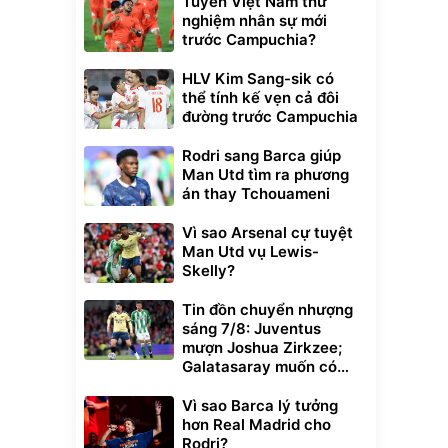
Tuyển Việt Nam thử
nghiệm nhân sự mới
trước Campuchia?
HLV Kim Sang-sik có
thể tính kế vẹn cả đôi
đường trước Campuchia
Rodri sang Barca giúp
Man Utd tìm ra phương
án thay Tchouameni
Vì sao Arsenal cự tuyệt
Man Utd vụ Lewis-
Skelly?
Tin đồn chuyển nhượng
sáng 7/8: Juventus
mượn Joshua Zirkzee;
Galatasaray muốn có
Gabriel Martinelli
Vì sao Barca lý tưởng
hơn Real Madrid cho
Rodri?