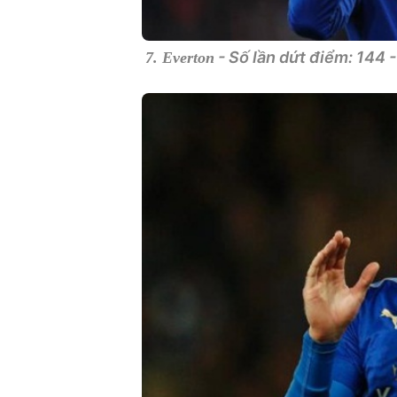
- Số lần dứt điểm: 144 
7. Everton