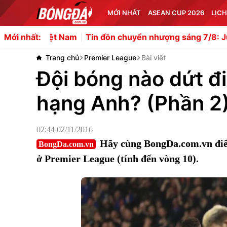
MỚI NHẤT
ASEAN CUP 2026
LỊCH
Tin đồn chuyển nhượng sáng 7/8: Juventus mượn Joshua 
Mới nhất:
Trang chủ
Premier League
Bài viết
Đội bóng nào dứt đ
hạng Anh? (Phần 2
02:44 02/11/2016
Hãy cùng BongDa.com.vn điểm
BongDa.com.vn
ở Premier League (tính đến vòng 10).