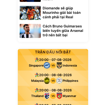
Diomande sẽ giúp
Mourinho giải bài toán
cánh phải tại Real
Cách Bruno Guimaraes
biến tuyến giữa Arsenal
trở nên bất bại
TRẬN ĐẤU NỔI BẬT
20:00 - 07-08-2026
Singapore
Indonesia
VS
20:00 - 08-08-2026
Malaysia
Philippines
VS
20:00 - 08-08-2026
Thailand
Myanmar
VS