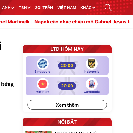
ANH
TBN
SOI TRẬN
VIỆT NAM
KHÁC
i cân nhắc chiêu mộ Gabriel Jesus từ Arsenal
Kepa đang 
i
LTĐ HÔM NAY
20:00
Singapore
Indonesia
i bóng
20:00
Vietnam
Cambodia
Xem thêm
NỔI BẬT