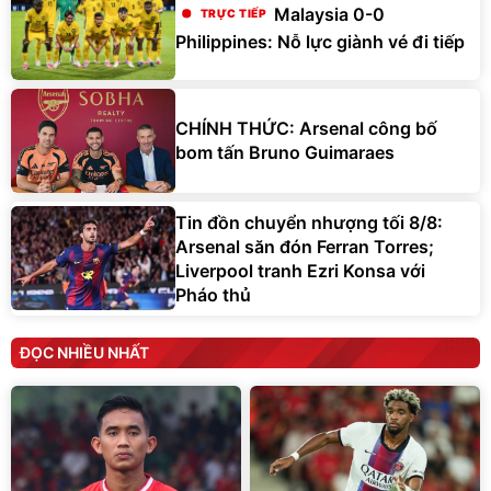
Malaysia 0-0
Philippines: Nỗ lực giành vé đi tiếp
CHÍNH THỨC: Arsenal công bố
bom tấn Bruno Guimaraes
Tin đồn chuyển nhượng tối 8/8:
Arsenal săn đón Ferran Torres;
Liverpool tranh Ezri Konsa với
Pháo thủ
ĐỌC NHIỀU NHẤT