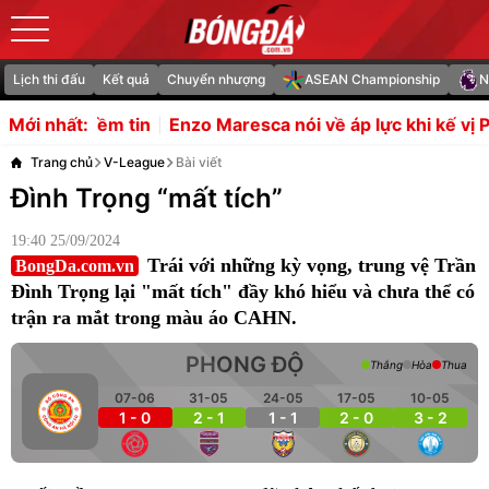
Lịch thi đấu
Kết quả
Chuyển nhượng
ASEAN Championship
N
zo Maresca nói về áp lực khi kế vị Pep Guardiola
Lộ diện
Mới nhất:
Trang chủ
V-League
Bài viết
Đình Trọng “mất tích”
19:40 25/09/2024
Trái với những kỳ vọng, trung vệ Trần
BongDa.com.vn
Đình Trọng lại "mất tích" đầy khó hiểu và chưa thể có
trận ra mắt trong màu áo CAHN.
PHONG ĐỘ
Thắng
Hòa
Thua
07-06
31-05
24-05
17-05
10-05
1 - 0
2 - 1
1 - 1
2 - 0
3 - 2