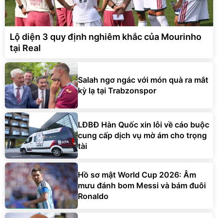
Lộ diện 3 quy định nghiêm khắc của Mourinho
tại Real
Salah ngơ ngác với món quà ra mắt
kỳ lạ tại Trabzonspor
LĐBĐ Hàn Quốc xin lỗi về cáo buộc
cung cấp dịch vụ mờ ám cho trọng
tài
Hồ sơ mật World Cup 2026: Âm
mưu đánh bom Messi và bám đuôi
Ronaldo