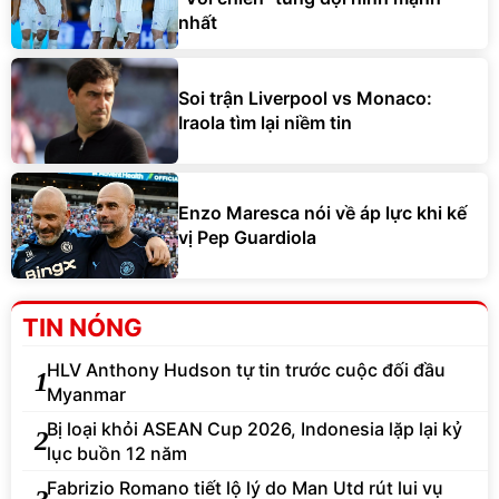
nhất
Soi trận Liverpool vs Monaco:
Iraola tìm lại niềm tin
Enzo Maresca nói về áp lực khi kế
vị Pep Guardiola
TIN NÓNG
HLV Anthony Hudson tự tin trước cuộc đối đầu
1
Myanmar
Bị loại khỏi ASEAN Cup 2026, Indonesia lặp lại kỷ
2
lục buồn 12 năm
Fabrizio Romano tiết lộ lý do Man Utd rút lui vụ