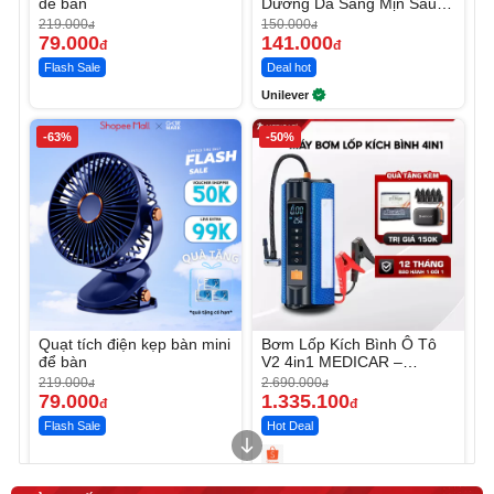
để bàn
Dưỡng Da Sáng Mịn Sau 7
Ngày
219.000
150.000
đ
đ
79.000
141.000
đ
đ
Flash Sale
Deal hot
Unilever
-63%
-50%
Quạt tích điện kẹp bàn mini
Bơm Lốp Kích Bình Ô Tô
để bàn
V2 4in1 MEDICAR –
12.000mAh
219.000
2.690.000
đ
đ
79.000
1.335.100
đ
đ
Flash Sale
Hot Deal
Unmute
Unmute