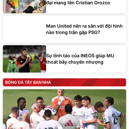
đại mang tên Cristian Orozco
Man United nên ra sân với đội hình
nào trong trận gặp PSG?
Sự tỉnh táo của INEOS giúp MU
thoát bẫy chuyển nhượng
BÓNG ĐÁ TÂY BAN NHA