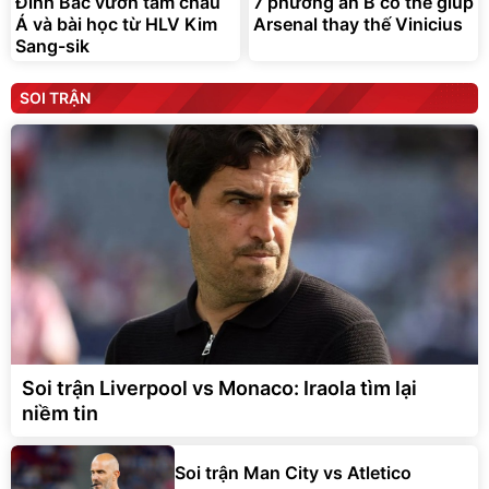
Đình Bắc vươn tầm châu
7 phương án B có thể giúp
Á và bài học từ HLV Kim
Arsenal thay thế Vinicius
Sang-sik
SOI TRẬN
Soi trận Liverpool vs Monaco: Iraola tìm lại
niềm tin
Soi trận Man City vs Atletico