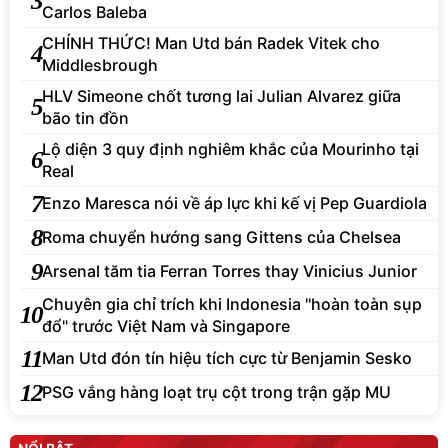
3
Carlos Baleba
CHÍNH THỨC! Man Utd bán Radek Vitek cho
4
Middlesbrough
HLV Simeone chốt tương lai Julian Alvarez giữa
5
bão tin đồn
Lộ diện 3 quy định nghiêm khắc của Mourinho tại
6
Real
7
Enzo Maresca nói về áp lực khi kế vị Pep Guardiola
8
Roma chuyển hướng sang Gittens của Chelsea
9
Arsenal tăm tia Ferran Torres thay Vinicius Junior
Chuyên gia chỉ trích khi Indonesia "hoàn toàn sụp
10
đổ" trước Việt Nam và Singapore
11
Man Utd đón tín hiệu tích cực từ Benjamin Sesko
12
PSG vắng hàng loạt trụ cột trong trận gặp MU