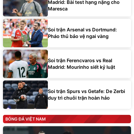
Madrid: Bài test hạng nặng cho
Maresca
Soi trận Arsenal vs Dortmund:
Pháo thủ bảo vệ ngai vàng
Soi trận Ferencvaros vs Real
Madrid: Mourinho siết kỷ luật
Soi trận Spurs vs Getafe: De Zerbi
duy trì chuỗi trận hoàn hảo
BÓNG ĐÁ VIỆT NAM