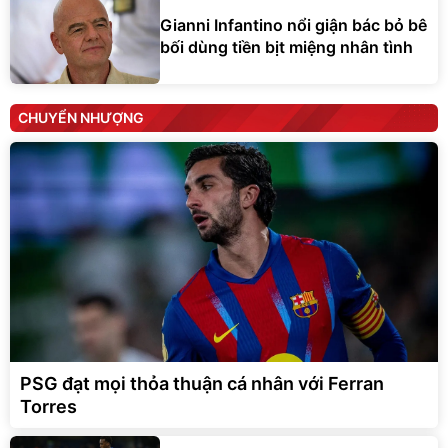
Gianni Infantino nổi giận bác bỏ bê
bối dùng tiền bịt miệng nhân tình
CHUYỂN NHƯỢNG
PSG đạt mọi thỏa thuận cá nhân với Ferran
Torres