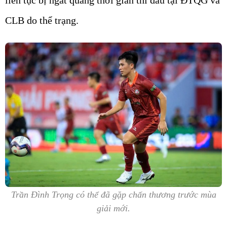
liên tục bị ngắt quãng thời gian thi đấu tại ĐTQG và
CLB do thể trạng.
Trần Đình Trọng có thể đã gặp chấn thương trước mùa
giải mới.