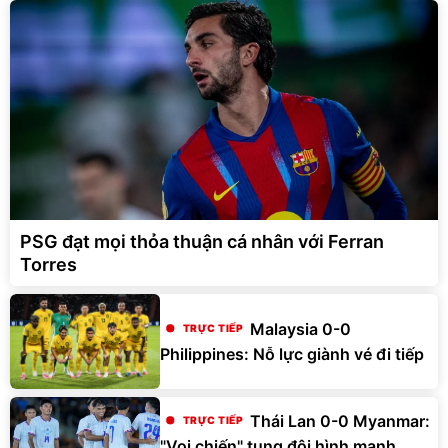
PSG đạt mọi thỏa thuận cá nhân với Ferran
Torres
Malaysia 0-0
Philippines: Nỗ lực giành vé đi tiếp
Thái Lan 0-0 Myanmar:
"Voi chiến" tung đội hình mạnh