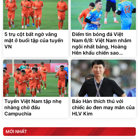
5 trụ cột bất ngờ vắng
Điểm tin bóng đá Việt
mặt ở buổi tập của tuyển
Nam 6/8: Việt Nam nhắm
VN
ngôi nhất bảng, Hoàng
Hên khẩu chiến sao
Indonesia
Tuyển Việt Nam tập nhẹ
Báo Hàn thích thú với
nhàng chờ đấu
chiếc áo đen may mắn của
Campuchia
HLV Kim
MỚI NHẤT