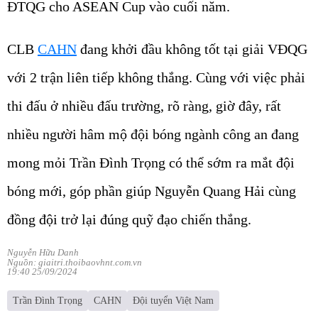
ĐTQG cho ASEAN Cup vào cuối năm.
CLB
CAHN
đang khởi đầu không tốt tại giải VĐQG
với 2 trận liên tiếp không thắng. Cùng với việc phải
thi đấu ở nhiều đấu trường, rõ ràng, giờ đây, rất
nhiều người hâm mộ đội bóng ngành công an đang
mong mỏi Trần Đình Trọng có thể sớm ra mắt đội
bóng mới, góp phần giúp Nguyễn Quang Hải cùng
đồng đội trở lại đúng quỹ đạo chiến thắng.
Nguyễn Hữu Danh
Nguồn: giaitri.thoibaovhnt.com.vn
19:40 25/09/2024
Trần Đình Trọng
CAHN
Đội tuyển Việt Nam