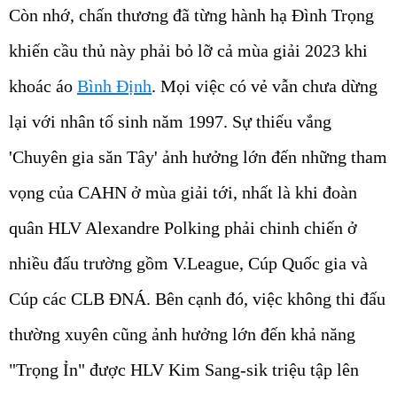
Còn nhớ, chấn thương đã từng hành hạ Đình Trọng
khiến cầu thủ này phải bỏ lỡ cả mùa giải 2023 khi
khoác áo
Bình Định
. Mọi việc có vẻ vẫn chưa dừng
lại với nhân tố sinh năm 1997. Sự thiếu vắng
'Chuyên gia săn Tây' ảnh hưởng lớn đến những tham
vọng của CAHN ở mùa giải tới, nhất là khi đoàn
quân HLV Alexandre Polking phải chinh chiến ở
nhiều đấu trường gồm V.League, Cúp Quốc gia và
Cúp các CLB ĐNÁ. Bên cạnh đó, việc không thi đấu
thường xuyên cũng ảnh hưởng lớn đến khả năng
"Trọng Ỉn" được HLV Kim Sang-sik triệu tập lên