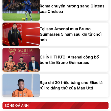
Roma chuyển hướng sang Gittens
của Chelsea
Tại sao Arsenal mua Bruno
Guimaraes 5 năm sau khi từ chối
anh
CHÍNH THỨC: Arsenal công bố
bom tấn Bruno Guimaraes
Bạo chi 30 triệu bảng cho Elias là
rủi ro đáng thử của Man Utd
BÓNG ĐÁ ANH