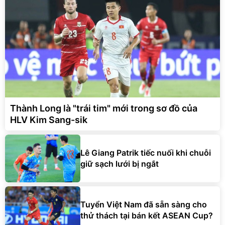
Thành Long là "trái tim" mới trong sơ đồ của
HLV Kim Sang-sik
Lê Giang Patrik tiếc nuối khi chuỗi
giữ sạch lưới bị ngắt
Tuyển Việt Nam đã sẵn sàng cho
thử thách tại bán kết ASEAN Cup?