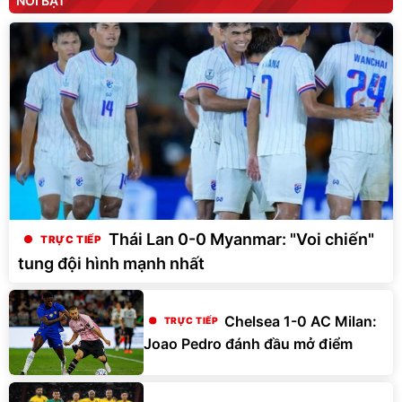
NỔI BẬT
Thái Lan 0-0 Myanmar: "Voi chiến"
tung đội hình mạnh nhất
Chelsea 1-0 AC Milan:
Joao Pedro đánh đầu mở điểm